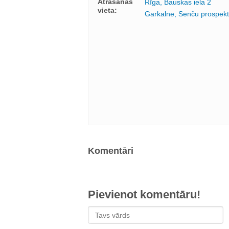
Atrašanās
Rīga, Bauskas iela 2
vieta:
Garkalne, Senču prospekt
Komentāri
Pievienot komentāru!