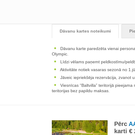
Dāvanu kartes noteikumi
Pi
Dāvanu karte paredzēta vienai personai
Olympic.
Līdzi vēlams paņemt peldkostīmu/peldbi
Aktivitāte notiek vasaras sezonā no 1.j
Jāveic iepriekšēja rezervācija, zvano
Viesnīcas “Baltvilla” teritorijā pieejama
teritorijas bez papildu maksas.
Pērc
AA
karti €