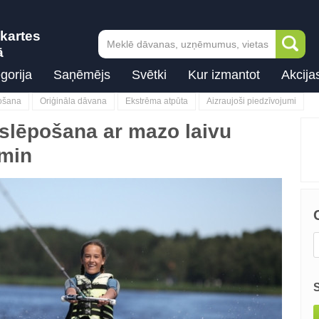
kartes
ā
gorija
Saņēmējs
Svētki
Kur izmantot
Akcija
vošana
Oriģināla dāvana
Ekstrēma atpūta
Aizraujoši piedzīvojumi
slēpošana ar mazo laivu
 min
Next