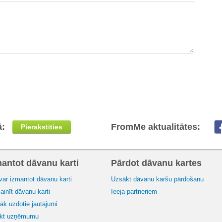
ā:
FromMe aktualitātes:
Pierakstīties
mantot dāvanu karti
Pārdot dāvanu kartes
var izmantot dāvanu karti
Uzsākt dāvanu karšu pārdošanu
inīt dāvanu karti
Ieeja partneriem
āk uzdotie jautājumi
ikt uzņēmumu