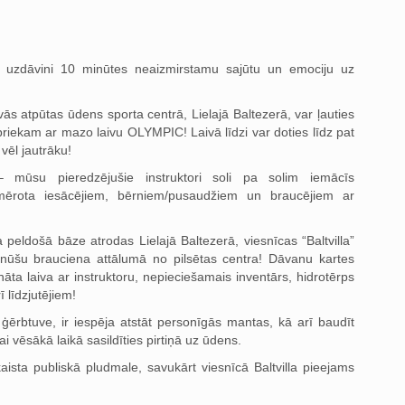
 uzdāvini 10 minūtes neaizmirstamu sajūtu un emociju uz
s atpūtas ūdens sporta centrā, Lielajā Baltezerā, var ļauties
iekam ar mazo laivu OLYMPIC! Laivā līdzi var doties līdz pat
 vēl jautrāku!
 mūsu pieredzējušie instruktori soli pa solim iemācīs
mērota iesācējiem, bērniem/pusaudžiem un braucējiem ar
peldošā bāze atrodas Lielajā Baltezerā, viesnīcas “Baltvilla”
inūšu brauciena attālumā no pilsētas centra! Dāvanu kartes
nāta laiva ar instruktoru, nepieciešamais inventārs, hidrotērps
 līdzjutējiem!
ģērbtuve, ir iespēja atstāt personīgās mantas, kā arī baudīt
i vēsākā laikā sasildīties pirtiņā uz ūdens.
ista publiskā pludmale, savukārt viesnīcā Baltvilla pieejams