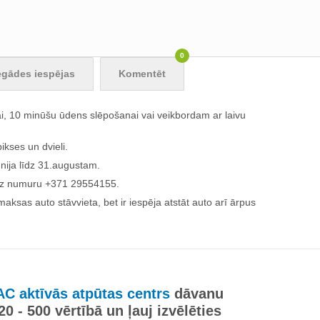
0
egādes iespējas
Komentēt
, 10 minūšu ūdens slēpošanai vai veikbordam ar laivu
kses un dvieli.
ūnija līdz 31.augustam.
t uz numuru +371 29554155.
 maksas auto stāvvieta, bet ir iespēja atstāt auto arī ārpus
C aktīvās atpūtas centrs
dāvanu
 20 - 500 vērtībā un ļauj izvēlēties