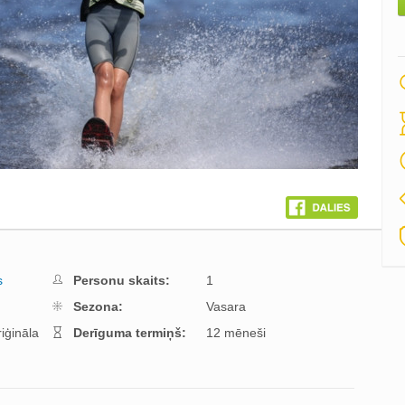
s
Personu skaits:
1
Sezona:
Vasara
iģināla
Derīguma termiņš:
12 mēneši