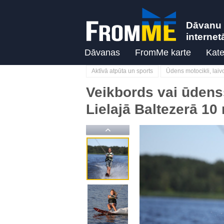
Dāvanu 
internet
Dāvanas
FromMe karte
Kate
Aktīvā atpūta un sports
Ūdens motocikli, lai
Veikbords vai ūdens
Lielajā Baltezerā 10
Previous
Previous