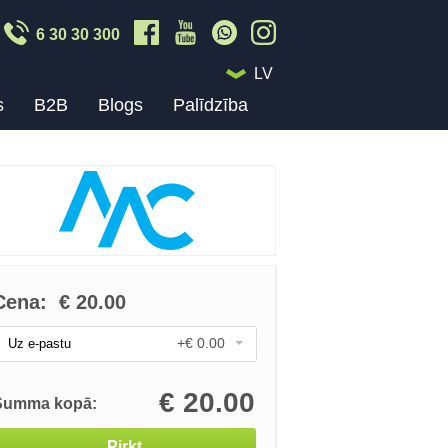
6 30 30 300
LV
s
B2B
Blogs
Palīdzība
Cena:
€
20.00
+€ 0.00
Uz e-pastu
€
20.00
Summa kopā:
Pirkt