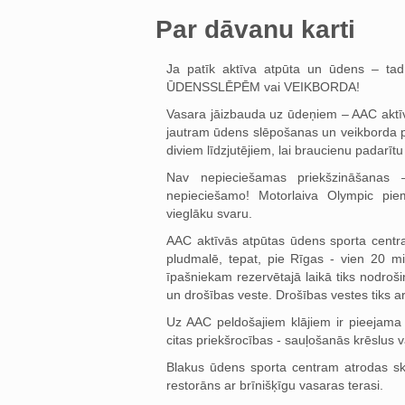
Par dāvanu karti
Ja patīk aktīva atpūta un ūdens – tad
ŪDENSSLĒPĒM vai VEIKBORDA!
Vasara jāizbauda uz ūdeņiem – AAC aktīvā
jautram ūdens slēpošanas un veikborda pr
diviem līdzjutējiem, lai braucienu padarītu
Nav nepieciešamas priekšzināšanas –
nepieciešamo! Motorlaiva Olympic pie
vieglāku svaru.
AAC aktīvās atpūtas ūdens sporta centra 
pludmalē, tepat, pie Rīgas - vien 20 m
īpašniekam rezervētajā laikā tiks nodroši
un drošības veste. Drošības vestes tiks arī
Uz AAC peldošajiem klājiem ir pieejama 
citas priekšrocības - sauļošanās krēslus va
Blakus ūdens sporta centram atrodas ska
restorāns ar brīnišķīgu vasaras terasi.