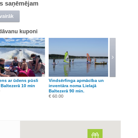
s saņēmējam
 vairāk
dāvanu kuponi
ens ar ūdens pūsli
Vindsērfinga apmācība un
Vindsērfinga
 Baltezerā 10 min
inventāra noma Lielajā
noma Lielajā
0
Baltezerā 90 min.
min
€ 60.00
€ 30.00