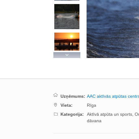
Next
Uzņēmums:
AAC aktīvās atpūtas centr
Vieta:
Rīga
Kategorija:
Aktīvā atpūta un sports,
Or
dāvana