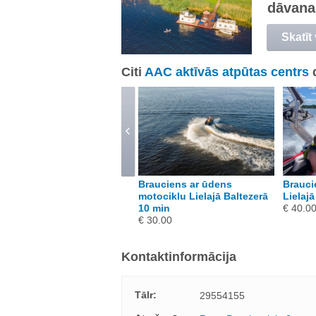
dāvana
Skatīt
Citi
AAC aktīvās atpūtas centrs
eikbords vai
Brauciens ar ūdens
Brauci
densslēpošana ar lielo
motociklu Lielajā Baltezerā
Lielajā
aivu Lielajā Baltezerā 10
10 min
€ 40.0
in
€ 30.00
 30.00
Kontaktinformācija
Tālr:
29554155