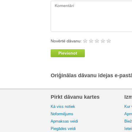
Novērtē dāvanu:
Pievienot
Oriģinālas dāvanu idejas e-past
Pirkt dāvanu kartes
Iz
Kā viss notiek
Kur 
Noformējums
Apma
Apmaksas veidi
Biež
Piegādes veidi
Iete