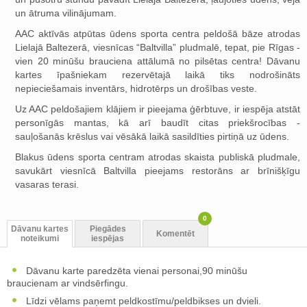
un ātruma vilinājumam.
AAC aktīvās atpūtas ūdens sporta centra peldošā bāze atrodas
Lielajā Baltezerā, viesnīcas “Baltvilla” pludmalē, tepat, pie Rīgas -
vien 20 minūšu brauciena attālumā no pilsētas centra! Dāvanu
kartes īpašniekam rezervētajā laikā tiks nodrošināts
nepieciešamais inventārs, hidrotērps un drošības veste.
Uz AAC peldošajiem klājiem ir pieejama ģērbtuve, ir iespēja atstāt
personīgās mantas, kā arī baudīt citas priekšrocības -
sauļošanās krēslus vai vēsākā laikā sasildīties pirtiņā uz ūdens.
Blakus ūdens sporta centram atrodas skaista publiskā pludmale,
savukārt viesnīcā Baltvilla pieejams restorāns ar brīnišķīgu
vasaras terasi.
0
Dāvanu kartes
Piegādes
Komentēt
noteikumi
iespējas
Dāvanu karte paredzēta vienai personai,90 minūšu
braucienam ar vindsērfingu.
Līdzi vēlams paņemt peldkostīmu/peldbikses un dvieli.