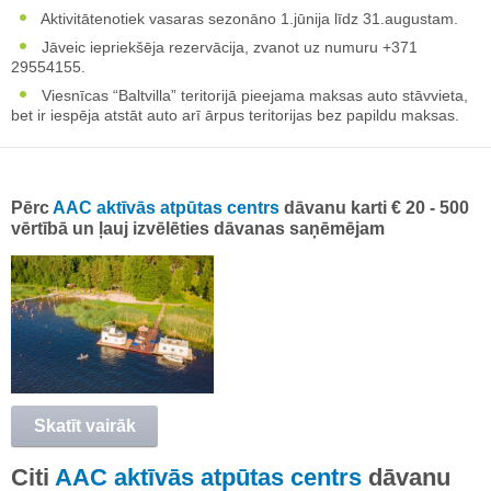
Aktivitātenotiek vasaras sezonāno 1.jūnija līdz 31.augustam.
Jāveic iepriekšēja rezervācija, zvanot uz numuru +371
29554155.
Viesnīcas “Baltvilla” teritorijā pieejama maksas auto stāvvieta,
bet ir iespēja atstāt auto arī ārpus teritorijas bez papildu maksas.
Pērc
AAC aktīvās atpūtas centrs
dāvanu karti € 20 - 500
vērtībā un ļauj izvēlēties dāvanas saņēmējam
Skatīt vairāk
Citi
AAC aktīvās atpūtas centrs
dāvanu