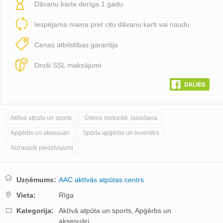
Dāvanu karte derīga 1 gadu
Iespējama maiņa pret citu dāvanu karti vai naudu
Cenas atbilstības garantija
Droši SSL maksājumi
Aktīvā atpūta un sports
Ūdens motocikli, laivošana
Apģērbs un aksesuāri
Sporta apģērbs un inventārs
Aizraujoši piedzīvojumi
Uzņēmums:
AAC aktīvās atpūtas centrs
Vieta:
Rīga
Kategorija:
Aktīvā atpūta un sports,
Apģērbs un
aksesuāri