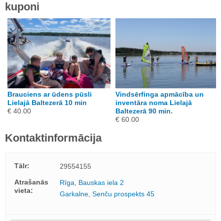
kuponi
Brauciens ar ūdens pūsli
Vindsērfinga apmācība un
u
Lielajā Baltezerā 10 min
inventāra noma Lielajā
€ 40.00
Baltezerā 90 min.
€ 60.00
Kontaktinformācija
Tālr:
29554155
Atrašanās
Rīga, Bauskas iela 2
vieta:
Garkalne, Senču prospekts 45