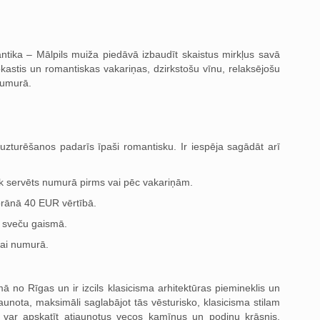
ntika – Mālpils muiža piedāvā izbaudīt skaistus mirkļus savā
okastis un romantiskas vakariņas, dzirkstošu vīnu, relaksējošu
numurā.
zturēšanos padarīs īpaši romantisku. Ir iespēja sagādāt arī
iek servēts numurā pirms vai pēc vakariņām.
orānā 40 EUR vērtībā.
 sveču gaismā.
vai numurā.
 no Rīgas un ir izcils klasicisma arhitektūras piemineklis un
jaunota, maksimāli saglabājot tās vēsturisko, klasicisma stilam
ā var apskatīt atjaunotus vecos kamīnus un podiņu krāsnis,