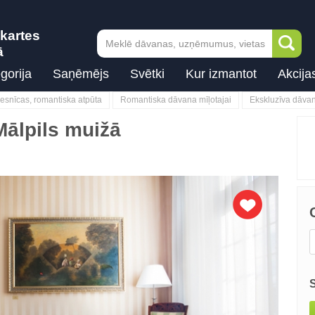
kartes
ā
gorija
Saņēmējs
Svētki
Kur izmantot
Akcija
iesnīcas, romantiska atpūta
Romantiska dāvana mīļotajai
Ekskluzīva dāva
Mālpils muižā
Next