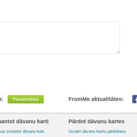
ā:
FromMe aktualitātes:
Pierakstīties
mantot dāvanu karti
Pārdot dāvanu kartes
var izmantot dāvanu karti
Uzsākt dāvanu karšu pārdošanu