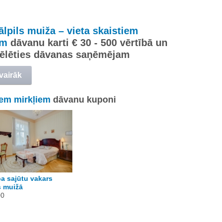
lpils muiža – vieta skaistiem
em
dāvanu karti € 30 - 500 vērtībā un
zvēlēties dāvanas saņēmējam
 vairāk
iem mirkļiem
dāvanu kuponi
a sajūtu vakars
s muižā
00