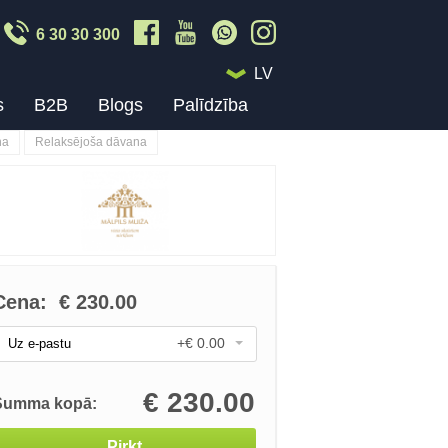
6 30 30 300
LV
s
B2B
Blogs
Palīdzība
na
Relaksējoša dāvana
Cena:
€
230.00
+€ 0.00
Uz e-pastu
€
230.00
Summa kopā:
Pirkt