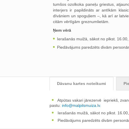
tumšos ozolkoka paneļu griestus, atjaun
interjers ir papildināts ar antīkām kla
dīvāniem un spoguļiem –, kā arī ar latvi
citām vērtīgām greznumlietām.
Ņem vērā
Ierašanās muižā, sākot no plkst. 16.00, 
Piedāvājums paredzēts divām personā
Dāvanu kartes noteikumi
Pi
Atpūtas vakari jārezervē iepriekš, zvan
pastu:
info@malpilsmuiza.lv
.
Ierašanās muižā, sākot no plkst. 16.00, 
Piedāvājums paredzēts divām personā