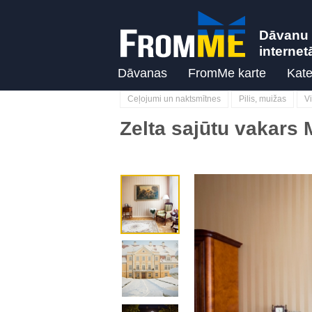
Dāvanu 
internet
Dāvanas
FromMe karte
Kate
Ceļojumi un naktsmītnes
Pilis, muižas
V
Zelta sajūtu vakars 
Previous