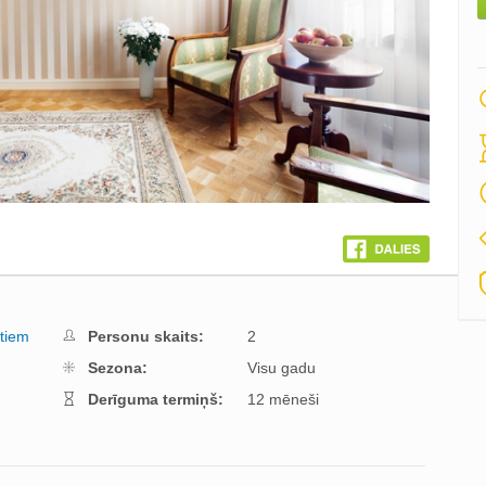
stiem
Personu skaits:
2
Sezona:
Visu gadu
Derīguma termiņš:
12 mēneši