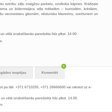
otu svinību zāļu zvaigžņu parketu, ozolkoka kāpnes. Krāšņais
sicisma un bīdermeijera stila mēbelēm – kumodēm, krēsliem,
ešu vecmeistaru gleznām, vēsturisku klavesīnu, svečturiem un
un vēlā izrakstīšanās paredzēta līdz plkst. 14.00.
m.
0
egādes iespējas
Komentēt
ot pa tālr. +371 6710255, +371 26666600 vai rakstot uz e-
un vēlā izrakstīšanās paredzēta līdz plkst. 14.00.
m.