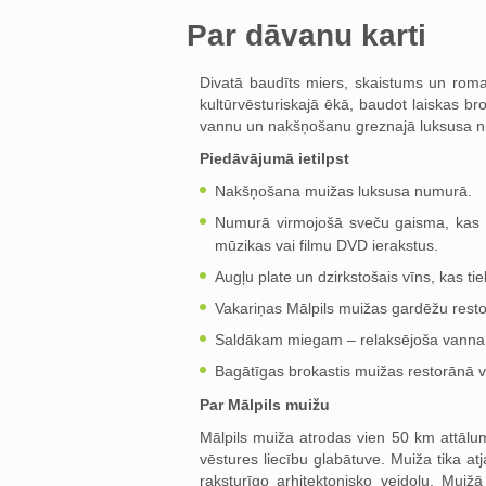
Par dāvanu karti
Divatā baudīts miers, skaistums un roma
kultūrvēsturiskajā ēkā, baudot laiskas br
vannu un nakšņošanu greznajā luksusa 
Piedāvājumā ietilpst
Nakšņošana muižas luksusa numurā.
Numurā virmojošā sveču gaisma, kas u
mūzikas vai filmu DVD ierakstus.
Augļu plate un dzirkstošais vīns, kas t
Vakariņas Mālpils muižas gardēžu rest
Saldākam miegam – relaksējoša vanna
Bagātīgas brokastis muižas restorānā 
Par Mālpils muižu
Mālpils muiža atrodas vien 50 km attālumā
vēstures liecību glabātuve. Muiža tika at
raksturīgo arhitektonisko veidolu. Muiž