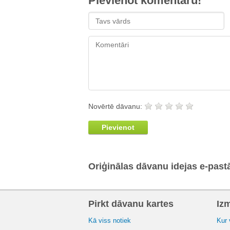
Pievienot komentāru!
Novērtē dāvanu:
Pievienot
Oriģinālas dāvanu idejas e-past
Pirkt dāvanu kartes
Iz
Kā viss notiek
Kur 