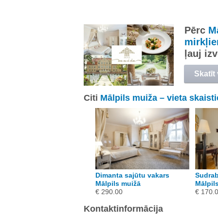
Pērc
Mā
mirkļi
ļauj i
Skatīt
Citi
Mālpils muiža – vieta skaist
Dimanta sajūtu vakars
Sudrab
Mālpils muižā
Mālpil
€ 290.00
€ 170.
Kontaktinformācija