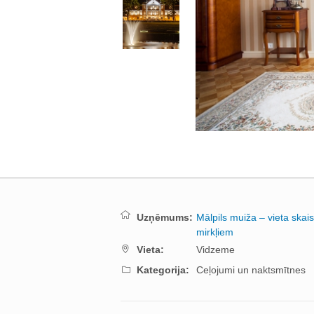
Uzņēmums:
Mālpils muiža – vieta skai
mirkļiem
Vieta:
Vidzeme
Kategorija:
Ceļojumi un naktsmītnes