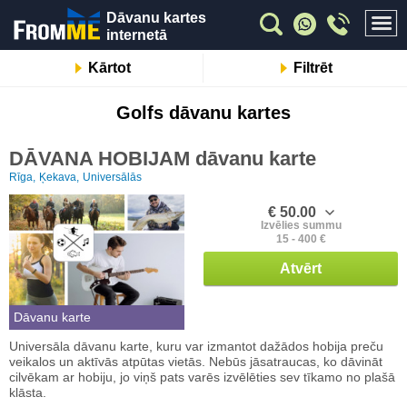
Dāvanu kartes
internetā
Kārtot
Filtrēt
Golfs dāvanu kartes
DĀVANA HOBIJAM dāvanu karte
Rīga,
Ķekava,
Universālās
€ 50.00
Izvēlies summu
15 - 400 €
Atvērt
Dāvanu karte
Universāla dāvanu karte, kuru var izmantot dažādos hobija preču
veikalos un aktīvās atpūtas vietās. Nebūs jāsatraucas, ko dāvināt
cilvēkam ar hobiju, jo viņš pats varēs izvēlēties sev tīkamo no plašā
klāsta.