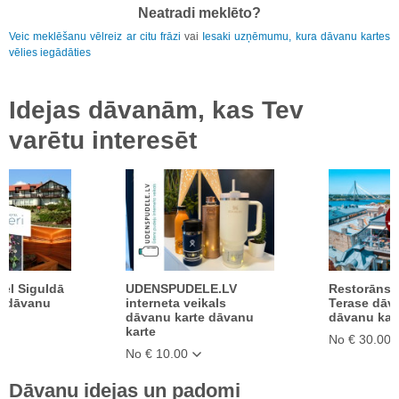
Neatradi meklēto?
Veic meklēšanu vēlreiz ar citu frāzi
vai
Iesaki uzņēmumu, kura dāvanu kartes
vēlies iegādāties
Idejas dāvanām, kas Tev
varētu interesēt
tel Siguldā
UDENSPUDELE.LV
Restorāns 
e dāvanu
interneta veikals
Terase dāv
dāvanu karte dāvanu
dāvanu kar
karte
No € 30.00
No € 10.00
Dāvanu idejas un padomi