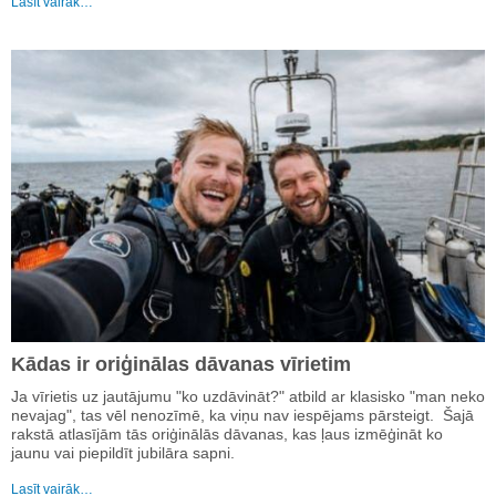
Lasīt vairāk…
Kādas ir oriģinālas dāvanas vīrietim
Ja vīrietis uz jautājumu "ko uzdāvināt?" atbild ar klasisko "man neko
nevajag", tas vēl nenozīmē, ka viņu nav iespējams pārsteigt. Šajā
rakstā atlasījām tās oriģinālās dāvanas, kas ļaus izmēģināt ko
jaunu vai piepildīt jubilāra sapni.
Lasīt vairāk…