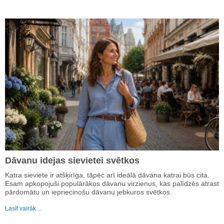
Dāvanu idejas sievietei svētkos
Katra sieviete ir atšķirīga, tāpēc arī ideālā dāvana katrai būs cita.
Esam apkopojuši populārākos dāvanu virzienus, kas palīdzēs atrast
pārdomātu un iepriecinošu dāvanu jebkuros svētkos.
Lasīt vairāk…