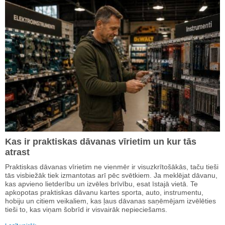
Kas ir praktiskas dāvanas vīrietim un kur tās
atrast
Praktiskas dāvanas vīrietim ne vienmēr ir visuzkrītošākās, taču tieši
tās visbiežāk tiek izmantotas arī pēc svētkiem. Ja meklējat dāvanu,
kas apvieno lietderību un izvēles brīvību, esat īstajā vietā. Te
apkopotas praktiskas dāvanu kartes sporta, auto, instrumentu,
hobiju un citiem veikaliem, kas ļaus dāvanas saņēmējam izvēlēties
tieši to, kas viņam šobrīd ir visvairāk nepieciešams.