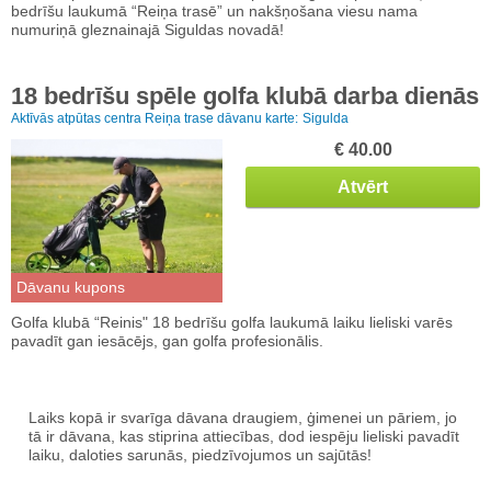
bedrīšu laukumā “Reiņa trasē” un nakšņošana viesu nama
numuriņā gleznainajā Siguldas novadā!
18 bedrīšu spēle golfa klubā darba dienās
Aktīvās atpūtas centra Reiņa trase dāvanu karte:
Sigulda
€ 40.00
Atvērt
Dāvanu kupons
Golfa klubā “Reinis" 18 bedrīšu golfa laukumā laiku lieliski varēs
pavadīt gan iesācējs, gan golfa profesionālis.
Laiks kopā ir svarīga dāvana draugiem, ģimenei un pāriem, jo
tā ir dāvana, kas stiprina attiecības, dod iespēju lieliski pavadīt
laiku, daloties sarunās, piedzīvojumos un sajūtās!