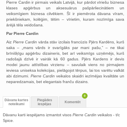
Pierre Cardin ir pirmais veikals Latvijā, kur pārdot vīriešu biznesa
klases apģērbus un aksesuārus pašpārliecinātiem un
veiksmīgiem biznesa cilvēkiem. Šī ir piemērota dāvana vīram,
priekšniekam, kolēģim, tētim – vīrietim, kuram nozīmīga sava
ārējā tēla veidošana.
Par Pierre Cardin
Aiz
Pierre Cardin
vārda stāv izcilais francūzis Pjērs Kardēns, kurš
saka – „mans vārds ir svarīgāks par mani pašu,” – ne tikai
brīnišķīgu apģērbu dizaineris, bet arī veiksmīgs uzņēmējs, kurš
radošajā dzīvē ir vairāk kā 60 gadus. Pjērs Kardens ir devis
modei jaunu attīstības virzienu – savulaik viens no pirmajiem
ieviesa uniseksa kolekcijas, pielāgojot tērpus, lai tos varētu valkāt
abi dzimumi.
Pierre Cardin
veikalos skaidri iezīmējas kvalitāte un
neparedzamais, bet elegantais franču dizains.
0
Dāvanu kartes
Piegādes
Komentēt
noteikumi
iespējas
Dāvanu karti iespējams izmantot visos
Pierre Cardin
veikalos - t/c
Spice.