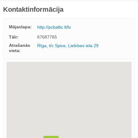
Kontaktinformācija
Mājaslapa:
http://pcbaltic.lt/lv
Tālr:
67687765
Atrašanās
Rīga, t/c Spice, Lielirbes iela 29
vieta: