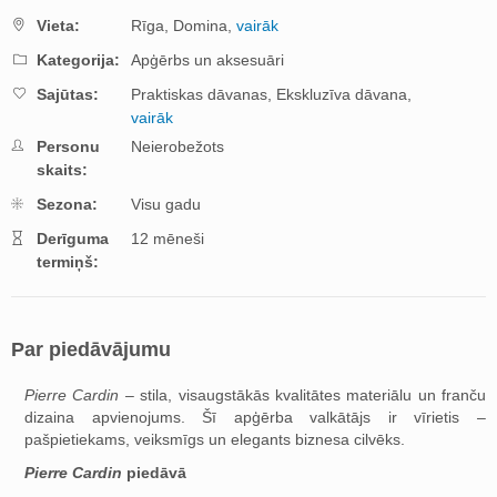
Vieta:
Rīga,
Domina,
vairāk
Kategorija:
Apģērbs un aksesuāri
Sajūtas:
Praktiskas dāvanas,
Ekskluzīva dāvana,
vairāk
Personu
Neierobežots
skaits:
Sezona:
Visu gadu
Derīguma
12 mēneši
termiņš:
Par piedāvājumu
Pierre Cardin
– stila, visaugstākās kvalitātes materiālu un franču
dizaina apvienojums. Šī apģērba valkātājs ir vīrietis –
pašpietiekams, veiksmīgs un elegants biznesa cilvēks.
Pierre Cardin
piedāvā