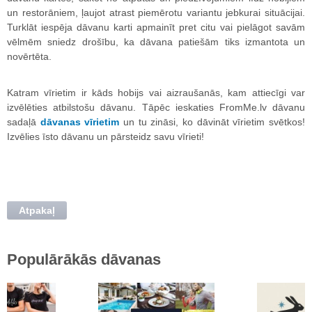
un restorāniem, ļaujot atrast piemērotu variantu jebkurai situācijai.
Turklāt iespēja dāvanu karti apmainīt pret citu vai pielāgot savām
vēlmēm sniedz drošību, ka dāvana patiešām tiks izmantota un
novērtēta.
Katram vīrietim ir kāds hobijs vai aizraušanās, kam attiecīgi var
izvēlēties atbilstošu dāvanu. Tāpēc ieskaties FromMe.lv dāvanu
sadaļā
dāvanas vīrietim
un tu zināsi, ko dāvināt vīrietim svētkos!
Izvēlies īsto dāvanu un pārsteidz savu vīrieti!
Atpakaļ
Populārākās dāvanas