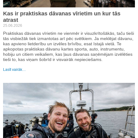
Kas ir praktiskas dāvanas vīrietim un kur tās
atrast
25.06.2026
Praktiskas dāvanas vīrietim ne vienmēr ir visuzkrītošākās, taču tieši
tās visbiežāk tiek izmantotas arī pēc svētkiem. Ja meklējat dāvanu,
kas apvieno lietderību un izvēles brīvību, esat īstajā vietā. Te
apkopotas praktiskas dāvanu kartes sporta, auto, instrumentu,
hobiju un citiem veikaliem, kas ļaus dāvanas saņēmējam izvēlēties
tieši to, kas viņam šobrīd ir visvairāk nepieciešams.
Lasīt vairāk…