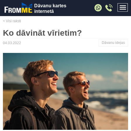
Dāvanu kartes
internetā
< Visi raksti
Ko dāvināt vīrietim?
Dāvanu idejas
04.03.2022