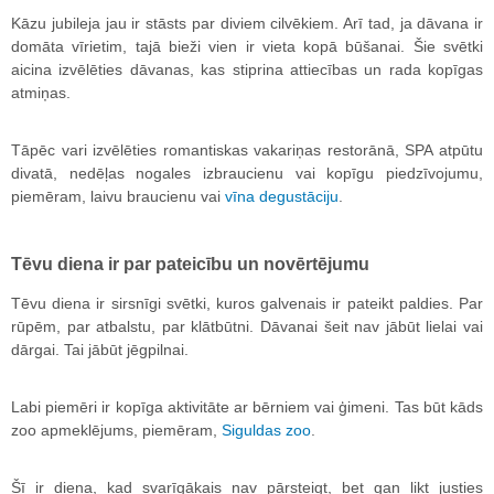
Kāzu jubileja jau ir stāsts par diviem cilvēkiem. Arī tad, ja dāvana ir
domāta vīrietim, tajā bieži vien ir vieta kopā būšanai. Šie svētki
aicina izvēlēties dāvanas, kas stiprina attiecības un rada kopīgas
atmiņas.
Tāpēc vari izvēlēties romantiskas vakariņas restorānā, SPA atpūtu
divatā, nedēļas nogales izbraucienu vai kopīgu piedzīvojumu,
piemēram, laivu braucienu vai
vīna degustāciju
.
Tēvu diena ir par pateicību un novērtējumu
Tēvu diena ir sirsnīgi svētki, kuros galvenais ir pateikt paldies. Par
rūpēm, par atbalstu, par klātbūtni. Dāvanai šeit nav jābūt lielai vai
dārgai. Tai jābūt jēgpilnai.
Labi piemēri ir kopīga aktivitāte ar bērniem vai ģimeni. Tas būt kāds
zoo apmeklējums, piemēram,
Siguldas zoo
.
Šī ir diena, kad svarīgākais nav pārsteigt, bet gan likt justies