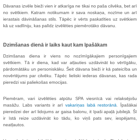
Dāvanas izvēle bieži vien ir atkarīga ne tikai no paša cilvēka, bet arī
no svētkiem. Katram notikumam ir sava noskaņa, nozīme un arī
ierastais dāvināšanas stils. Tāpēc ir vērts paskatīties uz svētkiem
kā uz vadlīniju, kas palīdz izvēlēties piemērotāko dāvanu.
Dzimšanas dienā ir laiks kaut kam īpašākam
Dzimšanas diena ir viens no nozīmīgākajiem personīgajiem
svētkiem. Tā ir diena, kad var atļauties uzdāvināt ko vērtīgāku,
pārdomātāku un personiskāku. Šeit dāvana bieži ir kā pateicība un
novērtējums par cilvēku. Tāpēc lieliski iederas dāvanas, kas rada
pieredzi vai paliekošas emocijas.
Piemēram, vari izvēlēties atpūtu SPA viesnīcā vai relaksējošu
masāžu. Labs variants ir arī
vakariņas labā restorānā
. Īpašākai
pieredzei der arī lidojums ar gaisa balonu, it īpaši apaļā jubilejā. Šī
ir īstā reize uzdāvināt ko tādu, ko viņš pats sev, iespējams,
neatļautos.