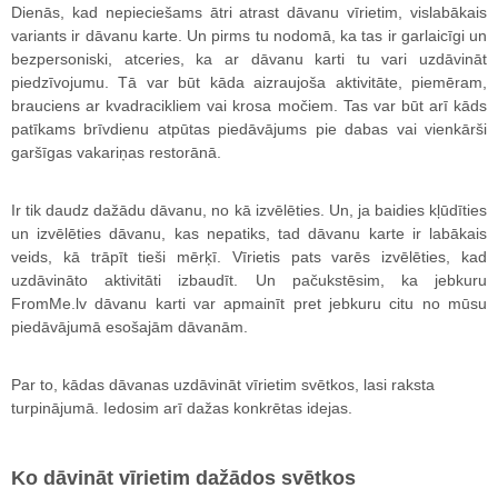
Dienās, kad nepieciešams ātri atrast dāvanu vīrietim, vislabākais
variants ir dāvanu karte. Un pirms tu nodomā, ka tas ir garlaicīgi un
bezpersoniski, atceries, ka ar dāvanu karti tu vari uzdāvināt
piedzīvojumu. Tā var būt kāda aizraujoša aktivitāte, piemēram,
brauciens ar kvadracikliem vai krosa močiem. Tas var būt arī kāds
patīkams brīvdienu atpūtas piedāvājums pie dabas vai vienkārši
garšīgas vakariņas restorānā.
Ir tik daudz dažādu dāvanu, no kā izvēlēties. Un, ja baidies kļūdīties
un izvēlēties dāvanu, kas nepatiks, tad dāvanu karte ir labākais
veids, kā trāpīt tieši mērķī. Vīrietis pats varēs izvēlēties, kad
uzdāvināto aktivitāti izbaudīt. Un pačukstēsim, ka jebkuru
FromMe.lv dāvanu karti var apmainīt pret jebkuru citu no mūsu
piedāvājumā esošajām dāvanām.
Par to, kādas dāvanas uzdāvināt vīrietim svētkos, lasi raksta
turpinājumā. Iedosim arī dažas konkrētas idejas.
Ko dāvināt vīrietim dažādos svētkos