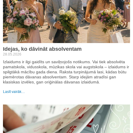
Idejas, ko dāvināt absolventam
28.05.2026
Izlaidums ir ilgi gaidīts un saviļņojošs notikums. Vai tiek absolvēta
pamatskola, vidusskola, mūzikas skola vai augstskola – izlaidums ir
spilgtākā mācību gada diena. Raksta turpinājumā lasi, kādas būtu
piemērotas dāvanas absolventam. Starp idejām atradīsi gan
klasiskas izvēles, gan oriģinālas dāvanas izlaidumā.
Lasīt vairāk…