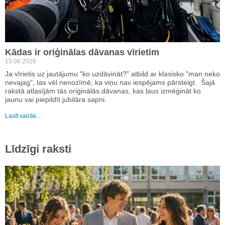
Kādas ir oriģinālas dāvanas vīrietim
15.06.2026
Ja vīrietis uz jautājumu "ko uzdāvināt?" atbild ar klasisko "man neko
nevajag", tas vēl nenozīmē, ka viņu nav iespējams pārsteigt. Šajā
rakstā atlasījām tās oriģinālās dāvanas, kas ļaus izmēģināt ko
jaunu vai piepildīt jubilāra sapni.
Lasīt vairāk…
Līdzīgi raksti