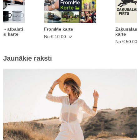
ā - atbalsti
FromMe karte
Zaķusalas 
anu karte
karte
No € 10.00
No € 50.00
Jaunākie raksti