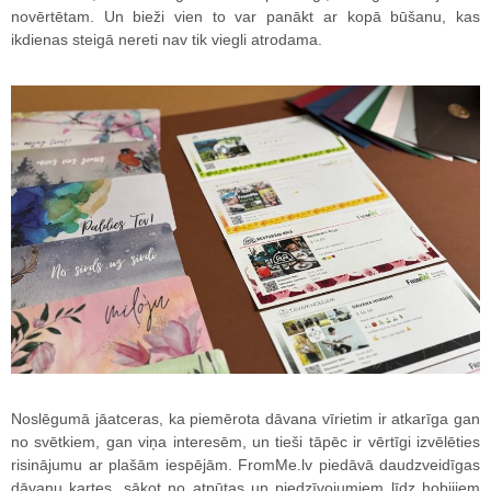
novērtētam. Un bieži vien to var panākt ar kopā būšanu, kas
ikdienas steigā nereti nav tik viegli atrodama.
Noslēgumā jāatceras, ka piemērota dāvana vīrietim ir atkarīga gan
no svētkiem, gan viņa interesēm, un tieši tāpēc ir vērtīgi izvēlēties
risinājumu ar plašām iespējām. FromMe.lv piedāvā daudzveidīgas
dāvanu kartes, sākot no atpūtas un piedzīvojumiem līdz hobijiem