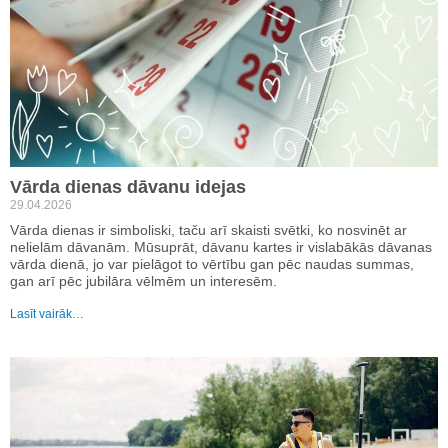
Vārda dienas dāvanu idejas
29.04.2026
Vārda dienas ir simboliski, taču arī skaisti svētki, ko nosvinēt ar
nelielām dāvanām. Mūsuprāt, dāvanu kartes ir vislabākās dāvanas
vārda dienā, jo var pielāgot to vērtību gan pēc naudas summas,
gan arī pēc jubilāra vēlmēm un interesēm.
Lasīt vairāk…