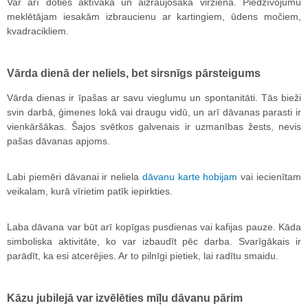
Var arī doties aktīvākā un aizraujošākā virzienā. Piedzīvojumu
meklētājam iesakām izbraucienu ar kartingiem, ūdens močiem,
kvadracikliem.
Vārda dienā der neliels, bet sirsnīgs pārsteigums
Vārda dienas ir īpašas ar savu vieglumu un spontanitāti. Tās bieži
svin darbā, ģimenes lokā vai draugu vidū, un arī dāvanas parasti ir
vienkāršākas. Šajos svētkos galvenais ir uzmanības žests, nevis
pašas dāvanas apjoms.
Labi piemēri dāvanai ir neliela
dāvanu karte hobijam
vai iecienītam
veikalam, kurā vīrietim patīk iepirkties.
Laba dāvana var būt arī kopīgas pusdienas vai kafijas pauze. Kāda
simboliska aktivitāte, ko var izbaudīt pēc darba. Svarīgākais ir
parādīt, ka esi atcerējies. Ar to pilnīgi pietiek, lai radītu smaidu.
Kāzu jubilejā var izvēlēties mīļu dāvanu pārim