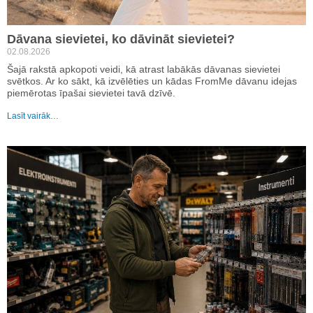
Dāvana sievietei, ko dāvināt sievietei?
02.08.2026
Šajā rakstā apkopoti veidi, kā atrast labākās dāvanas sievietei
svētkos. Ar ko sākt, kā izvēlēties un kādas FromMe dāvanu idejas
piemērotas īpašai sievietei tavā dzīvē.
Lasīt vairāk…