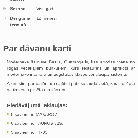
Sezona:
Visu gadu
Derīguma
12 mēneši
termiņš:
Par dāvanu karti
Modernākā šautuve Baltijā, Gunrange.lv, kas atrodas vienā no
Rīgas vecākajiem bunkuriem, kurš restaurēts un aprīkots ar
modernāko interjeru un augstākās klases ventilācijas sistēmu.
Aizmirstiet par bailēm un sajūtiet patiesu jaudu vietā, kas paslēpta
no ikdienas pilsētas trokšņiem.
Piedāvājumā iekļaujas:
5 šāvieni no MAKAROV;
6 šāvieni no TAURUS 82S;
5 šāvieni no TT-33;