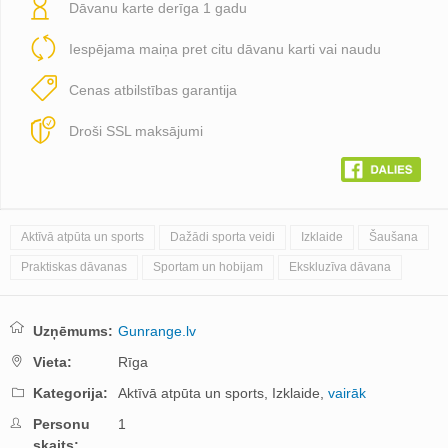
Dāvanu karte derīga 1 gadu
Iespējama maiņa pret citu dāvanu karti vai naudu
Cenas atbilstības garantija
Droši SSL maksājumi
Aktīvā atpūta un sports
Dažādi sporta veidi
Izklaide
Šaušana
Praktiskas dāvanas
Sportam un hobijam
Ekskluzīva dāvana
Uzņēmums:
Gunrange.lv
Vieta:
Rīga
Kategorija:
Aktīvā atpūta un sports,
Izklaide,
vairāk
Personu
1
skaits: