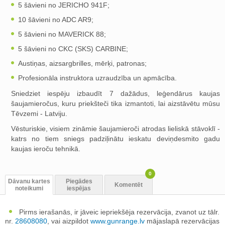
5 šāvieni no JERICHO 941F;
10 šāvieni no ADC AR9;
5 šāvieni no MAVERICK 88;
5 šāvieni no CKC (SKS) CARBINE;
Austiņas, aizsargbrilles, mērķi, patronas;
Profesionāla instruktora uzraudzība un apmācība.
Sniedziet iespēju izbaudīt 7 dažādus, leģendārus kaujas
šaujamieročus, kuru priekšteči tika izmantoti, lai aizstāvētu mūsu
Tēvzemi - Latviju.
Vēsturiskie, visiem zināmie šaujamieroči atrodas lieliskā stāvoklī -
katrs no tiem sniegs padziļinātu ieskatu deviņdesmito gadu
kaujas ieroču tehnikā.
0
Dāvanu kartes
Piegādes
Komentēt
noteikumi
iespējas
Pirms ierašanās, ir jāveic iepriekšēja rezervācija, zvanot uz tālr.
nr.
28608080
, vai aizpildot
www.gunrange.lv
mājaslapā rezervācijas