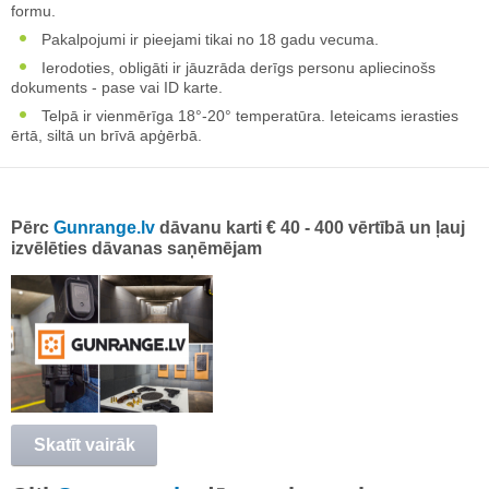
formu.
Pakalpojumi ir pieejami tikai no 18 gadu vecuma.
Ierodoties, obligāti ir jāuzrāda derīgs personu apliecinošs
dokuments - pase vai ID karte.
Telpā ir vienmērīga 18°-20° temperatūra. Ieteicams ierasties
ērtā, siltā un brīvā apģērbā.
Pērc
Gunrange.lv
dāvanu karti € 40 - 400 vērtībā un ļauj
izvēlēties dāvanas saņēmējam
Skatīt vairāk