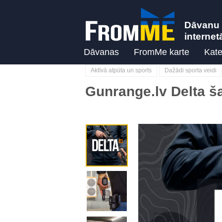
Dāvanu 
internet
Dāvanas
FromMe karte
Kate
Aktīvā atpūta un sports
Dažādi sporta veidi
Gunrange.lv Delta 
Previous