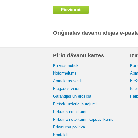
Pievienot
Oriģinālas dāvanu idejas e-past
Pirkt dāvanu kartes
Iz
Kā viss notiek
Kur 
Noformējums
Apma
Apmaksas veidi
Biež
Piegādes veidi
Iete
Garantijas un drošība
Pārb
Biežāk uzdotie jautājumi
Pirkuma noteikumi
Pirkuma noteikumi, kopsavilkums
Privātuma politika
Kontakti