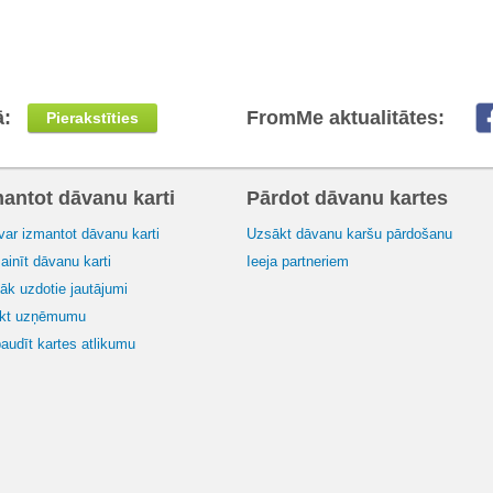
ā:
FromMe aktualitātes:
Pierakstīties
mantot dāvanu karti
Pārdot dāvanu kartes
var izmantot dāvanu karti
Uzsākt dāvanu karšu pārdošanu
inīt dāvanu karti
Ieeja partneriem
āk uzdotie jautājumi
ikt uzņēmumu
audīt kartes atlikumu