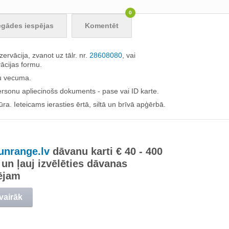
0
egādes iespējas
Komentēt
zervācija, zvanot uz tālr. nr.
28608080
, vai
ācijas formu.
du vecuma.
personu apliecinošs dokuments - pase vai ID karte.
a. Ieteicams ierasties ērtā, siltā un brīvā apģērbā.
unrange.lv
dāvanu karti € 40 - 400
 un ļauj izvēlēties dāvanas
ējam
 vairāk