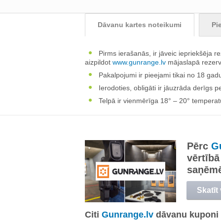
Dāvanu kartes noteikumi
Pi
Pirms ierašanās, ir jāveic iepriekšēja re
aizpildot
www.gunrange.lv
mājaslapā rezerv
Pakalpojumi ir pieejami tikai no 18 ga
Ierodoties, obligāti ir jāuzrāda derīgs 
Telpā ir vienmērīga 18° – 20° temperatūr
Pērc
G
vērtībā
saņēm
Skatīt
Citi
Gunrange.lv
dāvanu kuponi