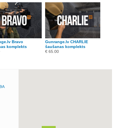
ge.lv Bravo
Gunrange.lv CHARLIE
Gunrange.lv
as komplekts
šaušanas komplekts
Šaušanas k
0
€ 65.00
€ 100.00
29A