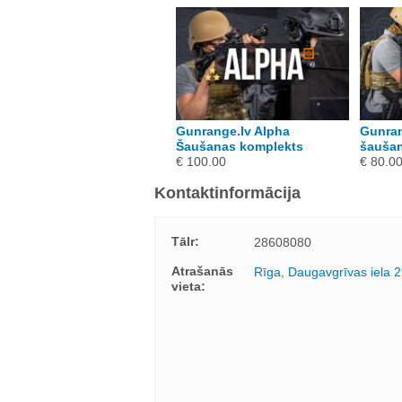
unrange.lv CHARLIE
Gunrange.lv Alpha
Gunran
aušanas komplekts
Šaušanas komplekts
šaušan
 65.00
€ 100.00
€ 80.0
Kontaktinformācija
Tālr:
28608080
Atrašanās
Rīga, Daugavgrīvas iela 
vieta: