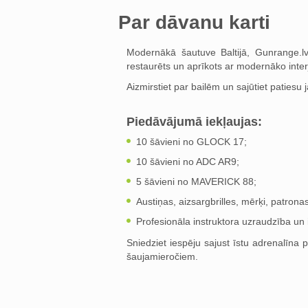
Par dāvanu karti
Modernākā šautuve Baltijā, Gunrange.l
restaurēts un aprīkots ar modernāko inter
Aizmirstiet par bailēm un sajūtiet patiesu
Piedāvājumā iekļaujas:
10 šāvieni no GLOCK 17;
10 šāvieni no ADC AR9;
5 šāvieni no MAVERICK 88;
Austiņas, aizsargbrilles, mērķi, patronas
Profesionāla instruktora uzraudzība un 
Sniedziet iespēju sajust īstu adrenalīna
šaujamieročiem.