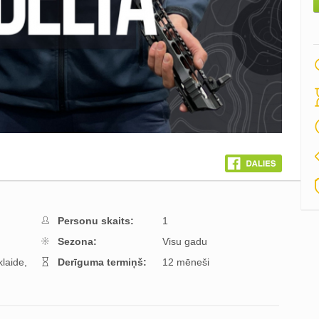
Personu skaits:
1
Sezona:
Visu gadu
klaide,
Derīguma termiņš:
12 mēneši