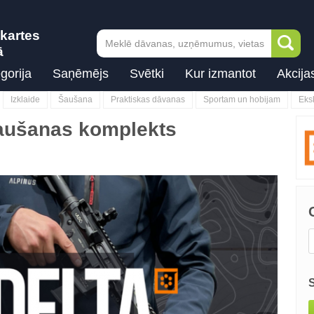
kartes
ā
gorija
Saņēmējs
Svētki
Kur izmantot
Akcija
Izklaide
Šaušana
Praktiskas dāvanas
Sportam un hobijam
Eks
šaušanas komplekts
Next