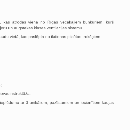
v, kas atrodas vienā no Rīgas vecākajiem bunkuriem, kurš
jeru un augstākās klases ventilācijas sistēmu.
 jaudu vietā, kas paslēpta no ikdienas pilsētas trokšņiem.
;
ievadinstruktāža.
 pieplūdumu ar 3 unikāliem, pazīstamiem un iecienītiem kaujas