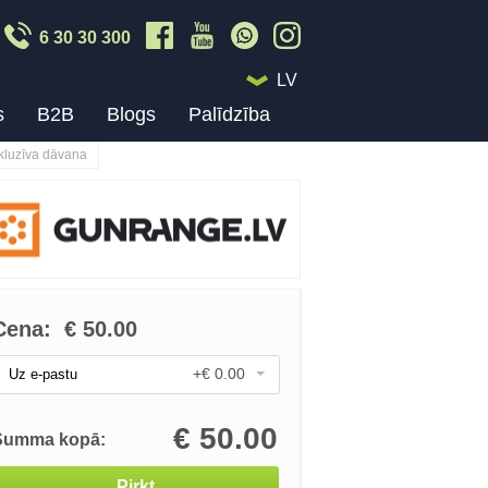
6 30 30 300
LV
s
B2B
Blogs
Palīdzība
kluzīva dāvana
Cena:
€
50.00
+€ 0.00
Uz e-pastu
€
50.00
Summa kopā:
Pirkt