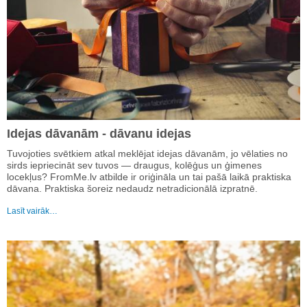
Idejas dāvanām - dāvanu idejas
Tuvojoties svētkiem atkal meklējat idejas dāvanām, jo vēlaties no
sirds iepriecināt sev tuvos — draugus, kolēģus un ģimenes
locekļus? FromMe.lv atbilde ir oriģināla un tai pašā laikā praktiska
dāvana. Praktiska šoreiz nedaudz netradicionālā izpratnē.
Lasīt vairāk…