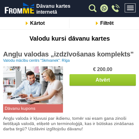
Dāvanu kartes
internetā
Kārtot
Filtrēt
Valodu kursi dāvanu kartes
Angļu valodas „izdzīvošanas komplekts”
Valodu mācību centrs “Skrivanek”:
Rīga
€ 200.00
Atvērt
Dāvanu kupons
Angļu valoda ir kļuvusi par ikdienu, tomēr vai esam gana zinoši
lietišķajā valodā, etiķetē un terminoloģijā, kas ir būtiskas zināšanas
darba tirgū? Uzdāvini izglītojošu dāvanu!