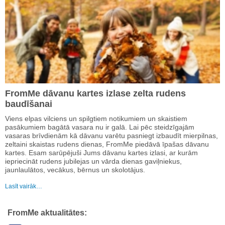
FromMe dāvanu kartes izlase zelta rudens
baudīšanai
Viens elpas vilciens un spilgtiem notikumiem un skaistiem
pasākumiem bagātā vasara nu ir galā. Lai pēc steidzīgajām
vasaras brīvdienām kā dāvanu varētu pasniegt izbaudīt mierpilnas,
zeltaini skaistas rudens dienas, FromMe piedāvā īpašas dāvanu
kartes. Esam sarūpējuši Jums dāvanu kartes izlasi, ar kurām
iepriecināt rudens jubilejas un vārda dienas gaviļniekus,
jaunlaulātos, vecākus, bērnus un skolotājus.
Lasīt vairāk…
FromMe aktualitātes: