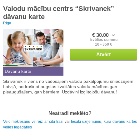
Valodu mācību centrs “Skrivanek”
dāvanu karte
Rīga
€ 30.00
Izvēlies summu
10 - 350 €
Atvērt
Dāvanu karte
Skrivanek ir viens no vadošajiem valodu pakalpojumu sniedzējiem
Latvijā, nodrošinot augstas kvalitātes valodu mācības gan
pieaugušajiem, gan bērniem. Uzdāvini izglītojošu dāvanu!
Neatradi meklēto?
Veic meklēšanu vēlreiz ar citu frāzi
vai
Iesaki uzņēmumu, kura dāvanu kartes
vēlies iegādāties