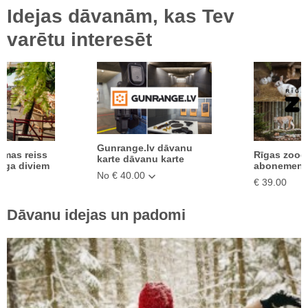
Idejas dāvanām, kas Tev
varētu interesēt
Gunrange.lv dāvanu
āmas reiss
Rīgas zood
karte dāvanu karte
rīga diviem
abonement
No € 40.00
€ 39.00
Dāvanu idejas un padomi