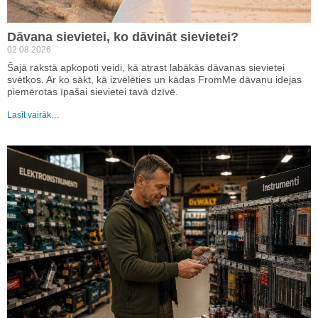
Dāvana sievietei, ko dāvināt sievietei?
02.08.2026
Šajā rakstā apkopoti veidi, kā atrast labākās dāvanas sievietei
svētkos. Ar ko sākt, kā izvēlēties un kādas FromMe dāvanu idejas
piemērotas īpašai sievietei tavā dzīvē.
Lasīt vairāk…