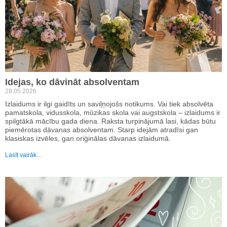
Idejas, ko dāvināt absolventam
28.05.2026
Izlaidums ir ilgi gaidīts un saviļņojošs notikums. Vai tiek absolvēta
pamatskola, vidusskola, mūzikas skola vai augstskola – izlaidums ir
spilgtākā mācību gada diena. Raksta turpinājumā lasi, kādas būtu
piemērotas dāvanas absolventam. Starp idejām atradīsi gan
klasiskas izvēles, gan oriģinālas dāvanas izlaidumā.
Lasīt vairāk…