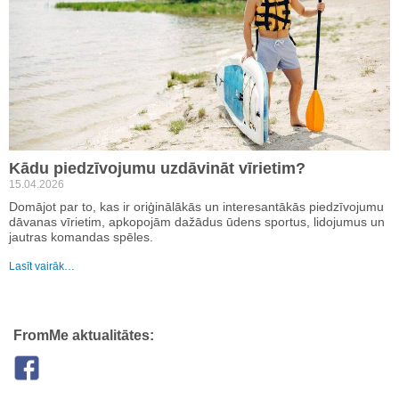
Kādu piedzīvojumu uzdāvināt vīrietim?
15.04.2026
Domājot par to, kas ir oriģinālākās un interesantākās piedzīvojumu
dāvanas vīrietim, apkopojām dažādus ūdens sportus, lidojumus un
jautras komandas spēles.
Lasīt vairāk…
FromMe aktualitātes: