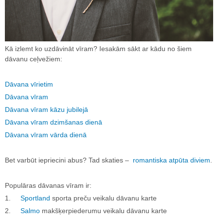
Kā izlemt ko uzdāvināt vīram? Iesakām sākt ar kādu no šiem
dāvanu ceļvežiem:
Dāvana vīrietim
Dāvana vīram
Dāvana vīram kāzu jubilejā
Dāvana vīram dzimšanas dienā
Dāvana vīram vārda dienā
Bet varbūt iepriecini abus? Tad skaties –
romantiska atpūta diviem
.
Populāras dāvanas vīram ir:
1.
Sportland
sporta preču veikalu dāvanu karte
2.
Salmo
makšķerpiederumu veikalu dāvanu karte