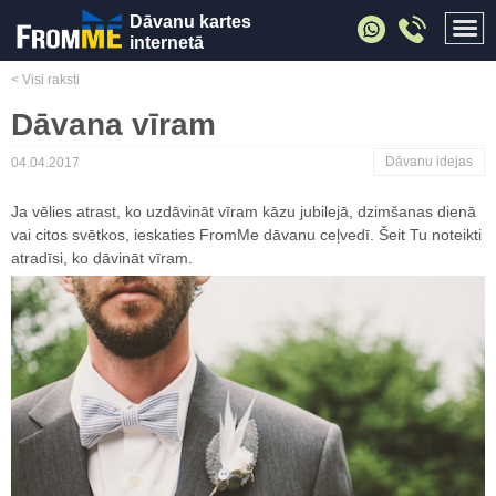
Dāvanu kartes
internetā
< Visi raksti
Dāvana vīram
Dāvanu idejas
04.04.2017
Ja vēlies atrast, ko uzdāvināt vīram kāzu jubilejā, dzimšanas dienā
vai citos svētkos, ieskaties FromMe dāvanu ceļvedī. Šeit Tu noteikti
atradīsi, ko dāvināt vīram.