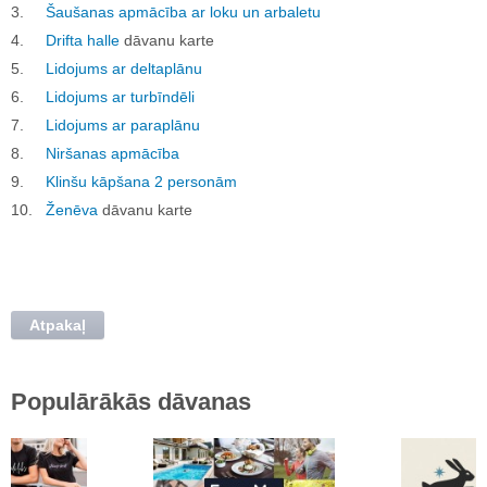
3.
Šaušanas apmācība ar loku un arbaletu
4.
Drifta halle
dāvanu karte
5.
Lidojums ar deltaplānu
6.
Lidojums ar turbīndēli
7.
Lidojums ar paraplānu
8.
Niršanas
apmācība
9.
Klinšu kāpšana 2 personām
10.
Ženēva
dāvanu karte
Atpakaļ
Populārākās dāvanas