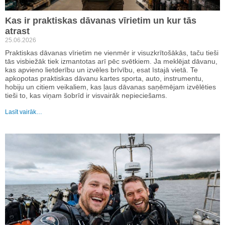
Kas ir praktiskas dāvanas vīrietim un kur tās
atrast
25.06.2026
Praktiskas dāvanas vīrietim ne vienmēr ir visuzkrītošākās, taču tieši
tās visbiežāk tiek izmantotas arī pēc svētkiem. Ja meklējat dāvanu,
kas apvieno lietderību un izvēles brīvību, esat īstajā vietā. Te
apkopotas praktiskas dāvanu kartes sporta, auto, instrumentu,
hobiju un citiem veikaliem, kas ļaus dāvanas saņēmējam izvēlēties
tieši to, kas viņam šobrīd ir visvairāk nepieciešams.
Lasīt vairāk…