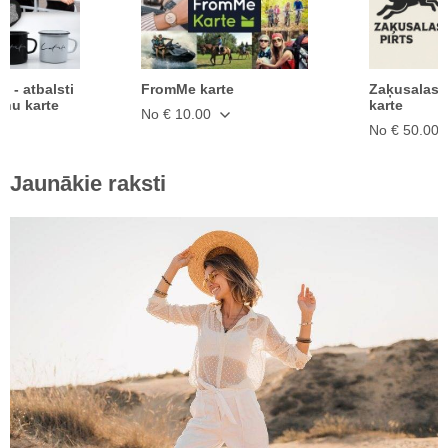
ā - atbalsti
FromMe karte
Zaķusalas 
anu karte
karte
No € 10.00
No € 50.00
Jaunākie raksti