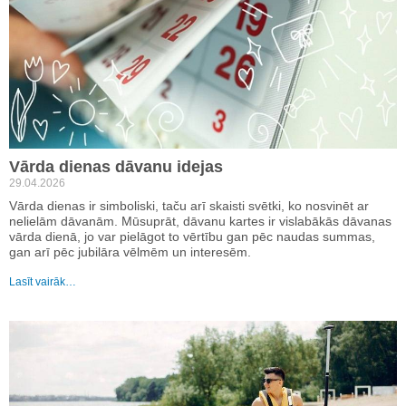
Vārda dienas dāvanu idejas
29.04.2026
Vārda dienas ir simboliski, taču arī skaisti svētki, ko nosvinēt ar
nelielām dāvanām. Mūsuprāt, dāvanu kartes ir vislabākās dāvanas
vārda dienā, jo var pielāgot to vērtību gan pēc naudas summas,
gan arī pēc jubilāra vēlmēm un interesēm.
Lasīt vairāk…