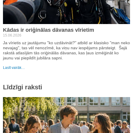
Kādas ir oriģinālas dāvanas vīrietim
15.06.2026
Ja vīrietis uz jautājumu "ko uzdāvināt?" atbild ar klasisko "man neko
nevajag", tas vēl nenozīmē, ka viņu nav iespējams pārsteigt. Šajā
rakstā atlasījām tās oriģinālās dāvanas, kas ļaus izmēģināt ko
jaunu vai piepildīt jubilāra sapni.
Lasīt vairāk…
Līdzīgi raksti