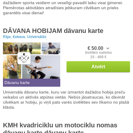
dažādiem sporta veidiem un veselīgi pavadīt laiku visai ģimenei.
Piemērotas aktivitātes atradīsies jebkuram cilvēkam un prieks
garantēts visai dienai!
DĀVANA HOBIJAM dāvanu karte
Rīga,
Ķekava,
Universālās
€ 50.00
Izvēlies summu
15 - 400 €
Atvērt
Dāvanu karte
Universāla dāvanu karte, kuru var izmantot dažādos hobija preču
veikalos un aktīvās atpūtas vietās. Nebūs jāsatraucas, ko dāvināt
cilvēkam ar hobiju, jo viņš pats varēs izvēlēties sev tīkamo no plašā
klāsta.
KMH kvadriciklu un motociklu nomas
dāvanu karte dāvanu karte