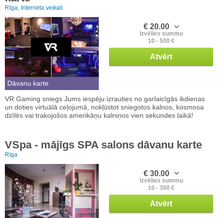
Rīga,
Interneta veikali
€ 20.00
Izvēlies summu
10 - 500 €
Atvērt
Dāvanu karte
VR Gaming sniegs Jums iespēju izrauties no garlaicīgās ikdienas
un doties virtuālā ceļojumā, nokļūstot sniegotos kalnos, kosmosa
dzīlēs vai trakojošos amerikāņu kalniņos vien sekundes laikā!
VSpa - mājīgs SPA salons dāvanu karte
Rīga
€ 30.00
Izvēlies summu
10 - 300 €
Atvērt