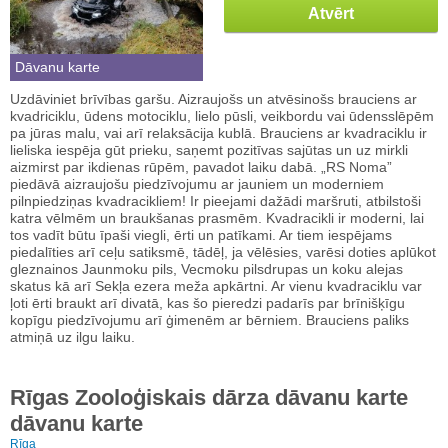
Atvērt
Dāvanu karte
Uzdāviniet brīvības garšu. Aizraujošs un atvēsinošs brauciens ar
kvadriciklu, ūdens motociklu, lielo pūsli, veikbordu vai ūdensslēpēm
pa jūras malu, vai arī relaksācija kublā. Brauciens ar kvadraciklu ir
lieliska iespēja gūt prieku, saņemt pozitīvas sajūtas un uz mirkli
aizmirst par ikdienas rūpēm, pavadot laiku dabā. „RS Noma”
piedāvā aizraujošu piedzīvojumu ar jauniem un moderniem
pilnpiedziņas kvadracikliem! Ir pieejami dažādi maršruti, atbilstoši
katra vēlmēm un braukšanas prasmēm. Kvadracikli ir moderni, lai
tos vadīt būtu īpaši viegli, ērti un patīkami. Ar tiem iespējams
piedalīties arī ceļu satiksmē, tādēļ, ja vēlēsies, varēsi doties aplūkot
gleznainos Jaunmoku pils, Vecmoku pilsdrupas un koku alejas
skatus kā arī Sekļa ezera meža apkārtni. Ar vienu kvadraciklu var
ļoti ērti braukt arī divatā, kas šo pieredzi padarīs par brīnišķīgu
kopīgu piedzīvojumu arī ģimenēm ar bērniem. Brauciens paliks
atmiņā uz ilgu laiku.
Rīgas Zooloģiskais dārza dāvanu karte
dāvanu karte
Rīga