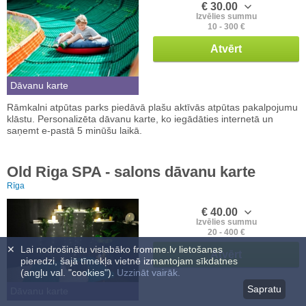
€ 30.00
Izvēlies summu
10 - 300 €
Atvērt
Dāvanu karte
Rāmkalni atpūtas parks piedāvā plašu aktīvās atpūtas pakalpojumu
klāstu. Personalizēta dāvanu karte, ko iegādāties internetā un
saņemt e-pastā 5 minūšu laikā.
Old Riga SPA - salons dāvanu karte
Rīga
€ 40.00
Izvēlies summu
20 - 400 €
✕
Lai nodrošinātu vislabāko fromme.lv lietošanas
Atvērt
pieredzi, šajā tīmekļa vietnē izmantojam sīkdatnes
(angļu val. "cookies").
Uzzināt vairāk.
Sapratu
Dāvanu karte