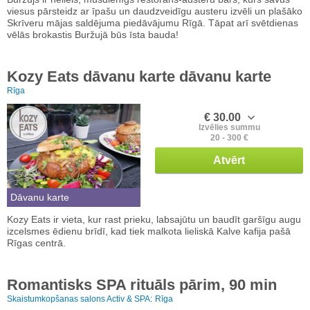
viesus pārsteidz ar īpašu un daudzveidīgu austeru izvēli un plašāko
Skrīveru mājas saldējuma piedāvājumu Rīgā. Tāpat arī svētdienas
vēlās brokastis Buržujā būs īsta bauda!
Kozy Eats dāvanu karte dāvanu karte
Rīga
€ 30.00
Izvēlies summu
20 - 300 €
Atvērt
Dāvanu karte
Kozy Eats ir vieta, kur rast prieku, labsajūtu un baudīt garšīgu augu
izcelsmes ēdienu brīdī, kad tiek malkota lieliskā Kalve kafija pašā
Rīgas centrā.
Romantisks SPA rituāls pārim, 90 min
Skaistumkopšanas salons Activ & SPA:
Rīga