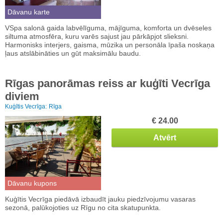
Dāvanu karte
VSpa salonā gaida labvēlīguma, mājīguma, komforta un dvēseles
siltuma atmosfēra, kuru varēs sajust jau pārkāpjot slieksni.
Harmonisks interjers, gaisma, mūzika un personāla īpaša noskaņa
ļaus atslābināties un gūt maksimālu baudu.
Rīgas panorāmas reiss ar kuģīti Vecrīga
diviem
Kuģītis Vecrīga:
Rīga
€ 24.00
Atvērt
Dāvanu kupons
Kuģītis Vecrīga piedāvā izbaudīt jauku piedzīvojumu vasaras
sezonā, palūkojoties uz Rīgu no cita skatupunkta.