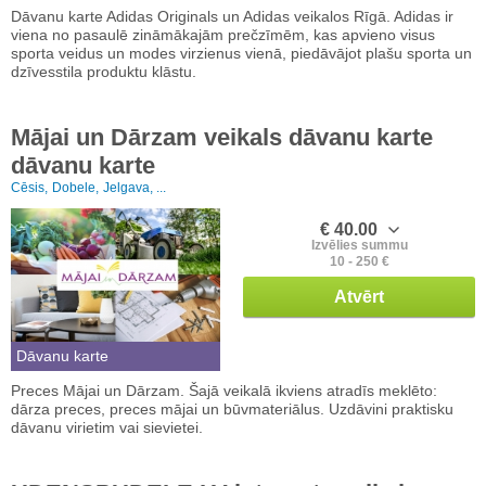
Dāvanu karte Adidas Originals un Adidas veikalos Rīgā. Adidas ir
viena no pasaulē zināmākajām prečzīmēm, kas apvieno visus
sporta veidus un modes virzienus vienā, piedāvājot plašu sporta un
dzīvesstila produktu klāstu.
Mājai un Dārzam veikals dāvanu karte
dāvanu karte
Cēsis,
Dobele,
Jelgava, ...
€ 40.00
Izvēlies summu
10 - 250 €
Atvērt
Dāvanu karte
Preces Mājai un Dārzam. Šajā veikalā ikviens atradīs meklēto:
dārza preces, preces mājai un būvmateriālus. Uzdāvini praktisku
dāvanu virietim vai sievietei.