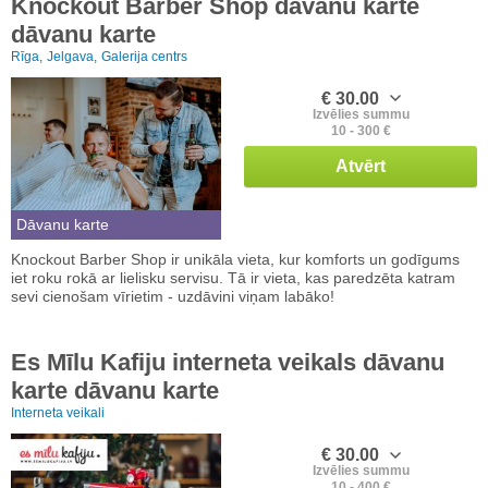
Knockout Barber Shop dāvanu karte
dāvanu karte
Rīga,
Jelgava,
Galerija centrs
€ 30.00
Izvēlies summu
10 - 300 €
Atvērt
Dāvanu karte
Knockout Barber Shop ir unikāla vieta, kur komforts un godīgums
iet roku rokā ar lielisku servisu. Tā ir vieta, kas paredzēta katram
sevi cienošam vīrietim - uzdāvini viņam labāko!
Es Mīlu Kafiju interneta veikals dāvanu
karte dāvanu karte
Interneta veikali
€ 30.00
Izvēlies summu
10 - 400 €