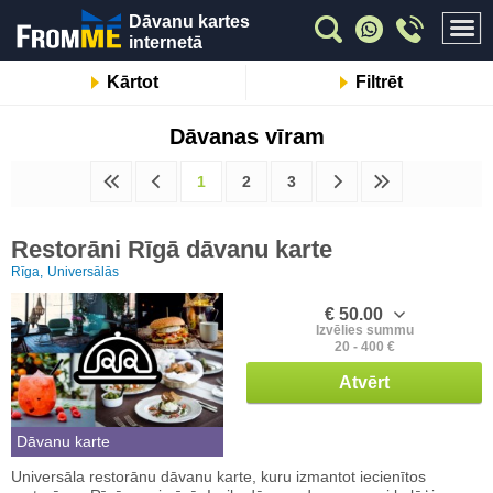
Dāvanu kartes
internetā
Kārtot
Filtrēt
Dāvanas vīram
1
2
3
Restorāni Rīgā dāvanu karte
Rīga,
Universālās
€ 50.00
Izvēlies summu
20 - 400 €
Atvērt
Dāvanu karte
Universāla restorānu dāvanu karte, kuru izmantot iecienītos