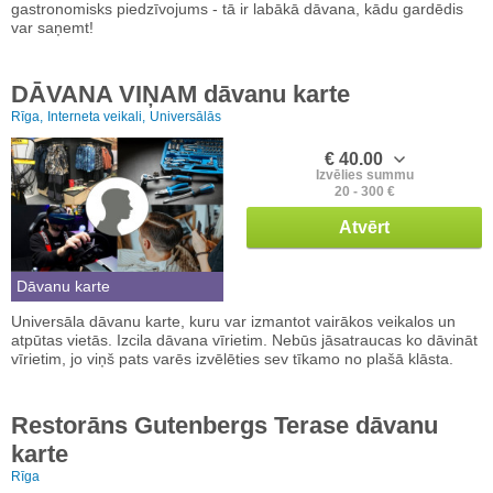
gastronomisks piedzīvojums - tā ir labākā dāvana, kādu gardēdis
var saņemt!
DĀVANA VIŅAM dāvanu karte
Rīga,
Interneta veikali,
Universālās
€ 40.00
Izvēlies summu
20 - 300 €
Atvērt
Dāvanu karte
Universāla dāvanu karte, kuru var izmantot vairākos veikalos un
atpūtas vietās. Izcila dāvana vīrietim. Nebūs jāsatraucas ko dāvināt
vīrietim, jo viņš pats varēs izvēlēties sev tīkamo no plašā klāsta.
Restorāns Gutenbergs Terase dāvanu
karte
Rīga