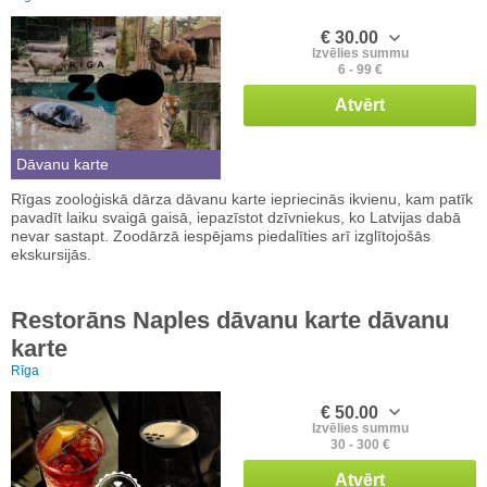
€ 30.00
Izvēlies summu
6 - 99 €
Atvērt
Dāvanu karte
Rīgas zooloģiskā dārza dāvanu karte iepriecinās ikvienu, kam patīk
pavadīt laiku svaigā gaisā, iepazīstot dzīvniekus, ko Latvijas dabā
nevar sastapt. Zoodārzā iespējams piedalīties arī izglītojošās
ekskursijās.
Restorāns Naples dāvanu karte dāvanu
karte
Rīga
€ 50.00
Izvēlies summu
30 - 300 €
Atvērt