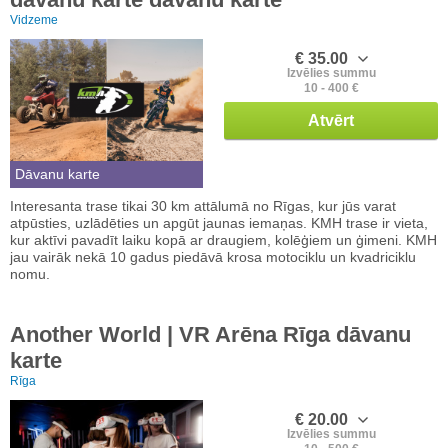
Vidzeme
€ 35.00
Izvēlies summu
10 - 400 €
Atvērt
Dāvanu karte
Interesanta trase tikai 30 km attālumā no Rīgas, kur jūs varat
atpūsties, uzlādēties un apgūt jaunas iemaņas. KMH trase ir vieta,
kur aktīvi pavadīt laiku kopā ar draugiem, kolēģiem un ģimeni. KMH
jau vairāk nekā 10 gadus piedāvā krosa motociklu un kvadriciklu
nomu.
Another World | VR Arēna Rīga dāvanu
karte
Rīga
€ 20.00
Izvēlies summu