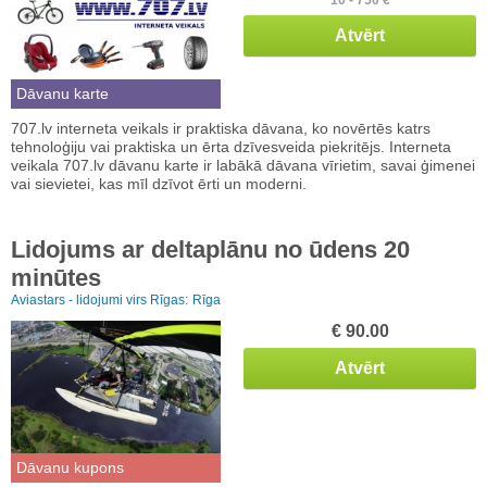
Atvērt
Dāvanu karte
707.lv interneta veikals ir praktiska dāvana, ko novērtēs katrs
tehnoloģiju vai praktiska un ērta dzīvesveida piekritējs. Interneta
veikala 707.lv dāvanu karte ir labākā dāvana vīrietim, savai ģimenei
vai sievietei, kas mīl dzīvot ērti un moderni.
Lidojums ar deltaplānu no ūdens 20
minūtes
Aviastars - lidojumi virs Rīgas:
Rīga
€ 90.00
Atvērt
Dāvanu kupons