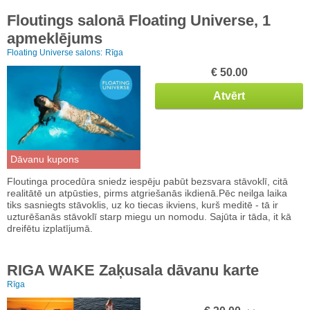
Floutings salonā Floating Universe, 1
apmeklējums
Floating Universe salons:
Rīga
€ 50.00
Atvērt
Dāvanu kupons
Floutinga procedūra sniedz iespēju pabūt bezsvara stāvoklī, citā
realitātē un atpūsties, pirms atgriešanās ikdienā.Pēc neilga laika
tiks sasniegts stāvoklis, uz ko tiecas ikviens, kurš meditē - tā ir
uzturēšanās stāvoklī starp miegu un nomodu. Sajūta ir tāda, it kā
dreifētu izplatījumā.
RIGA WAKE Zaķusala dāvanu karte
Rīga