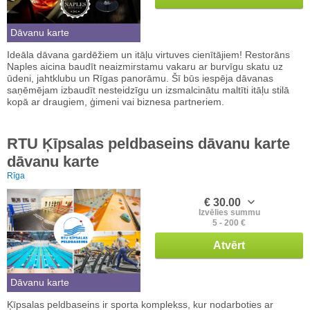
Dāvanu karte
Ideāla dāvana gardēžiem un itāļu virtuves cienītājiem! Restorāns
Naples aicina baudīt neaizmirstamu vakaru ar burvīgu skatu uz
ūdeni, jahtklubu un Rīgas panorāmu. Šī būs iespēja dāvanas
saņēmējam izbaudīt nesteidzīgu un izsmalcinātu maltīti itāļu stilā
kopā ar draugiem, ģimeni vai biznesa partneriem.
RTU Ķīpsalas peldbaseins dāvanu karte
dāvanu karte
Rīga
€ 30.00
Izvēlies summu
5 - 200 €
Atvērt
Dāvanu karte
Ķīpsalas peldbaseins ir sporta komplekss, kur nodarboties ar