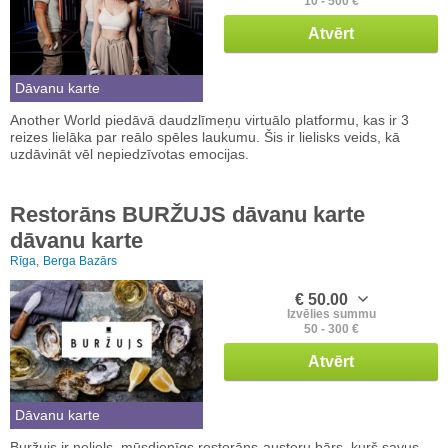
10 - 500 €
Atvērt
Dāvanu karte
Another World piedāvā daudzlīmeņu virtuālo platformu, kas ir 3
reizes lielāka par reālo spēles laukumu. Šis ir lielisks veids, kā
uzdāvināt vēl nepiedzīvotas emocijas.
Restorāns BURŽUJS dāvanu karte
dāvanu karte
Rīga,
Berga Bazārs
€ 50.00
Izvēlies summu
50 - 300 €
Atvērt
Dāvanu karte
Buržujs ir neliels, mūsdienīgs restorāns-austeru bārs, kurš savus