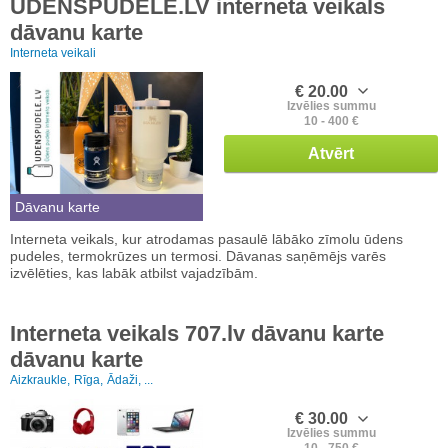
UDENSPUDELE.LV interneta veikals
dāvanu karte
Interneta veikali
€ 20.00
Izvēlies summu
10 - 400 €
Atvērt
Dāvanu karte
Interneta veikals, kur atrodamas pasaulē lābāko zīmolu ūdens
pudeles, termokrūzes un termosi. Dāvanas saņēmējs varēs
izvēlēties, kas labāk atbilst vajadzībām.
Interneta veikals 707.lv dāvanu karte
dāvanu karte
Aizkraukle,
Rīga,
Ādaži, ...
€ 30.00
Izvēlies summu
10 - 750 €