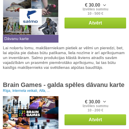
€ 30.00
Izvēlies summu
10 - 500 €
Atvērt
Dāvanu karte
Lai noķertu lomu, makšķerniekam pietiek ar vēlmi un pieredzi, bet,
lai atpūta pie dabas būtu patīkama, liela nozīme ir arī aprīkojumam
un inventāram. Salmo produkcijas klāstā ikviens atradīs savām
vajadzībām un prasmēm piemērotāko aprīkojumu, lai tas būtu
kaislīgs makšķernieks vai svētdienas atpūtas baudītājs.
Brain Games - galda spēles dāvanu karte
Rīga,
Interneta veikali,
Alfa, ...
€ 30.00
Izvēlies summu
10 - 200 €
Atvērt