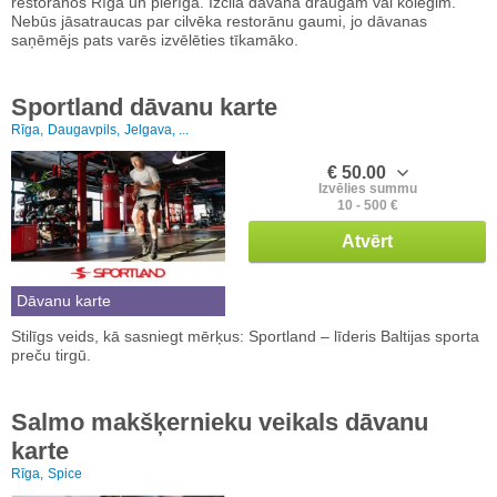
restorānos Rīgā un pierīgā. Izcila dāvana draugam vai kolēģim.
Nebūs jāsatraucas par cilvēka restorānu gaumi, jo dāvanas
saņēmējs pats varēs izvēlēties tīkamāko.
Sportland dāvanu karte
Rīga,
Daugavpils,
Jelgava, ...
€ 50.00
Izvēlies summu
10 - 500 €
Atvērt
Dāvanu karte
Stilīgs veids, kā sasniegt mērķus: Sportland – līderis Baltijas sporta
preču tirgū.
Salmo makšķernieku veikals dāvanu
karte
Rīga,
Spice