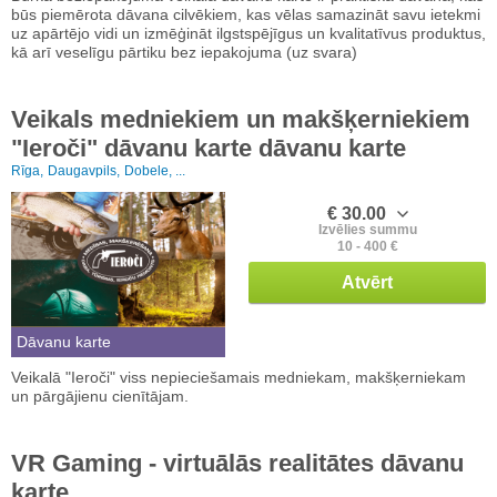
būs piemērota dāvana cilvēkiem, kas vēlas samazināt savu ietekmi
uz apārtējo vidi un izmēģināt ilgstspējīgus un kvalitatīvus produktus,
kā arī veselīgu pārtiku bez iepakojuma (uz svara)
Veikals medniekiem un makšķerniekiem
"Ieroči" dāvanu karte dāvanu karte
Rīga,
Daugavpils,
Dobele, ...
€ 30.00
Izvēlies summu
10 - 400 €
Atvērt
Dāvanu karte
Veikalā "Ieroči" viss nepieciešamais medniekam, makšķerniekam
un pārgājienu cienītājam.
VR Gaming - virtuālās realitātes dāvanu
karte