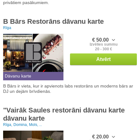
privātiem pasākumiem.
B Bārs Restorāns dāvanu karte
Rīga
€ 50.00
Izvēlies summu
20 - 300 €
Atvērt
Dāvanu karte
B Bārs ir vieta, kur ir apvienots labs restorāns un moderns bārs ar
DJ un dejām brīvdienās.
"Vairāk Saules restorāni dāvanu karte
dāvanu karte
Rīga,
Domina,
Mols, ...
€ 20.00