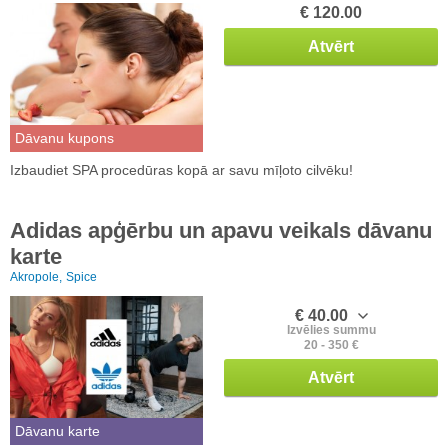
€ 120.00
Atvērt
Dāvanu kupons
Izbaudiet SPA procedūras kopā ar savu mīļoto cilvēku!
Adidas apģērbu un apavu veikals dāvanu
karte
Akropole,
Spice
€ 40.00
Izvēlies summu
20 - 350 €
Atvērt
Dāvanu karte