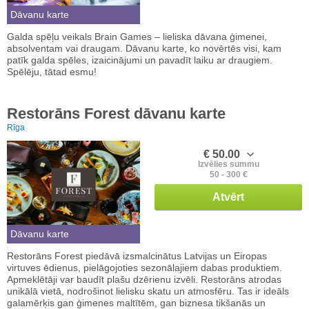
Dāvanu karte
Galda spēļu veikals Brain Games – lieliska dāvana ģimenei,
absolventam vai draugam. Dāvanu karte, ko novērtēs visi, kam
patīk galda spēles, izaicinājumi un pavadīt laiku ar draugiem.
Spēlēju, tātad esmu!
Restorāns Forest dāvanu karte
Rīga
€ 50.00
Izvēlies summu
50 - 300 €
Atvērt
Dāvanu karte
Restorāns Forest piedāvā izsmalcinātus Latvijas un Eiropas
virtuves ēdienus, pielāgojoties sezonālajiem dabas produktiem.
Apmeklētāji var baudīt plašu dzērienu izvēli. Restorāns atrodas
unikālā vietā, nodrošinot lielisku skatu un atmosfēru. Tas ir ideāls
galamērķis gan ģimenes maltītēm, gan biznesa tikšanās un