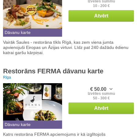
Izvēlies summu
10 - 200 €
Atvērt
Dāvanu karte
Vairāk Saules - restorāna tīkls Rīgā, kas zem viena jumta
apvienojuši Eiropas un Āzijas virtuvi. Līdz pat 240 dažādu ēdienu
katrai garšu kārpiņai.
Restorāns FERMA dāvanu karte
Rīga
€ 50.00
Izvēlies summu
50 - 300 €
Atvērt
Dāvanu karte
Katrs restorāna FERMA apciemojums ir kā izglītojošs