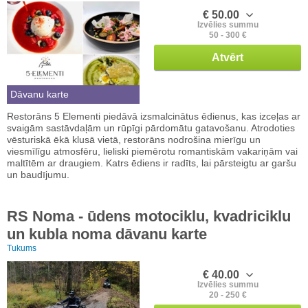
€ 50.00
Izvēlies summu
50 - 300 €
Atvērt
Dāvanu karte
Restorāns 5 Elementi piedāvā izsmalcinātus ēdienus, kas izceļas ar
svaigām sastāvdaļām un rūpīgi pārdomātu gatavošanu. Atrodoties
vēsturiskā ēkā klusā vietā, restorāns nodrošina mierīgu un
viesmīlīgu atmosfēru, lieliski piemērotu romantiskām vakariņām vai
maltītēm ar draugiem. Katrs ēdiens ir radīts, lai pārsteigtu ar garšu
un baudījumu.
RS Noma - ūdens motociklu, kvadriciklu
un kubla noma dāvanu karte
Tukums
€ 40.00
Izvēlies summu
20 - 250 €