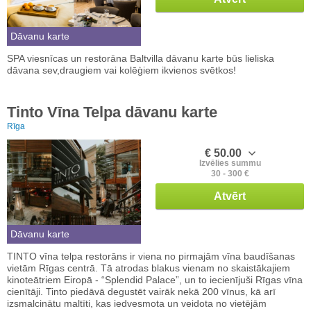
Dāvanu karte
SPA viesnīcas un restorāna Baltvilla dāvanu karte būs lieliska
dāvana sev,draugiem vai kolēģiem ikvienos svētkos!
Tinto Vīna Telpa dāvanu karte
Rīga
€ 50.00
Izvēlies summu
30 - 300 €
Atvērt
Dāvanu karte
TINTO vīna telpa restorāns ir viena no pirmajām vīna baudīšanas
vietām Rīgas centrā. Tā atrodas blakus vienam no skaistākajiem
kinoteātriem Eiropā - “Splendid Palace”, un to iecienījuši Rīgas vīna
cienītāji. Tinto piedāvā degustēt vairāk nekā 200 vīnus, kā arī
izsmalcinātu maltīti, kas iedvesmota un veidota no vietējām