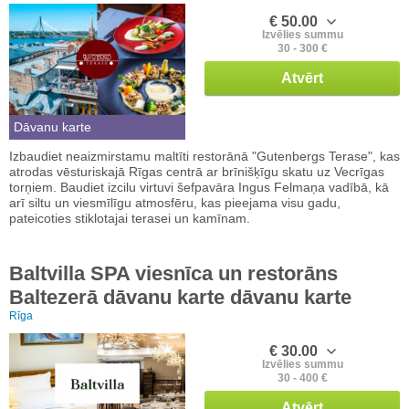
€ 50.00
Izvēlies summu
30 - 300 €
Atvērt
Dāvanu karte
Izbaudiet neaizmirstamu maltīti restorānā "Gutenbergs Terase", kas
atrodas vēsturiskajā Rīgas centrā ar brīnišķīgu skatu uz Vecrīgas
torņiem. Baudiet izcilu virtuvi šefpavāra Ingus Felmaņa vadībā, kā
arī siltu un viesmīlīgu atmosfēru, kas pieejama visu gadu,
pateicoties stiklotajai terasei un kamīnam.
Baltvilla SPA viesnīca un restorāns
Baltezerā dāvanu karte dāvanu karte
Rīga
€ 30.00
Izvēlies summu
30 - 400 €
Atvērt