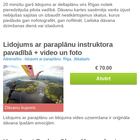
20 minūšu garš lidojums ar deltaplānu virs Rīgas notiek
pieredzējuša pilota vadībā. Dāvanu kartes saņēmējs varēs izjust
nebijušas sajūtas un izbaudīt neatkārtojamus skatus, kurus
piedāvās gan nofotografēt, gan nofilmēt. Lieliska dāvana
dzimšanas dienā vai izlaidumā.
Lidojums ar paraplānu instruktora
pavadībā + video un foto
Adrenalīns - lidojumi ar paraplānu:
Rīga,
Jēkabpils
€ 70.00
Atvērt
Dāvanu kupons
Lidojums ar paraplānu un lidojuma video uzņemšana ir oriģināla
dāvana īpašām emocijām.