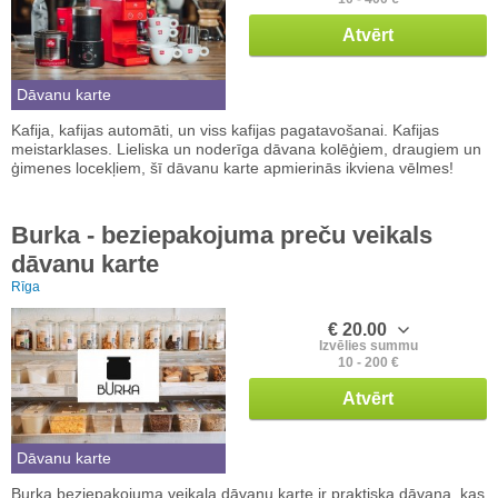
Atvērt
Dāvanu karte
Kafija, kafijas automāti, un viss kafijas pagatavošanai. Kafijas
meistarklases. Lieliska un noderīga dāvana kolēģiem, draugiem un
ģimenes locekļiem, šī dāvanu karte apmierinās ikviena vēlmes!
Burka - beziepakojuma preču veikals
dāvanu karte
Rīga
€ 20.00
Izvēlies summu
10 - 200 €
Atvērt
Dāvanu karte
Burka beziepakojuma veikala dāvanu karte ir praktiska dāvana, kas