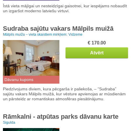
Īstā vieta mājīgai un nesteidzīgai gaisotnei, kur iespējams nobaudīt
un izgaršot moderno latviešu virtuvi.
Sudraba sajūtu vakars Mālpils muižā
Mālpils muiža – vieta skaistiem mirkļiem:
Vidzeme
€ 170.00
Atvērt
Dāvanu kupons
Piedzīvojums diviem, kura pēcgarša ir paliekoša, – “Sudraba”
sajūtu vakars Mālpils muižā, kur vēsture apvienojas ar mūsdienām
un pārsteidz ar romantiskas atmosfēras piesātinājumu.
Rāmkalni - atpūtas parks dāvanu karte
Sigulda