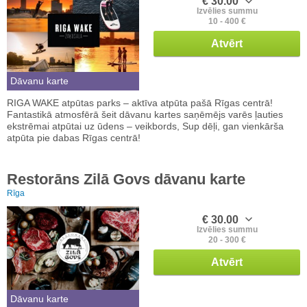
€ 30.00
Izvēlies summu
10 - 400 €
Atvērt
Dāvanu karte
RIGA WAKE atpūtas parks – aktīva atpūta pašā Rīgas centrā!
Fantastikā atmosfērā šeit dāvanu kartes saņēmējs varēs ļauties
ekstrēmai atpūtai uz ūdens – veikbords, Sup dēļi, gan vienkārša
atpūta pie dabas Rīgas centrā!
Restorāns Zilā Govs dāvanu karte
Rīga
€ 30.00
Izvēlies summu
20 - 300 €
Atvērt
Dāvanu karte