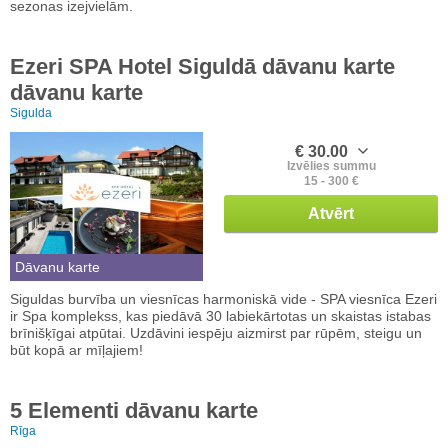
sezonas izejvielām.
Ezeri SPA Hotel Siguldā dāvanu karte
dāvanu karte
Sigulda
€ 30.00
Izvēlies summu
15 - 300 €
Atvērt
Dāvanu karte
Siguldas burvība un viesnīcas harmoniskā vide - SPA viesnīca Ezeri
ir Spa komplekss, kas piedāvā 30 labiekārtotas un skaistas istabas
brīnišķīgai atpūtai. Uzdāvini iespēju aizmirst par rūpēm, steigu un
būt kopā ar mīļajiem!
5 Elementi dāvanu karte
Rīga