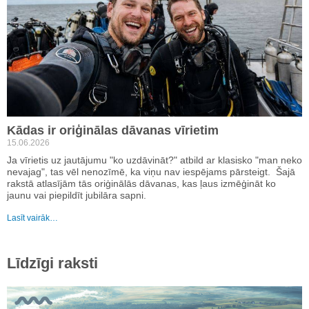
Kādas ir oriģinālas dāvanas vīrietim
15.06.2026
Ja vīrietis uz jautājumu "ko uzdāvināt?" atbild ar klasisko "man neko
nevajag", tas vēl nenozīmē, ka viņu nav iespējams pārsteigt. Šajā
rakstā atlasījām tās oriģinālās dāvanas, kas ļaus izmēģināt ko
jaunu vai piepildīt jubilāra sapni.
Lasīt vairāk…
Līdzīgi raksti