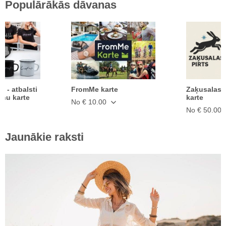
Populārākās dāvanas
ā - atbalsti
FromMe karte
Zaķusalas 
anu karte
karte
No € 10.00
No € 50.00
Jaunākie raksti