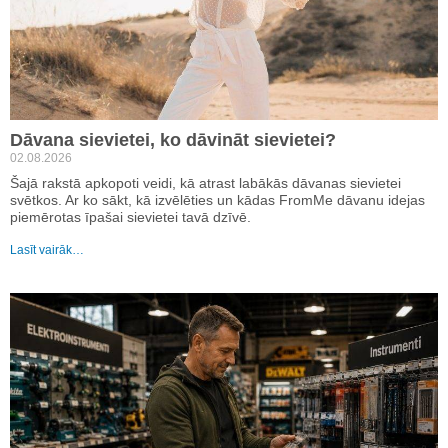
Dāvana sievietei, ko dāvināt sievietei?
02.08.2026
Šajā rakstā apkopoti veidi, kā atrast labākās dāvanas sievietei
svētkos. Ar ko sākt, kā izvēlēties un kādas FromMe dāvanu idejas
piemērotas īpašai sievietei tavā dzīvē.
Lasīt vairāk…