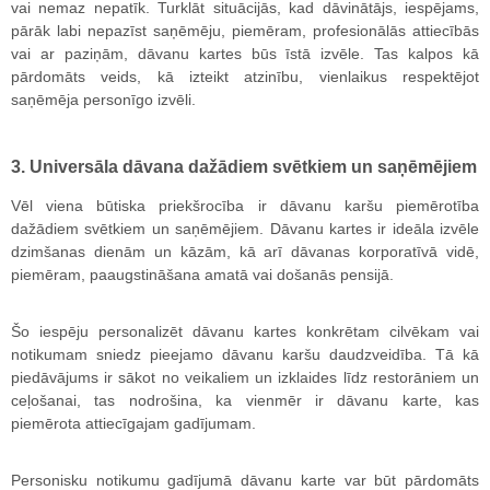
vai nemaz nepatīk. Turklāt situācijās, kad dāvinātājs, iespējams,
pārāk labi nepazīst saņēmēju, piemēram, profesionālās attiecībās
vai ar paziņām, dāvanu kartes būs īstā izvēle. Tas kalpos kā
pārdomāts veids, kā izteikt atzinību, vienlaikus respektējot
saņēmēja personīgo izvēli.
3. Universāla dāvana dažādiem svētkiem un saņēmējiem
Vēl viena būtiska priekšrocība ir dāvanu karšu piemērotība
dažādiem svētkiem un saņēmējiem. Dāvanu kartes ir ideāla izvēle
dzimšanas dienām un kāzām, kā arī dāvanas korporatīvā vidē,
piemēram, paaugstināšana amatā vai došanās pensijā.
Šo iespēju personalizēt dāvanu kartes konkrētam cilvēkam vai
notikumam sniedz pieejamo dāvanu karšu daudzveidība. Tā kā
piedāvājums ir sākot no veikaliem un izklaides līdz restorāniem un
ceļošanai, tas nodrošina, ka vienmēr ir dāvanu karte, kas
piemērota attiecīgajam gadījumam.
Personisku notikumu gadījumā dāvanu karte var būt pārdomāts