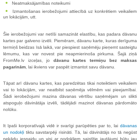
Neatmaksājamības noteikumi
Izmantošanas ierobežojumi attiecībā uz konkrētiem veikaliem
un lokācijām, utt.
Šie ierobežojumi var netīši samazināt elastību, kas padara dāvanu
kartes par galveno izvēli. Piemēram, dāvanu karte, kuras derīguma
termiņš beidzas īsā laikā, var piespiest saņēmēju pieņemt sasteigtu
lēmumu, kas var novest pie neapmierinoša pirkuma. Šajā ziņā
FromMe.lv izceļas, jo
dāvanu kartes termiņu bez maksas
pagarinām
, lai ikviens var paspēt izmantot savu dāvanu.
Tāpat arī dāvanu kartes, kas paredzētas tikai noteiktiem veikaliem
vai to lokācijām, var neatbilst saņēmēja vēlmēm vai pieejamībai.
Šādi ierobežojumi mazina dāvanas vērtību saņēmējam un slikti
atspoguļo dāvinātāja izvēli, tādējādi mazinot dāvanas pārdomāto
nolūku.
It īpaši korporatīvajā vidē ir svarīgi parūpēties par to, lai
dāvanas
un nodokļi
tiktu savstarpēji risināti. Tā, lai dāvinātājs no tā negūst
nekādu iespaidu un visi ar nodokļiem saistītie jautājumi būtu jau