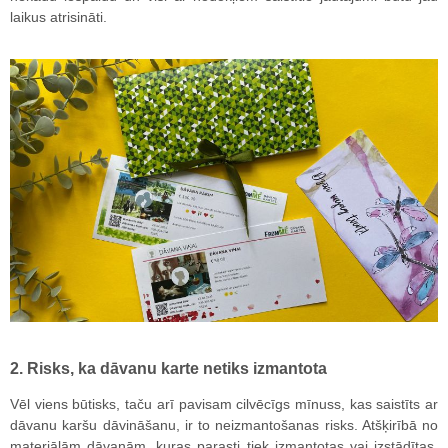
laikus atrisināti.
2. Risks, ka dāvanu karte netiks izmantota
Vēl viens būtisks, taču arī pavisam cilvēcīgs mīnuss, kas saistīts ar
dāvanu karšu dāvināšanu, ir to neizmantošanas risks. Atšķirībā no
materiālām dāvanām, kuras parasti tiek izmantotas vai izstādītas,