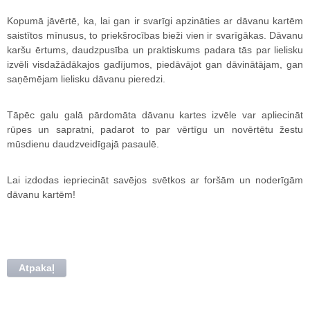
Kopumā jāvērtē, ka, lai gan ir svarīgi apzināties ar dāvanu kartēm
saistītos mīnusus, to priekšrocības bieži vien ir svarīgākas. Dāvanu
karšu ērtums, daudzpusība un praktiskums padara tās par lielisku
izvēli visdažādākajos gadījumos, piedāvājot gan dāvinātājam, gan
saņēmējam lielisku dāvanu pieredzi.
Tāpēc galu galā pārdomāta dāvanu kartes izvēle var apliecināt
rūpes un sapratni, padarot to par vērtīgu un novērtētu žestu
mūsdienu daudzveidīgajā pasaulē.
Lai izdodas iepriecināt savējos svētkos ar foršām un noderīgām
dāvanu kartēm!
Atpakaļ