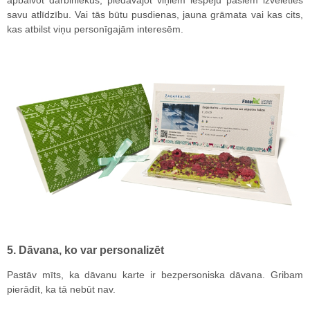
apbalvot darbiniekus, piedāvājot viņiem iespēju pašiem izvēlēties
savu atlīdzību. Vai tās būtu pusdienas, jauna grāmata vai kas cits,
kas atbilst viņu personīgajām interesēm.
5. Dāvana, ko var personalizēt
Pastāv mīts, ka dāvanu karte ir bezpersoniska dāvana. Gribam
pierādīt, ka tā nebūt nav.