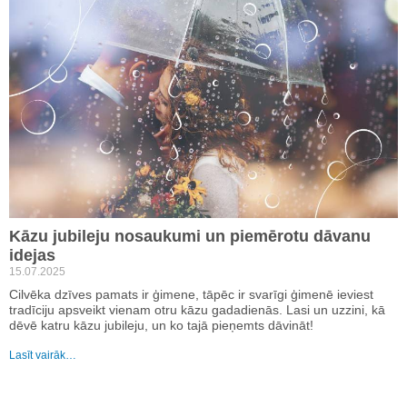
Kāzu jubileju nosaukumi un piemērotu dāvanu
idejas
15.07.2025
Cilvēka dzīves pamats ir ģimene, tāpēc ir svarīgi ģimenē ieviest
tradīciju apsveikt vienam otru kāzu gadadienās. Lasi un uzzini, kā
dēvē katru kāzu jubileju, un ko tajā pieņemts dāvināt!
Lasīt vairāk…