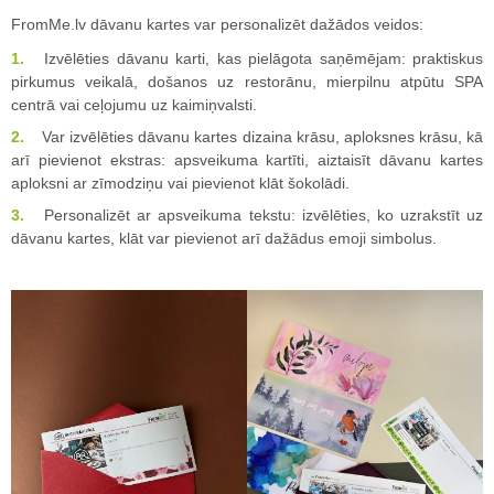
FromMe.lv dāvanu kartes var personalizēt dažādos veidos:
Izvēlēties dāvanu karti, kas pielāgota saņēmējam: praktiskus
pirkumus veikalā, došanos uz restorānu, mierpilnu atpūtu SPA
centrā vai ceļojumu uz kaimiņvalsti.
Var izvēlēties dāvanu kartes dizaina krāsu, aploksnes krāsu, kā
arī pievienot ekstras: apsveikuma kartīti, aiztaisīt dāvanu kartes
aploksni ar zīmodziņu vai pievienot klāt šokolādi.
Personalizēt ar apsveikuma tekstu: izvēlēties, ko uzrakstīt uz
dāvanu kartes, klāt var pievienot arī dažādus emoji simbolus.