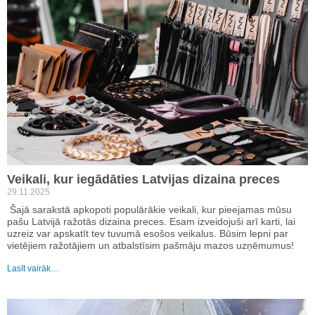
Veikali, kur iegādāties Latvijas dizaina preces
29.11.2025
Šajā sarakstā apkopoti populārākie veikali, kur pieejamas mūsu
pašu Latvijā ražotās dizaina preces. Esam izveidojuši arī karti, lai
uzreiz var apskatīt tev tuvumā esošos veikalus. Būsim lepni par
vietējiem ražotājiem un atbalstīsim pašmāju mazos uzņēmumus!
Lasīt vairāk…