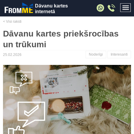
Dāvanu kartes
internetā
< Visi raksti
Dāvanu kartes priekšrocības
un trūkumi
Noderīgi
Interesanti
25.02.2026