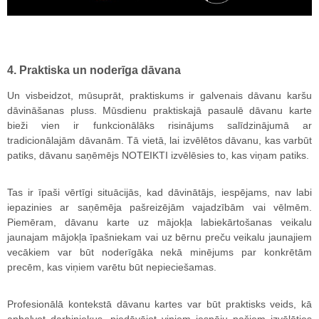
4. Praktiska un noderīga dāvana
Un visbeidzot, mūsuprāt, praktiskums ir galvenais dāvanu karšu
dāvināšanas pluss. Mūsdienu praktiskajā pasaulē dāvanu karte
bieži vien ir funkcionālāks risinājums salīdzinājumā ar
tradicionālajām dāvanām. Tā vietā, lai izvēlētos dāvanu, kas varbūt
patiks, dāvanu saņēmējs NOTEIKTI izvēlēsies to, kas viņam patiks.
Tas ir īpaši vērtīgi situācijās, kad dāvinātājs, iespējams, nav labi
iepazinies ar saņēmēja pašreizējām vajadzībām vai vēlmēm.
Piemēram, dāvanu karte uz mājokļa labiekārtošanas veikalu
jaunajam mājokļa īpašniekam vai uz bērnu preču veikalu jaunajiem
vecākiem var būt noderīgāka nekā minējums par konkrētām
precēm, kas viņiem varētu būt nepieciešamas.
Profesionālā kontekstā dāvanu kartes var būt praktisks veids, kā