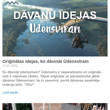
Oriģinālas idejas, ko dāvināt Ūdensvīram
23.01.2026
Ko dāvināt ūdensvīram? Ūdensvīrs ir neparedzams un oriģināls -
viņš ir nākotnes cilvēks. Tikpat oriģinālai un pārsteidzošai jābūt
dāvanai Ūdensvīram, lai to saņemot, pirmā dāvanas saņēmēja
reakcija būtu: “Oho!”
Lasīt vairāk…