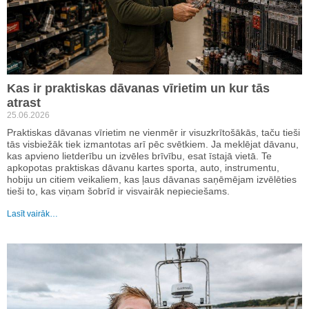
Kas ir praktiskas dāvanas vīrietim un kur tās
atrast
25.06.2026
Praktiskas dāvanas vīrietim ne vienmēr ir visuzkrītošākās, taču tieši
tās visbiežāk tiek izmantotas arī pēc svētkiem. Ja meklējat dāvanu,
kas apvieno lietderību un izvēles brīvību, esat īstajā vietā. Te
apkopotas praktiskas dāvanu kartes sporta, auto, instrumentu,
hobiju un citiem veikaliem, kas ļaus dāvanas saņēmējam izvēlēties
tieši to, kas viņam šobrīd ir visvairāk nepieciešams.
Lasīt vairāk…