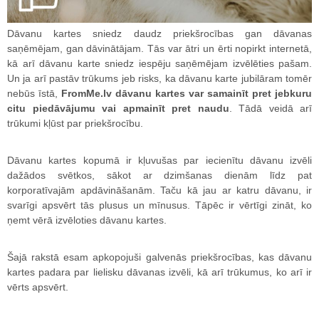
Dāvanu kartes sniedz daudz priekšrocības gan dāvanas
saņēmējam, gan dāvinātājam. Tās var ātri un ērti nopirkt internetā,
kā arī dāvanu karte sniedz iespēju saņēmējam izvēlēties pašam.
Un ja arī pastāv trūkums jeb risks, ka dāvanu karte jubilāram tomēr
nebūs īstā,
FromMe.lv dāvanu kartes var samainīt pret jebkuru
citu piedāvājumu vai apmainīt pret naudu
. Tādā veidā arī
trūkumi kļūst par priekšrocību.
Dāvanu kartes kopumā ir kļuvušas par iecienītu dāvanu izvēli
dažādos svētkos, sākot ar dzimšanas dienām līdz pat
korporatīvajām apdāvināšanām. Taču kā jau ar katru dāvanu, ir
svarīgi apsvērt tās plusus un mīnusus. Tāpēc ir vērtīgi zināt, ko
ņemt vērā izvēloties dāvanu kartes.
Šajā rakstā esam apkopojuši galvenās priekšrocības, kas dāvanu
kartes padara par lielisku dāvanas izvēli, kā arī trūkumus, ko arī ir
vērts apsvērt.