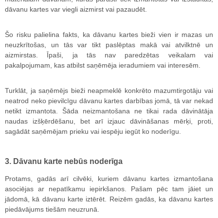
dāvanu kartes var viegli aizmirst vai pazaudēt.
Šo risku palielina fakts, ka dāvanu kartes bieži vien ir mazas un
neuzkrītošas, un tās var tikt paslēptas makā vai atvilktnē un
aizmirstas. Īpaši, ja tās nav paredzētas veikalam vai
pakalpojumam, kas atbilst saņēmēja ieradumiem vai interesēm.
Turklāt, ja saņēmējs bieži neapmeklē konkrēto mazumtirgotāju vai
neatrod neko pievilcīgu dāvanu kartes darbības jomā, tā var nekad
netikt izmantota. Šāda neizmantošana ne tikai rada dāvinātāja
naudas izšķērdēšanu, bet arī izjauc dāvināšanas mērķi, proti,
sagādāt saņēmējam prieku vai iespēju iegūt ko noderīgu.
3. Dāvanu karte nebūs noderīga
Protams, gadās arī cilvēki, kuriem dāvanu kartes izmantošana
asociējas ar nepatīkamu iepirkšanos. Pašam pēc tam jāiet un
jādomā, kā dāvanu karte iztērēt. Reizēm gadās, ka dāvanu kartes
piedāvājums tiešām neuzrunā.