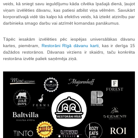
veids, kā sniegt savu ieguldījumu kāda cilvēka īpašajā dienā, ļaujot
viņam izvēlēties dāvanu, kas patiesi atbilst viņa vēlmēm. Savukārt
korporatīvajā vidē tās kalpo kā efektīvs veids, kā izteikt atzinību par
darbinieka smago darbu vai atzīmēt komandas panākumus.
Tāpēc iesakām izvēlēties pēc iespējas universālākas dāvanu
kartes, piemēram,
Restorāni Rīgā dāvanu karti
, kas ir derīga 15
dažādos restorānos. Dāvanas virziens ir skaidrs, taču konkrēta
restorāna izvēle paliek saņēmēja ziņā.