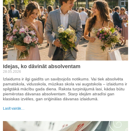
Idejas, ko dāvināt absolventam
28.05.2026
Izlaidums ir ilgi gaidīts un saviļņojošs notikums. Vai tiek absolvēta
pamatskola, vidusskola, mūzikas skola vai augstskola – izlaidums ir
spilgtākā mācību gada diena. Raksta turpinājumā lasi, kādas būtu
piemērotas dāvanas absolventam. Starp idejām atradīsi gan
klasiskas izvēles, gan oriģinālas dāvanas izlaidumā.
Lasīt vairāk…