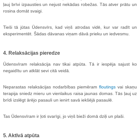
ļauj brīvi izpausties un nejust nekādas robežas. Tās atver prātu un
rosina domāt svaigi.
Tieši tā jūtas Ūdensvīrs, kad viņš atrodas vidē, kur var radīt un
eksperimentēt. Šādas dāvanas viņam dāvā prieku un iedvesmu.
4. Relaksācijas pieredze
Ūdensvīram relaksācija nav tikai atpūta. Tā ir iespēja sajust ko
negaidītu un atklāt sevi citā veidā.
Neparastas relaksācijas nodarbības piemēram
floutings
vai skaņu
terapija sniedz mieru un vienlaikus raisa jaunas domas. Tās ļauj uz
brīdi izslēgt ārējo pasauli un ienirt savā iekšējā pasaulē.
Tas Ūdensvīram ir ļoti svarīgi, jo viņš bieži domā dziļi un plaši.
5. Aktīvā atpūta