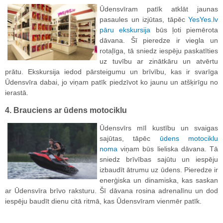
Ūdensvīram patīk atklāt jaunas
pasaules un izjūtas, tāpēc
YesYes.lv
pāru ekskursija
būs ļoti piemērota
dāvana. Šī pieredze ir viegla un
rotaļīga, tā sniedz iespēju paskatīties
uz tuvību ar zinātkāru un atvērtu
prātu. Ekskursija iedod pārsteigumu un brīvību, kas ir svarīga
Ūdensvīra dabai, jo viņam patīk piedzīvot ko jaunu un atšķirīgu no
ierastā.
4. Brauciens ar ūdens motociklu
Ūdensvīrs mīl kustību un svaigas
sajūtas, tāpēc
ūdens motociklu
noma
viņam būs lieliska dāvana. Tā
sniedz brīvības sajūtu un iespēju
izbaudīt ātrumu uz ūdens. Pieredze ir
enerģiska un dinamiska, kas saskan
ar Ūdensvīra brīvo raksturu. Šī dāvana rosina adrenalīnu un dod
iespēju baudīt dienu citā ritmā, kas Ūdensvīram vienmēr patīk.