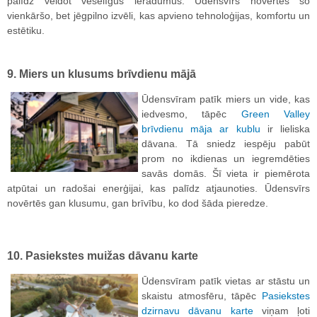
palīdz veidot veselīgus ieradumus. Ūdensvīrs novērtēs šo
vienkāršo, bet jēgpilno izvēli, kas apvieno tehnoloģijas, komfortu un
estētiku.
9. Miers un klusums brīvdienu mājā
Ūdensvīram patīk miers un vide, kas
iedvesmo, tāpēc
Green Valley
brīvdienu māja ar kublu
ir lieliska
dāvana. Tā sniedz iespēju pabūt
prom no ikdienas un iegremdēties
savās domās. Šī vieta ir piemērota
atpūtai un radošai enerģijai, kas palīdz atjaunoties. Ūdensvīrs
novērtēs gan klusumu, gan brīvību, ko dod šāda pieredze.
10. Pasiekstes muižas dāvanu karte
Ūdensvīram patīk vietas ar stāstu un
skaistu atmosfēru, tāpēc
Pasiekstes
dzirnavu dāvanu karte
viņam ļoti