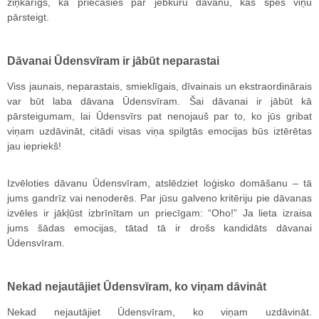
ziņkārīgs, ka priecāsies par jebkuru dāvanu, kas spēs viņu
pārsteigt.
Dāvanai Ūdensvīram ir jābūt neparastai
Viss jaunais, neparastais, smieklīgais, dīvainais un ekstraordinārais
var būt laba dāvana Ūdensvīram. Šai dāvanai ir jābūt kā
pārsteigumam, lai Ūdensvīrs pat nenojauš par to, ko jūs gribat
viņam uzdāvināt, citādi visas viņa spilgtās emocijas būs iztērētas
jau iepriekš!
Izvēloties dāvanu Ūdensvīram, atslēdziet loģisko domāšanu – tā
jums gandrīz vai nenoderēs. Par jūsu galveno kritēriju pie dāvanas
izvēles ir jākļūst izbrīnītam un priecīgam: “Oho!” Ja lieta izraisa
jums šādas emocijas, tātad tā ir drošs kandidāts dāvanai
Ūdensvīram.
Nekad nejautājiet Ūdensvīram, ko viņam dāvināt
Nekad nejautājiet Ūdensvīram, ko viņam uzdāvināt.