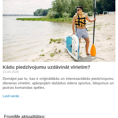
Kādu piedzīvojumu uzdāvināt vīrietim?
15.04.2026
Domājot par to, kas ir oriģinālākās un interesantākās piedzīvojumu
dāvanas vīrietim, apkopojām dažādus ūdens sportus, lidojumus un
jautras komandas spēles.
Lasīt vairāk…
FromMe aktualitātes: