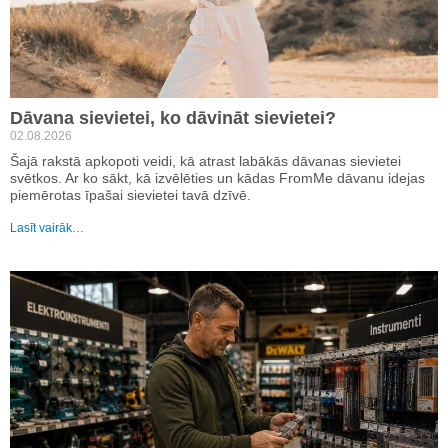
Dāvana sievietei, ko dāvināt sievietei?
02.08.2026
Šajā rakstā apkopoti veidi, kā atrast labākās dāvanas sievietei
svētkos. Ar ko sākt, kā izvēlēties un kādas FromMe dāvanu idejas
piemērotas īpašai sievietei tavā dzīvē.
Lasīt vairāk…