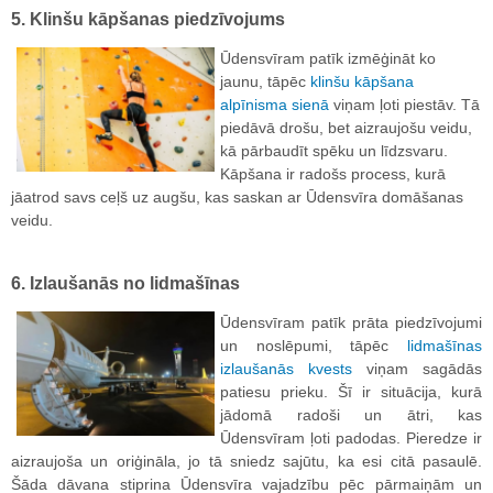
5. Klinšu kāpšanas piedzīvojums
Ūdensvīram patīk izmēģināt ko
jaunu, tāpēc
klinšu kāpšana
alpīnisma sienā
viņam ļoti piestāv. Tā
piedāvā drošu, bet aizraujošu veidu,
kā pārbaudīt spēku un līdzsvaru.
Kāpšana ir radošs process, kurā
jāatrod savs ceļš uz augšu, kas saskan ar Ūdensvīra domāšanas
veidu.
6. Izlaušanās no lidmašīnas
Ūdensvīram patīk prāta piedzīvojumi
un noslēpumi, tāpēc
lidmašīnas
izlaušanās kvests
viņam sagādās
patiesu prieku. Šī ir situācija, kurā
jādomā radoši un ātri, kas
Ūdensvīram ļoti padodas. Pieredze ir
aizraujoša un oriģināla, jo tā sniedz sajūtu, ka esi citā pasaulē.
Šāda dāvana stiprina Ūdensvīra vajadzību pēc pārmaiņām un