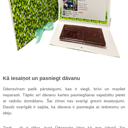
Kā iesaiņot un pasniegt dāvanu
Ūdensvīram patīk pārsteigumi, kas ir viegli, brīvi un mazliet
neparasti. Tāpēc arī dāvanu kartes pasniegšanai vajadzētu pieiet
ar radošu domāšanu. Šai zīmei nav svarīgi grezni iesaiņojumi.
Daudz svarīgāk ir sajūta, ka dāvana ir pasniegta ar iedvesmu un
ideju.
Ziedi – tā ir sfēra, kurā Ūdensvīrs jūtas kā zivs ūdenī! Jūs