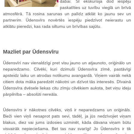
dabai. Šī ekskursija dod iespēju
paskatīties uz tuvību vieglā un brīvā
atmosfērā. Tā rosina sarunas un palīdz atklāt ko jaunu sev un
partnerim. Ūdensvīrs novērtēs iespēju piedzīvot neierastu un
atklātu pieredzi, kas rada siltumu un brīvības sajūtu.
Mazliet par Ūdensvīru
Ūdensvīri nav vienaldzīgi pret visu jauno un atjaunoto, oriģinālo un
neparedzamo. Cilvēki, kuri dzimuši Ūdensvīra zīmē, pastāvīgi
apsteidz laiku un atrodas notikumu avangardā. Viņiem vairāk nekā
citiem dota māka paredzēt nākotni un dzīvot tās interesēs. Dīvainā
Ūdensvīra dvēsele liekas citu zīmju cilvēkiem auksta, bet viņu ideju
pārpilnība – absolūti nereāla.
Ūdensvīrs ir nākotnes cilvēks, viņš ir neparedzams un oriģināls.
Bieži vien viņš nesaprot pats sevi, tādēļ, ja jūs nedzīvojiet viņam
blakus, diez vai jums izdosies uzminēt, kāda dāvana viņam būtu
visvairāk nepieciešama. Bet tas nav svarīgi! Jo Ūdensvīrs ir tik