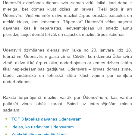
Ūdensvīri dzimšanas dienas svin ziemas vidū, laikā, kad daba ir
mierīga, bet domas kļūst dziļas un brīvas. Tieši tāds ir arī
Ūdensvīrs. Viņš vienmēr dzīvo mazliet ārpus ierastās pasaules un
meklē idejas, kas iedvesmo. Tāpec arī Ūdensvīri vēlas saņemt
dāvanas, kas ir neparastas, iedvesmojošas un sniedz jaunu
pieredzi, ļaujot domāt brīvāk un sajusties mazliet ārpus ikdienas.
Ūdensvīri dzimšanas dienas svin laikā no 20. janvāra līdz 18.
februārim. Ūdensvīrs ir gaisa zīme. Cilvēki, kuri dzimuši Ūdensvīra
zīmē, dzīvo it kā ārpus laika, nodarbojoties ar zemes dzīves lietām
tikai nepieciešamības gadījumā. Ūdensvīrs – brīvas domas zīme,
tāpēc zinātniskā un tehniskā sfēra kļūst viņiem par iemīļotu
nodarbošanos.
Raksta turpinājumā mazliet vairāk par Ūdensvīriem, kas varētu
palīdzēt viņus labāk izprast. Spied uz interesējošām raksta
sadaļām:
TOP 3 labākās dāvanas Ūdensvīram
Idejas, ko uzdāvināt Ūdensvīram
Konkrēti dāvanu piedāvājumi