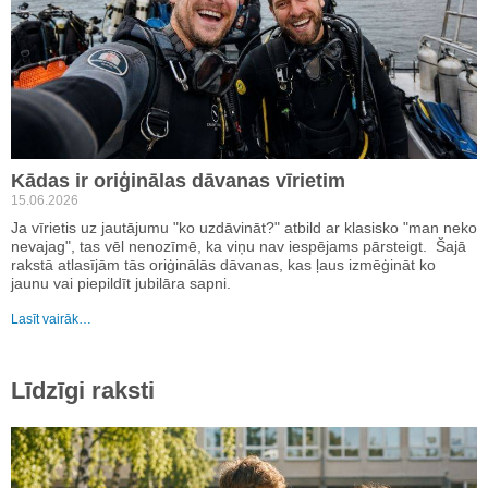
Kādas ir oriģinālas dāvanas vīrietim
15.06.2026
Ja vīrietis uz jautājumu "ko uzdāvināt?" atbild ar klasisko "man neko
nevajag", tas vēl nenozīmē, ka viņu nav iespējams pārsteigt. Šajā
rakstā atlasījām tās oriģinālās dāvanas, kas ļaus izmēģināt ko
jaunu vai piepildīt jubilāra sapni.
Lasīt vairāk…
Līdzīgi raksti