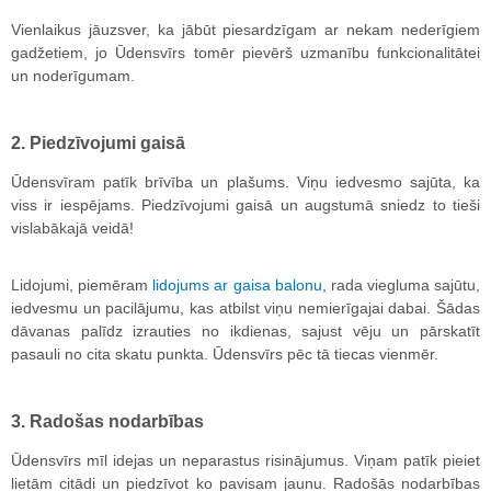
Vienlaikus jāuzsver, ka jābūt piesardzīgam ar nekam nederīgiem
gadžetiem, jo Ūdensvīrs tomēr pievērš uzmanību funkcionalitātei
un noderīgumam.
2. Piedzīvojumi gaisā
Ūdensvīram patīk brīvība un plašums. Viņu iedvesmo sajūta, ka
viss ir iespējams. Piedzīvojumi gaisā un augstumā sniedz to tieši
vislabākajā veidā!
Lidojumi, piemēram
lidojums ar gaisa balonu
, rada viegluma sajūtu,
iedvesmu un pacilājumu, kas atbilst viņu nemierīgajai dabai. Šādas
dāvanas palīdz izrauties no ikdienas, sajust vēju un pārskatīt
pasauli no cita skatu punkta. Ūdensvīrs pēc tā tiecas vienmēr.
3. Radošas nodarbības
Ūdensvīrs mīl idejas un neparastus risinājumus. Viņam patīk pieiet
lietām citādi un piedzīvot ko pavisam jaunu. Radošās nodarbības