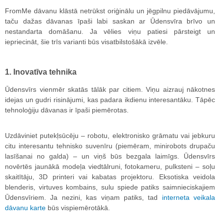
FromMe dāvanu klāstā netrūkst oriģinālu un jēgpilnu piedāvājumu,
taču dažas dāvanas īpaši labi saskan ar Ūdensvīra brīvo un
nestandarta domāšanu. Ja vēlies viņu patiesi pārsteigt un
iepriecināt, šie trīs varianti būs visatbilstošākā izvēle.
1. Inovatīva tehnika
Ūdensvīrs vienmēr skatās tālāk par citiem. Viņu aizrauj nākotnes
idejas un gudri risinājumi, kas padara ikdienu interesantāku. Tāpēc
tehnoloģiju dāvanas ir īpaši piemērotas.
Uzdāviniet putekļsūcēju – robotu, elektronisko grāmatu vai jebkuru
citu interesantu tehnisko suvenīru (piemēram, minirobots drupaču
lasīšanai no galda) – un viņš būs bezgala laimīgs. Ūdensvīrs
novērtēs jaunākā modeļa viedtālruni, fotokameru, pulksteni – soļu
skaitītāju, 3D printeri vai kabatas projektoru. Eksotiska veidola
blenderis, virtuves kombains, sulu spiede patiks saimnieciskajiem
Ūdensvīriem. Ja nezini, kas viņam patiks, tad
interneta veikala
dāvanu karte
būs vispiemērotākā.