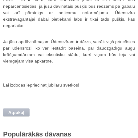
nepārcentīsieties, ja jūsu dāvinātais pušķis būs redzams pa gabalu
vai arī pārsteigs ar neticamu noformējumu. Ūdensvīra
ekstravagantajai dabai pietiekami labs ir tikai tāds pušķis, kas
negarlaiko.
Ja jūsu apdāvināmajam Ūdensvīram ir dārzs, vairāk viņš priecāsies
par ūdensrozi, ko var iestādīt baseinā, par daudzgadīgu augu
krāšņumdārzam vai eksotisku stādu, kurš viņam būs teju vai
vienīgajam visā apkārtnē.
Lai izdodas iepriecināt jubilāru svētkos!
Atpakaļ
Populārākās dāvanas