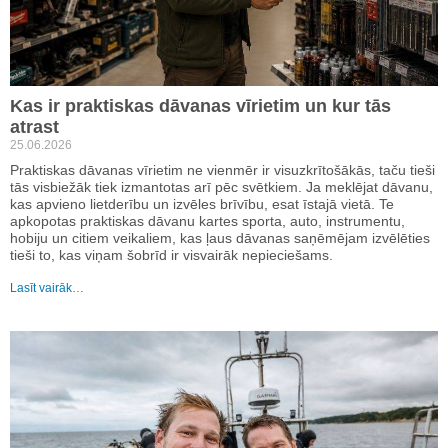
Kas ir praktiskas dāvanas vīrietim un kur tās
atrast
25.06.2026
Praktiskas dāvanas vīrietim ne vienmēr ir visuzkrītošākās, taču tieši
tās visbiežāk tiek izmantotas arī pēc svētkiem. Ja meklējat dāvanu,
kas apvieno lietderību un izvēles brīvību, esat īstajā vietā. Te
apkopotas praktiskas dāvanu kartes sporta, auto, instrumentu,
hobiju un citiem veikaliem, kas ļaus dāvanas saņēmējam izvēlēties
tieši to, kas viņam šobrīd ir visvairāk nepieciešams.
Lasīt vairāk…