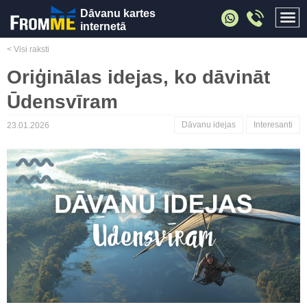
Dāvanu kartes
internetā
< Visi raksti
Oriģinālas idejas, ko dāvināt
Ūdensvīram
Dāvanu idejas
Interesanti
23.01.2026