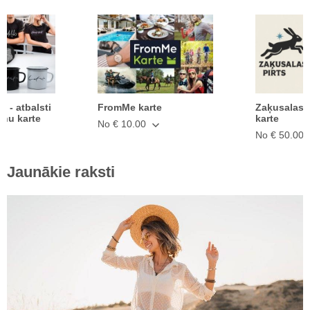
ā - atbalsti
FromMe karte
Zaķusalas 
anu karte
karte
No € 10.00
No € 50.00
Jaunākie raksti