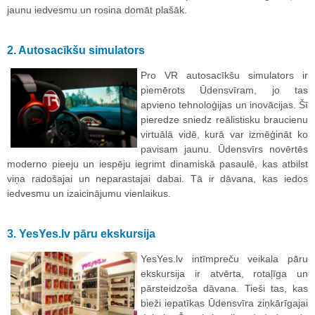
jaunu iedvesmu un rosina domāt plašāk.
2. Autosacīkšu simulators
Pro VR autosacīkšu simulators ir
piemērots Ūdensvīram, jo tas
apvieno tehnoloģijas un inovācijas. Šī
pieredze sniedz reālistisku braucienu
virtuālā vidē, kurā var izmēģināt ko
pavisam jaunu. Ūdensvīrs novērtēs
moderno pieeju un iespēju iegrimt dinamiskā pasaulē, kas atbilst
viņa radošajai un neparastajai dabai. Tā ir dāvana, kas iedos
iedvesmu un izaicinājumu vienlaikus.
3. YesYes.lv pāru ekskursija
YesYes.lv intīmpreču veikala pāru
ekskursija ir atvērta, rotaļīga un
pārsteidzoša dāvana. Tieši tas, kas
bieži iepatīkas Ūdensvīra ziņkārīgajai