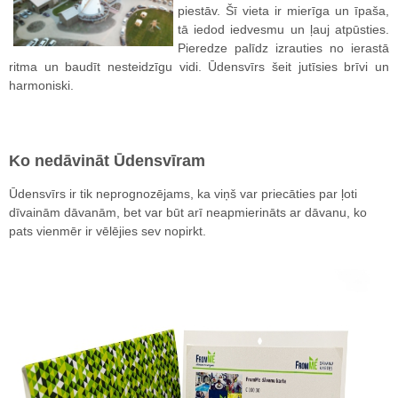
piestāv. Šī vieta ir mierīga un īpaša,
tā iedod iedvesmu un ļauj atpūsties.
Pieredze palīdz izrauties no ierastā
ritma un baudīt nesteidzīgu vidi. Ūdensvīrs šeit jutīsies brīvi un
harmoniski.
Ko nedāvināt Ūdensvīram
Ūdensvīrs ir tik neprognozējams, ka viņš var priecāties par ļoti
dīvainām dāvanām, bet var būt arī neapmierināts ar dāvanu, ko
pats vienmēr ir vēlējies sev nopirkt.