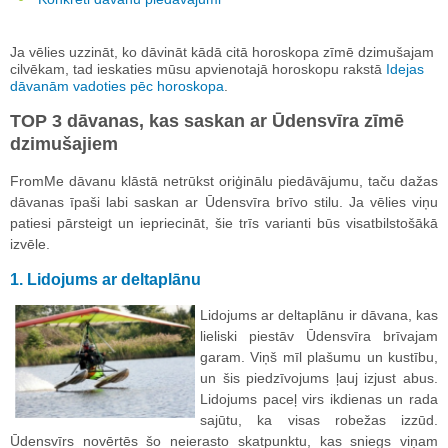
Ja vēlies uzzināt, ko dāvināt kādā citā horoskopa zīmē dzimušajam
cilvēkam, tad ieskaties mūsu apvienotajā horoskopu rakstā
Idejas
dāvanām vadoties pēc horoskopa
.
TOP 3 dāvanas, kas saskan ar Ūdensvīra zīmē
dzimušajiem
FromMe dāvanu klāstā netrūkst oriģinālu piedāvājumu, taču dažas
dāvanas īpaši labi saskan ar Ūdensvīra brīvo stilu. Ja vēlies viņu
patiesi pārsteigt un iepriecināt, šie trīs varianti būs visatbilstošākā
izvēle.
1. Lidojums ar deltaplānu
Lidojums ar deltaplānu ir dāvana, kas
lieliski piestāv Ūdensvīra brīvajam
garam. Viņš mīl plašumu un kustību,
un šis piedzīvojums ļauj izjust abus.
Lidojums paceļ virs ikdienas un rada
sajūtu, ka visas robežas izzūd.
Ūdensvīrs novērtēs šo neierasto skatpunktu, kas sniegs viņam