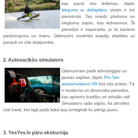
kas paceļ virs ikdienas, tāpēc
lidojums ar deltaplānu
viņam ir ļoti
piemērots. Tas sniedz plašuma un
viegluma sajūtu, kas iedvesmos. Šī
pieredze ir neparasta, jo tā savieno
piedzīvojumu un mieru. Ūdensvīrs novērtēs iespēju skatīties uz
pasauli no cita skatpunkta.
2. Autosacīkšu simulators
Ūdensvīram patīk tehnoloģijas un
jaunas sajūtas, tāpēc
Pro Sim
autosimulators VR
būs īsts prieks. Tā
ir moderna un dinamiska pieredze,
kas apvieno kustību un virtuālo vidi.
Simulators rada sajūtu, ka atrodies
īstā trasē, bet tajā pašā laikā ļauj izmēģināt ko pilnīgi jaunu.
3. YesYes.lv pāru ekskursija