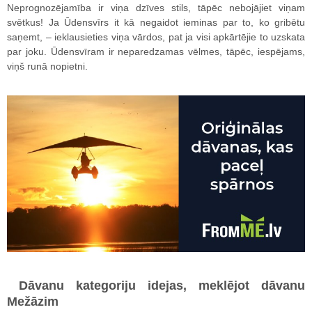
Neprognozējamība ir viņa dzīves stils, tāpēc nebojājiet viņam
svētkus! Ja Ūdensvīrs it kā negaidot ieminas par to, ko gribētu
saņemt, – ieklausieties viņa vārdos, pat ja visi apkārtējie to uzskata
par joku. Ūdensvīram ir neparedzamas vēlmes, tāpēc, iespējams,
viņš runā nopietni.
Dāvanu kategoriju idejas, meklējot dāvanu
Mežāzim