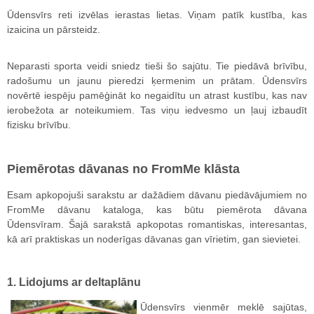
Ūdensvīrs reti izvēlas ierastas lietas. Viņam patīk kustība, kas
izaicina un pārsteidz.
Neparasti sporta veidi sniedz tieši šo sajūtu. Tie piedāvā brīvību,
radošumu un jaunu pieredzi ķermenim un prātam. Ūdensvīrs
novērtē iespēju pamēģināt ko negaidītu un atrast kustību, kas nav
ierobežota ar noteikumiem. Tas viņu iedvesmo un ļauj izbaudīt
fizisku brīvību.
Piemērotas dāvanas no FromMe klāsta
Esam apkopojuši sarakstu ar dažādiem dāvanu piedāvājumiem no
FromMe dāvanu kataloga, kas būtu piemērota dāvana
Ūdensvīram. Šajā sarakstā apkopotas romantiskas, interesantas,
kā arī praktiskas un noderīgas dāvanas gan vīrietim, gan sievietei.
1. Lidojums ar deltaplānu
Ūdensvīrs vienmēr meklē sajūtas,