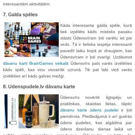
interesantām aktivitātēm.
7. Galda spēles
Kāda interesanta galda spēle, kurā
tiek izpēlēts kāds mistisks pasaku
stāsts Ūdensvīram ļoti varētu iet pie
sirds. Tā ir lieliska iespēja interesanti
pavadīt laiku kopā ar draugiem, kas
Ūdensvīram ir ļoti svarīgi. Uzdāvinot
dāvanu karti BrainGames veikalā
Ūdensvīrs pats varēs izvēlēties
kādu spēli, kas viņu visvairāk uzrunā. Tik pat labi viņš varēs
izvēlēties arī kādu galvas mežģi.
8. Udenspudele.lv dāvanu karte
Ūdensvīrs novērtē ilgtspēju un
praktiskas, skaistas lietas, tāpēc
dāvanu karte ūdens pudelei
ir ļoti
piemērota. Piedāvājumā ir arī gudrās
ūdens pudeles, kas atgādina par
ūdens dzeršanu dienas laikā un