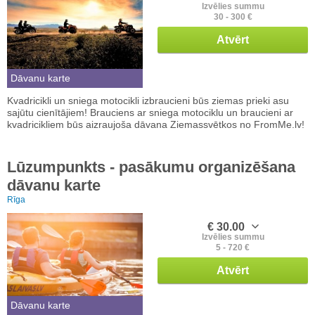
Izvēlies summu
30 - 300 €
Atvērt
Dāvanu karte
Kvadricikli un sniega motocikli izbraucieni būs ziemas prieki asu
sajūtu cienītājiem! Brauciens ar sniega motociklu un braucieni ar
kvadricikliem būs aizraujoša dāvana Ziemassvētkos no FromMe.lv!
Lūzumpunkts - pasākumu organizēšana
dāvanu karte
Rīga
€ 30.00
Izvēlies summu
5 - 720 €
Atvērt
Dāvanu karte