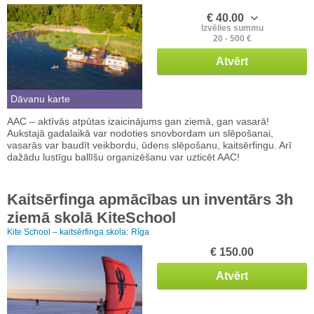
€ 40.00
Izvēlies summu
20 - 500 €
Atvērt
Dāvanu karte
AAC – aktīvās atpūtas izaicinājums gan ziemā, gan vasarā!
Aukstajā gadalaikā var nodoties snovbordam un slēpošanai,
vasarās var baudīt veikbordu, ūdens slēpošanu, kaitsērfingu. Arī
dažādu lustīgu ballīšu organizēšanu var uzticēt AAC!
Kaitsērfinga apmācības un inventārs 3h
ziemā skolā KiteSchool
Kite School – kaitsērfinga skola:
Rīga
€ 150.00
Atvērt