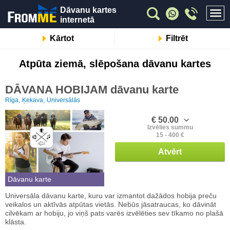
Dāvanu kartes
internetā
Kārtot
Filtrēt
Atpūta ziemā, slēpošana dāvanu kartes
DĀVANA HOBIJAM dāvanu karte
Rīga,
Ķekava,
Universālās
€ 50.00
Izvēlies summu
15 - 400 €
Atvērt
Dāvanu karte
Universāla dāvanu karte, kuru var izmantot dažādos hobija preču
veikalos un aktīvās atpūtas vietās. Nebūs jāsatraucas, ko dāvināt
cilvēkam ar hobiju, jo viņš pats varēs izvēlēties sev tīkamo no plašā
klāsta.