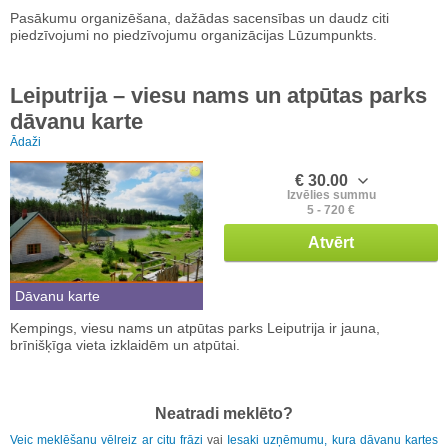
Pasākumu organizēšana, dažādas sacensības un daudz citi
piedzīvojumi no piedzīvojumu organizācijas Lūzumpunkts.
Leiputrija – viesu nams un atpūtas parks
dāvanu karte
Ādaži
€ 30.00
Izvēlies summu
5 - 720 €
Atvērt
Dāvanu karte
Kempings, viesu nams un atpūtas parks Leiputrija ir jauna,
brīnišķīga vieta izklaidēm un atpūtai.
Neatradi meklēto?
Veic meklēšanu vēlreiz ar citu frāzi
vai
Iesaki uzņēmumu, kura dāvanu kartes