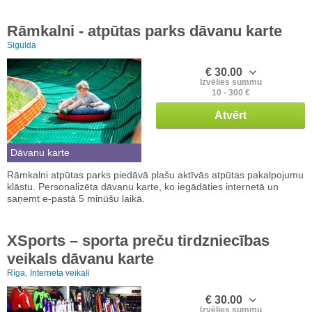
Rāmkalni - atpūtas parks dāvanu karte
Sigulda
€ 30.00
Izvēlies summu
10 - 300 €
Atvērt
Dāvanu karte
Rāmkalni atpūtas parks piedāvā plašu aktīvās atpūtas pakalpojumu
klāstu. Personalizēta dāvanu karte, ko iegādāties internetā un
saņemt e-pastā 5 minūšu laikā.
XSports – sporta preču tirdzniecības
veikals dāvanu karte
Rīga,
Interneta veikali
€ 30.00
Izvēlies summu