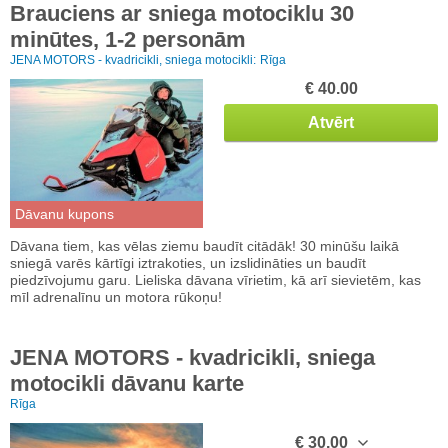
Brauciens ar sniega motociklu 30
minūtes, 1-2 personām
JENA MOTORS - kvadricikli, sniega motocikli:
Rīga
€ 40.00
Atvērt
Dāvanu kupons
Dāvana tiem, kas vēlas ziemu baudīt citādāk! 30 minūšu laikā
sniegā varēs kārtīgi iztrakoties, un izslidināties un baudīt
piedzīvojumu garu. Lieliska dāvana vīrietim, kā arī sievietēm, kas
mīl adrenalīnu un motora rūkoņu!
JENA MOTORS - kvadricikli, sniega
motocikli dāvanu karte
Rīga
€ 30.00