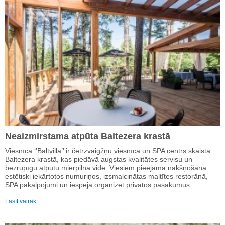
Neaizmirstama atpūta Baltezera krastā
Viesnīca ‘’Baltvilla’’ ir četrzvaigžņu viesnīca un SPA centrs skaistā
Baltezera krastā, kas piedāvā augstas kvalitātes servisu un
bezrūpīgu atpūtu mierpilnā vidē. Viesiem pieejama nakšņošana
estētiski iekārtotos numuriņos, izsmalcinātas maltītes restorānā,
SPA pakalpojumi un iespēja organizēt privātos pasākumus.
Lasīt vairāk…