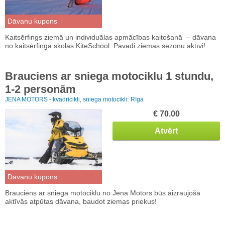
Dāvanu kupons
Kaitsērfings ziemā un individuālas apmācības kaitošanā – dāvana
no kaitsērfinga skolas KiteSchool. Pavadi ziemas sezonu aktīvi!
Brauciens ar sniega motociklu 1 stundu,
1-2 personām
JENA MOTORS - kvadricikli, sniega motocikli:
Rīga
€ 70.00
Atvērt
Dāvanu kupons
Brauciens ar sniega motociklu no Jena Motors būs aizraujoša
aktīvās atpūtas dāvana, baudot ziemas priekus!