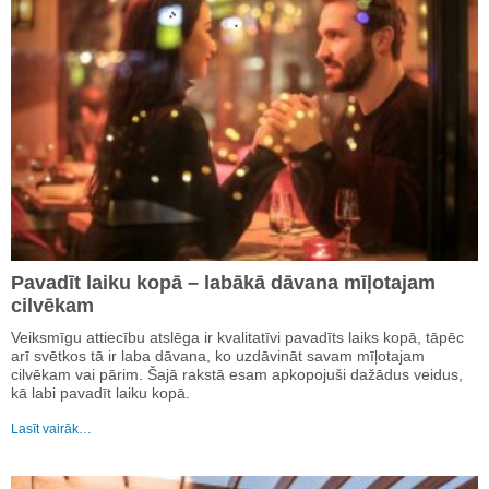
Pavadīt laiku kopā – labākā dāvana mīļotajam
cilvēkam
Veiksmīgu attiecību atslēga ir kvalitatīvi pavadīts laiks kopā, tāpēc
arī svētkos tā ir laba dāvana, ko uzdāvināt savam mīļotajam
cilvēkam vai pārim. Šajā rakstā esam apkopojuši dažādus veidus,
kā labi pavadīt laiku kopā.
Lasīt vairāk…