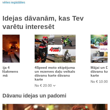
vēlies iegādāties
Idejas dāvanām, kas Tev
varētu interesēt
cija 4
4Speed moto ekipējuma
Mājai un Dā
milšakmens
un rezerves daļu veikals
dāvanu kar
aismā
dāvanu karte dāvanu
karte
karte
No € 10.00
No € 20.00
Dāvanu idejas un padomi