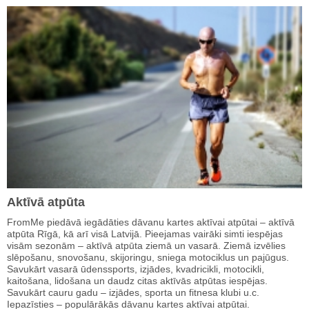
Aktīvā atpūta
FromMe piedāvā iegādāties dāvanu kartes aktīvai atpūtai – aktīvā
atpūta Rīgā, kā arī visā Latvijā. Pieejamas vairāki simti iespējas
visām sezonām – aktīvā atpūta ziemā un vasarā. Ziemā izvēlies
slēpošanu, snovošanu, skijoringu, sniega motociklus un pajūgus.
Savukārt vasarā ūdenssports, izjādes, kvadricikli, motocikli,
kaitošana, lidošana un daudz citas aktīvās atpūtas iespējas.
Savukārt cauru gadu – izjādes, sporta un fitnesa klubi u.c.
Iepazīsties – populārākās dāvanu kartes aktīvai atpūtai.