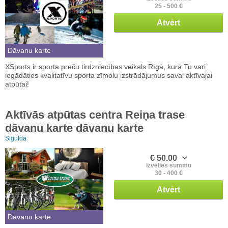
25 - 500 €
Atvērt
Dāvanu karte
XSports ir sporta preču tirdzniecības veikals Rīgā, kurā Tu vari
iegādāties kvalitatīvu sporta zīmolu izstrādājumus savai aktīvajai
atpūtai!
Aktīvās atpūtas centra Reiņa trase
dāvanu karte dāvanu karte
Sigulda
€ 50.00
Izvēlies summu
30 - 400 €
Atvērt
Dāvanu karte