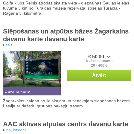
Golfa klubs Reinis atrodas skaistā vietā - gleznainās Gaujas ielejas
tuvumā 3 km no Turaidas muzeja rezervāta, šosejas Turaida -
Ragana 3. kilometrā.
Slēpošanas un atpūtas bāzes Žagarkalns
dāvanu karte dāvanu karte
Cēsis
€ 50.00
Izvēlies summu
20 - 400 €
Atvērt
Dāvanu karte
Žagarkalns ir viena no lielākajām un senākajām slēpošanas bāzēm
Latvijā ar dažādu grūtības pakāpju trasēm.
AAC aktīvās atpūtas centrs dāvanu karte
Rīga,
Baldone