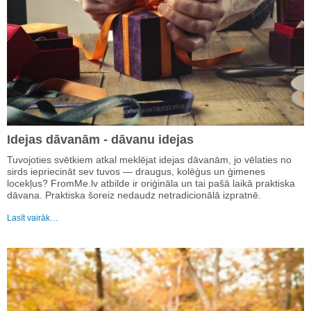
Idejas dāvanām - dāvanu idejas
Tuvojoties svētkiem atkal meklējat idejas dāvanām, jo vēlaties no
sirds iepriecināt sev tuvos — draugus, kolēģus un ģimenes
locekļus? FromMe.lv atbilde ir oriģināla un tai pašā laikā praktiska
dāvana. Praktiska šoreiz nedaudz netradicionālā izpratnē.
Lasīt vairāk…