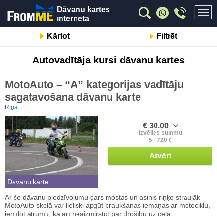
Dāvanu kartes
internetā
Kārtot
Filtrēt
Autovadītāja kursi dāvanu kartes
MotoAuto – “A” kategorijas vadītāju
sagatavošana dāvanu karte
Rīga
€ 30.00
Izvēlies summu
5 - 720 €
Atvērt
Dāvanu karte
Ar šo dāvanu piedzīvojumu gars mostas un asinis riņķo straujāk!
MotoAuto skolā var lieliski apgūt braukšanas iemaņas ar motociklu,
iemīlot ātrumu, kā arī neaizmirstot par drošību uz ceļa.