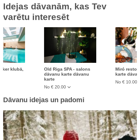
Idejas dāvanām, kas Tev
varētu interesēt
oker klubā,
Old Riga SPA - salons
Miró resto
dāvanu karte dāvanu
karte dāvan
karte
No € 10.00
No € 20.00
Dāvanu idejas un padomi