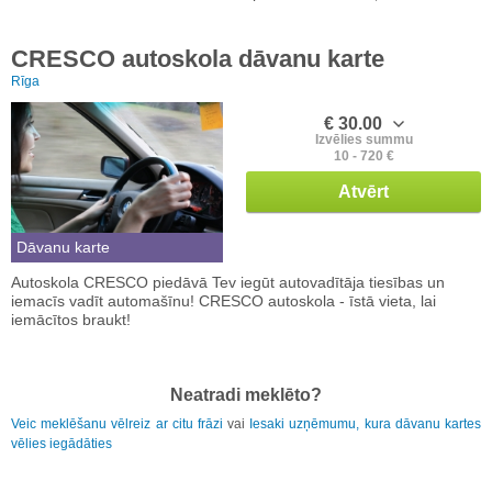
CRESCO autoskola dāvanu karte
Rīga
€ 30.00
Izvēlies summu
10 - 720 €
Atvērt
Dāvanu karte
Autoskola CRESCO piedāvā Tev iegūt autovadītāja tiesības un
iemacīs vadīt automašīnu! CRESCO autoskola - īstā vieta, lai
iemācītos braukt!
Neatradi meklēto?
Veic meklēšanu vēlreiz ar citu frāzi
vai
Iesaki uzņēmumu, kura dāvanu kartes
vēlies iegādāties