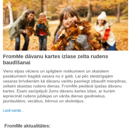
FromMe dāvanu kartes izlase zelta rudens
baudīšanai
Viens elpas vilciens un spilgtiem notikumiem un skaistiem
pasākumiem bagātā vasara nu ir galā. Lai pēc steidzīgajām
vasaras brīvdienām kā dāvanu varētu pasniegt izbaudīt mierpilnas,
zeltaini skaistas rudens dienas, FromMe piedāvā īpašas dāvanu
kartes. Esam sarūpējuši Jums dāvanu kartes izlasi, ar kurām
iepriecināt rudens jubilejas un vārda dienas gaviļniekus,
jaunlaulātos, vecākus, bērnus un skolotājus.
Lasīt vairāk…
FromMe aktualitātes: