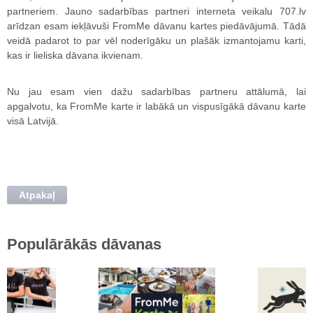
partneriem. Jauno sadarbības partneri interneta veikalu 707.lv
arīdzan esam iekļāvuši FromMe dāvanu kartes piedāvājumā. Tādā
veidā padarot to par vēl noderīgāku un plašāk izmantojamu karti,
kas ir lieliska dāvana ikvienam.
Nu jau esam vien dažu sadarbības partneru attālumā, lai
apgalvotu, ka FromMe karte ir labākā un vispusīgākā dāvanu karte
visā Latvijā.
Atpakaļ
Populārākās dāvanas