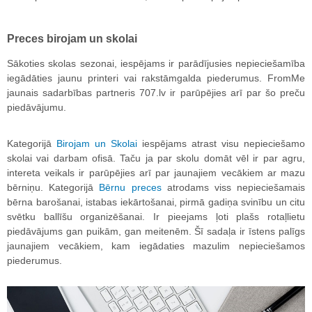
Preces birojam un skolai
Sākoties skolas sezonai, iespējams ir parādījusies nepieciešamība
iegādāties jaunu printeri vai rakstāmgalda piederumus. FromMe
jaunais sadarbības partneris 707.lv ir parūpējies arī par šo preču
piedāvājumu.
Kategorijā
Birojam un Skolai
iespējams atrast visu nepieciešamo
skolai vai darbam ofisā. Taču ja par skolu domāt vēl ir par agru,
intereta veikals ir parūpējies arī par jaunajiem vecākiem ar mazu
bērniņu. Kategorijā
Bērnu preces
atrodams viss nepieciešamais
bērna barošanai, istabas iekārtošanai, pirmā gadiņa svinību un citu
svētku ballīšu organizēšanai. Ir pieejams ļoti plašs rotaļlietu
piedāvājums gan puikām, gan meitenēm. Šī sadaļa ir īstens palīgs
jaunajiem vecākiem, kam iegādaties mazulim nepieciešamos
piederumus.