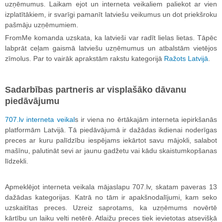
uzņēmumus. Laikam ejot un interneta veikaliem paliekot ar vien
izplatītākiem, ir svarīgi pamanīt latviešu veikumus un dot priekšroku
pašmāju uzņēmumiem.
FromMe komanda uzskata, ka latvieši var radīt lielas lietas. Tāpēc
labprāt ceļam gaismā latviešu uzņēmumus un atbalstām vietējos
zīmolus. Par to vairāk aprakstām rakstu kategorijā
Ražots Latvijā
.
Sadarbības partneris ar visplašāko dāvanu
piedāvājumu
707.lv interneta veikal
s ir viena no ērtākajām interneta iepirkšanās
platformām Latvijā. Tā piedāvājumā ir dažādas ikdienai noderīgas
preces ar kuru palīdzību iespējams iekārtot savu mājokli, salabot
mašīnu, palutināt sevi ar jaunu gadžetu vai kādu skaistumkopšanas
līdzekli.
Apmeklējot interneta veikala mājaslapu 707.lv, skatam paveras 13
dažādas kategorijas. Katrā no tām ir apakšnodalījumi, kam seko
uzskaitītas preces. Uzreiz saprotams, ka uzņēmums novērtē
kārtību un laiku velti netērē. Atlaižu preces tiek ievietotas atsevišķā