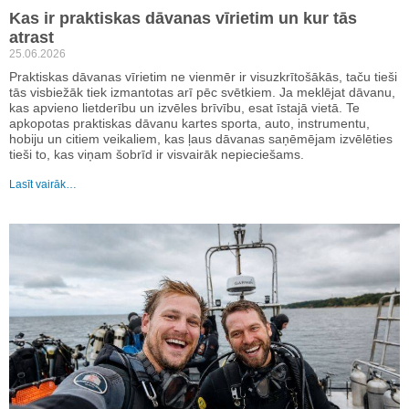
Kas ir praktiskas dāvanas vīrietim un kur tās
atrast
25.06.2026
Praktiskas dāvanas vīrietim ne vienmēr ir visuzkrītošākās, taču tieši
tās visbiežāk tiek izmantotas arī pēc svētkiem. Ja meklējat dāvanu,
kas apvieno lietderību un izvēles brīvību, esat īstajā vietā. Te
apkopotas praktiskas dāvanu kartes sporta, auto, instrumentu,
hobiju un citiem veikaliem, kas ļaus dāvanas saņēmējam izvēlēties
tieši to, kas viņam šobrīd ir visvairāk nepieciešams.
Lasīt vairāk…