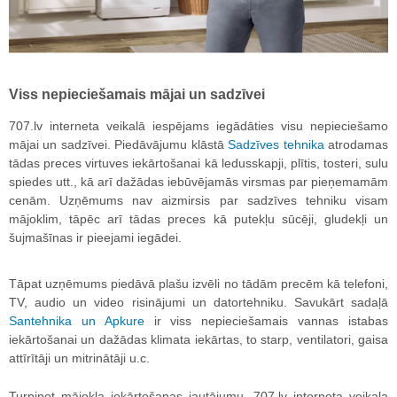
Viss nepieciešamais mājai un sadzīvei
707.lv interneta veikalā iespējams iegādāties visu nepieciešamo
mājai un sadzīvei. Piedāvājumu klāstā
Sadzīves tehnika
atrodamas
tādas preces virtuves iekārtošanai kā ledusskapji, plītis, tosteri, sulu
spiedes utt., kā arī dažādas iebūvējamās virsmas par pieņemamām
cenām. Uzņēmums nav aizmirsis par sadzīves tehniku visam
mājoklim, tāpēc arī tādas preces kā putekļu sūcēji, gludekļi un
šujmašīnas ir pieejami iegādei.
Tāpat uzņēmums piedāvā plašu izvēli no tādām precēm kā telefoni,
TV, audio un video risinājumi un datortehniku. Savukārt sadaļā
Santehnika un Apkure
ir viss nepieciešamais vannas istabas
iekārtošanai un dažādas klimata iekārtas, to starp, ventilatori, gaisa
attīrītāji un mitrinātāji u.c.
Turpinot mājokļa iekārtošanas jautājumu, 707.lv interneta veikala