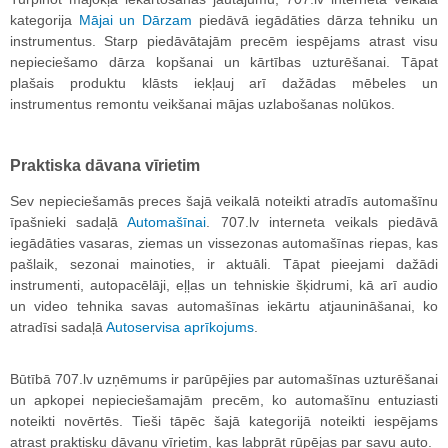
kategorija
Mājai un Dārzam
piedāvā iegādāties dārza tehniku un
instrumentus. Starp piedāvātajām precēm iespējams atrast visu
nepieciešamo dārza kopšanai un kārtības uzturēšanai. Tāpat
plašais produktu klāsts iekļauj arī dažādas mēbeles un
instrumentus remontu veikšanai mājas uzlabošanas nolūkos.
Praktiska dāvana vīrietim
Sev nepieciešamās preces šajā veikalā noteikti atradīs automašīnu
īpašnieki sadaļā
Automašīnai
. 707.lv interneta veikals piedāvā
iegādāties vasaras, ziemas un vissezonas automašīnas riepas, kas
pašlaik, sezonai mainoties, ir aktuāli. Tāpat pieejami dažādi
instrumenti, autopacēlāji, eļļas un tehniskie šķidrumi, kā arī audio
un video tehnika savas automašīnas iekārtu atjaunināšanai, ko
atradīsi sadaļā
Autoservisa aprīkojums
.
Būtībā 707.lv uzņēmums ir parūpējies par automašīnas uzturēšanai
un apkopei nepieciešamajām precēm, ko automašīnu entuziasti
noteikti novērtēs. Tieši tāpēc šajā kategorijā noteikti iespējams
atrast praktisku dāvanu vīrietim, kas labprāt rūpējas par savu auto.