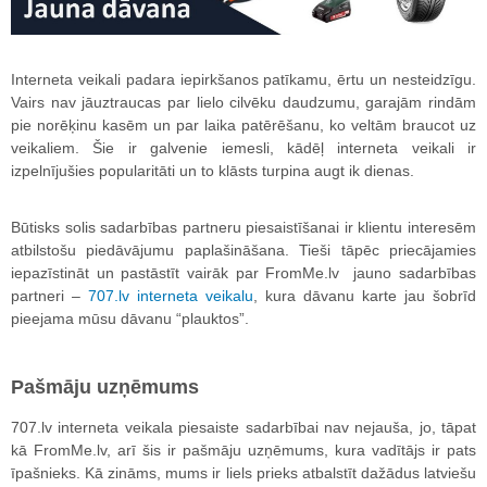
Interneta veikali padara iepirkšanos patīkamu, ērtu un nesteidzīgu.
Vairs nav jāuztraucas par lielo cilvēku daudzumu, garajām rindām
pie norēķinu kasēm un par laika patērēšanu, ko veltām braucot uz
veikaliem. Šie ir galvenie iemesli, kādēļ interneta veikali ir
izpelnījušies popularitāti un to klāsts turpina augt ik dienas.
Būtisks solis sadarbības partneru piesaistīšanai ir klientu interesēm
atbilstošu piedāvājumu paplašināšana. Tieši tāpēc priecājamies
iepazīstināt un pastāstīt vairāk par FromMe.lv jauno sadarbības
partneri –
707.lv interneta veikalu
, kura dāvanu karte jau šobrīd
pieejama mūsu dāvanu “plauktos”.
Pašmāju uzņēmums
707.lv interneta veikala piesaiste sadarbībai nav nejauša, jo, tāpat
kā FromMe.lv, arī šis ir pašmāju uzņēmums, kura vadītājs ir pats
īpašnieks. Kā zināms, mums ir liels prieks atbalstīt dažādus latviešu