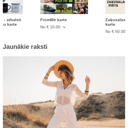
ā - atbalsti
FromMe karte
Zaķusalas 
anu karte
karte
No € 10.00
No € 50.00
Jaunākie raksti