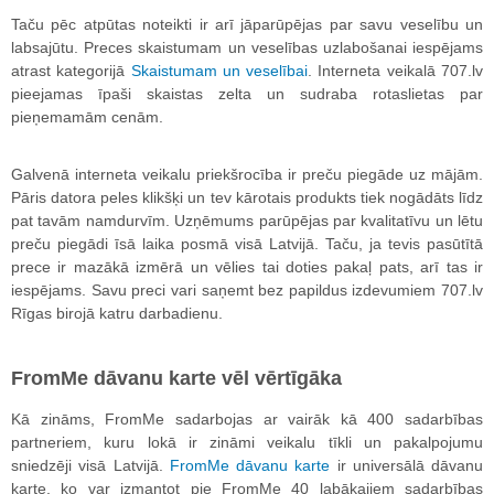
Taču pēc atpūtas noteikti ir arī jāparūpējas par savu veselību un
labsajūtu. Preces skaistumam un veselības uzlabošanai iespējams
atrast kategorijā
Skaistumam un veselībai
. Interneta veikalā 707.lv
pieejamas īpaši skaistas zelta un sudraba rotaslietas par
pieņemamām cenām.
Galvenā interneta veikalu priekšrocība ir preču piegāde uz mājām.
Pāris datora peles klikšķi un tev kārotais produkts tiek nogādāts līdz
pat tavām namdurvīm. Uzņēmums parūpējas par kvalitatīvu un lētu
preču piegādi īsā laika posmā visā Latvijā. Taču, ja tevis pasūtītā
prece ir mazākā izmērā un vēlies tai doties pakaļ pats, arī tas ir
iespējams. Savu preci vari saņemt bez papildus izdevumiem 707.lv
Rīgas birojā katru darbadienu.
FromMe dāvanu karte vēl vērtīgāka
Kā zināms, FromMe sadarbojas ar vairāk kā 400 sadarbības
partneriem, kuru lokā ir zināmi veikalu tīkli un pakalpojumu
sniedzēji visā Latvijā.
FromMe dāvanu karte
ir universālā dāvanu
karte, ko var izmantot pie FromMe 40 labākajiem sadarbības