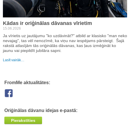
Kādas ir oriģinālas dāvanas vīrietim
15.06.2026
Ja vīrietis uz jautājumu "ko uzdāvināt?" atbild ar klasisko "man neko
nevajag", tas vēl nenozīmē, ka viņu nav iespējams pārsteigt. Šajā
rakstā atlasījām tās oriģinālās dāvanas, kas ļaus izmēģināt ko
jaunu vai piepildīt jubilāra sapni.
Lasīt vairāk…
FromMe aktualitātes:
Oriģinālas dāvanu idejas e-pastā:
Pierakstīties