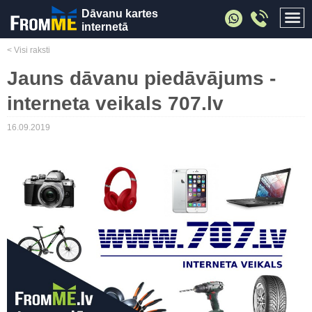
Dāvanu kartes
internetā
< Visi raksti
Jauns dāvanu piedāvājums -
interneta veikals 707.lv
16.09.2019