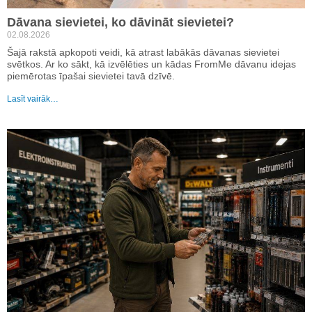
Dāvana sievietei, ko dāvināt sievietei?
02.08.2026
Šajā rakstā apkopoti veidi, kā atrast labākās dāvanas sievietei
svētkos. Ar ko sākt, kā izvēlēties un kādas FromMe dāvanu idejas
piemērotas īpašai sievietei tavā dzīvē.
Lasīt vairāk…