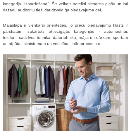
kategorijā ‘’Izpārdošana’’. Šis veikals noteikti piesaista plašu un ļoti
dažādu auditoriju tieši daudzveidīģā piedāvājuma dēļ.
Mājaslapā ir vienkārši orientēties, jo preču piedāvājumu klāsts ir
pārskatāmi sakārtots attiecīgajās kategorijās - automašīnai,
telefoni, sadzīves tehnika, datortehnika, mājai un dārzam, sportam
un atpūtai, skaistumam un veselībai, intīmpreces u.c.