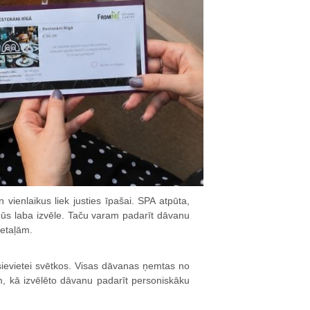
 vienlaikus liek justies īpašai. SPA atpūta,
ūs laba izvēle. Taču varam padarīt dāvanu
etaļām.
sievietei svētkos. Visas dāvanas ņemtas no
em, kā izvēlēto dāvanu padarīt personiskāku