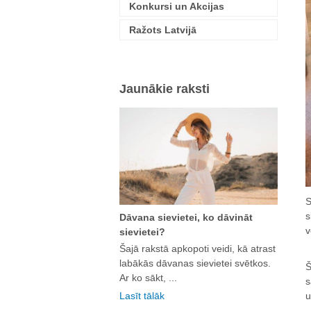
Konkursi un Akcijas
Ražots Latvijā
Jaunākie raksti
S
s
Dāvana sievietei, ko dāvināt
v
sievietei?
Šajā rakstā apkopoti veidi, kā atrast
labākās dāvanas sievietei svētkos.
Š
Ar ko sākt, ...
s
u
Lasīt tālāk