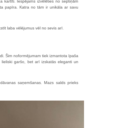
a kartīti. Iespējams izvēlēties no septiņām
a papīra. Katra no tām ir unikāla ar savu
kstīt laba vēlējumus vēl no sevis arī.
olādi. Šim noformējumam tiek izmantota īpaša
ieliski garšo, bet arī izskatās eleganti un
ēc dāvanas saņemšanas. Mazs salds prieks