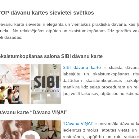
TOP dāvanu kartes sievietei svētkos
āvanu karte sievietei ir eleganta un vienlaikus praktiska dāvana, kas ļau
rieku. No relaksējošas atpūtas un skaistumkopšanas līdz gardām vaka
oti dažādas.
Skaistumkopšanas salona SIBI dāvanu karte
SIBI dāvanu karte
ir skaista dāvana
labsajūtu un skaistumkopšanas rit
dažādiem skaistumkopšanas pakal
manikīra līdz sejas procedūrām un re
ļauj veltīt laiku sev, atpūsties no ikdien
Dāvanu karte “Dāvana VIŅAI”
“
Dāvana VIŅAI
” ir universāla dāvanu k
iecienītus zīmolus, atpūtas vietas un
restorānos, apģērbu un rotu veikalos