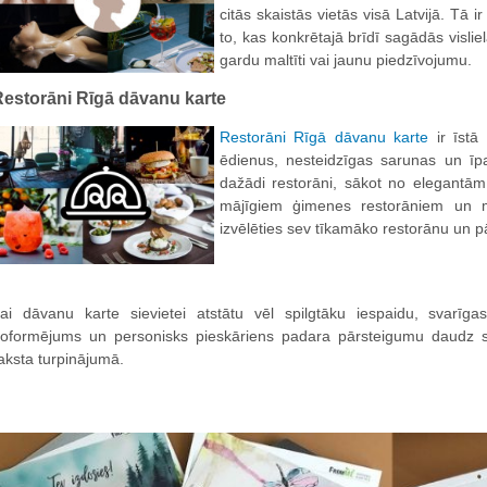
citās skaistās vietās visā Latvijā. Tā ir 
to, kas konkrētajā brīdī sagādās vislie
gardu maltīti vai jaunu piedzīvojumu.
estorāni Rīgā dāvanu karte
Restorāni Rīgā dāvanu karte
ir īstā 
ēdienus, nesteidzīgas sarunas un īp
dažādi restorāni, sākot no elegantām
mājīgiem ģimenes restorāniem un 
izvēlēties sev tīkamāko restorānu un p
ai dāvanu karte sievietei atstātu vēl spilgtāku iespaidu, svarīg
oformējums un personisks pieskāriens padara pārsteigumu daudz s
aksta turpinājumā.