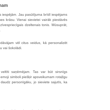
umam
s iespējām. Jau pasūtījuma brīdī iespējams
s krāsu. Vienai sievietei vairāk piestāvēs
zīvespriecīgais dzeltenais tonis. Mūsuprāt,
.
dāvājam vēl citus veidus, kā personalizēt
u vai šokolādi.
 veltīti saņēmējam. Tas var būt sirsnīgs
rī emoji simboli piešķir apsveikumam rotaļīgu
audz personīgāku, jo sieviete sajutīs, ka