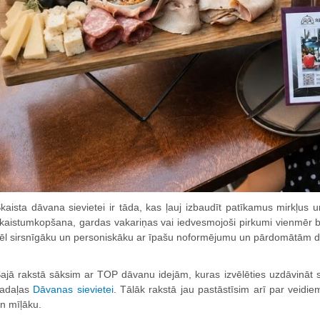
kaista dāvana sievietei ir tāda, kas ļauj izbaudīt patīkamus mirkļus un
kaistumkopšana, gardas vakariņas vai iedvesmojoši pirkumi vienmēr b
ēl sirsnīgāku un personiskāku ar īpašu noformējumu un pārdomātām d
ajā rakstā sāksim ar TOP dāvanu idejām, kuras izvēlēties uzdāvināt 
adaļas
Dāvanas sievietei
. Tālāk rakstā jau pastāstīsim arī par veidi
n mīļāku.