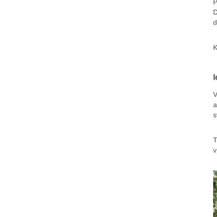
P
D
d
K
I
V
a
s
T
v