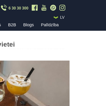
6 30 30 300
LV
s
B2B
Blogs
Palīdzība
ietei