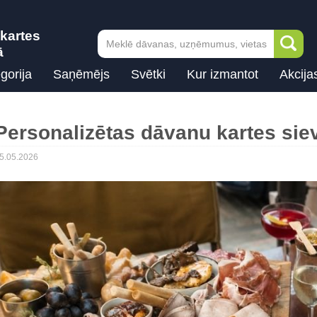
kartes
ā
gorija
Saņēmējs
Svētki
Kur izmantot
Akcija
Personalizētas dāvanu kartes siev
5.05.2026