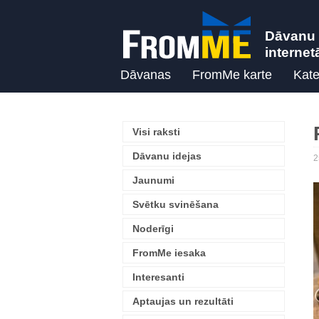
Dāvanu 
internet
Dāvanas
FromMe karte
Kate
Visi raksti
Dāvanu idejas
2
Jaunumi
Svētku svinēšana
Noderīgi
FromMe iesaka
Interesanti
Aptaujas un rezultāti