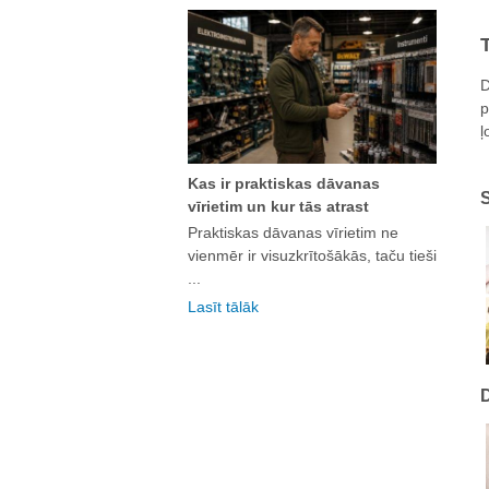
D
p
ļ
Kas ir praktiskas dāvanas
vīrietim un kur tās atrast
Praktiskas dāvanas vīrietim ne
vienmēr ir visuzkrītošākās, taču tieši
...
Lasīt tālāk