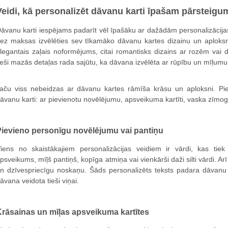
Veidi, kā personalizēt dāvanu karti īpašam pārsteig
āvanu karti iespējams padarīt vēl īpašāku ar dažādām personalizācija
ez maksas izvēlēties sev tīkamāko dāvanu kartes dizainu un aploksne
legantais zaļais noformējums, citai romantisks dizains ar rozēm vai d
ieši mazās detaļas rada sajūtu, ka dāvana izvēlēta ar rūpību un mīļumu
aču viss nebeidzas ar dāvanu kartes rāmīša krāsu un aploksni. Pie
āvanu karti: ar pievienotu novēlējumu, apsveikuma kartīti, vaska zīmog
Pievieno personīgu novēlējumu vai pantiņu
iens no skaistākajiem personalizācijas veidiem ir vārdi, kas tiek
psveikums, mīļš pantiņš, kopīga atmiņa vai vienkārši daži silti vārdi. A
n dzīvespriecīgu noskaņu. Šāds personalizēts teksts padara dāvanu d
āvana veidota tieši viņai.
rāsainas un mīļas apsveikuma kartītes