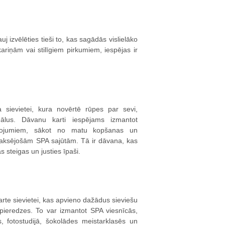
j izvēlēties tieši to, kas sagādās vislielāko
riņām vai stilīgiem pirkumiem, iespējas ir
 sievietei, kura novērtē rūpes par sevi,
uālus. Dāvanu karti iespējams izmantot
pojumiem, sākot no matu kopšanas un
laksējošām SPA sajūtām. Tā ir dāvana, kas
as steigas un justies īpaši.
arte sievietei, kas apvieno dažādus sieviešu
 pieredzes. To var izmantot SPA viesnīcās,
, fotostudijā, šokolādes meistarklasēs un