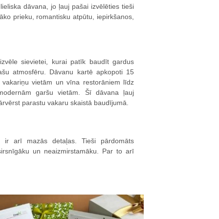
lieliska dāvana, jo ļauj pašai izvēlēties tieši
lāko prieku, romantisku atpūtu, iepirkšanos,
izvēle sievietei, kurai patīk baudīt gardus
ašu atmosfēru. Dāvanu kartē apkopoti 15
 vakariņu vietām un vīna restorāniem līdz
modernām garšu vietām. Šī dāvana ļauj
ārvērst parastu vakaru skaistā baudījumā.
as ir arī mazās detaļas. Tieši pārdomāts
irsnīgāku un neaizmirstamāku. Par to arī