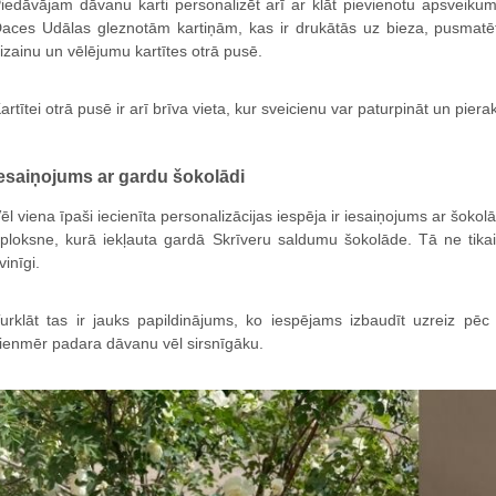
iedāvājam dāvanu karti personalizēt arī ar klāt pievienotu apsveikum
aces Udālas gleznotām kartiņām, kas ir drukātās uz bieza, pusmatēt
izainu un vēlējumu kartītes otrā pusē.
artītei otrā pusē ir arī brīva vieta, kur sveicienu var paturpināt un piera
esaiņojums ar gardu šokolādi
ēl viena īpaši iecienīta personalizācijas iespēja ir iesaiņojums ar šok
ploksne, kurā iekļauta gardā Skrīveru saldumu šokolāde. Tā ne tikai l
vinīgi.
urklāt tas ir jauks papildinājums, ko iespējams izbaudīt uzreiz p
ienmēr padara dāvanu vēl sirsnīgāku.