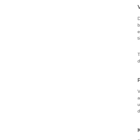
D
b
e
t
T
d
V
a
u
d
K