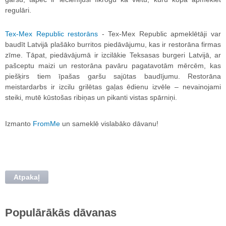
regulāri.
Tex-Mex Republic restorāns
- Tex-Mex Republic apmeklētāji var
baudīt Latvijā plašāko burritos piedāvājumu, kas ir restorāna firmas
zīme. Tāpat, piedāvājumā ir izcilākie Teksasas burgeri Latvijā, ar
pašceptu maizi un restorāna pavāru pagatavotām mērcēm, kas
piešķirs tiem īpašas garšu sajūtas baudījumu. Restorāna
meistardarbs ir izcilu grilētas gaļas ēdienu izvēle – nevainojami
steiki, mutē kūstošas ribiņas un pikanti vistas spārniņi.
Izmanto
FromMe
un sameklē vislabāko dāvanu!
Atpakaļ
Populārākās dāvanas