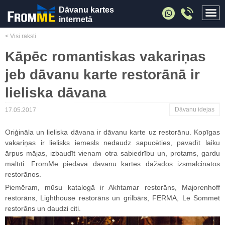
Dāvanu kartes
internetā
< Visi raksti
Kāpēc romantiskas vakariņas
jeb dāvanu karte restorānā ir
lieliska dāvana
Dāvanu idejas
17.05.2017
Oriģināla un lieliska dāvana ir dāvanu karte uz restorānu. Kopīgas
vakariņas ir lielisks iemesls nedaudz sapucēties, pavadīt laiku
ārpus mājas, izbaudīt vienam otra sabiedrību un, protams, gardu
maltīti. FromMe piedāvā dāvanu kartes dažādos izsmalcinātos
restorānos.
Piemēram, mūsu katalogā ir Akhtamar restorāns, Majorenhoff
restorāns, Lighthouse restorāns un grilbārs, FERMA, Le Sommet
restorāns un daudzi citi.