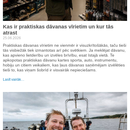
Kas ir praktiskas dāvanas vīrietim un kur tās
atrast
25.06.2026
Praktiskas dāvanas vīrietim ne vienmēr ir visuzkrītošākās, taču tieši
tās visbiežāk tiek izmantotas arī pēc svētkiem. Ja meklējat dāvanu,
kas apvieno lietderību un izvēles brīvību, esat īstajā vietā. Te
apkopotas praktiskas dāvanu kartes sporta, auto, instrumentu,
hobiju un citiem veikaliem, kas ļaus dāvanas saņēmējam izvēlēties
tieši to, kas viņam šobrīd ir visvairāk nepieciešams.
Lasīt vairāk…