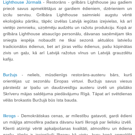
Lighthouse Jūrmalā
- Restorāns - grilbārs Lighthouse jau gadiem
priecē savus apmeklētājus ar gardiem ēdieniem, dzērieniem un
izcilu servisu. Grilbāra Lighthouse saimnieki augstu vērtē
ekoloģisku pārtiku, tāpēc izvēlas Latvijā iegūtas izejvielas, kā arī
vietējo zemnieku, uzņēmēju audzētu un ražotu produkciju. Kopā ar
grilbāra Lighthouse atsaucīgo personālu, dāvanas saņēmējam tiks
sniegta iespēja nobaudīt ne tikai sezonā aktuālos latviešu
tradicionālos ēdienus, bet arī jūras velšu ēdienus, pašu kūpinātas
zivis un gaļu, kā arī Latvijā ražotus vīnus un Latvijā grauzdētu
kafiju.
Buržujs
- neliels, mūsdienīgs restorāns-austeru bārs, kurš
orientējas uz sezonālu Eiropas virtuvi. Buržujs savus viesus
pārsteidz ar īpašu un daudzveidīgu austeru izvēli un plašāko
Skrīveru mājas saldējuma piedāvājumu Rīgā. Tāpat arī svētdienas
vēlās brokastis Buržujā būs īsta bauda.
Ilkrogs
- Demokrātiskas cenas, ar mīlestību gatavoti, gardi ēdieni
un mājīga atmosfēra padara dāvanu karti Ilkrogā par lielisku izvēli.
Klienti atzinīgi vērtē apkalpošanas kvalitāti, atmosfēru un ēdiena
garšu, tāpēc ir iecienījuši Ilkrogu kā vietu, kuru kopā apmeklēt