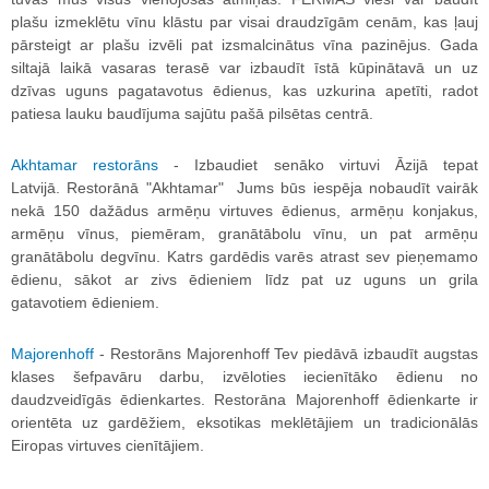
plašu izmeklētu vīnu klāstu par visai draudzīgām cenām, kas ļauj
pārsteigt ar plašu izvēli pat izsmalcinātus vīna pazinējus. Gada
siltajā laikā vasaras terasē var izbaudīt īstā kūpinātavā un uz
dzīvas uguns pagatavotus ēdienus, kas uzkurina apetīti, radot
patiesa lauku baudījuma sajūtu pašā pilsētas centrā.
Akhtamar restorāns
- Izbaudiet senāko virtuvi Āzijā tepat
Latvijā. Restorānā "Akhtamar" Jums būs iespēja nobaudīt vairāk
nekā 150 dažādus armēņu virtuves ēdienus, armēņu konjakus,
armēņu vīnus, piemēram, granātābolu vīnu, un pat armēņu
granātābolu degvīnu. Katrs gardēdis varēs atrast sev pieņemamo
ēdienu, sākot ar zivs ēdieniem līdz pat uz uguns un grila
gatavotiem ēdieniem.
Majorenhoff
- Restorāns Majorenhoff Tev piedāvā izbaudīt augstas
klases šefpavāru darbu, izvēloties iecienītāko ēdienu no
daudzveidīgās ēdienkartes. Restorāna Majorenhoff ēdienkarte ir
orientēta uz gardēžiem, eksotikas meklētājiem un tradicionālās
Eiropas virtuves cienītājiem.