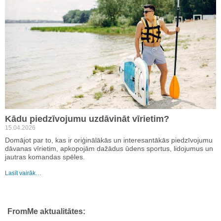
Kādu piedzīvojumu uzdāvināt vīrietim?
15.04.2026
Domājot par to, kas ir oriģinālākās un interesantākās piedzīvojumu
dāvanas vīrietim, apkopojām dažādus ūdens sportus, lidojumus un
jautras komandas spēles.
Lasīt vairāk…
FromMe aktualitātes: