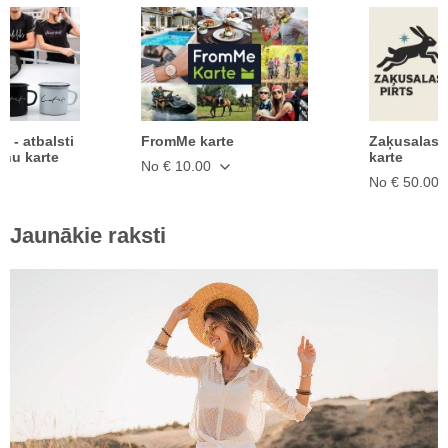
ā - atbalsti
FromMe karte
Zaķusalas 
anu karte
karte
No € 10.00
No € 50.00
Jaunākie raksti