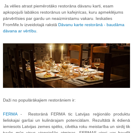
Ja vēlies atrast piemērotāko restorāna dāvanu karti, esam
apkopojuši labākos restorānus un kafejnīcas, kuru apmeklējums
pārvērtīsies par gardu un neaizmirstamu vakaru. Ieskaties
FromMe.lv izveidotajā raks
tā
Dāvanu karte restorānā - baudāma
dāvana ar vērtību
.
Daži no populārākajiem restorāniem ir:
FERMA
- Restorānā FERMA tic Latvijas reģionālo produktu
lieliskajai garšai un kulinārajam potenciālam. Rezultātā ik ēdienā
iemiesots Latvijas zemes spēks, cilvēka roku meistarība un sirdij tik
tuvās mūs visus vienojošās atmiņas. FERMAS viesi var baudīt