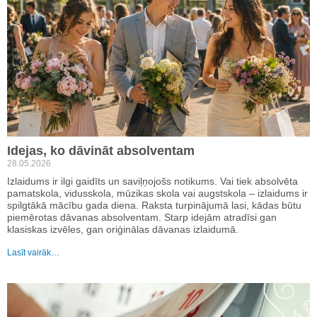
Idejas, ko dāvināt absolventam
28.05.2026
Izlaidums ir ilgi gaidīts un saviļņojošs notikums. Vai tiek absolvēta
pamatskola, vidusskola, mūzikas skola vai augstskola – izlaidums ir
spilgtākā mācību gada diena. Raksta turpinājumā lasi, kādas būtu
piemērotas dāvanas absolventam. Starp idejām atradīsi gan
klasiskas izvēles, gan oriģinālas dāvanas izlaidumā.
Lasīt vairāk…