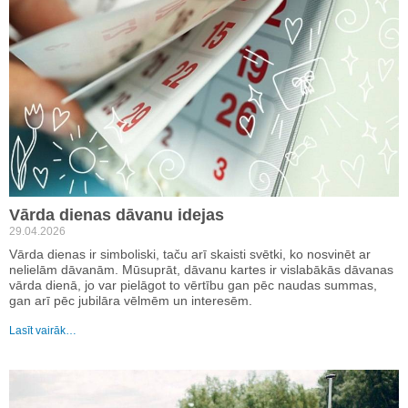
Vārda dienas dāvanu idejas
29.04.2026
Vārda dienas ir simboliski, taču arī skaisti svētki, ko nosvinēt ar
nelielām dāvanām. Mūsuprāt, dāvanu kartes ir vislabākās dāvanas
vārda dienā, jo var pielāgot to vērtību gan pēc naudas summas,
gan arī pēc jubilāra vēlmēm un interesēm.
Lasīt vairāk…