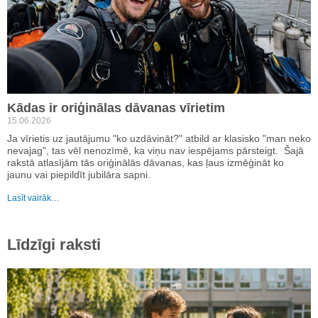
Kādas ir oriģinālas dāvanas vīrietim
15.06.2026
Ja vīrietis uz jautājumu "ko uzdāvināt?" atbild ar klasisko "man neko
nevajag", tas vēl nenozīmē, ka viņu nav iespējams pārsteigt. Šajā
rakstā atlasījām tās oriģinālās dāvanas, kas ļaus izmēģināt ko
jaunu vai piepildīt jubilāra sapni.
Lasīt vairāk…
Līdzīgi raksti