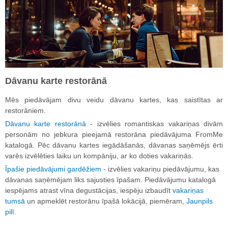
Dāvanu karte restorānā
Mēs piedāvājam divu veidu dāvanu kartes, kas saistītas ar
restorāniem.
Dāvanu karte restorānā
- izvēlies romantiskas vakariņas divām
personām no jebkura pieejamā restorāna piedāvājuma FromMe
katalogā. Pēc dāvanu kartes iegādāšanās, dāvanas saņēmējs ērti
varēs izvēlēties laiku un kompāniju, ar ko doties vakariņās.
Īpašie piedāvājumi gardēžiem
- izvēlies vakariņu piedāvājumu, kas
dāvanas saņēmējam liks sajusties īpašam. Piedāvājumu katalogā
iespējams atrast vīna degustācijas, iespēju izbaudīt
vakariņas
tumsā
un apmeklēt restorānu īpašā lokācijā, piemēram,
Jaunpils
pilī
.