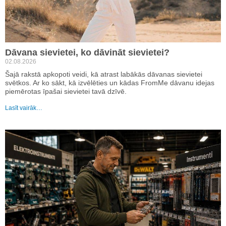
Dāvana sievietei, ko dāvināt sievietei?
02.08.2026
Šajā rakstā apkopoti veidi, kā atrast labākās dāvanas sievietei
svētkos. Ar ko sākt, kā izvēlēties un kādas FromMe dāvanu idejas
piemērotas īpašai sievietei tavā dzīvē.
Lasīt vairāk…