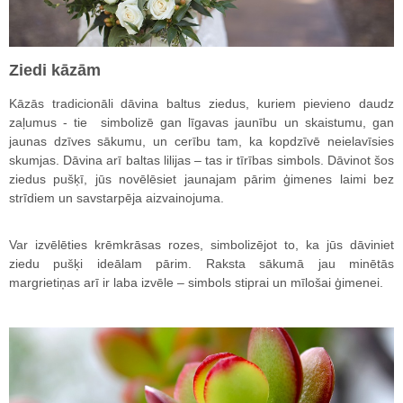
Ziedi kāzām
Kāzās tradicionāli dāvina baltus ziedus, kuriem pievieno daudz
zaļumus - tie simbolizē gan līgavas jaunību un skaistumu, gan
jaunas dzīves sākumu, un cerību tam, ka kopdzīvē neielavīsies
skumjas. Dāvina arī baltas lilijas – tas ir tīrības simbols. Dāvinot šos
ziedus pušķī, jūs novēlēsiet jaunajam pārim ģimenes laimi bez
strīdiem un savstarpēja aizvainojuma.
Var izvēlēties krēmkrāsas rozes, simbolizējot to, ka jūs dāviniet
ziedu pušķi ideālam pārim. Raksta sākumā jau minētās
margrietiņas arī ir laba izvēle – simbols stiprai un mīlošai ģimenei.