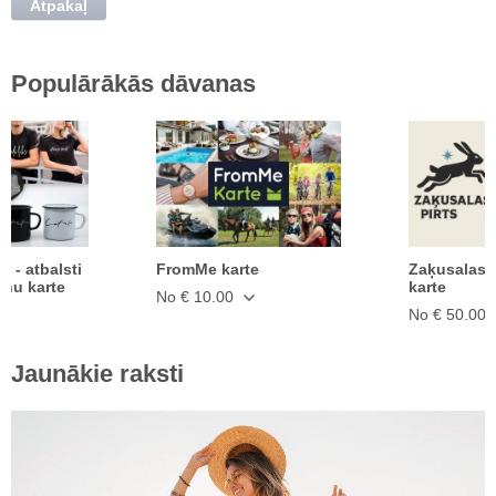
Atpakaļ
Populārākās dāvanas
ā - atbalsti
FromMe karte
Zaķusalas 
anu karte
karte
No € 10.00
No € 50.00
Jaunākie raksti