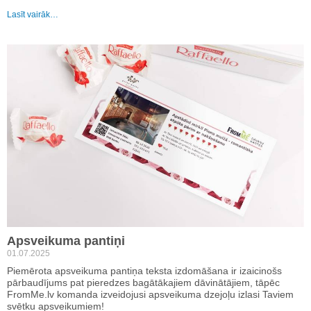
Lasīt vairāk…
Apsveikuma pantiņi
01.07.2025
Piemērota apsveikuma pantiņa teksta izdomāšana ir izaicinošs
pārbaudījums pat pieredzes bagātākajiem dāvinātājiem, tāpēc
FromMe.lv komanda izveidojusi apsveikuma dzejoļu izlasi Taviem
svētku apsveikumiem!