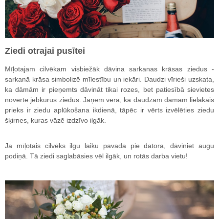
Ziedi otrajai pusītei
Mīļotajam cilvēkam visbiežāk dāvina sarkanas krāsas ziedus -
sarkanā krāsa simbolizē mīlestību un iekāri. Daudzi vīrieši uzskata,
ka dāmām ir pieņemts dāvināt tikai rozes, bet patiesībā sievietes
novērtē jebkurus ziedus. Jāņem vērā, ka daudzām dāmām lielākais
prieks ir ziedu aplūkošana ikdienā, tāpēc ir vērts izvēlēties ziedu
šķirnes, kuras vāzē izdzīvo ilgāk.
Ja mīļotais cilvēks ilgu laiku pavada pie datora, dāviniet augu
podiņā. Tā ziedi saglabāsies vēl ilgāk, un rotās darba vietu!