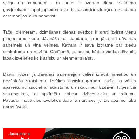
spilgti un pamanāmi - tā tomēr ir svarīga diena izlaiduma
gaviļniekam. Tāpat jāpiedomā par to, lai ziedi ir izturīgi un izlaiduma
ceremonijas laikā nenovīst.
Taču, piemēram, dzimšanas dienas svētkos ir grūti izvirzīt vienu
pieņemamo ziedu dāvināšanas standartu, jo ir jāsaprot dāvanas
saņēmējs un viņa vēlmes. Katram ir sava izpratne par ziedu
simbolismu un nozīmi. Gadījumā, ja nezini, kādus ziedus dāvināt,
labāk izvēlēties ko klasisku un vienmēr skaistu.
Dāvini rozes, ja dāvanas saņēmējam vēlies izrādīt mīlestību un
nezūstošu skaistumu. Izvēlies klasisku gerberu pušķi, ja vēlies
apsveikumu asociēt ar skaistumu un skaidrību. Uzdāvini tulpes vai
saulespuķes, lai apzīmētu patiesu dzīvesprieku un siltumu.
Pavasarī nebaidies izvēlēties dāvanā narcises, jo tās apzīmē labu
garastāvokli.