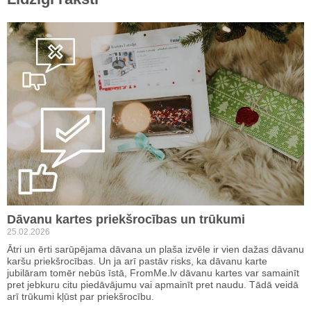
Dāvanu kartes priekšrocības un trūkumi
25.02.2026
Ātri un ērti sarūpējama dāvana un plaša izvēle ir vien dažas dāvanu
karšu priekšrocības. Un ja arī pastāv risks, ka dāvanu karte
jubilāram tomēr nebūs īstā, FromMe.lv dāvanu kartes var samainīt
pret jebkuru citu piedāvājumu vai apmainīt pret naudu. Tādā veidā
arī trūkumi kļūst par priekšrocību.