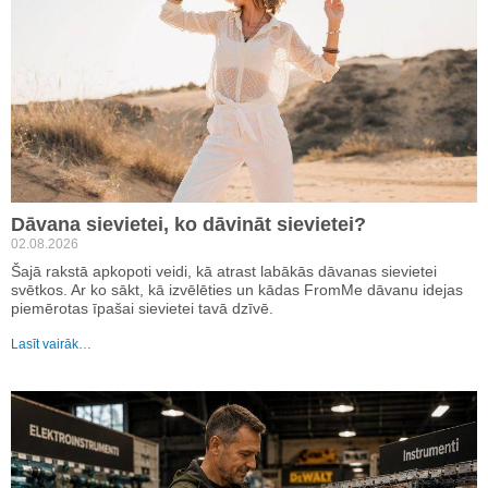
Dāvana sievietei, ko dāvināt sievietei?
02.08.2026
Šajā rakstā apkopoti veidi, kā atrast labākās dāvanas sievietei
svētkos. Ar ko sākt, kā izvēlēties un kādas FromMe dāvanu idejas
piemērotas īpašai sievietei tavā dzīvē.
Lasīt vairāk…