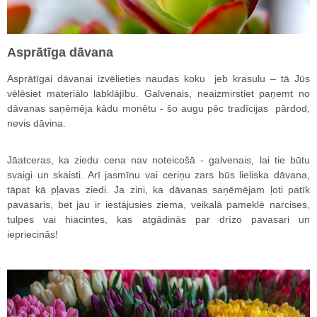
Asprātīga dāvana
Asprātīgai dāvanai izvēlieties naudas koku jeb krasulu – tā Jūs
vēlēsiet materiālo labklājību. Galvenais, neaizmirstiet paņemt no
dāvanas saņēmēja kādu monētu - šo augu pēc tradīcijas pārdod,
nevis dāvina.
Jāatceras, ka ziedu cena nav noteicošā - galvenais, lai tie būtu
svaigi un skaisti. Arī jasmīnu vai ceriņu zars būs lieliska dāvana,
tāpat kā pļavas ziedi. Ja zini, ka dāvanas saņēmējam ļoti patīk
pavasaris, bet jau ir iestājusies ziema, veikalā pameklē narcises,
tulpes vai hiacintes, kas atgādinās par drīzo pavasari un
iepriecinās!