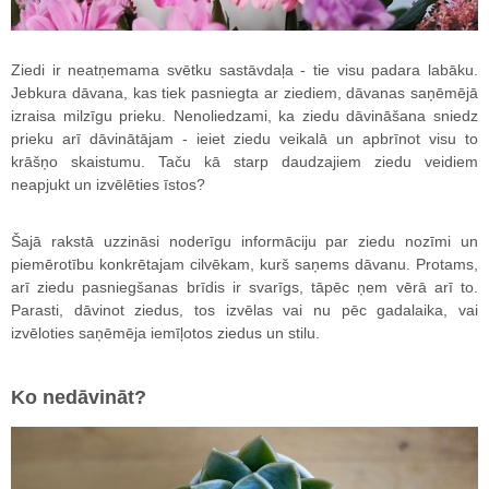
Ziedi ir neatņemama svētku sastāvdaļa - tie visu padara labāku.
Jebkura dāvana, kas tiek pasniegta ar ziediem, dāvanas saņēmējā
izraisa milzīgu prieku. Nenoliedzami, ka ziedu dāvināšana sniedz
prieku arī dāvinātājam - ieiet ziedu veikalā un apbrīnot visu to
krāšņo skaistumu. Taču kā starp daudzajiem ziedu veidiem
neapjukt un izvēlēties īstos?
Šajā rakstā uzzināsi noderīgu informāciju par ziedu nozīmi un
piemērotību konkrētajam cilvēkam, kurš saņems dāvanu. Protams,
arī ziedu pasniegšanas brīdis ir svarīgs, tāpēc ņem vērā arī to.
Parasti, dāvinot ziedus, tos izvēlas vai nu pēc gadalaika, vai
izvēloties saņēmēja iemīļotos ziedus un stilu.
Ko nedāvināt?