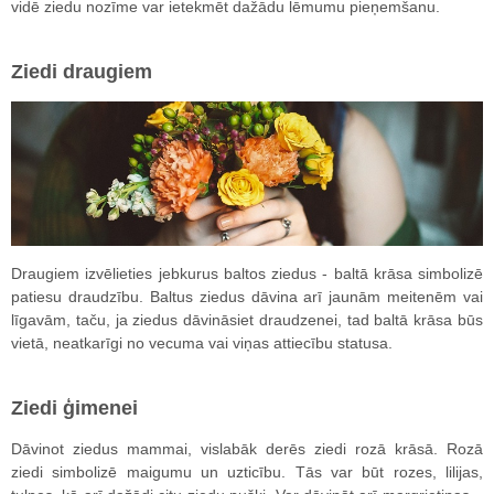
vidē ziedu nozīme var ietekmēt dažādu lēmumu pieņemšanu.
Ziedi draugiem
Draugiem izvēlieties jebkurus baltos ziedus - baltā krāsa simbolizē
patiesu draudzību. Baltus ziedus dāvina arī jaunām meitenēm vai
līgavām, taču, ja ziedus dāvināsiet draudzenei, tad baltā krāsa būs
vietā, neatkarīgi no vecuma vai viņas attiecību statusa.
Ziedi ģimenei
Dāvinot ziedus mammai, vislabāk derēs ziedi rozā krāsā. Rozā
ziedi simbolizē maigumu un uzticību. Tās var būt rozes, lilijas,