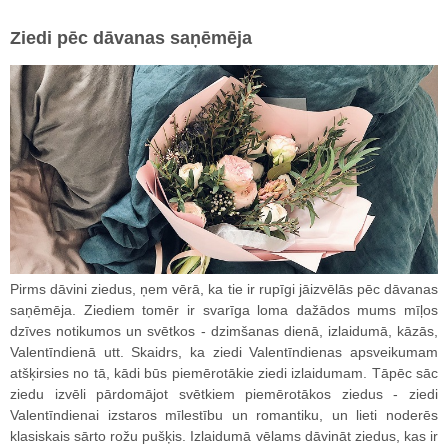
Ziedi pēc dāvanas saņēmēja
Pirms dāvini ziedus, ņem vērā, ka tie ir rupīgi jāizvēlās pēc dāvanas
saņēmēja. Ziediem tomēr ir svarīga loma dažādos mums mīļos
dzīves notikumos un svētkos - dzimšanas dienā, izlaidumā, kāzās,
Valentīndienā utt. Skaidrs, ka ziedi Valentīndienas apsveikumam
atšķirsies no tā, kādi būs piemērotākie ziedi izlaidumam. Tāpēc sāc
ziedu izvēli pārdomājot svētkiem piemērotākos ziedus - ziedi
Valentīndienai izstaros mīlestību un romantiku, un lieti noderēs
klasiskais sārto rožu pušķis. Izlaidumā vēlams dāvināt ziedus, kas ir