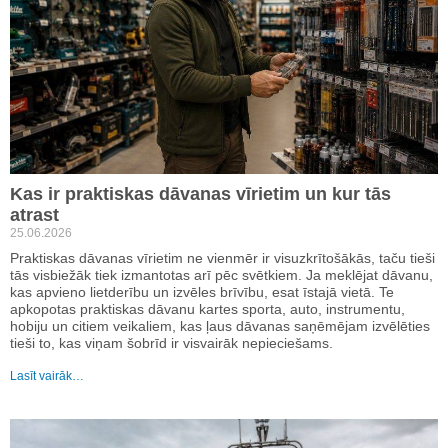
Kas ir praktiskas dāvanas vīrietim un kur tās
atrast
25.06.2026
Praktiskas dāvanas vīrietim ne vienmēr ir visuzkrītošākās, taču tieši
tās visbiežāk tiek izmantotas arī pēc svētkiem. Ja meklējat dāvanu,
kas apvieno lietderību un izvēles brīvību, esat īstajā vietā. Te
apkopotas praktiskas dāvanu kartes sporta, auto, instrumentu,
hobiju un citiem veikaliem, kas ļaus dāvanas saņēmējam izvēlēties
tieši to, kas viņam šobrīd ir visvairāk nepieciešams.
Lasīt vairāk…