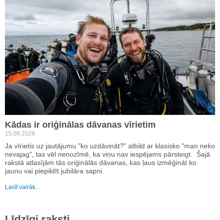
Kādas ir oriģinālas dāvanas vīrietim
15.06.2026
Ja vīrietis uz jautājumu "ko uzdāvināt?" atbild ar klasisko "man neko
nevajag", tas vēl nenozīmē, ka viņu nav iespējams pārsteigt. Šajā
rakstā atlasījām tās oriģinālās dāvanas, kas ļaus izmēģināt ko
jaunu vai piepildīt jubilāra sapni.
Lasīt vairāk…
Līdzīgi raksti