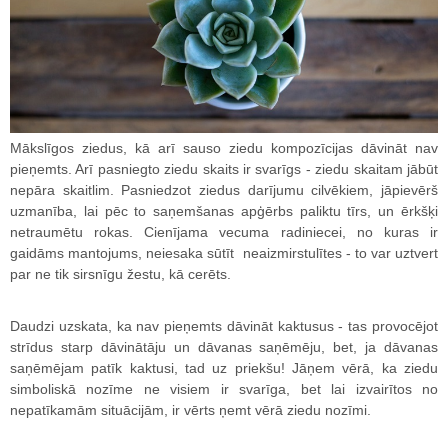
Mākslīgos ziedus, kā arī sauso ziedu kompozīcijas dāvināt nav
pieņemts. Arī pasniegto ziedu skaits ir svarīgs - ziedu skaitam jābūt
nepāra skaitlim. Pasniedzot ziedus darījumu cilvēkiem, jāpievērš
uzmanība, lai pēc to saņemšanas apģērbs paliktu tīrs, un ērkšķi
netraumētu rokas. Cienījama vecuma radiniecei, no kuras ir
gaidāms mantojums, neiesaka sūtīt neaizmirstulītes - to var uztvert
par ne tik sirsnīgu žestu, kā cerēts.
Daudzi uzskata, ka nav pieņemts dāvināt kaktusus - tas provocējot
strīdus starp dāvinātāju un dāvanas saņēmēju, bet, ja dāvanas
saņēmējam patīk kaktusi, tad uz priekšu! Jāņem vērā, ka ziedu
simboliskā nozīme ne visiem ir svarīga, bet lai izvairītos no
nepatīkamām situācijām, ir vērts ņemt vērā ziedu nozīmi.