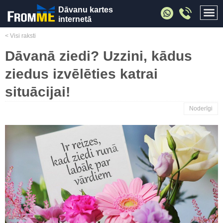
Dāvanu kartes
internetā
< Visi raksti
Dāvanā ziedi? Uzzini, kādus
ziedus izvēlēties katrai
situācijai!
Noderīgi