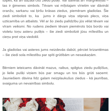
tulpes, kā arī dažādi citu ziedu pušķi. Var dāvināt arī margrietiņas –
tas ir ģimenes simbols. Tēvam vai mīļotajam vīrietim var dāvināt
oranžu, sarkanu vai ķiršu krāsas ziedus, piemēram gladiolas. Šie
ziedi simbolizē to, ka jums ir dārgs viņa stiprais plecs, viņa
uzticamība un atbalsts. Vēl ar šo ziedu palīdzību jūs vēlat tēvam vai
vīram veiksmi. No rudens ziediem tēvam piemērots būs bordo vai
violetu toņu asteru pušķis – šie ziedi simbolizē jūsu mīlestību un
cieņu pret viņa viedokli.
Ja gladiolas vai asteres jums neizdevās dabūt, pērciet krizantēmas
– šie ziedi sola mīlestību par spīti grūtībām un nesaskaņām.
Bērniem ieteicams dāvināt mazus, raibus, spilgtus ziedu pušķīšus,
jo lielie pušķi viņiem būs par smagu un tos būs grūti saņemt.
Jauniešiem dāvina līdz galam neizplaukušus ziedus - kā jaunības,
svaiguma un nevainības simbolu.