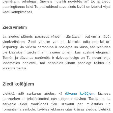
piemēram, orhidejas. Sieviete noteikti novērtēs arī to, ja ziedu
pasniegšanas laikā Tu paskaidrosi savu ziedu izvēli un izteiksi viņai
kādu komplimentu.
Ziedi vīrietim
Ja ziedus plānots pasniegt vīrietim, dāvātajam pušķim ir jābūt
vienkāršākam. Ziedi vīrietim var būt klasiski, taču noteikti arī
iespaidīgi. Ja vīrieša personība ir noslēgta un klusa, tad pieturies
pie klasiskiem ziediem ar maigiem toņiem, kas apzīmē eleganci.
Tomēr, ja dāvanas saņēmējs ir dzīvespriecīgs un Tu nevari viņu
iedomāties nopietnu, tad nebaidies viņam pasniegt raibus un
krāšņus ziedus.
Ziedi kolēģiem
Lietišķā vidē sarkanus ziedus, kā
dāvanu kolēģiem
, biznesa
partneriem un priekšniecībai, nav pieņemts dāvināt. Tas tāpēc, ka
sarkanie ziedi tradicionāli tiek uzskatīti par mīlestības un
romantisma simbolu. Izvēlies jebkuras citas krāsas ziedus. Lietišķā