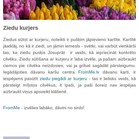
Ziedu kurjers
Ziedus sūtot ar kurjeru, noteikti ir pušķim jāpievieno kartīte. Kartītē
jāatklāj, no kā ir ziedi, un jāmin iemesls - svētki, vai varbūt vienkārši
tas, ka ziedu pusķis Jūsuprāt ir veids, kā iepriecināt konkrēto
cilvēku. Ziedu sūtīšana ar kurjeru ir laba izvēle, ja pašam aizbraukt
ciemos pie cilvēka neizdosies, vai ja gribat sagādāt pārsteigumu.
Iegādājoties dāvanu karšu centra
FromMe.lv
dāvanu karti, ir
iespējams pasūtīt
ziedu piegādi ar kurjeru
- tas ir lielisks veids, kā
pārsteigt mīļotos cilvēkus, it īpaši, ja paši šoreiz nav iespējas
aizbraukt viņus apsveikt klātienē.
FromMe
- izvēlies labāko, dāvini no sirds!