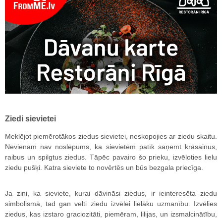
Ziedi sievietei
Meklējot piemērotākos ziedus sievietei, neskopojies ar ziedu skaitu.
Nevienam nav noslēpums, ka sievietēm patīk saņemt krāsainus,
raibus un spilgtus ziedus. Tāpēc pavairo šo prieku, izvēloties lielu
ziedu pušķi. Katra sieviete to novērtēs un būs bezgala priecīga.
Ja zini, ka sieviete, kurai dāvināsi ziedus, ir ieinteresēta ziedu
simbolismā, tad gan velti ziedu izvēlei lielāku uzmanību. Izvēlies
ziedus, kas izstaro graciozitāti, piemēram, lilijas, un izsmalcinātību,