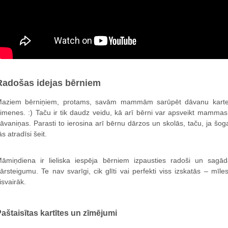
Radošas idejas bērniem
aziem bērniņiem, protams, savām mammām sarūpēt dāvanu kartes
imenes. :) Taču ir tik daudz veidu, kā arī bērni var apsveikt mamm
āvaniņas. Parasti to ierosina arī bērnu dārzos un skolās, taču, ja š
ās atradīsi šeit.
āmiņdiena ir lieliska iespēja bērniem izpausties radoši un sag
ārsteigumu. Te nav svarīgi, cik glīti vai perfekti viss izskatās – mīles
isvairāk.
aštaisītas kartītes un zīmējumi