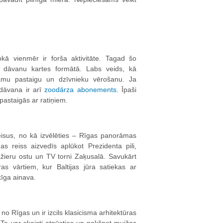
ā vienmēr ir forša aktivitāte. Tagad šo
t dāvanu kartes formātā. Labs veids, kā
kamu pastaigu un dzīvnieku vērošanu. Ja
dāvana ir arī
zoodārza abonements
. Īpaši
astaigās ar ratiņiem.
isus, no kā izvēlēties – Rīgas panorāmas
s reiss aizvedīs aplūkot Prezidenta pili,
ažieru ostu un TV torni Zaķusalā. Savukārt
as vārtiem, kur Baltijas jūra satiekas ar
ķīga ainava.
o Rīgas un ir izcils klasicisma arhitektūras