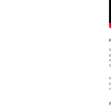
M
ģ
d
t
M
p
v
P