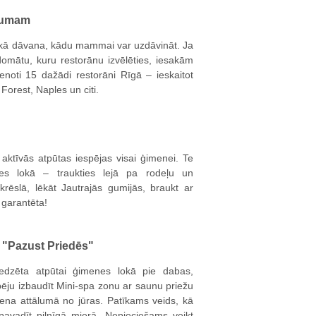
ējumam
ākā dāvana, kādu mammai var uzdāvināt. Ja
i domātu, kuru restorānu izvēlēties, iesakām
ienoti 15 dažādi restorāni Rīgā – ieskaitot
Forest, Naples un citi.
aktīvās atpūtas iespējas visai ģimenei. Te
es lokā – traukties lejā pa rodeļu un
krēslā, lēkāt Jautrajās gumijās, braukt ar
i garantēta!
 "Pazust Priedēs"
edzēta atpūtai ģimenes lokā pie dabas,
ēju izbaudīt Mini-spa zonu ar saunu priežu
iena attālumā no jūras. Patīkams veids, kā
pavadīt pilnīgā mierā. Nepieciešams veikt