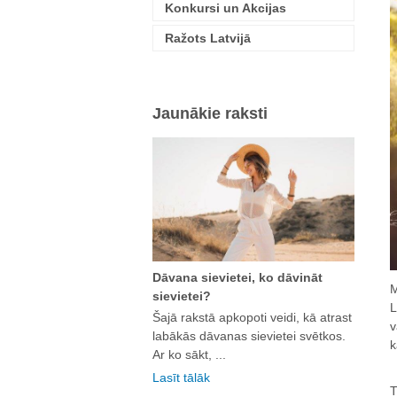
Konkursi un Akcijas
Ražots Latvijā
Jaunākie raksti
Dāvana sievietei, ko dāvināt
M
sievietei?
L
Šajā rakstā apkopoti veidi, kā atrast
v
labākās dāvanas sievietei svētkos.
k
Ar ko sākt, ...
Lasīt tālāk
T