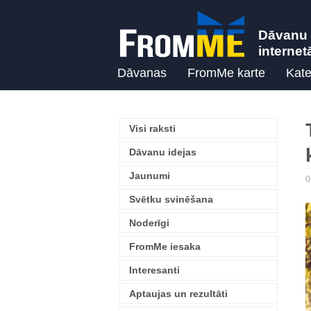
Dāvanu 
internet
Dāvanas
FromMe karte
Kate
Visi raksti
Dāvanu idejas
Jaunumi
0
Svētku svinēšana
Noderīgi
FromMe iesaka
Interesanti
Aptaujas un rezultāti