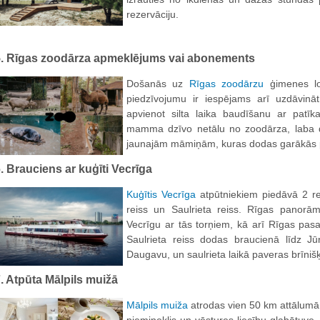
rezervāciju.
5. Rīgas zoodārza apmeklējums vai abonements
Došanās uz
Rīgas zoodārzu
ģimenes lok
piedzīvojumu ir iespējams arī uzdāvinā
apvienot silta laika baudīšanu ar patī
mamma dzīvo netālu no zoodārza, laba 
jaunajām māmiņām, kuras dodas garākās p
. Brauciens ar kuģīti Vecrīga
Kuģītis Vecrīga
atpūtniekiem piedāvā 2 re
reiss un Saulrieta reiss. Rīgas panorāma
Vecrīgu ar tās torņiem, kā arī Rīgas pas
Saulrieta reiss dodas braucienā līdz Jūr
Daugavu, un saulrieta laikā paveras brīniš
. Atpūta Mālpils muižā
Mālpils muiža
atrodas vien 50 km attālumā n