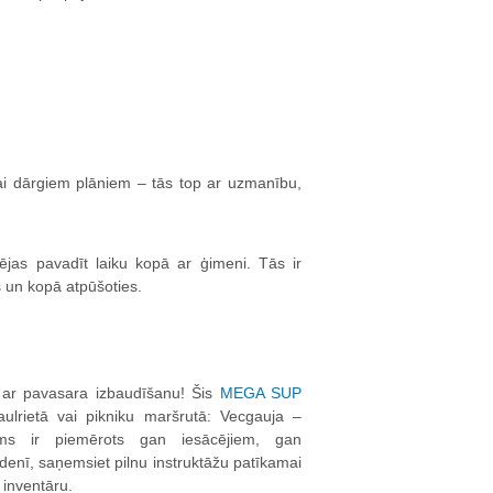
ai dārgiem plāniem – tās top ar uzmanību,
as pavadīt laiku kopā ar ģimeni. Tās ir
 un kopā atpūšoties.
ar pavasara izbaudīšanu! Šis
MEGA SUP
aulrietā vai pikniku maršrutā: Vecgauja –
ms ir piemērots gan iesācējiem, gan
denī, saņemsiet pilnu instruktāžu patīkamai
 inventāru.