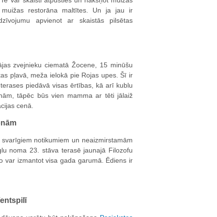
 Te var skaisti atpūsties un nakšņot muižas
muižas restorāna maltītes. Un ja jau ir
dzīvojumu apvienot ar skaistās pilsētas
mājas zvejnieku ciematā Žocene, 15 minūšu
tas pļavā, meža ielokā pie Rojas upes. Šī ir
erases piedāvā visas ērtības, kā arī kublu
nām, tāpēc būs vien mamma ar tēti jālaiž
ācijas cenā.
sonām
i, svarīgiem notikumiem un neaizmirstamām
glu noma 23. stāva terasē jaunajā Filozofu
to var izmantot visa gada garumā. Ēdiens ir
ntspilī