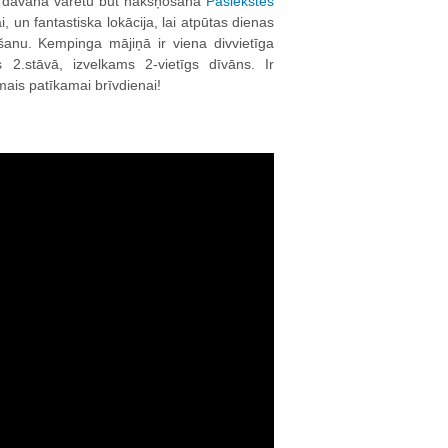
aba dāvana varētu būt nakšņošana
Pasiekstes
ai, un fantastiska lokācija, lai atpūtas dienas
šanu. Kempinga mājiņā ir viena divvietīga
s 2.stāvā, izvelkams 2-vietīgs dīvāns. Ir
amais patīkamai brīvdienai!