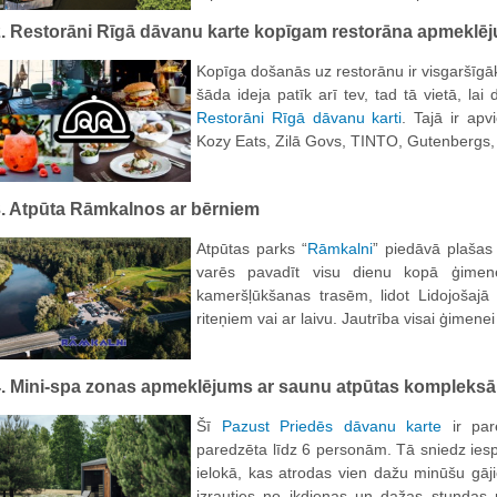
2. Restorāni Rīgā dāvanu karte kopīgam restorāna apmekl
Kopīga došanās uz restorānu ir visgaršīg
šāda ideja patīk arī tev, tad tā vietā, la
Restorāni Rīgā dāvanu karti
. Tajā ir apv
Kozy Eats, Zilā Govs, TINTO, Gutenbergs, 
3. Atpūta Rāmkalnos ar bērniem
Atpūtas parks “
Rāmkalni
” piedāvā plašas 
varēs pavadīt visu dienu kopā ģimen
kameršļūkšanas trasēm, lidot Lidojošajā 
riteņiem vai ar laivu. Jautrība visai ģimene
4. Mini-spa zonas apmeklējums ar saunu atpūtas kompleksā
Šī
Pazust Priedēs dāvanu karte
ir par
paredzēta līdz 6 personām. Tā sniedz iesp
ielokā, kas atrodas vien dažu minūšu gāj
izrauties no ikdienas un dažas stundas 