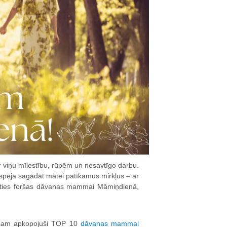
viņu mīlestību, rūpēm un nesavtīgo darbu.
 iespēja sagādāt mātei patīkamus mirkļus – ar
ēlēties foršas dāvanas mammai Māmiņdienā,
Esam apkopojuši TOP 10
dāvanas mammai