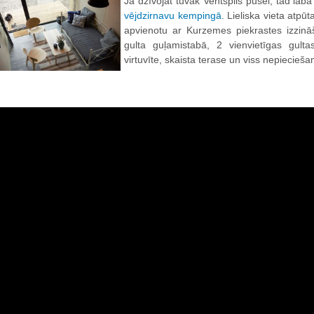
Ja dzīvojat tuvāk Ventspils pusei, tad l
vējdzirnavu kempingā
. Lieliska vieta atpūt
apvienotu ar Kurzemes piekrastes izzinā
gulta guļamistabā, 2 vienvietīgas gulta
virtuvīte, skaista terase un viss nepiecieš