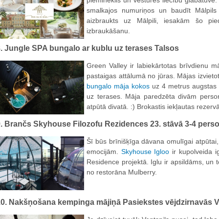
piemineklis un vēstures liecību glabātuve.
smalkajos numuriņos un baudīt Mālpils 
aizbraukts uz Mālpili, iesakām šo pie
izbraukāšanu.
. Jungle SPA bungalo ar kublu uz terases Talsos
Green Valley ir labiekārtotas brīvdienu 
pastaigas attālumā no jūras. Mājas izvieto
bungalo māja kokos
uz 4 metrus augstas t
uz terases. Māja paredzēta divām perso
atpūtā divatā. :) Brokastis iekļautas rezerv
9. Brančs Skyhouse Filozofu Rezidences 23. stāvā 3-4 per
Šī būs brīnišķīga dāvana omulīgai atpūta
emocijām.
Skyhouse Igloo
ir kupolveida i
Residence projektā. Iglu ir apsildāms, un 
no restorāna Mulberry.
0. Nakšņošana kempinga mājiņā Pasiekstes vējdzirnavās Ve