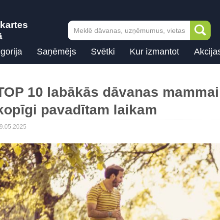
kartes
ā
gorija
Saņēmējs
Svētki
Kur izmantot
Akcija
TOP 10 labākās dāvanas mammai
kopīgi pavadītam laikam
9.05.2025