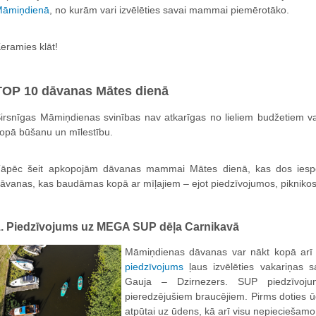
āmiņdienā
, no kurām vari izvēlēties savai mammai piemērotāko.
eramies klāt!
TOP 10 dāvanas Mātes dienā
irsnīgas Māmiņdienas svinības nav atkarīgas no lieliem budžetiem v
opā būšanu un mīlestību.
āpēc šeit apkopojām dāvanas mammai Mātes dienā, kas dos iespēj
āvanas, kas baudāmas kopā ar mīļajiem – ejot piedzīvojumos, piknikos
1. Piedzīvojums uz MEGA SUP dēļa Carnikavā
Māmiņdienas dāvanas var nākt kopā arī 
piedzīvojums
ļaus izvēlēties vakariņas s
Gauja – Dzirnezers. SUP piedzīvoju
pieredzējušiem braucējiem. Pirms doties ū
atpūtai uz ūdens, kā arī visu nepieciešamo