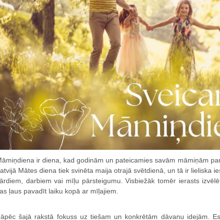
āmiņdiena ir diena, kad godinām un pateicamies savām māmiņām par 
atvijā Mātes diena tiek svinēta maija otrajā svētdienā, un tā ir lieliska
ārdiem, darbiem vai mīļu pārsteigumu. Visbiežāk tomēr ierasts izv
as ļaus pavadīt laiku kopā ar mīļajiem.
āpēc šajā rakstā fokuss uz tiešam un konkrētām dāvanu idejām. 