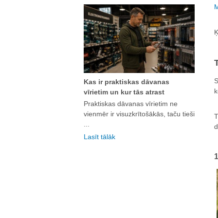
M
Ķ
S
Kas ir praktiskas dāvanas
k
vīrietim un kur tās atrast
Praktiskas dāvanas vīrietim ne
vienmēr ir visuzkrītošākās, taču tieši
T
...
d
Lasīt tālāk