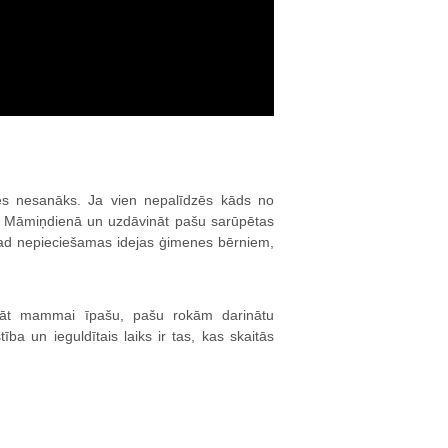
 nesanāks. Ja vien nepalīdzēs kāds no
as Māmiņdienā un uzdāvināt pašu sarūpētas
ogad nepieciešamas idejas ģimenes bērniem,
ādāt mammai īpašu, pašu rokām darinātu
tība un ieguldītais laiks ir tas, kas skaitās