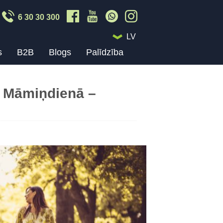
6 30 30 300
LV
s
B2B
Blogs
Palīdzība
 Māmiņdienā –