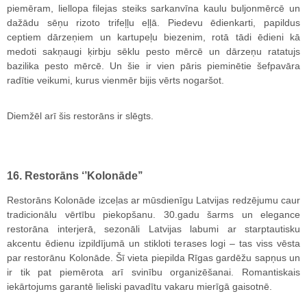
piemēram, liellopa filejas steiks sarkanvīna kaulu buljonmērcē un
dažādu sēņu rizoto trifeļļu eļļā. Piedevu ēdienkarti, papildus
ceptiem dārzeņiem un kartupeļu biezenim, rotā tādi ēdieni kā
medoti sakņaugi ķirbju sēklu pesto mērcē un dārzeņu ratatujs
bazilika pesto mērcē. Un šie ir vien pāris pieminētie šefpavāra
radītie veikumi, kurus vienmēr bijis vērts nogaršot.
Diemžēl arī šis restorāns ir slēgts.
16. Restorāns ‘’Kolonāde’’
Restorāns Kolonāde izceļas ar mūsdienīgu Latvijas redzējumu caur
tradicionālu vērtību piekopšanu. 30.gadu šarms un elegance
restorāna interjerā, sezonāli Latvijas labumi ar starptautisku
akcentu ēdienu izpildījumā un stikloti terases logi – tas viss vēsta
par restorānu Kolonāde. Šī vieta piepilda Rīgas gardēžu sapņus un
ir tik pat piemērota arī svinību organizēšanai. Romantiskais
iekārtojums garantē lieliski pavadītu vakaru mierīgā gaisotnē.