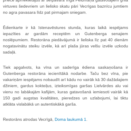
priecē apmeklētajus ar šefpavāra Inga Feldmaņa gatavotajiem grila
virtuves šedevriem un lielisko skatu pāri Vecrīgas baznīcu jumtiem
no agra pavasara līdz pat pirmajam sniegam.
Ēdienkarte ir kā īstenavēstures stunda, kuras laikā iespējams
iepazīties ar gardām receptēm un Gutenberga senajiem
noslēpumiem. Restorāna piedāvājumā ir lieliska līz pat 40 dienām
nogatavinātu steiku izvēle, kā arī plaša jūras velšu izvēle uzkodu
sadaļā.
Tiek apgalvots, ka vīna un saderīga ēdiena saskaņošana ir
Gutenberga restorāna iecienītākā nodarbe. Taču bez vīna, pie
vakariņām iespējams nobaudīt arī kādu no vairāk kā 30 dažādajiem
džiniem, gardus kokteiļus, izteiksmīgas garšas Lielvārdes alu vai
vienu no labākajām kafijām, kuras gatavošanā iemiesoti vairāk kā
150 gadi augstas kvalitātes, pieredzes un uzlabojumi, lai tiktu
atklāta vislabākā un autentiskākā garša.
Restorāns atrodas Vecrīgā,
Doma laukumā 1
.