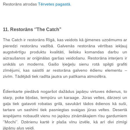
Restorāns atrodas
Tērvetes pagastā
.
11. Restorāns ‘’The Catch’’
The Catch ir restorāns Rīgā, kas veidots kā ģimenes uzņēmums ar
pieredzi restorānu vadībā. Galvenās restorāna vērtības iekļauj
augstvērtīgu produktu kvalitāti, lielisku komandas darbu un
aizraušanos ar oriģinālas garšas veidošanu. Restorāna interjers ir
unikāls un moderns. Gaišo ķieģeļu sienu rotā spilgti grafiti
zīmējumi, kas saistīti ar restorāna galveno ēdienu elementu –
zivīm. Tādējādi tiek radīta jautra un patīkama atmosfēra.
Ēdienkarte piedāvā nogaršot dažādus japāņu virtuves ēdienus, to
starp, poke bļodas, tempūru un karaage. Jūras veltes, dārzeņi un
gaļa tiek gatavoti robatas grilā, savukārt tādos ēdienos kā suši,
tartare un sashimi tiek pasniegtas svaigas jūras veltes. Desertā
iespējams nobaudīt vienu no japāņu zināmākajiem rīsu gardumiem
‘’Mochi’’. Dzērienu kartē ir plaša vīnu izvēle, kā arī divi zīmīgi
jāpāņu alus veidi.