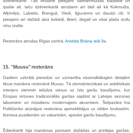
dzērienkartē. Tās virsotnē pieejami Valmiermuižas klasiskie un
īpašie ali, taču dzērienkartē atrodami arī tādi ali kā Kokmuiža,
Alķīmiķis, Labietis, Brenguļi, Viedi, Iļģuciems un daudzi citi. Ir
pieejami arī dažādi alus kokteiļi, liķieri, degali un visai plaša izcilu
vīnu izvēle.
Restorāns atrodas Rīgas centrā,
Aristida Briāna ielā 9a
.
15. ‘’Muusu’’ restorāns
Gadiem uzkrātā pieredze un uzmanība vissmalkākajām detaļām
tikusi manāma restorānā Muusu. Tā ziemeļnieciskais un askētiskais
interjers vienmēr ielūdza viesus uz īstu garšu baudījumu, kur
Eiropas virtuves tradicionālās garšas saplūst ar Latvijas sezonas
labumiem un mūsdienu modernajiem akcentiem. Šefpavāre Ina
Poliščenko aicinājusi restorāna apmeklētājus uz vēlām brokastīm,
biznesa pusdienām un vakariņām, apsolot gardu baudījumu.
Ēdienkartē bija manāmas pavisam dažādas un pretējas garšas,