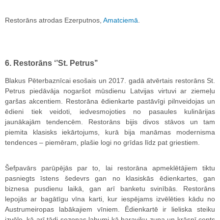
Restorāns atrodas Ezerputnos,
Amatciemā
.
6. Restorāns ‘’St. Petrus’’
Blakus Pēterbaznīcai esošais un 2017. gadā atvērtais restorāns St.
Petrus piedāvāja nogaršot mūsdienu Latvijas virtuvi ar ziemeļu
garšas akcentiem. Restorāna ēdienkarte pastāvīgi pilnveidojas un
ēdieni tiek veidoti, iedvesmojoties no pasaules kulinārijas
jaunākajām tendencēm. Restorāns bijis divos stāvos un tam
piemita klasisks iekārtojums, kurā bija manāmas modernisma
tendences – piemēram, plašie logi no grīdas līdz pat griestiem.
Šefpavārs parūpējās par to, lai restorāna apmeklētājiem tiktu
pasniegts īstens šedevrs gan no klasiskās ēdienkartes, gan
biznesa pusdienu laikā, gan arī banketu svinībās. Restorāns
lepojās ar bagātīgu vīna karti, kur iespējams izvēlēties kādu no
Austrumeiropas labākajiem vīniem. Ēdienkartē ir lieliska steiku
izvēle, kā arī tādi sezonas labumi kā baraviku zupa un krāsnī cepts