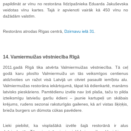
papildināt ar vīnu no restorāna līdzīpašnieka Eduarda Jakuševska
veidotas vīnu kartes. Tajā ir apvienoti vairāk kā 450 vīnu no
dažādām valstīm.
Restorāns atrodas Rīgas centrā,
Dzirnavu ielā 31
.
14. Vamiermuižas vēstniecība Rīgā
2011.gadā Rīgā tika atvērta Valmiermuižas vēstniecība. Tā ceļ
godā karu plosīto Valmiermuižu un tās veiksmīgos centienus
atdzīvoties un ražot visā Latvijā un citviet pasaulē iemīļotu alu.
Valmiermuižas restorāna iekārtojumā, tāpat kā ēdienkartē, manāms
latvisks pieskāriens. Pamtēdienu izvēle nav ļoti plaša, taču to pilda
izteiksmīgu latviešu garšu ēdieni – jaunie kartupeļi un skābais
krējums, rudens sezonai raksturīgās gailenes, kā arī vistas šķiņķis,
brieža burgers un dūmota cūkas pavēdere.
Lieki piebilst, ka visplašākā izvēle šajā restorānā ir alus