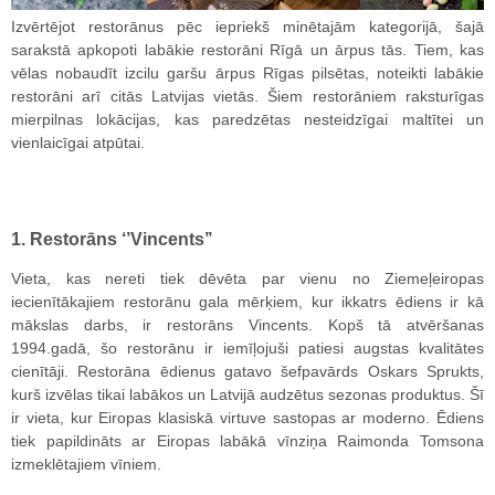
Izvērtējot restorānus pēc iepriekš minētajām kategorijā, šajā
sarakstā apkopoti labākie restorāni Rīgā un ārpus tās. Tiem, kas
vēlas nobaudīt izcilu garšu ārpus Rīgas pilsētas, noteikti labākie
restorāni arī citās Latvijas vietās. Šiem restorāniem raksturīgas
mierpilnas lokācijas, kas paredzētas nesteidzīgai maltītei un
vienlaicīgai atpūtai.
1. Restorāns ‘’Vincents’’
Vieta, kas nereti tiek dēvēta par vienu no Ziemeļeiropas
iecienītākajiem restorānu gala mērķiem, kur ikkatrs ēdiens ir kā
mākslas darbs, ir restorāns Vincents. Kopš tā atvēršanas
1994.gadā, šo restorānu ir iemīļojuši patiesi augstas kvalitātes
cienītāji. Restorāna ēdienus gatavo šefpavārds Oskars Sprukts,
kurš izvēlas tikai labākos un Latvijā audzētus sezonas produktus. Šī
ir vieta, kur Eiropas klasiskā virtuve sastopas ar moderno. Ēdiens
tiek papildināts ar Eiropas labākā vīnziņa Raimonda Tomsona
izmeklētajiem vīniem.