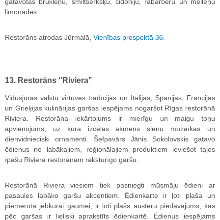
gatavotas brūkleņu, smiltsērkšķu, cidoniju, rabarberu un melleņu
limonādes.
Restorāns atrodas Jūrmalā,
Vienības prospektā 36
.
13. Restorāns ‘’Riviera’’
Vidusjūras valstu virtuves tradīcijas un Itālijas, Spānijas, Francijas
un Grieķijas kulinārijas garšas iespējams nogaršot Rīgas restorānā
Riviera. Restorāna iekārtojums ir mierīgu un maigu toņu
apvienojums, uz kura izceļas akmens sienu mozaīkas un
dienvidnieciski ornamenti. Šefpavārs Jānis Sokolovskis gatavo
ēdienus no labākajiem, reģionālajiem produktiem ieviešot tajos
īpašu Riviera restorānam raksturīgo garšu.
Restorānā Riviera viesiem tiek pasniegti mūsmāju ēdieni ar
pasaules labāko garšu akcentiem. Ēdienkarte ir ļoti plaša un
piemērota jebkurai gaumei, ir ļoti plašs austeru piedāvājums, kas
pēc garšas ir lieliski aprakstīts ēdienkartē. Ēdienus iespējams