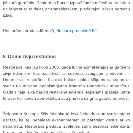
jebkurš gardēdis. Restorāns Faces izpauž īpašu mīlestību pret vīnu
un labprāt ar to dalās ar apmeklētajiem, piedāvājot lielisku portvīnu
izlasi.
Restorāns atrodas Jūrmalā,
Bulduru prospektā 52
.
8. Dome zivju restorāns
Restorāns, kas jau kopš 2009. gada lutina apmeklētājus ar gardiem
zivju ēdieniem, kas papildināti ar sezonas svaigajām piedevām, ir
Dome zivju restorāns. Klasiski baltais galda klājums sastopas ar
sveču un mērenā apgaismojuma izstaroto romantisku atmosfēru.
Gada siltajā laikā baudīt restorāna ēdienus iespējams īpašajā jumta
terasē, kur pavāri apmeklētāju acu priekšā uz grila gatavo ēdienus.
Šefpavārs Kristaps Sīlis ēdienkartē ievieš skaidras un izteiksmīgas
garšas, kā arī nebaidās eksperimentēt un pārsteigt viesus ar ko
neparastu. Restorāns piedāvā izvēlēties starp sezonas ēdienkarti,
biznesa pusdienām vai degustācijas ēdienkarti.