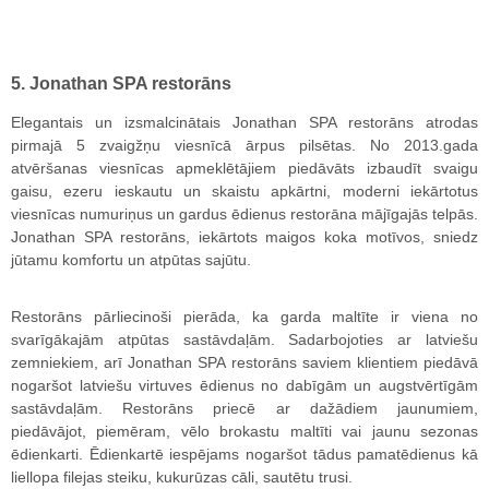
5. Jonathan SPA restorāns
Elegantais un izsmalcinātais Jonathan SPA restorāns atrodas
pirmajā 5 zvaigžņu viesnīcā ārpus pilsētas. No 2013.gada
atvēršanas viesnīcas apmeklētājiem piedāvāts izbaudīt svaigu
gaisu, ezeru ieskautu un skaistu apkārtni, moderni iekārtotus
viesnīcas numuriņus un gardus ēdienus restorāna mājīgajās telpās.
Jonathan SPA restorāns, iekārtots maigos koka motīvos, sniedz
jūtamu komfortu un atpūtas sajūtu.
Restorāns pārliecinoši pierāda, ka garda maltīte ir viena no
svarīgākajām atpūtas sastāvdaļām. Sadarbojoties ar latviešu
zemniekiem, arī Jonathan SPA restorāns saviem klientiem piedāvā
nogaršot latviešu virtuves ēdienus no dabīgām un augstvērtīgām
sastāvdaļām. Restorāns priecē ar dažādiem jaunumiem,
piedāvājot, piemēram, vēlo brokastu maltīti vai jaunu sezonas
ēdienkarti. Ēdienkartē iespējams nogaršot tādus pamatēdienus kā
liellopa filejas steiku, kukurūzas cāli, sautētu trusi.