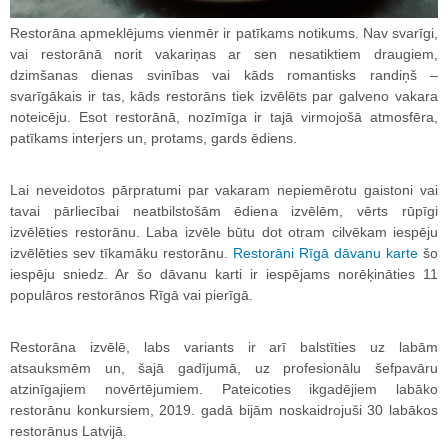
Restorāna apmeklējums vienmēr ir patīkams notikums. Nav svarīgi,
vai restorānā norit vakariņas ar sen nesatiktiem draugiem,
dzimšanas dienas svinības vai kāds romantisks randiņš –
svarīgākais ir tas, kāds restorāns tiek izvēlēts par galveno vakara
noteicēju. Esot restorānā, nozīmīga ir tajā virmojošā atmosfēra,
patīkams interjers un, protams, gards ēdiens.
Lai neveidotos pārpratumi par vakaram nepiemērotu gaistoni vai
tavai pārliecībai neatbilstošām ēdiena izvēlēm, vērts rūpīgi
izvēlēties restorānu. Laba izvēle būtu dot otram cilvēkam iespēju
izvēlēties sev tīkamāku restorānu.
Restorāni Rīgā dāvanu karte
šo
iespēju sniedz. Ar šo dāvanu karti ir iespējams norēķināties 11
populāros restorānos Rīgā vai pierīgā.
Restorāna izvēlē, labs variants ir arī balstīties uz labām
atsauksmēm un, šajā gadījumā, uz profesionālu šefpavāru
atzinīgajiem novērtējumiem. Pateicoties ikgadējiem labāko
restorānu konkursiem, 2019. gadā bijām noskaidrojuši 30 labākos
restorānus Latvijā.