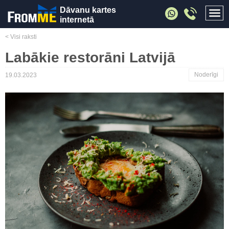
Dāvanu kartes
internetā
< Visi raksti
Labākie restorāni Latvijā
Noderīgi
19.03.2023