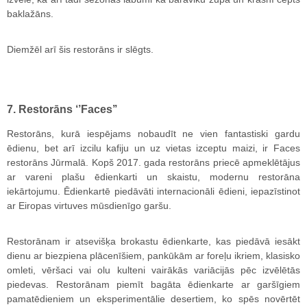
baklažāns.
Diemžēl arī šis restorāns ir slēgts.
7. Restorāns ‘’Faces’’
Restorāns, kurā iespējams nobaudīt ne vien fantastiski gardu
ēdienu, bet arī izcilu kafiju un uz vietas izceptu maizi, ir Faces
restorāns Jūrmalā. Kopš 2017. gada restorāns priecē apmeklētājus
ar vareni plašu ēdienkarti un skaistu, modernu restorāna
iekārtojumu. Ēdienkartē piedāvāti internacionāli ēdieni, iepazīstinot
ar Eiropas virtuves mūsdienīgo garšu.
Restorānam ir atsevišķa brokastu ēdienkarte, kas piedāvā iesākt
dienu ar biezpiena plācenīšiem, pankūkām ar foreļu ikriem, klasisko
omleti, vēršaci vai olu kulteni vairākās variācijās pēc izvēlētās
piedevas. Restorānam piemīt bagāta ēdienkarte ar garšīgiem
pamatēdieniem un eksperimentālie desertiem, ko spēs novērtēt