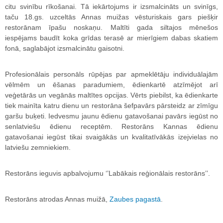
citu svinību rīkošanai. Tā iekārtojums ir izsmalcināts un svinīgs,
taču 18.gs. uzceltās Annas muižas vēsturiskais gars piešķir
restorānam īpašu noskaņu. Maltīti gada siltajos mēnešos
iespējams baudīt koka grīdas terasē ar mierīgiem dabas skatiem
fonā, saglabājot izsmalcinātu gaisotni.
Profesionālais personāls rūpējas par apmeklētāju individuālajām
vēlmēm un ēšanas paradumiem, ēdienkartē atzīmējot arī
veģetārās un vegānās maltītes opcijas. Vērts piebilst, ka ēdienkarte
tiek mainīta katru dienu un restorāna šefpavārs pārsteidz ar zīmīgu
garšu buķeti. Iedvesmu jaunu ēdienu gatavošanai pavārs iegūst no
senlatviešu ēdienu receptēm. Restorāns Kannas ēdienu
gatavošanai iegūst tikai svaigākās un kvalitatīvākās izejvielas no
latviešu zemniekiem.
Restorāns ieguvis apbalvojumu ‘’Labākais reģionālais restorāns’’.
Restorāns atrodas Annas muižā,
Zaubes pagastā
.