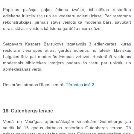
Papildus plašajai gaļas ēdienu izvēlei, bibliotēkas restorāna
ēdiekartē ir izcila zivju un arī veģetāru ēdienu izlase. Pēc restorānā
rekonstrukcijas, pirmais stāvs veidots kā moderns bārs, savukārt
otrais stāvs ir veidots kā īstena gardēžu miera oāze.
Šefpavārs Kaspars Barsukovs izgatavojis 3 ēdienkartes, kurās
restorāni viesi spēs atrast gardus ēdienus no latviski klasiskās
Latgales līdz pat modernās Eiropas virtuvei. Restorānā veidotais
modernais bibliotēkas interjers padara šo vietu par unikālu un
apmeklēšanas vērtu.
Restorāns atrodas Rīgas centrā,
Tērbatas ielā 2
.
18. Gutenbergs terase
Vienā no Vecrīgas apburošākajām viesnīcām Gutenbergs jau
vairāk kā 15 gadus darbojas restorāna Gutenbergs terase. Tā