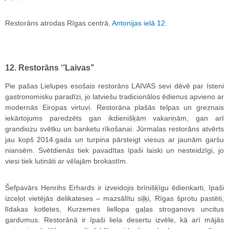
Restorāns atrodas Rīgas centrā,
Antonijas ielā 12
.
12. Restorāns ‘’Laivas’’
Pie pašas Lielupes esošais restorāns LAIVAS sevi dēvē par īsteni
gastronomisku paradīzi, jo latviešu tradicionālos ēdienus apvieno ar
modernās Eiropas virtuvi. Restorāna plašās telpas un greznais
iekārtojums paredzēts gan ikdienišķām vakariņām, gan arī
grandiozu svētku un banketu rīkošanai. Jūrmalas restorāns atvērts
jau kopš 2014.gada un turpina pārsteigt viesus ar jaunām garšu
niansēm. Svētdienās tiek pavadītas īpaši laiski un nesteidzīgi, jo
viesi tiek lutināti ar vēlajām brokastīm.
Šefpavārs Henrihs Erhards ir izveidojis brīnišķīgu ēdienkarti, īpaši
izceļot vietējās delikateses – mazsālītu siļķi, Rīgas šprotu pastēti,
līdakas kotletes, Kurzemes liellopa gaļas stroganovs uncitus
gardumus. Restorānā ir īpaši liela desertu izvēle, kā arī mājās