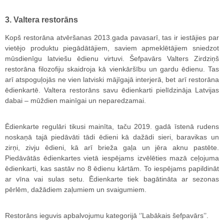
3. Valtera restorāns
Kopš restorāna atvēršanas 2013.gada pavasarī, tas ir iestājies par
vietējo produktu piegādātājiem, saviem apmeklētājiem sniedzot
mūsdienīgu latviešu ēdienu virtuvi. Šefpavārs Valters Zirdziņš
restorāna filozofiju skaidroja kā vienkāršību un gardu ēdienu. Tas
arī atspoguļojās ne vien latviski mājīgajā interjerā, bet arī restorāna
ēdienkartē. Valtera restorāns savu ēdienkarti pielīdzināja Latvijas
dabai – mūždien mainīgai un neparedzamai.
Ēdienkarte regulāri tikusi mainīta, taču 2019. gadā īstenā rudens
noskaņā tajā piedāvāti tādi ēdieni kā dažādi sieri, baravikas un
zirņi, zivju ēdieni, kā arī brieža gaļa un jēra aknu pastēte.
Piedāvātās ēdienkartes vietā iespējams izvēlēties mazā ceļojuma
ēdienkarti, kas sastāv no 8 ēdienu kārtām. To iespējams papildināt
ar vīna vai sulas setu. Ēdienkarte tiek bagātināta ar sezonas
pērlēm, dažādiem zaļumiem un svaigumiem.
Restorāns ieguvis apbalvojumu kategorijā ‘’Labākais šefpavārs’’.