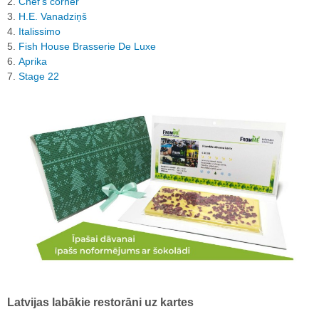
2.
Chef’s corner
3.
H.E. Vanadziņš
4.
Italissimo
5.
Fish House Brasserie De Luxe
6.
Aprika
7.
Stage 22
Latvijas labākie restorāni uz kartes