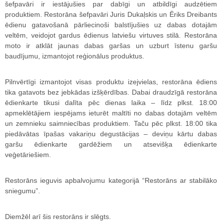
šefpavāri ir iestājušies par dabīgi un atbildīgi audzētiem
produktiem. Restorāna šefpavāri Juris Dukaļskis un Ēriks Dreibants
ēdienu gatavošanā pārliecinoši balstījušies uz dabas dotajām
veltēm, veidojot gardus ēdienus latviešu virtuves stilā. Restorāna
moto ir atklāt jaunas dabas garšas un uzburt īstenu garšu
baudījumu, izmantojot reģionālus produktus.
Pilnvērtīgi izmantojot visas produktu izejvielas, restorāna ēdiens
tika gatavots bez jebkādas izšķērdības. Dabai draudzīgā restorāna
ēdienkarte tikusi dalīta pēc dienas laika – līdz plkst. 18:00
apmeklētājiem iespējams ieturēt maltīti no dabas dotajām veltēm
un zemnieku saimniecības produktiem. Taču pēc plkst. 18:00 tika
piedāvātas īpašas vakariņu degustācijas – deviņu kārtu dabas
garšu ēdienkarte gardēžiem un atsevišķa ēdienkarte
veģetāriešiem.
Restorāns ieguvis apbalvojumu kategorijā “Restorāns ar stabilāko
sniegumu”.
Diemžēl arī šis restorāns ir slēgts.