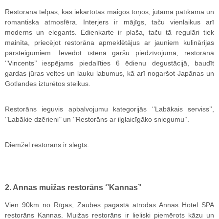
Restorāna telpās, kas iekārtotas maigos toņos, jūtama patīkama un
romantiska atmosfēra. Interjers ir mājīgs, taču vienlaikus arī
moderns un elegants. Ēdienkarte ir plaša, taču tā regulāri tiek
mainīta, priecējot restorāna apmeklētājus ar jauniem kulinārijas
pārsteigumiem. Ievedot īstenā garšu piedzīvojumā, restorānā
‘’Vincents’’ iespējams piedalīties 6 ēdienu degustācijā, baudīt
gardas jūras veltes un lauku labumus, kā arī nogaršot Japānas un
Gotlandes izturētos steikus.
Restorāns ieguvis apbalvojumu kategorijās ‘’Labākais serviss’’,
‘’Labākie dzērieni’’ un ‘’Restorāns ar ilglaicīgāko sniegumu’’.
Diemžēl restorāns ir slēgts.
2. Annas muižas restorāns ‘’Kannas’’
Vien 90km no Rīgas, Zaubes pagastā atrodas Annas Hotel SPA
restorāns Kannas. Muižas restorāns ir lieliski piemērots kāzu un