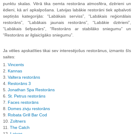
punktu skalas. Vērā tika ņemta restorāna atmosfēra, dzērieni un
ēdieni, kā arī apkalpošana. Latvijas labākie restorāni tiek apbalvoti
septiņās kategorijās: “Labākais serviss”, “Labākais reģionālais
restorāns”, “Labākais jaunais restorāns”, “Labākie dzērieni”,
“Labākais šefpavārs”, “Restorāns ar stabilāko sniegumu” un
“Restorāns ar ilglaicīgāko sniegumu”.
Ja vēlies apskatīties tikai sev interesējošus restorānus, izmanto šīs
saites:
1.
Vincents
2.
Kannas
3.
Valtera restorāns
4.
Restorāns 3
5.
Jonathan Spa Restorāns
6.
St. Petrus restorāns
7.
Faces restorāns
8.
Domes zivju restorāns
9.
Robata Grill Bar Cod
10.
Zoltners
11.
The Catch
12.
Laivas