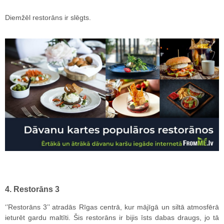
Diemžēl restorāns ir slēgts.
4. Restorāns 3
‘’Restorāns 3’’ atradās Rīgas centrā, kur mājīgā un siltā atmosfērā
ieturēt gardu maltīti. Šis restorāns ir bijis īsts dabas draugs, jo tā