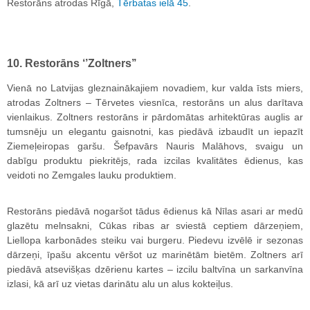
Restorāns atrodas Rīgā,
Tērbatas ielā 45
.
10. Restorāns ‘’Zoltners’’
Vienā no Latvijas gleznainākajiem novadiem, kur valda īsts miers,
atrodas Zoltners – Tērvetes viesnīca, restorāns un alus darītava
vienlaikus. Zoltners restorāns ir pārdomātas arhitektūras auglis ar
tumsnēju un elegantu gaisnotni, kas piedāvā izbaudīt un iepazīt
Ziemeļeiropas garšu. Šefpavārs Nauris Malāhovs, svaigu un
dabīgu produktu piekritējs, rada izcilas kvalitātes ēdienus, kas
veidoti no Zemgales lauku produktiem.
Restorāns piedāvā nogaršot tādus ēdienus kā Nīlas asari ar medū
glazētu melnsakni, Cūkas ribas ar sviestā ceptiem dārzeņiem,
Liellopa karbonādes steiku vai burgeru. Piedevu izvēlē ir sezonas
dārzeņi, īpašu akcentu vēršot uz marinētām bietēm. Zoltners arī
piedāvā atsevišķas dzērienu kartes – izcilu baltvīna un sarkanvīna
izlasi, kā arī uz vietas darinātu alu un alus kokteiļus.