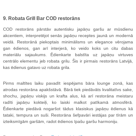
9. Robata Grill Bar COD restorāns
COD restorāns pārstāv autentisku japāņu garšu ar mūsdienu
akcentiem, interpretējot senās japāņu receptes jaunā un modernā
veidā. Restorānā piekoptais minimālisms un elegance vērojama
gan ēdienos, gan arī interjerā, ko veido koks un citu dabas
materiālu sajaukums. Ēdienkarte balstīta uz japāņu virtuves
centrālo elementu jeb robata grilu. Šis ir pirmais restorāns Latvijā,
kas ēdienus gatavo uz robata grila.
Pirms maltītes laiku pavadīt iespējams bāra lounge zonā, kas
atrodas restorāna apakšstāvā. Bārā tiek piedāvāts kvalitatīvs sake,
shochu, japāņu viskijs un krafta alus, kā arī restorāna meistaru
radīti japāņu kokteiļi, ko laiski malkot patīkamā atmosfērā.
Ēdienkarte piedāvā nogaršot tādus klasiskus japāņu ēdienus kā
tataki, tempura un suši. Restorāna šefpavāri iestājas par tīrām un
izteiksmīgām garšām, radot ēdienos īpašu garšu harmoniju.