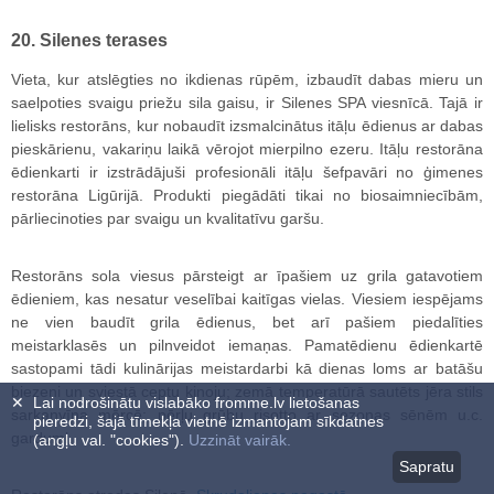
20. Silenes terases
Vieta, kur atslēgties no ikdienas rūpēm, izbaudīt dabas mieru un
saelpoties svaigu priežu sila gaisu, ir Silenes SPA viesnīcā. Tajā ir
lielisks restorāns, kur nobaudīt izsmalcinātus itāļu ēdienus ar dabas
pieskārienu, vakariņu laikā vērojot mierpilno ezeru. Itāļu restorāna
ēdienkarti ir izstrādājuši profesionāli itāļu šefpavāri no ģimenes
restorāna Ligūrijā. Produkti piegādāti tikai no biosaimniecībām,
pārliecinoties par svaigu un kvalitatīvu garšu.
Restorāns sola viesus pārsteigt ar īpašiem uz grila gatavotiem
ēdieniem, kas nesatur veselībai kaitīgas vielas. Viesiem iespējams
ne vien baudīt grila ēdienus, bet arī pašiem piedalīties
meistarklasēs un pilnveidot iemaņas. Pamatēdienu ēdienkartē
sastopami tādi kulinārijas meistardarbi kā dienas loms ar batāšu
biezeni un sviestā ceptu kinoju; zemā temperatūrā sautēts jēra stils
✕
Lai nodrošinātu vislabāko fromme.lv lietošanas
sarkanvīna mērcē; pērļu grūbu risotto ar sezonas sēnēm u.c.
pieredzi, šajā tīmekļa vietnē izmantojam sīkdatnes
gardumi.
(angļu val. "cookies").
Uzzināt vairāk.
Sapratu