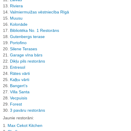
13.
Riviera
14.
Valmiermuižas vēstniecība Rīgā
15.
Muusu
16.
Kolonāde
17.
Bibliotēka No. 1 Restorāns
18.
Gutenbergs terase
19.
Portofino
20.
Silene Terases
21.
Garage vīna bārs
22.
Dikļu pils restorāns
23.
Entresol
24.
Rātes vārti
25.
Kaļķu vārti
26.
Bangert’s
27.
Villa Santa
28.
Vecpuisis
29.
Forest
30.
3 pavāru restorāns
Jaunie restorāni:
1.
Max Cekot Kitchen