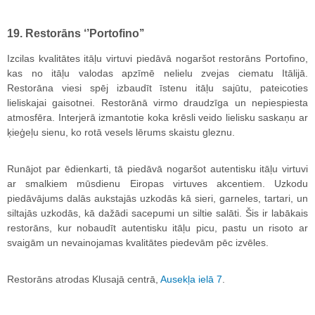
19. Restorāns ‘’Portofino’’
Izcilas kvalitātes itāļu virtuvi piedāvā nogaršot restorāns Portofino,
kas no itāļu valodas apzīmē nelielu zvejas ciematu Itālijā.
Restorāna viesi spēj izbaudīt īstenu itāļu sajūtu, pateicoties
lieliskajai gaisotnei. Restorānā virmo draudzīga un nepiespiesta
atmosfēra. Interjerā izmantotie koka krēsli veido lielisku saskaņu ar
ķieģeļu sienu, ko rotā vesels lērums skaistu gleznu.
Runājot par ēdienkarti, tā piedāvā nogaršot autentisku itāļu virtuvi
ar smalkiem mūsdienu Eiropas virtuves akcentiem. Uzkodu
piedāvājums dalās aukstajās uzkodās kā sieri, garneles, tartari, un
siltajās uzkodās, kā dažādi sacepumi un siltie salāti. Šis ir labākais
restorāns, kur nobaudīt autentisku itāļu picu, pastu un risoto ar
svaigām un nevainojamas kvalitātes piedevām pēc izvēles.
Restorāns atrodas Klusajā centrā,
Ausekļa ielā 7
.