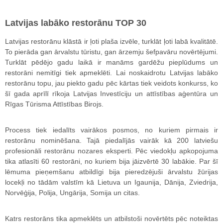
Latvijas labāko restorānu TOP 30
Latvijas restorānu klāstā ir ļoti plaša izvēle, turklāt ļoti labā kvalitātē.
To pierāda gan ārvalstu tūristu, gan ārzemju šefpavāru novērtējumi.
Turklāt pēdējo gadu laikā ir manāms gardēžu pieplūdums un
restorāni nemitīgi tiek apmeklēti. Lai noskaidrotu Latvijas labāko
restorānu topu, jau piekto gadu pēc kārtas tiek veidots konkurss, ko
šī gada aprīlī rīkoja Latvijas Investīciju un attīstības aģentūra un
Rīgas Tūrisma Attīstības Birojs.
Process tiek iedalīts vairākos posmos, no kuriem pirmais ir
restorānu nominēšana. Tajā piedalījās vairāk kā 200 latviešu
profesionāli restorānu nozares eksperti. Pēc viedokļu apkopojuma
tika atlasīti 60 restorāni, no kuriem bija jāizvērtē 30 labākie. Par šī
lēmuma pieņemšanu atbildīgi bija pieredzējuši ārvalstu žūrijas
locekļi no tādām valstīm kā Lietuva un Igaunija, Dānija, Zviedrija,
Norvēģija, Polija, Ungārija, Somija un citas.
Katrs restorāns tika apmeklēts un atbilstoši novērtēts pēc noteiktas