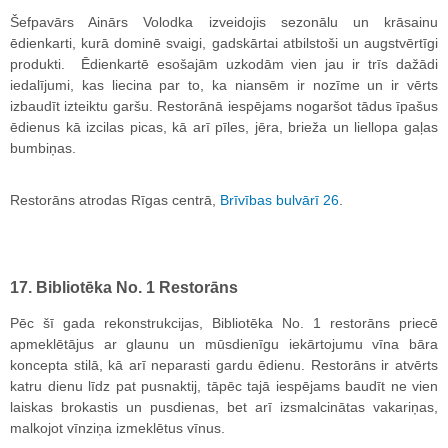
Šefpavārs Ainārs Volodka izveidojis sezonālu un krāsainu
ēdienkarti, kurā dominē svaigi, gadskārtai atbilstoši un augstvērtīgi
produkti. Ēdienkartē esošajām uzkodām vien jau ir trīs dažādi
iedalījumi, kas liecina par to, ka niansēm ir nozīme un ir vērts
izbaudīt izteiktu garšu. Restorānā iespējams nogaršot tādus īpašus
ēdienus kā izcilas picas, kā arī pīles, jēra, brieža un liellopa gaļas
bumbiņas.
Restorāns atrodas Rīgas centrā,
Brīvības bulvārī 26
.
17. Bibliotēka No. 1 Restorāns
Pēc šī gada rekonstrukcijas, Bibliotēka No. 1 restorāns priecē
apmeklētājus ar glaunu un mūsdienīgu iekārtojumu vīna bāra
koncepta stilā, kā arī neparasti gardu ēdienu. Restorāns ir atvērts
katru dienu līdz pat pusnaktij, tāpēc tajā iespējams baudīt ne vien
laiskas brokastis un pusdienas, bet arī izsmalcinātas vakariņas,
malkojot vīnziņa izmeklētus vīnus.