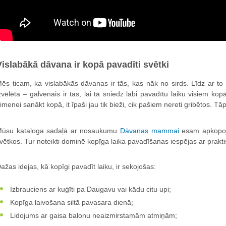
Vislabākā dāvana ir kopā pavadīti svētki
ēs ticam, ka vislabākās dāvanas ir tās, kas nāk no sirds. Līdz ar to n
zvēlēta – galvenais ir tas, lai tā sniedz labi pavadītu laiku visiem ko
imenei sanākt kopā, it īpaši jau tik bieži, cik pašiem nereti gribētos. Tā
ūsu kataloga sadaļā ar nosaukumu
Dāvanas mammai
esam apkopoj
vētkos. Tur noteikti dominē kopīga laika pavadīšanas iespējas ar pr
ažas idejas, kā kopīgi pavadīt laiku, ir sekojošas:
Izbrauciens ar kuģīti pa Daugavu vai kādu citu upi;
Kopīga laivošana siltā pavasara dienā;
Lidojums ar gaisa balonu neaizmirstamām atmiņām;