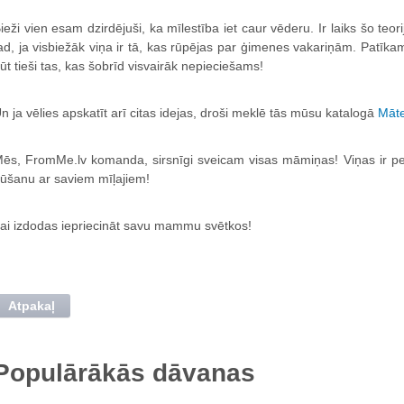
ieži vien esam dzirdējuši, ka mīlestība iet caur vēderu. Ir laiks šo teo
ad, ja visbiežāk viņa ir tā, kas rūpējas par ģimenes vakariņām. Patīk
ūt tieši tas, kas šobrīd visvairāk nepieciešams!
n ja vēlies apskatīt arī citas idejas, droši meklē tās mūsu katalogā
Māte
ēs, FromMe.lv komanda, sirsnīgi sveicam visas māmiņas! Viņas ir pe
ūšanu ar saviem mīļajiem!
ai izdodas iepriecināt savu mammu svētkos!
Atpakaļ
Populārākās dāvanas