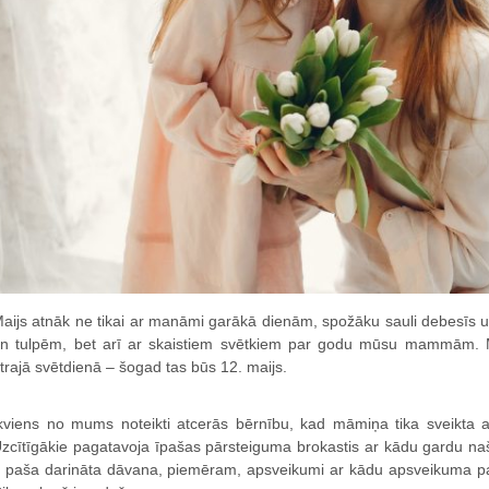
aijs atnāk ne tikai ar manāmi garākā dienām, spožāku sauli debesīs
n tulpēm, bet arī ar skaistiem svētkiem par godu mūsu mammām. M
trajā svētdienā – šogad tas būs 12. maijs.
kviens no mums noteikti atcerās bērnību, kad māmiņa tika sveikta a
zcītīgākie pagatavoja īpašas pārsteiguma brokastis ar kādu gardu naš
r paša darināta dāvana, piemēram, apsveikumi ar kādu apsveikuma p