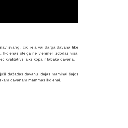
av svarīgi, cik liela vai dārga dāvana tike
pā. Ikdienas steigā ne vienmēr izdodas visai
pēc kvalitatīvs laiks kopā ir labākā dāvana.
uši dažādas dāvanu idejas māmiņai šajos
aktiskām dāvanām mammas ikdienai.