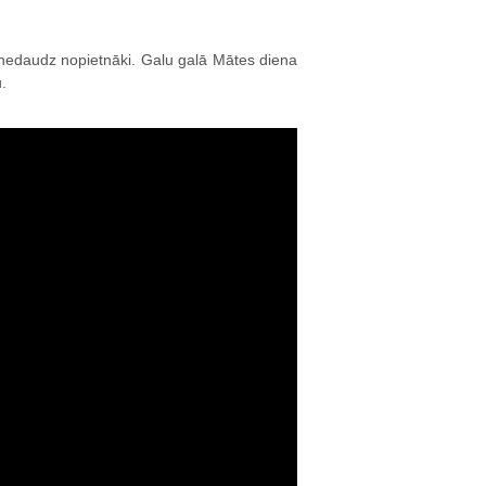
t nedaudz nopietnāki. Galu galā Mātes diena
u.