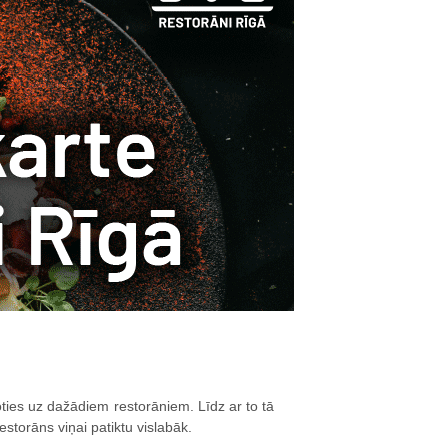
ties uz dažādiem restorāniem. Līdz ar to tā
storāns viņai patiktu vislabāk.