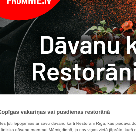
Kopīgas vakariņas vai pusdienas restorānā
ēs ļoti lepojamies ar savu dāvanu karti Restorāni Rīgā, kas piedāvā do
r lieliska dāvana mammai Māmiņdienā, jo nav viņas vietā jāprāto, kurš re