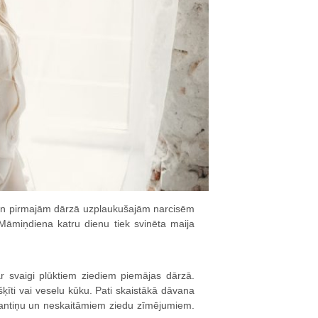
 un pirmajām dārzā uzplaukušajām narcisēm
āmiņdiena katru dienu tiek svinēta maija
r svaigi plūktiem ziediem piemājas dārzā.
ķīti vai veselu kūku. Pati skaistākā dāvana
antiņu un neskaitāmiem ziedu zīmējumiem.