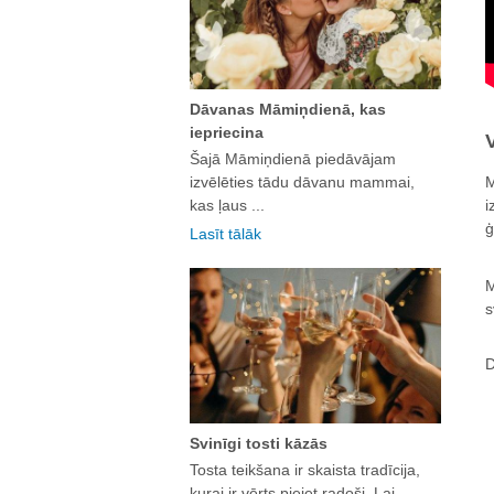
Dāvanas Māmiņdienā, kas
iepriecina
Šajā Māmiņdienā piedāvājam
M
izvēlēties tādu dāvanu mammai,
i
kas ļaus ...
ģ
Lasīt tālāk
M
s
D
Svinīgi tosti kāzās
Tosta teikšana ir skaista tradīcija,
kurai ir vērts pieiet radoši. Lai ...