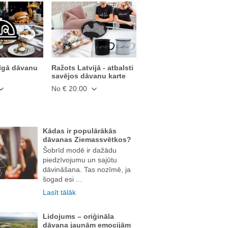
īgā dāvanu
Ražots Latvijā - atbalsti
savējos dāvanu karte
No € 20.00
Kādas ir populārākās
dāvanas Ziemassvētkos?
Šobrīd modē ir dažādu
piedzīvojumu un sajūtu
dāvināšana. Tas nozīmē, ja
šogad esi ...
Lasīt tālāk
Lidojums – oriģināla
dāvana jaunām emocijām