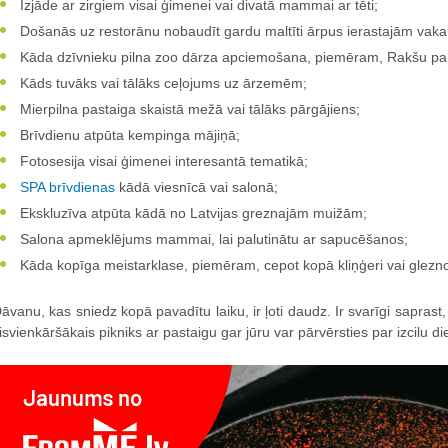
Izjāde ar zirgiem visai ģimenei vai divatā mammai ar tēti;
Došanās uz restorānu nobaudīt gardu maltīti ārpus ierastajām vak
Kāda dzīvnieku pilna zoo dārza apciemošana, piemēram, Rakšu pa
Kāds tuvāks vai tālāks ceļojums uz ārzemēm;
Mierpilna pastaiga skaistā mežā vai tālāks pārgājiens;
Brīvdienu atpūta kempinga mājiņā;
Fotosesija visai ģimenei interesantā tematikā;
SPA brīvdienas
kādā viesnīcā vai salonā;
Ekskluzīva atpūta kādā no Latvijas greznajām muižām;
Salona apmeklējums mammai, lai palutinātu ar sapucēšanos;
Kāda kopīga meistarklase, piemēram, cepot kopā kliņģeri vai glezno
āvanu, kas sniedz kopā pavadītu laiku, ir ļoti daudz. Ir svarīgi saprast
isvienkāršākais pikniks ar pastaigu gar jūru var pārvērsties par izcilu 