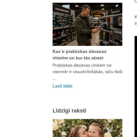
C
K
i
Kas ir praktiskas dāvanas
vīrietim un kur tās atrast
Praktiskas dāvanas vīrietim ne
vienmēr ir visuzkrītošākās, taču tieši
...
Lasīt tālāk
Līdzīgi raksti