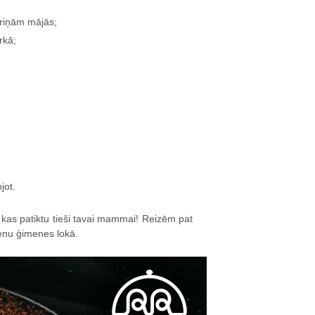
ariņām mājās;
rkā;
jot.
, kas patiktu tieši tavai mammai! Reizēm pat
dienu ģimenes lokā.