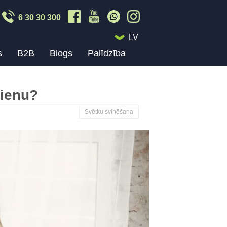
6 30 30 300
LV
s
B2B
Blogs
Palīdzība
dienu?
Svētku svinēšana