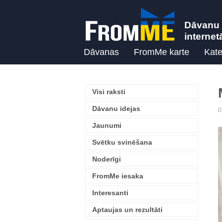
Dāvanu 
internet
Dāvanas
FromMe karte
Kate
Visi raksti
Dāvanu idejas
0
Jaunumi
Svētku svinēšana
Noderīgi
FromMe iesaka
Interesanti
Aptaujas un rezultāti