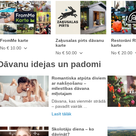
FromMe karte
Zaķusalas pirts dāvanu
Restorāni R
karte
karte
No € 10.00
No € 50.00
No € 20.00
Dāvanu idejas un padomi
Romantiska atpūta diviem
ar nakšņošanu –
mīlestības dāvana
mīļotajam
Dāvana, kas vienmēr strādā
– pavadīt vairāk ...
Lasīt tālāk
Skolotāju diena – ko
dāvināt?