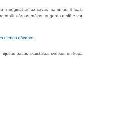
riju izmēģināt arī uz savas mammas. It īpaši
ama atpūta ārpus mājas un garda maltīte var
s dienas dāvanas
.
lnījušas pašus skaistākos svētkus un kopā