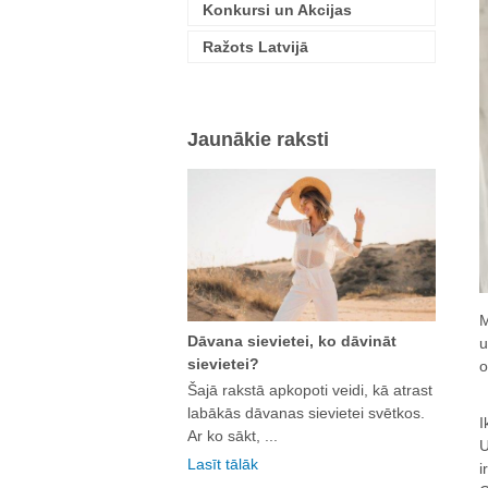
Konkursi un Akcijas
Ražots Latvijā
Jaunākie raksti
M
Dāvana sievietei, ko dāvināt
u
sievietei?
o
Šajā rakstā apkopoti veidi, kā atrast
labākās dāvanas sievietei svētkos.
I
Ar ko sākt, ...
U
Lasīt tālāk
i