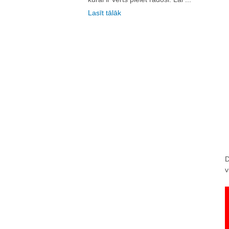
Lasīt tālāk
D
v