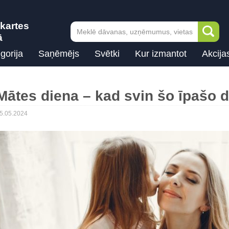
kartes
ā
gorija
Saņēmējs
Svētki
Kur izmantot
Akcija
Mātes diena – kad svin šo īpašo 
5.05.2024