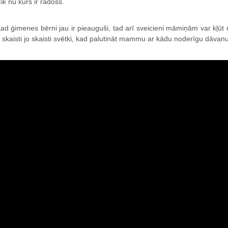
ik nu kurš ir radošs.
ad ģimenes bērni jau ir pieauguši, tad arī sveicieni māmiņām var kļū
r skaisti jo skaisti svētki, kad palutināt mammu ar kādu noderīgu dāvan