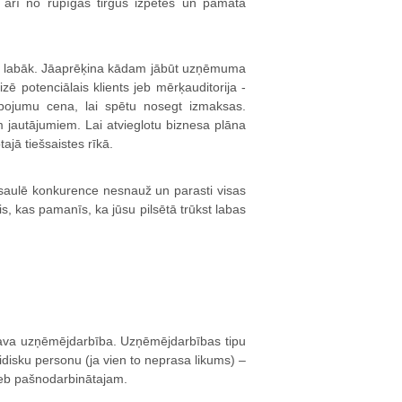
arī no rūpīgas tirgus izpētes un pamata
jo labāk. Jāaprēķina kādam jābūt uzņēmuma
ē potenciālais klients jeb mērķauditorija -
lpojumu cena, lai spētu nosegt izmaksas.
m jautājumiem. Lai atvieglotu biznesa plāna
tajā tiešsaistes rīkā.
asaulē konkurence nesnauž un parasti visas
is, kas pamanīs, ka jūsu pilsētā trūkst labas
rē sava uzņēmējdarbība. Uzņēmējdarbības tipu
idisku personu (ja vien to neprasa likums) –
jeb pašnodarbinātajam.