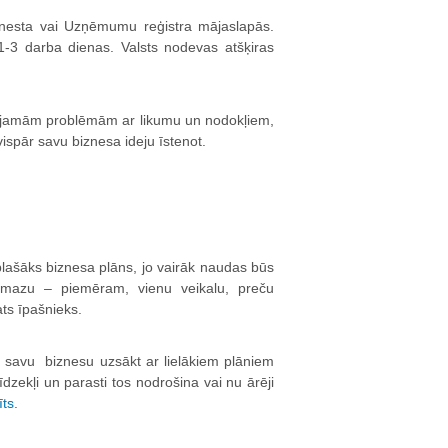
enesta vai Uzņēmumu reģistra mājaslapās.
1-3 darba dienas. Valsts nodevas atšķiras
espējamām problēmām ar likumu un nodokļiem,
 vispār savu biznesa ideju īstenot.
plašāks biznesa plāns, jo vairāk naudas būs
 mazu – piemēram, vienu veikalu, preču
ats īpašnieks.
savu biznesu uzsākt ar lielākiem plāniem
īdzekļi un parasti tos nodrošina vai nu ārēji
īts
.