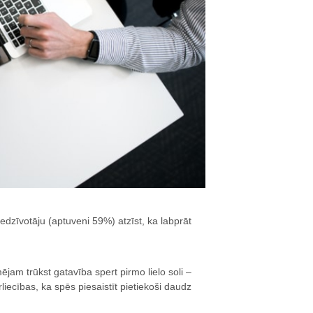
dzīvotāju (aptuveni 59%) atzīst, ka labprāt
jam trūkst gatavība spert pirmo lielo soli –
rliecības, ka spēs piesaistīt pietiekoši daudz