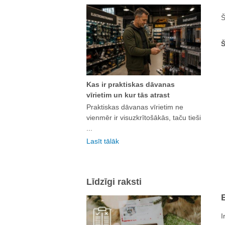
Š
Š
Kas ir praktiskas dāvanas
vīrietim un kur tās atrast
Praktiskas dāvanas vīrietim ne
vienmēr ir visuzkrītošākās, taču tieši
...
Lasīt tālāk
Līdzīgi raksti
I