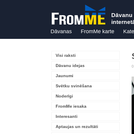
Dāvanu 
internet
Dāvanas
FromMe karte
Kate
Visi raksti
Dāvanu idejas
0
Jaunumi
Svētku svinēšana
Noderīgi
FromMe iesaka
Interesanti
Aptaujas un rezultāti