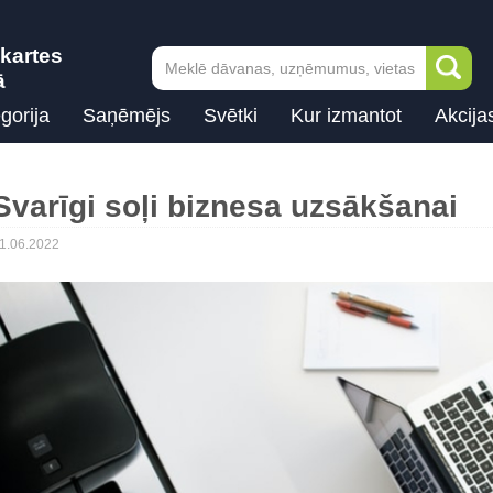
kartes
ā
gorija
Saņēmējs
Svētki
Kur izmantot
Akcija
Svarīgi soļi biznesa uzsākšanai
1.06.2022