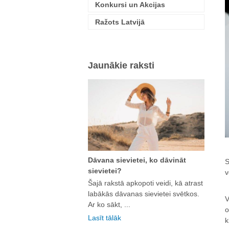
Konkursi un Akcijas
Ražots Latvijā
Jaunākie raksti
Dāvana sievietei, ko dāvināt
S
sievietei?
v
Šajā rakstā apkopoti veidi, kā atrast
labākās dāvanas sievietei svētkos.
V
Ar ko sākt, ...
o
Lasīt tālāk
k