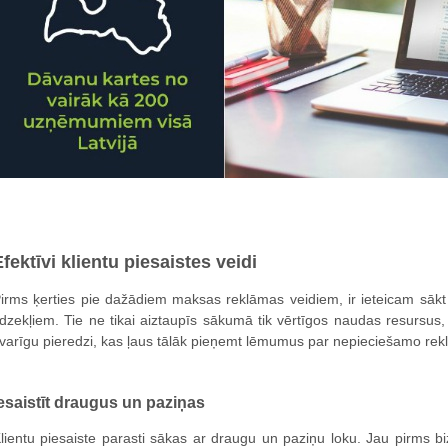
Efektīvi klientu piesaistes veidi
irms ķerties pie dažādiem maksas reklāmas veidiem, ir ieteicam sākt
īdzekļiem. Tie ne tikai aiztaupīs sākumā tik vērtīgos naudas resursus,
varīgu pieredzi, kas ļaus tālāk pieņemt lēmumus par nepieciešamo rek
esaistīt draugus un paziņas
lientu piesaiste parasti sākas ar draugu un paziņu loku. Jau pirms biz