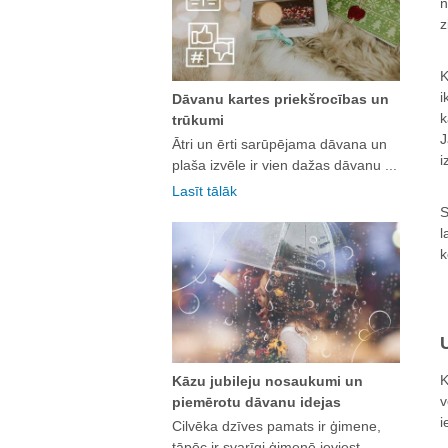
n
z
K
i
Dāvanu kartes priekšrocības un
k
trūkumi
J
Ātri un ērti sarūpējama dāvana un
i
plaša izvēle ir vien dažas dāvanu ...
Lasīt tālāk
S
l
k
K
Kāzu jubileju nosaukumi un
v
piemērotu dāvanu idejas
i
Cilvēka dzīves pamats ir ģimene,
tāpēc ir svarīgi ģimenē ieviest