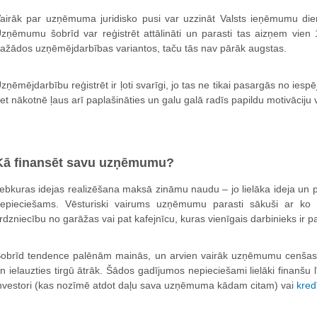
airāk par uzņēmuma juridisko pusi var uzzināt Valsts ieņēmumu di
zņēmumu šobrīd var reģistrēt attālināti un parasti tas aizņem vien 
ažādos uzņēmējdarbības variantos, taču tās nav pārāk augstas.
zņēmējdarbību reģistrēt ir ļoti svarīgi, jo tas ne tikai pasargās no i
et nākotnē ļaus arī paplašināties un galu galā radīs papildu motivāciju
Kā finansēt savu uzņēmumu?
ebkuras idejas realizēšana maksā zināmu naudu – jo lielāka ideja un 
epieciešams. Vēsturiski vairums uzņēmumu parasti sākuši ar ko
irdzniecību no garāžas vai pat kafejnīcu, kuras vienīgais darbinieks ir p
obrīd tendence palēnām mainās, un arvien vairāk uzņēmumu cenšas 
n ielauzties tirgū ātrāk. Šādos gadījumos nepieciešami lielāki finanšu l
nvestori (kas nozīmē atdot daļu sava uzņēmuma kādam citam) vai
kred