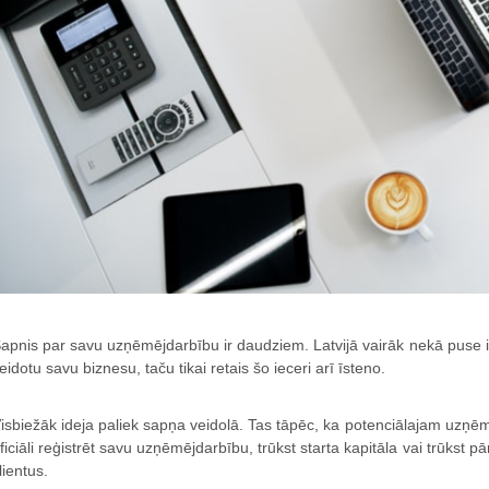
apnis par savu uzņēmējdarbību ir daudziem. Latvijā vairāk nekā puse ie
eidotu savu biznesu, taču tikai retais šo ieceri arī īsteno.
isbiežāk ideja paliek sapņa veidolā. Tas tāpēc, ka potenciālajam uzņēmē
ficiāli reģistrēt savu uzņēmējdarbību, trūkst starta kapitāla vai trūkst pā
lientus.