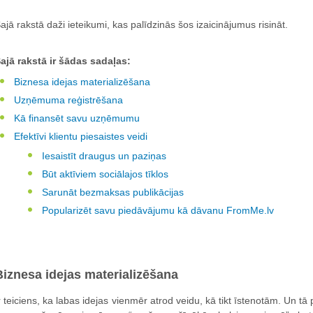
ajā rakstā daži ieteikumi, kas palīdzinās šos izaicinājumus risināt.
ajā rakstā ir šādas sadaļas:
Biznesa idejas materializēšana
Uzņēmuma reģistrēšana
Kā finansēt savu uzņēmumu
Efektīvi klientu piesaistes veidi
Iesaistīt draugus un paziņas
Būt aktīviem sociālajos tīklos
Sarunāt bezmaksas publikācijas
Popularizēt savu piedāvājumu kā dāvanu FromMe.lv
Biznesa idejas materializēšana
r teiciens, ka labas idejas vienmēr atrod veidu, kā tikt īstenotām. Un tā