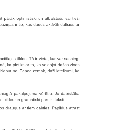
.
pārāk optimistiski un atbalstoši, vai tieši
aziņas ir tie, kas daudz aktīvāk dalīsies ar
iālajos tīklos. Tā ir vieta, kur var sasniegt
ē, ka pietiks ar to, ka veidojot dažas ziņas
. Nebūt nē. Tāpēc zemāk, daži ieteikumi, kā
 sniegtā pakalpojuma vērtību. Jo dabiskāka
s bildes un gramatiski pareizi teksti.
os draugus ar tiem dalīties. Papildus atrast