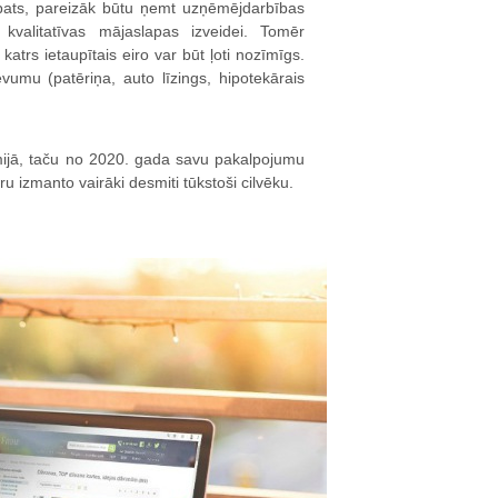
 pats, pareizāk būtu ņemt uzņēmējdarbības
 kvalitatīvas mājaslapas izveidei. Tomēr
katrs ietaupītais eiro var būt ļoti nozīmīgs.
evumu (patēriņa, auto līzings, hipotekārais
mijā, taču no 2020. gada savu pakalpojumu
u izmanto vairāki desmiti tūkstoši cilvēku.