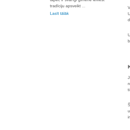
tradīciju apsveikt ...
V
Lasīt tālāk
U
d
U
b
J
n
t
Š
u
i