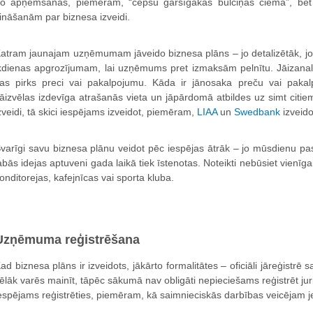
o apņemšanās, piemēram, “cepšu garšīgākās bulciņas ciemā”, bet 
ināšanām par biznesa izveidi.
atram jaunajam uzņēmumam jāveido biznesa plāns – jo detalizētāk, 
kdienas apgrozījumam, lai uzņēmums pret izmaksām pelnītu. Jāizanaliz
as pirks preci vai pakalpojumu. Kāda ir jānosaka preču vai paka
āizvēlas izdevīga atrašanās vieta un jāpārdomā atbildes uz simt citie
zveidi, tā skici iespējams izveidot, piemēram,
LIAA
un
Swedbank
izveido
varīgi savu biznesa plānu veidot pēc iespējas ātrāk – jo mūsdienu p
abās idejas aptuveni gada laikā tiek īstenotas. Noteikti nebūsiet vienīga
onditorejas, kafejnīcas vai sporta kluba.
Uzņēmuma reģistrēšana
ad biznesa plāns ir izveidots, jākārto formalitātes – oficiāli jāreģist
ēlāk varēs mainīt, tāpēc sākumā nav obligāti nepieciešams reģistrēt jur
espējams reģistrēties, piemēram, kā saimnieciskās darbības veicējam 