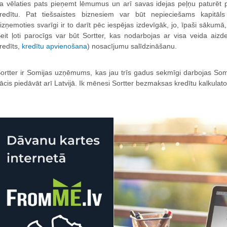
a vēlaties pats pieņemt lēmumus un arī savas idejas peļņu paturēt
redītu. Pat tiešsaistes biznesiem var būt nepieciešams kapitāls
izņemoties svarīgi ir to darīt pēc iespējas izdevīgāk, jo, īpaši sākumā, 
eit ļoti parocīgs var būt Sortter, kas nodarbojas ar visa veida aizd
redīts,
kredītu apvienošana
) nosacījumu salīdzināšanu.
ortter ir Somijas uzņēmums, kas jau trīs gadus sekmīgi darbojas So
ācis piedāvāt arī Latvijā. Ik mēnesi Sortter bezmaksas kredītu kalkulator