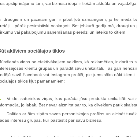
os apstiprinājumu tam, vai biznesa ideja ir tiešām aktuāla un vajadzīga
r draugiem un paziņām gan ir jābūt ļoti uzmanīgiem, jo tie mēdz būt 
retēji – pārāk pesimistiski noskaņoti. Bet jebkurā gadījumā, draugi un p
irkumu vai pakalpojumu saņemšanas pieredzi un ieteiks to citiem.
ūt aktīviem sociālajos tīklos
ūsdienās viens no efektīvākajiem veidiem, kā reklamēties, ir darīt to soc
nteresējošās klientu grupas un parādīt savu unikalitāti. Tas gan nenozīm
edēļā savā Facebook vai Instagram profilā, pie jums sāks nākt klienti
ociālajos tīklos kļūt pamanāmiem:
Veidot saturiskas ziņas, kas parāda jūsu produkta unikalitāti vai
nformācija, jo labāk. Bet nevar aizmirst par to, ka cilvēkiem patīk skaista
Dalīties ar šīm ziņām savos personiskajos profilos un aicināt tuvāk
ādas interešu grupas, kur pastāstīt par savu biznesu.