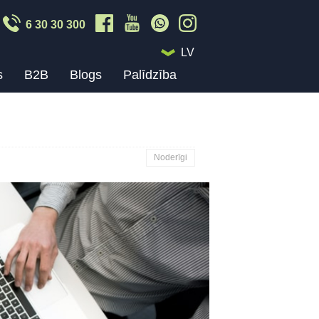
6 30 30 300
LV
s
B2B
Blogs
Palīdzība
Noderīgi