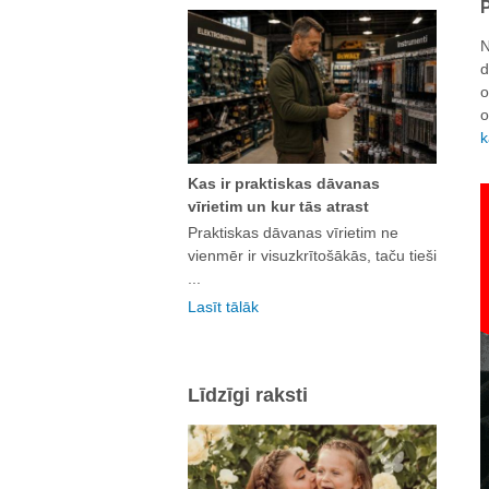
P
N
d
o
o
k
Kas ir praktiskas dāvanas
vīrietim un kur tās atrast
Praktiskas dāvanas vīrietim ne
vienmēr ir visuzkrītošākās, taču tieši
...
Lasīt tālāk
Līdzīgi raksti