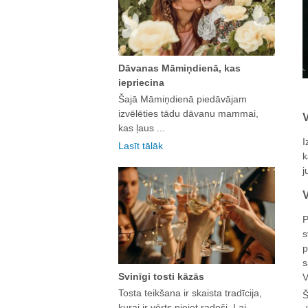
Dāvanas Māmiņdienā, kas
iepriecina
Šajā Māmiņdienā piedāvājam
izvēlēties tādu dāvanu mammai,
V
kas ļaus ...
I
Lasīt tālāk
k
j
V
P
s
p
s
Svinīgi tosti kāzās
V
Tosta teikšana ir skaista tradīcija,
Š
kurai ir vērts pieiet radoši. Lai ...