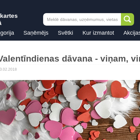
kartes
ā
gorija
Saņēmējs
Svētki
Kur izmantot
Akcija
Valentīndienas dāvana - viņam, vi
3.02.2018