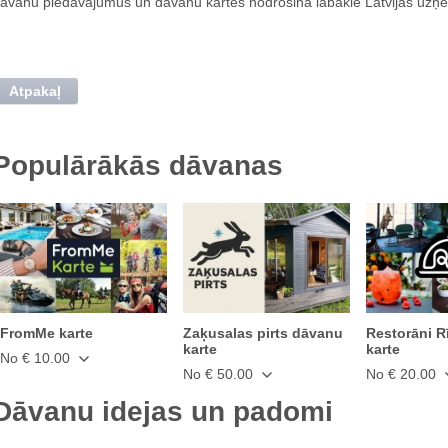
āvanu piedāvājumus un dāvanu kartes nodrošina labākie Latvijas uzņ
Atpakaļ
Populārākās dāvanas
FromMe karte
Zaķusalas pirts dāvanu
Restorāni R
karte
karte
No € 10.00
No € 50.00
No € 20.00
Dāvanu idejas un padomi