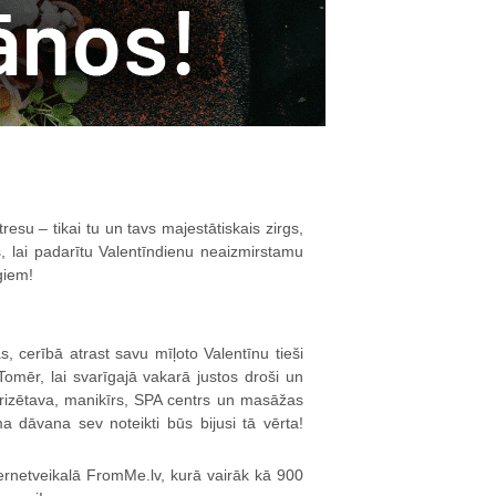
tresu – tikai tu un tavs majestātiskais zirgs,
, lai padarītu Valentīndienu neaizmirstamu
giem!
 cerībā atrast savu mīļoto Valentīnu tieši
omēr, lai svarīgajā vakarā justos droši un
 frizētava, manikīrs, SPA centrs un masāžas
ma dāvana sev noteikti būs bijusi tā vērta!
rnetveikalā FromMe.lv, kurā vairāk kā 900