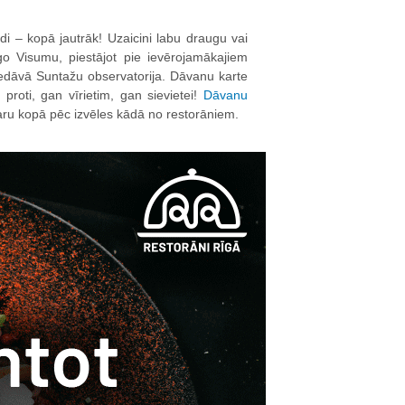
di – kopā jautrāk! Uzaicini labu draugu vai
o Visumu, piestājot pie ievērojamākajiem
piedāvā Suntažu observatorija. Dāvanu karte
proti, gan vīrietim, gan sievietei!
Dāvanu
karu kopā pēc izvēles kādā no restorāniem.