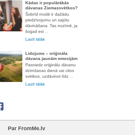
Kādas ir populārākās
dāvanas Ziemassvētkos?
Šobrīd modē ir dažādu
piedzīvojumu un sajūtu
dāvināšana. Tas nozīmē, ja
šogad esi ...
Lasīt tālāk
Lidojums – oriģināla
dāvana jaunām emocijām
Pasniedz oriģinālu dāvanu
dzimšanas dienā vai citos
svētkos, uzdāvinot līdz ...
Lasīt tālāk
Par FromMe.lv