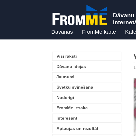
Dāvanu 
internet
Dāvanas
FromMe karte
Kate
Visi raksti
Dāvanu idejas
1
Jaunumi
Svētku svinēšana
Noderīgi
FromMe iesaka
Interesanti
Aptaujas un rezultāti