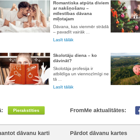
Romantiska atpūta diviem
ar nakšņošanu –
mīlestības dāvana
mīļotajam
Dāvana, kas vienmēr strādā
– pavadīt vairāk ...
Lasīt tālāk
Skolotāju diena – ko
dāvināt?
Skolotāja profesija ir
atbildīga un viennozīmīgi ne
tā ...
Lasīt tālāk
ā:
FromMe aktualitātes:
Pierakstīties
mantot dāvanu karti
Pārdot dāvanu kartes