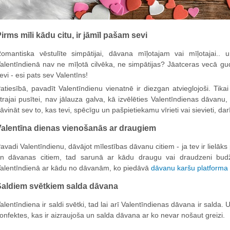
irms mīli kādu citu, ir jāmīl pašam sevi
omantiska vēstulīte simpātijai, dāvana mīļotajam vai mīļotajai.
alentīndienā nav ne mīļotā cilvēka, ne simpātijas? Jāatceras vecā gud
evi - esi pats sev Valentīns!
atiesībā, pavadīt Valentīndienu vienatnē ir diezgan atvieglojoši. Ti
trajai pusītei, nav jālauza galva, kā izvēlēties Valentīndienas dāvanu, 
āvināt sev to, kas tevi, spēcīgu un pašpietiekamu vīrieti vai sievieti, da
alentīna dienas vienošanās ar draugiem
avadi Valentīndienu, dāvājot mīlestības dāvanu citiem - ja tev ir lielāk
n dāvanas citiem, tad sarunā ar kādu draugu vai draudzeni budže
alentīndienā ar kādu no dāvanām, ko piedāvā
dāvanu karšu platforma
Saldiem svētkiem salda dāvana
alentīndiena ir saldi svētki, tad lai arī Valentīndienas dāvana ir salda.
onfektes, kas ir aizraujoša un salda dāvana ar ko nevar nošaut greizi.