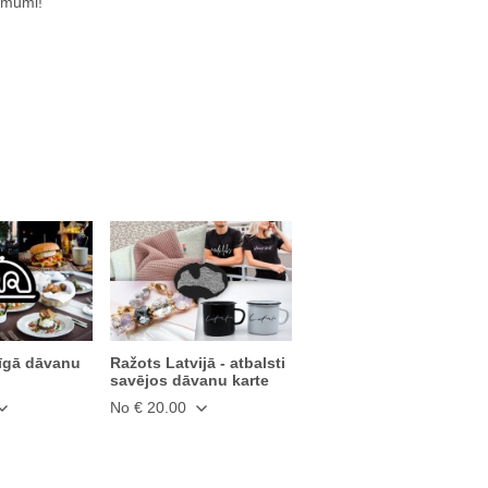
ēmumi!
īgā dāvanu
Ražots Latvijā - atbalsti
savējos dāvanu karte
No € 20.00