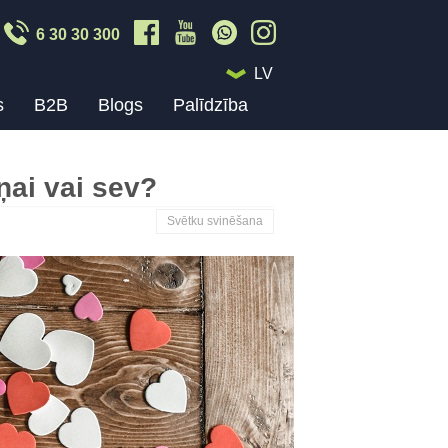
6 30 30 300
LV
s
B2B
Blogs
Palīdzība
ņai vai sev?
Svētku svinēšana