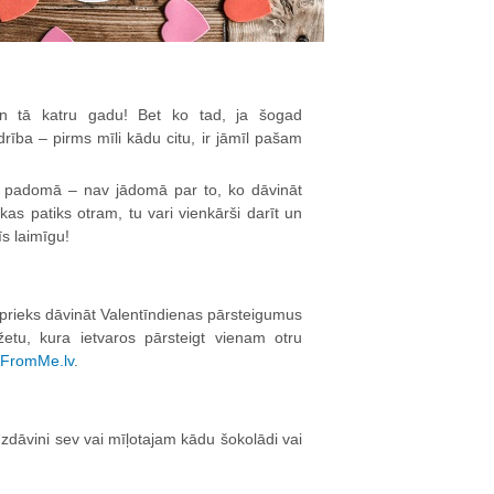
. un tā katru gadu! Bet ko tad, ja šogad
rība – pirms mīli kādu citu, ir jāmīl pašam
kai padomā – nav jādomā par to, ko dāvināt
kas patiks otram, tu vari vienkārši darīt un
rīs laimīgu!
s prieks dāvināt Valentīndienas pārsteigumus
tu, kura ietvaros pārsteigt vienam otru
 FromMe.lv
.
 Uzdāvini sev vai mīļotajam kādu šokolādi vai