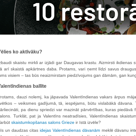
ēlies ko aktīvāku?
zbaudi skaistu mirkli ar izjādi gar Daugavas krastu. Aizmirsti ikdienas s
ā arī skaistā apkārtnes daba. Protams, vari ņemt līdzi savus draugus
ums visiem – tas būs neaizmirstam piedzīvojums gan dāmām, gan kun
alentīndienas ballīte
rotams, dauzi nolemj, ka jāpavada Valentīndienas vakars ārpus mājas,
vētkos – veiksmes gadījumā, tā, iespējams, būtu vislabākā dāvana. T
ārliecināti, pa dienu spriedzi var mazināt pārvērtības, kuras piedāvā
alons. Turklāt, pat ja Valentīns neatradīsies, Valentīndienas skaistu
arbūt
skaistumkopšanas salons Grieze
ir īstā izvēle?
īs un daudzas citas
idejas Valentīndienas dāvanām
meklē dāvanu inte