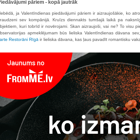
iedāvājumi pāriem - kopā jautrāk
ebēdā, ja Valentīndienas piedāvājumi pāriem ir aizraujošākie, ko atro
raudzeni sev kompānijā. Kruīzs diennakts tumšajā laikā pa naksnīg
bjektiem, kuri tobrīd ir novērojami. Skan aizraujoši, vai ne? To visu 
bservatorijas apmeklējumam būs lieliska Valentīndienas dāvana sev, 
arte Restorāni Rīgā
ir lieliska dāvana, kas ļaus pavadīt romantisku va