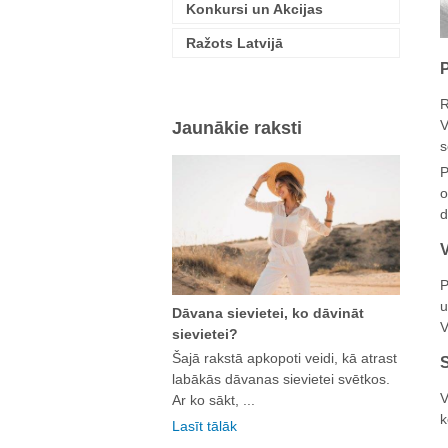
Konkursi un Akcijas
Ražots Latvijā
P
R
V
Jaunākie raksti
s
P
o
d
V
P
u
Dāvana sievietei, ko dāvināt
V
sievietei?
Šajā rakstā apkopoti veidi, kā atrast
labākās dāvanas sievietei svētkos.
V
Ar ko sākt, ...
k
Lasīt tālāk