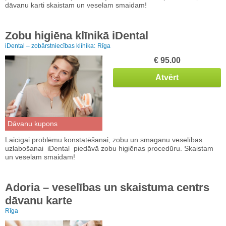
dāvanu karti skaistam un veselam smaidam!
Zobu higiēna klīnikā iDental
iDental – zobārstniecības klīnika:
Rīga
€ 95.00
Atvērt
Dāvanu kupons
Laicīgai problēmu konstatēšanai, zobu un smaganu veselības
uzlabošanai iDental piedāvā zobu higiēnas procedūru. Skaistam
un veselam smaidam!
Adoria – veselības un skaistuma centrs
dāvanu karte
Rīga