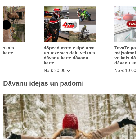
ģiskais
4Speed moto ekipējuma
TavaTelpa.l
 karte
un rezerves daļu veikals
mājsaimnie
e
dāvanu karte dāvanu
veikals dāv
karte
dāvanu kar
No € 20.00
No € 10.00
Dāvanu idejas un padomi