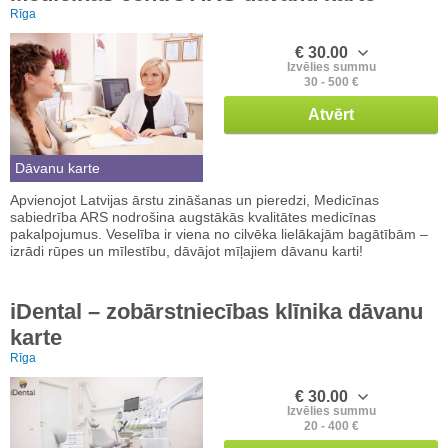
Rīga
€ 30.00
Izvēlies summu
30 - 500 €
Atvērt
Dāvanu karte
Apvienojot Latvijas ārstu zināšanas un pieredzi, Medicīnas
sabiedrība ARS nodrošina augstākās kvalitātes medicīnas
pakalpojumus. Veselība ir viena no cilvēka lielākajām bagātībām –
izrādi rūpes un mīlestību, dāvājot mīļajiem dāvanu karti!
iDental – zobārstniecības klīnika dāvanu
karte
Rīga
€ 30.00
Izvēlies summu
20 - 400 €