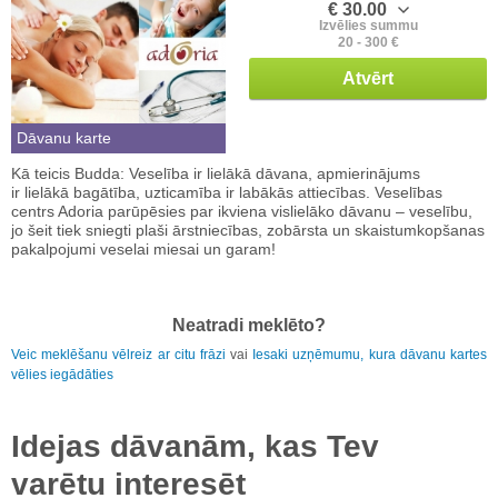
€ 30.00
Izvēlies summu
20 - 300 €
Atvērt
Dāvanu karte
Kā teicis Budda: Veselība ir lielākā dāvana, apmierinājums
ir lielākā bagātība, uzticamība ir labākās attiecības. Veselības
centrs Adoria parūpēsies par ikviena vislielāko dāvanu – veselību,
jo šeit tiek sniegti plaši ārstniecības, zobārsta un skaistumkopšanas
pakalpojumi veselai miesai un garam!
Neatradi meklēto?
Veic meklēšanu vēlreiz ar citu frāzi
vai
Iesaki uzņēmumu, kura dāvanu kartes
vēlies iegādāties
Idejas dāvanām, kas Tev
varētu interesēt