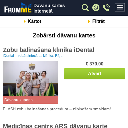
Dāvanu kartes
internetā
Kārtot
Filtrēt
Zobārsti dāvanu kartes
Zobu balināšana klīnikā iDental
iDental – zobārstniecības klīnika:
Rīga
€ 370.00
Atvērt
Dāvanu kupons
FLÄSH zobu balināšanas procedūra – zilbinošam smaidam!
Medicīnas centrs ARS dāvanu karte