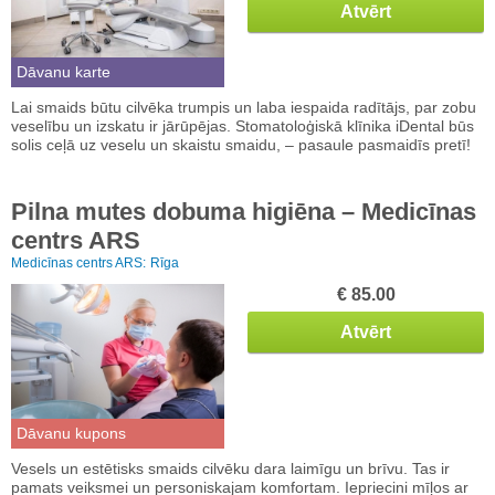
Atvērt
Dāvanu karte
Lai smaids būtu cilvēka trumpis un laba iespaida radītājs, par zobu
veselību un izskatu ir jārūpējas. Stomatoloģiskā klīnika iDental būs
solis ceļā uz veselu un skaistu smaidu, – pasaule pasmaidīs pretī!
Pilna mutes dobuma higiēna – Medicīnas
centrs ARS
Medicīnas centrs ARS:
Rīga
€ 85.00
Atvērt
Dāvanu kupons
Vesels un estētisks smaids cilvēku dara laimīgu un brīvu. Tas ir
pamats veiksmei un personiskajam komfortam. Iepriecini mīļos ar