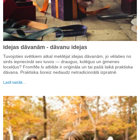
Idejas dāvanām - dāvanu idejas
Tuvojoties svētkiem atkal meklējat idejas dāvanām, jo vēlaties no
sirds iepriecināt sev tuvos — draugus, kolēģus un ģimenes
locekļus? FromMe.lv atbilde ir oriģināla un tai pašā laikā praktiska
dāvana. Praktiska šoreiz nedaudz netradicionālā izpratnē.
Lasīt vairāk…