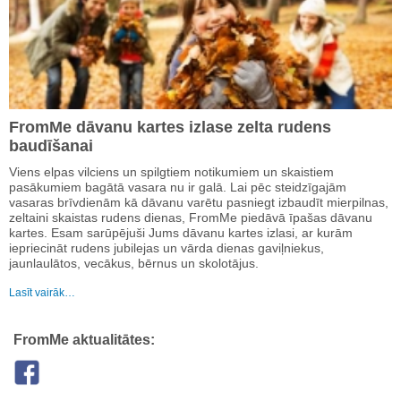
FromMe dāvanu kartes izlase zelta rudens
baudīšanai
Viens elpas vilciens un spilgtiem notikumiem un skaistiem
pasākumiem bagātā vasara nu ir galā. Lai pēc steidzīgajām
vasaras brīvdienām kā dāvanu varētu pasniegt izbaudīt mierpilnas,
zeltaini skaistas rudens dienas, FromMe piedāvā īpašas dāvanu
kartes. Esam sarūpējuši Jums dāvanu kartes izlasi, ar kurām
iepriecināt rudens jubilejas un vārda dienas gaviļniekus,
jaunlaulātos, vecākus, bērnus un skolotājus.
Lasīt vairāk…
FromMe aktualitātes: