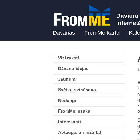
Dāvanu 
internet
Dāvanas
FromMe karte
Kate
Visi raksti
Dāvanu idejas
1
Jaunumi
A
i
Svētku svinēšana
m
Noderīgi
FromMe iesaka
p
Š
Interesanti
g
ģ
Aptaujas un rezultāti