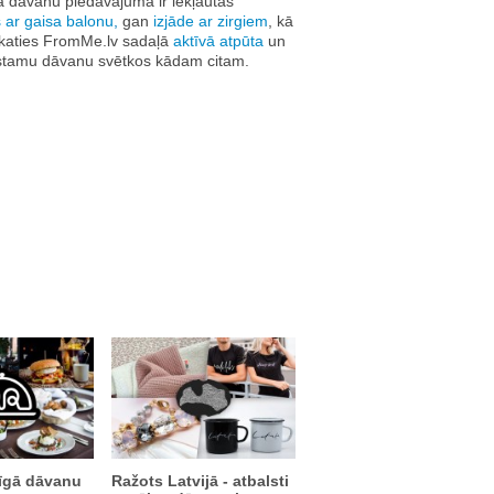
jā dāvanu piedāvājumā ir iekļautas
s ar gaisa balonu
,
gan
i
zjāde ar zirgiem
, kā
eskaties FromMe.lv sadaļā
aktīvā atpūta
un
mirstamu dāvanu svētkos kādam citam.
īgā dāvanu
Ražots Latvijā - atbalsti