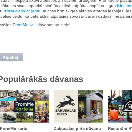
zdāvini iespēju aktīvi atpūsties arī saviem draugiem! FromMe.lv plaša
ielākoties visas iepriekš minētās aktīvās atpūtas iespējas – gan
lidojum
rī
izbrauciens ar jahtu
un citas brīnišķīgas aktīvās atpūtas iespējas. I
zvēlies veidu, kā pats aktīvi atpūtīsies šovasar vai arī uzdāvini neaiz
zvēlies
FromMe.lv
– dāvanas no sirds!
Atpakaļ
Populārākās dāvanas
FromMe karte
Zaķusalas pirts dāvanu
Restorāni R