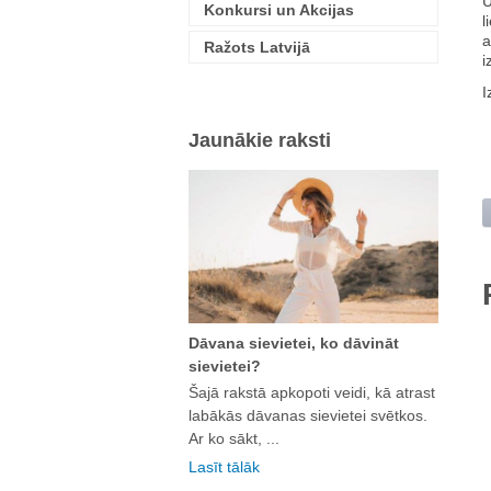
U
Konkursi un Akcijas
l
a
Ražots Latvijā
i
I
Jaunākie raksti
Dāvana sievietei, ko dāvināt
sievietei?
Šajā rakstā apkopoti veidi, kā atrast
labākās dāvanas sievietei svētkos.
Ar ko sākt, ...
Lasīt tālāk