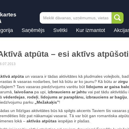
kartes
ā
gorija
Saņēmējs
Svētki
Kur izmantot
Akcija
Aktīvā atpūta – esi aktīvs atpūšot
6.07.2013
ktīvā atpūta
un vasara ir tādas aktivitātes kā pludmales volejbols, ba
erastas ik vasaras nodarbes, bet kā būtu ar ko jaunu? Kā būtu ar
zirgu
īļajiem? Tavs vasaras piedzīvojums varētu būt
lidojums ar gaisa bal
garumā,
laivošana
pa upi,
izbrauciens ar
jahtu
vai pat tādu aktivitāš
kā
vēderdejas
,
rodeļi
,
lidojums ar paraplānu, izbrauciens ar bagiju
iedzīvojumu parku
„Mežakaķis’’
!
ādas un līdzīgas aktivitātes būs kā spilgts akcents Taviem šis vasaras
remdēties līdz pat nākamajai vasarai. Tā var būt gan romantiska atpūta
imenes lokā –
aktīvās atpūtas
iespējas ir plašas.