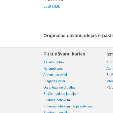
Lasīt tālāk
Oriģinālas dāvanu idejas e-past
Pirkt dāvanu kartes
Iz
Kā viss notiek
Kur 
Noformējums
Apma
Apmaksas veidi
Biež
Piegādes veidi
Iete
Garantijas un drošība
Pārb
Biežāk uzdotie jautājumi
Pirkuma noteikumi
Pirkuma noteikumi, kopsavilkums
Privātuma politika