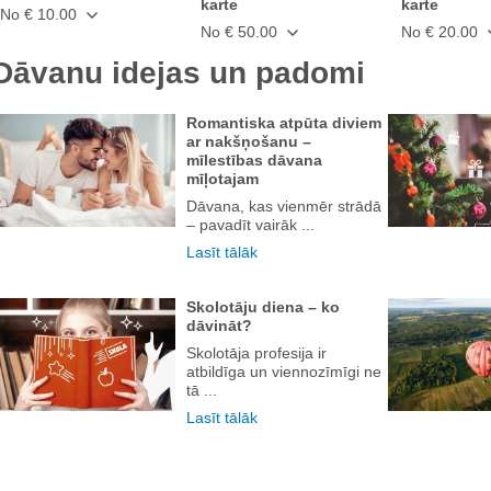
karte
karte
No € 10.00
No € 50.00
No € 20.00
Dāvanu idejas un padomi
Romantiska atpūta diviem
ar nakšņošanu –
mīlestības dāvana
mīļotajam
Dāvana, kas vienmēr strādā
– pavadīt vairāk ...
Lasīt tālāk
Skolotāju diena – ko
dāvināt?
Skolotāja profesija ir
atbildīga un viennozīmīgi ne
tā ...
Lasīt tālāk