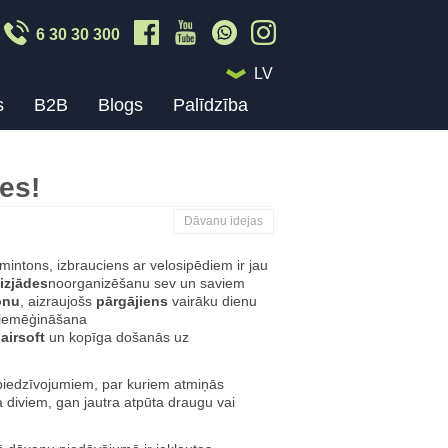
6 30 30 300
LV
s
B2B
Blogs
Palīdzība
ies!
Dāvanu idejas
dmintons, izbrauciens ar velosipēdiem ir jau
 izjādes
noorganizēšanu sev un saviem
onu
, aizraujošs
pārgājiens
vairāku dienu
u iemēģināšana
,
airsoft
un kopīga došanās uz
 piedzīvojumiem, par kuriem atmiņās
 diviem, gan jautra atpūta draugu vai