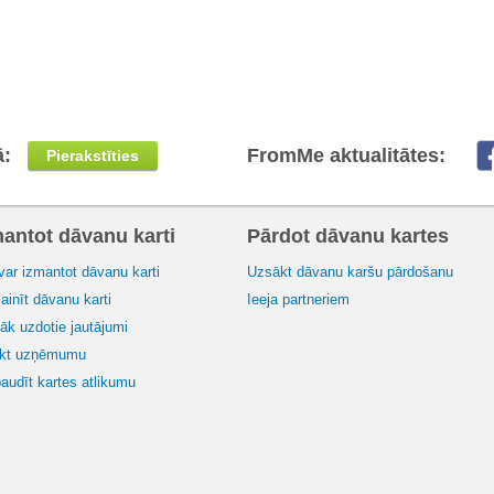
ā:
FromMe aktualitātes:
Pierakstīties
mantot dāvanu karti
Pārdot dāvanu kartes
var izmantot dāvanu karti
Uzsākt dāvanu karšu pārdošanu
inīt dāvanu karti
Ieeja partneriem
āk uzdotie jautājumi
ikt uzņēmumu
audīt kartes atlikumu