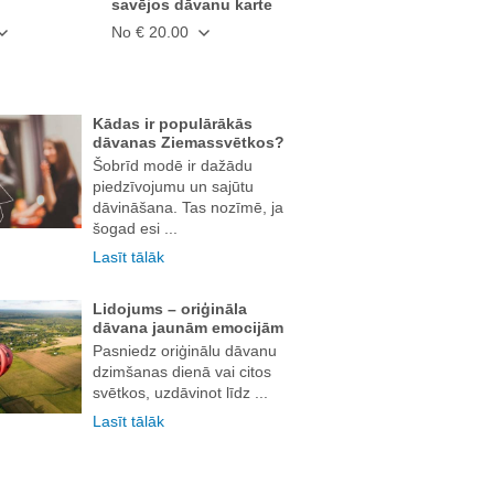
savējos dāvanu karte
No € 20.00
Kādas ir populārākās
dāvanas Ziemassvētkos?
Šobrīd modē ir dažādu
piedzīvojumu un sajūtu
dāvināšana. Tas nozīmē, ja
šogad esi ...
Lasīt tālāk
Lidojums – oriģināla
dāvana jaunām emocijām
Pasniedz oriģinālu dāvanu
dzimšanas dienā vai citos
svētkos, uzdāvinot līdz ...
Lasīt tālāk