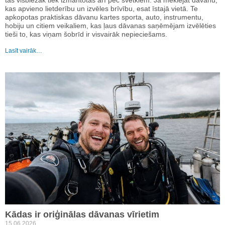
kas apvieno lietderību un izvēles brīvību, esat īstajā vietā. Te
apkopotas praktiskas dāvanu kartes sporta, auto, instrumentu,
hobiju un citiem veikaliem, kas ļaus dāvanas saņēmējam izvēlēties
tieši to, kas viņam šobrīd ir visvairāk nepieciešams.
Lasīt vairāk…
Kādas ir oriģinālas dāvanas vīrietim
15.06.2026