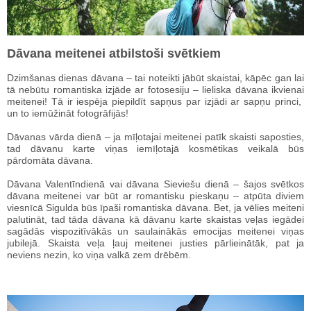
Dāvana meitenei atbilstoši svētkiem
Dzimšanas dienas dāvana – tai noteikti jābūt skaistai, kāpēc gan lai
tā nebūtu romantiska izjāde ar fotosesiju – lieliska dāvana ikvienai
meitenei! Tā ir iespēja piepildīt sapņus par izjādi ar sapņu princi,
un to iemūžināt fotogrāfijās!
Dāvanas vārda dienā – ja mīļotajai meitenei patīk skaisti saposties,
tad dāvanu karte viņas iemīļotajā kosmētikas veikalā būs
pārdomāta dāvana.
Dāvana Valentīndienā vai dāvana Sieviešu dienā – šajos svētkos
dāvana meitenei var būt ar romantisku pieskaņu – atpūta diviem
viesnīcā Sigulda būs īpaši romantiska dāvana. Bet, ja vēlies meiteni
palutināt, tad tāda dāvana kā dāvanu karte skaistas veļas iegādei
sagādās vispozitīvākās un saulainākās emocijas meitenei viņas
jubilejā. Skaista veļa ļauj meitenei justies pārlieinātāk, pat ja
neviens nezin, ko viņa valkā zem drēbēm.