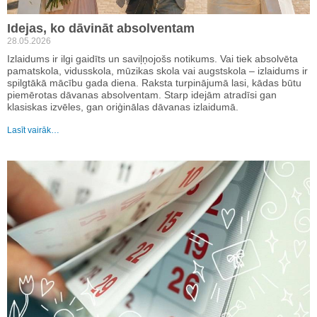
Idejas, ko dāvināt absolventam
28.05.2026
Izlaidums ir ilgi gaidīts un saviļņojošs notikums. Vai tiek absolvēta
pamatskola, vidusskola, mūzikas skola vai augstskola – izlaidums ir
spilgtākā mācību gada diena. Raksta turpinājumā lasi, kādas būtu
piemērotas dāvanas absolventam. Starp idejām atradīsi gan
klasiskas izvēles, gan oriģinālas dāvanas izlaidumā.
Lasīt vairāk…