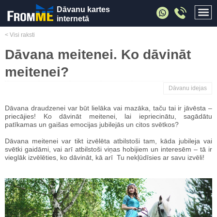
Dāvanu kartes
internetā
< Visi raksti
Dāvana meitenei. Ko dāvināt
meitenei?
Dāvanu idejas
Dāvana draudzenei var būt lielāka vai mazāka, taču tai ir jāvēsta –
priecājies! Ko dāvināt meitenei, lai iepriecinātu, sagādātu
patīkamas un gaišas emocijas jubilejās un citos svētkos?
Dāvana meitenei var tikt izvēlēta atbilstoši tam, kāda jubileja vai
svētki gaidāmi, vai arī atbilstoši viņas hobijiem un interesēm – tā ir
vieglāk izvēlēties, ko dāvināt, kā arī Tu nekļūdīsies ar savu izvēli!