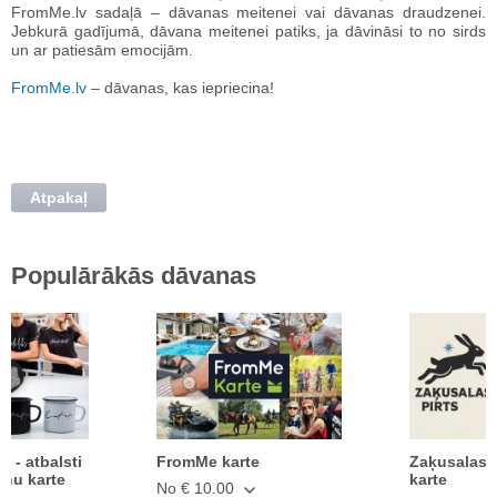
FromMe.lv sadaļā – dāvanas meitenei vai dāvanas draudzenei.
Jebkurā gadījumā, dāvana meitenei patiks, ja dāvināsi to no sirds
un ar patiesām emocijām.
FromMe.lv
– dāvanas, kas iepriecina!
Atpakaļ
Populārākās dāvanas
ā - atbalsti
FromMe karte
Zaķusalas 
anu karte
karte
No € 10.00