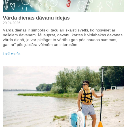
Vārda dienas dāvanu idejas
29.04.2026
Vārda dienas ir simboliski, taču arī skaisti svētki, ko nosvinēt ar
nelielām dāvanām. Mūsuprāt, dāvanu kartes ir vislabākās dāvanas
vārda dienā, jo var pielāgot to vērtību gan pēc naudas summas,
gan arī pēc jubilāra vēlmēm un interesēm.
Lasīt vairāk…