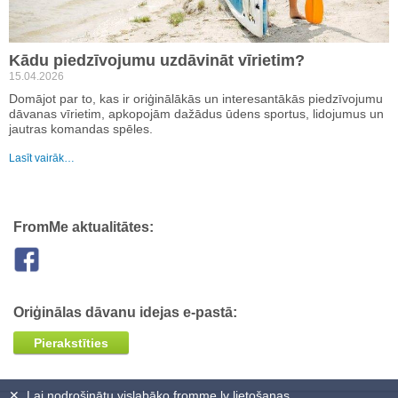
Kādu piedzīvojumu uzdāvināt vīrietim?
15.04.2026
Domājot par to, kas ir oriģinālākās un interesantākās piedzīvojumu
dāvanas vīrietim, apkopojām dažādus ūdens sportus, lidojumus un
jautras komandas spēles.
Lasīt vairāk…
FromMe aktualitātes:
Oriģinālas dāvanu idejas e-pastā:
Pierakstīties
✕
Lai nodrošinātu vislabāko fromme.lv lietošanas