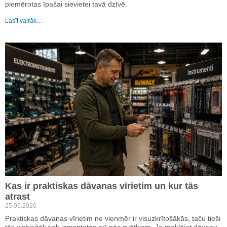
piemērotas īpašai sievietei tavā dzīvē.
Lasīt vairāk…
Kas ir praktiskas dāvanas vīrietim un kur tās
atrast
25.06.2026
Praktiskas dāvanas vīrietim ne vienmēr ir visuzkrītošākās, taču tieši
tās visbiežāk tiek izmantotas arī pēc svētkiem. Ja meklējat dāvanu,