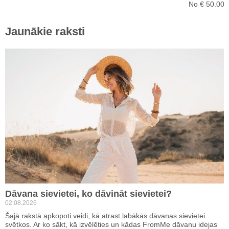
No € 50.00
Jaunākie raksti
Dāvana sievietei, ko dāvināt sievietei?
02.08.2026
Šajā rakstā apkopoti veidi, kā atrast labākās dāvanas sievietei
svētkos. Ar ko sākt, kā izvēlēties un kādas FromMe dāvanu idejas