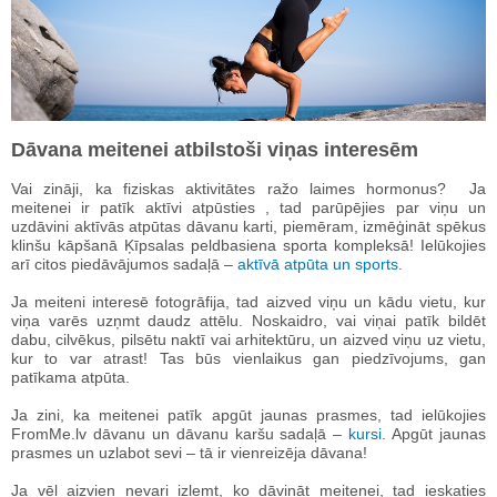
Dāvana meitenei atbilstoši viņas interesēm
Vai zināji, ka fiziskas aktivitātes ražo laimes hormonus? Ja
meitenei ir patīk aktīvi atpūsties , tad parūpējies par viņu un
uzdāvini aktīvās atpūtas dāvanu karti, piemēram, izmēģināt spēkus
klinšu kāpšanā Ķīpsalas peldbasiena sporta kompleksā! Ielūkojies
arī citos piedāvājumos sadaļā –
aktīvā atpūta un sports
.
Ja meiteni interesē fotogrāfija, tad aizved viņu un kādu vietu, kur
viņa varēs uzņmt daudz attēlu. Noskaidro, vai viņai patīk bildēt
dabu, cilvēkus, pilsētu naktī vai arhitektūru, un aizved viņu uz vietu,
kur to var atrast! Tas būs vienlaikus gan piedzīvojums, gan
patīkama atpūta.
Ja zini, ka meitenei patīk apgūt jaunas prasmes, tad ielūkojies
FromMe.lv dāvanu un dāvanu karšu sadaļā –
kursi
. Apgūt jaunas
prasmes un uzlabot sevi – tā ir vienreizēja dāvana!
Ja vēl aizvien nevari izlemt, ko dāvināt meitenei, tad ieskaties