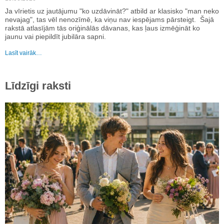
Ja vīrietis uz jautājumu "ko uzdāvināt?" atbild ar klasisko "man neko
nevajag", tas vēl nenozīmē, ka viņu nav iespējams pārsteigt. Šajā
rakstā atlasījām tās oriģinālās dāvanas, kas ļaus izmēģināt ko
jaunu vai piepildīt jubilāra sapni.
Lasīt vairāk…
Līdzīgi raksti