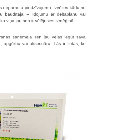
gs neparastu piedzīvojumu. Izvēlies kādu no
tu baudītājai – lidojumu ar deltaplānu vai
ko viņa jau sen ir vēlējusies izmēģināt.
vanas saņēmēja sen jau vēlas iegūt savā
tu, apģērbu vai aksesuāru. Tās ir lietas, ko