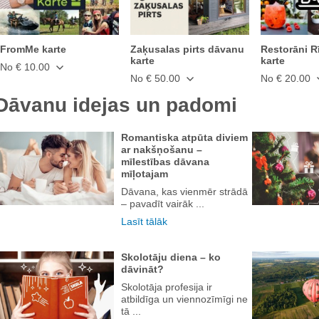
FromMe karte
Zaķusalas pirts dāvanu
Restorāni R
karte
karte
No € 10.00
No € 50.00
No € 20.00
Dāvanu idejas un padomi
Romantiska atpūta diviem
ar nakšņošanu –
mīlestības dāvana
mīļotajam
Dāvana, kas vienmēr strādā
– pavadīt vairāk ...
Lasīt tālāk
Skolotāju diena – ko
dāvināt?
Skolotāja profesija ir
atbildīga un viennozīmīgi ne
tā ...