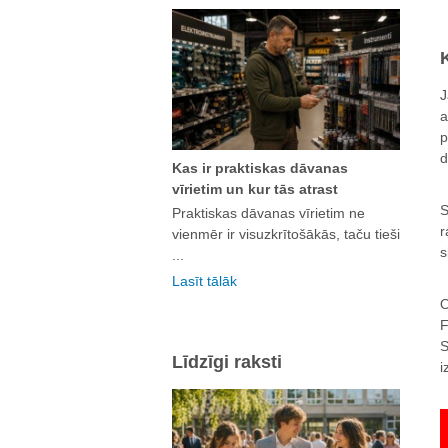
J
a
p
d
Kas ir praktiskas dāvanas
vīrietim un kur tās atrast
S
Praktiskas dāvanas vīrietim ne
r
vienmēr ir visuzkrītošākās, taču tieši
s
...
Lasīt tālāk
O
F
S
Līdzīgi raksti
i