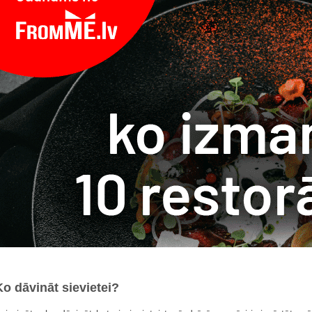
Ko dāvināt sievietei?