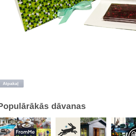
Atpakaļ
Populārākās dāvanas