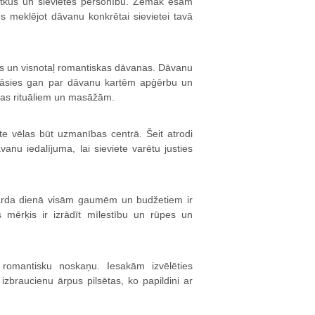
 svētkus un sievietes personību. Zemāk esam
meklējot dāvanu konkrētai sievietei tavā
šas un visnotaļ romantiskas dāvanas. Dāvanu
iecāsies gan par dāvanu kartēm apģērbu un
nas rituāliem un masāžām.
iete vēlas būt uzmanības centrā. Šeit atrodi
u iedalījuma, lai sieviete varētu justies
ārda dienā visām gaumēm un budžetiem ir
 mērķis ir izrādīt mīlestību un rūpes un
 romantisku noskaņu. Iesakām izvēlēties
zbraucienu ārpus pilsētas, ko papildini ar