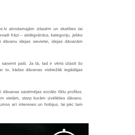
e.lv atrodamajām izlasēm un skatīties tai
vadi frāzi – atslēgvārdus, kategoriju, jebko
i dāvanu idejas sievietei, idejas dāvanām
saņemt paši. Ja tā, tad ir vērts izlasīt šo
par to, kādas dāvanas visbiežāk iegādājas
ti dāvanas saņēmējas sociālo tīklu profilus.
ām vietām, starp kurām izvēlēties dāvanu.
jumos arī intereses un hobijus, lai pēc tam