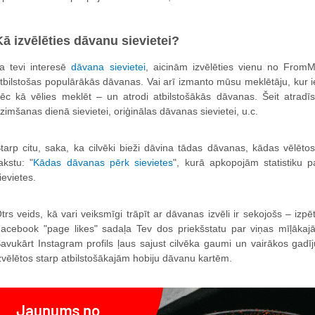
Kā izvēlēties dāvanu sievietei?
a tevi interesē
dāvana sievietei
, aicinām izvēlēties vienu no FromM
tbilstošas populārākās dāvanas. Vai arī izmanto mūsu meklētāju, kur ie
ēc kā vēlies meklēt – un atrodi atbilstošākās dāvanas. Šeit atradīs
zimšanas dienā sievietei, oriģinālas dāvanas sievietei, u.c.
tarp citu, saka, ka cilvēki bieži dāvina tādas dāvanas, kādas vēlētos 
akstu: "
Kādas dāvanas pērk sievietes
", kurā apkopojām statistiku 
ievietes.
trs veids, kā vari veiksmīgi trāpīt ar dāvanas izvēli ir sekojošs – izpē
acebook "page likes" sadaļa Tev dos priekšstatu par viņas mīļākaj
avukārt Instagram profils ļaus sajust cilvēka gaumi un vairākos gadī
zvēlētos starp atbilstošākajām hobiju dāvanu kartēm.