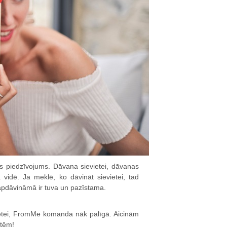
ves piedzīvojums. Dāvana sievietei, dāvanas
 vidē. Ja meklē, ko dāvināt sievietei, tad
 apdāvināmā ir tuva un pazīstama.
evietei, FromMe komanda nāk palīgā. Aicinām
etēm!