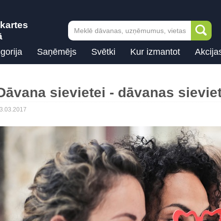
kartes
ā
gorija
Saņēmējs
Svētki
Kur izmantot
Akcija
Dāvana sievietei - dāvanas sieviet
3.03.2017