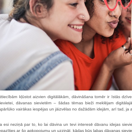
ttiecībām kļūstot aizvien digitālākām, dāvināšana tomēr ir īstās dzī
ievietei, dāvanas sievietēm – šādas tēmas bieži meklējam digitālajā
āpārlūko vairākas iespējas un jāizvēlas no dažādām idejām, arī tad, ja
a esi neziņā par to, ko lai dāvina un tevi interesē dāvanu idejas si
epazīties ar šo apkopojumu un uzzināt, kādas būs labas dāvanas sievi