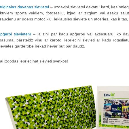
riģinālas dāvanas sievietei
– uzdāvini sievietei dāvanu karti, kas snie
ktīviem sporta veidiem, fotosesiju, izjādi ar zirgiem vai asāku sajū
raucienu ar ūdens motociklu. Ieklausies sievietē un atceries, kas ir tas, 
pģērbi sievietēm
– ja zini par kādu apģērbu vai aksesuāru, ko dā
pašumā, pārsteidz viņu ar kāroto. Iepriecini sievieti ar kādu rotaslie
ievietes garderobē nekad nevar būt par daudz.
ai izdodas iepriecināt sievieti svētkos!