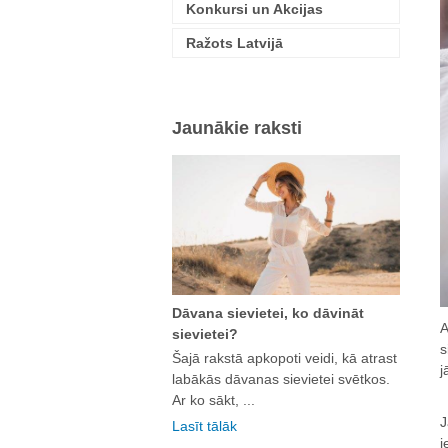
Konkursi un Akcijas
Ražots Latvijā
Jaunākie raksti
Dāvana sievietei, ko dāvināt
A
sievietei?
s
Šajā rakstā apkopoti veidi, kā atrast
j
labākās dāvanas sievietei svētkos.
Ar ko sākt, ...
J
Lasīt tālāk
i