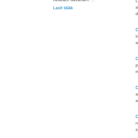
L
a
Lasīt tālāk
d
D
i
a
D
p
m
D
a
a
D
r
s