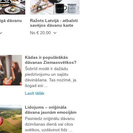
īgā dāvanu
Ražots Latvijā - atbalsti
savējos dāvanu karte
No € 20.00
Kādas ir populārākās
dāvanas Ziemassvētkos?
Šobrīd modē ir dažādu
piedzīvojumu un sajūtu
dāvināšana. Tas nozīmē, ja
šogad esi ...
Lasīt tālāk
Lidojums – oriģināla
dāvana jaunām emocijām
Pasniedz oriģinālu dāvanu
dzimšanas dienā vai citos
svētkos, uzdāvinot līdz ...