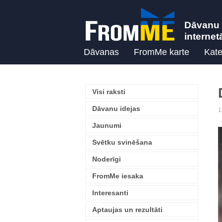
Dāvanu 
internet
Dāvanas
FromMe karte
Kate
Visi raksti
Dāvanu idejas
1
Jaunumi
Svētku svinēšana
Noderīgi
FromMe iesaka
Interesanti
Aptaujas un rezultāti