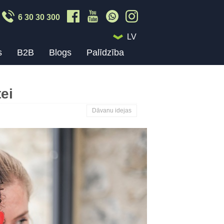
6 30 30 300
LV
s
B2B
Blogs
Palīdzība
ei
Dāvanu idejas