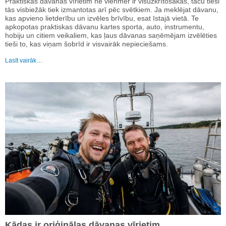
Praktiskas dāvanas vīrietim ne vienmēr ir visuzkrītošākās, taču tieši
tās visbiežāk tiek izmantotas arī pēc svētkiem. Ja meklējat dāvanu,
kas apvieno lietderību un izvēles brīvību, esat īstajā vietā. Te
apkopotas praktiskas dāvanu kartes sporta, auto, instrumentu,
hobiju un citiem veikaliem, kas ļaus dāvanas saņēmējam izvēlēties
tieši to, kas viņam šobrīd ir visvairāk nepieciešams.
Lasīt vairāk…
Kādas ir oriģinālas dāvanas vīrietim