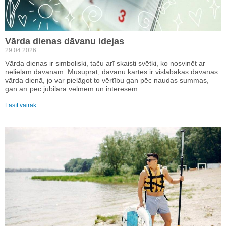
Vārda dienas dāvanu idejas
29.04.2026
Vārda dienas ir simboliski, taču arī skaisti svētki, ko nosvinēt ar
nelielām dāvanām. Mūsuprāt, dāvanu kartes ir vislabākās dāvanas
vārda dienā, jo var pielāgot to vērtību gan pēc naudas summas,
gan arī pēc jubilāra vēlmēm un interesēm.
Lasīt vairāk…