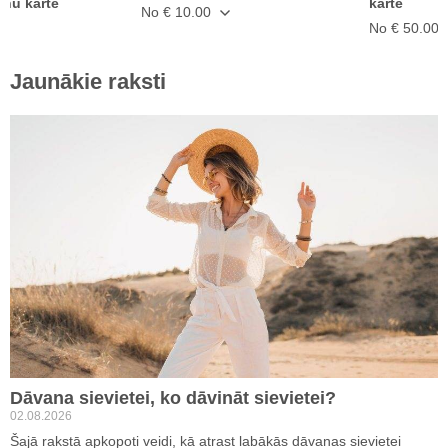
anu karte
karte
No € 10.00
No € 50.00
Jaunākie raksti
Dāvana sievietei, ko dāvināt sievietei?
02.08.2026
Šajā rakstā apkopoti veidi, kā atrast labākās dāvanas sievietei