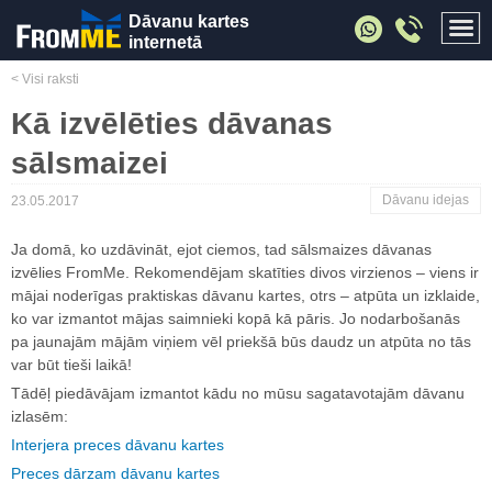
Dāvanu kartes
internetā
< Visi raksti
Kā izvēlēties dāvanas
sālsmaizei
Dāvanu idejas
23.05.2017
Ja domā, ko uzdāvināt, ejot ciemos, tad sālsmaizes dāvanas
izvēlies FromMe. Rekomendējam skatīties divos virzienos – viens ir
mājai noderīgas praktiskas dāvanu kartes, otrs – atpūta un izklaide,
ko var izmantot mājas saimnieki kopā kā pāris. Jo nodarbošanās
pa jaunajām mājām viņiem vēl priekšā būs daudz un atpūta no tās
var būt tieši laikā!
Tādēļ piedāvājam izmantot kādu no mūsu sagatavotajām dāvanu
izlasēm:
Interjera preces dāvanu kartes
Preces dārzam dāvanu kartes