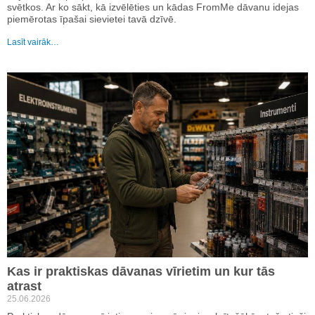
svētkos. Ar ko sākt, kā izvēlēties un kādas FromMe dāvanu idejas
piemērotas īpašai sievietei tavā dzīvē.
Lasīt vairāk…
Kas ir praktiskas dāvanas vīrietim un kur tās
atrast
25.06.2026