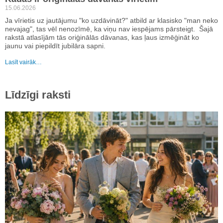
15.06.2026
Ja vīrietis uz jautājumu "ko uzdāvināt?" atbild ar klasisko "man neko
nevajag", tas vēl nenozīmē, ka viņu nav iespējams pārsteigt. Šajā
rakstā atlasījām tās oriģinālās dāvanas, kas ļaus izmēģināt ko
jaunu vai piepildīt jubilāra sapni.
Lasīt vairāk…
Līdzīgi raksti