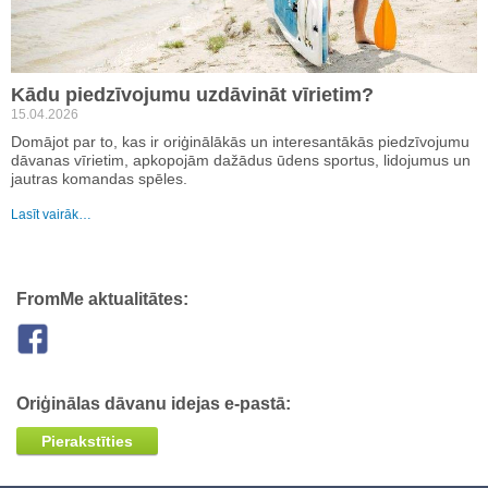
Kādu piedzīvojumu uzdāvināt vīrietim?
15.04.2026
Domājot par to, kas ir oriģinālākās un interesantākās piedzīvojumu
dāvanas vīrietim, apkopojām dažādus ūdens sportus, lidojumus un
jautras komandas spēles.
Lasīt vairāk…
FromMe aktualitātes:
Oriģinālas dāvanu idejas e-pastā:
Pierakstīties