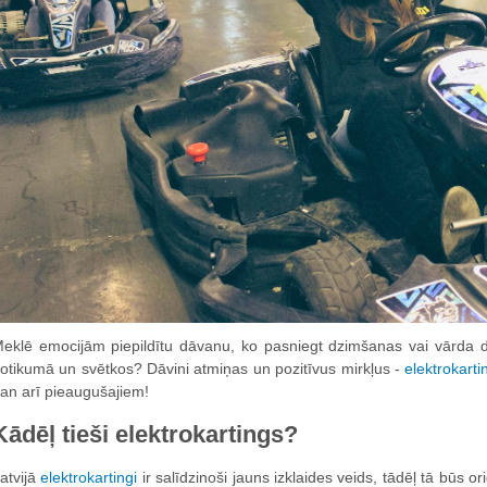
eklē emocijām piepildītu dāvanu, ko pasniegt dzimšanas vai vārda di
otikumā un svētkos? Dāvini atmiņas un pozitīvus mirkļus -
elektrokarti
an arī pieaugušajiem!
Kādēļ tieši elektrokartings?
atvijā
elektrokartingi
ir salīdzinoši jauns izklaides veids, tādēļ tā būs