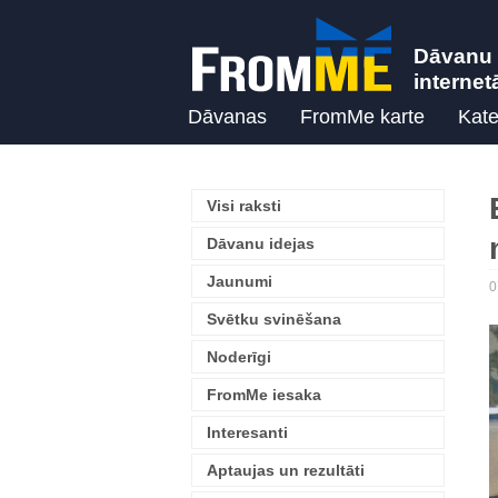
Dāvanu 
internet
Dāvanas
FromMe karte
Kate
Visi raksti
Dāvanu idejas
Jaunumi
0
Svētku svinēšana
Noderīgi
FromMe iesaka
Interesanti
Aptaujas un rezultāti