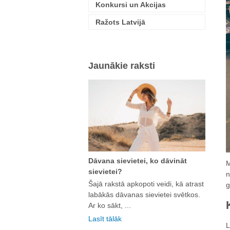
Konkursi un Akcijas
Ražots Latvijā
Jaunākie raksti
Dāvana sievietei, ko dāvināt
M
sievietei?
n
Šajā rakstā apkopoti veidi, kā atrast
g
labākās dāvanas sievietei svētkos.
Ar ko sākt, ...
Lasīt tālāk
L