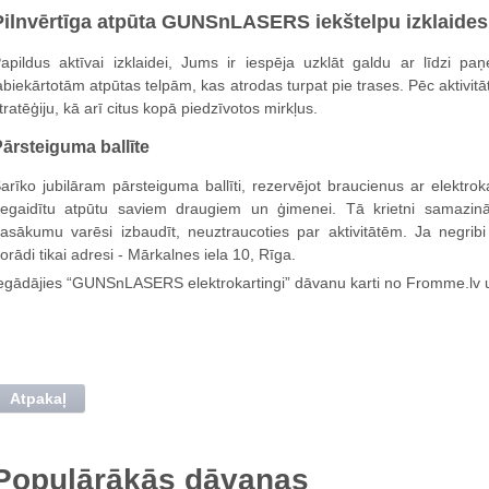
Pilnvērtīga atpūta GUNSnLASERS iekštelpu izklaides
apildus aktīvai izklaidei, Jums ir iespēja uzklāt galdu ar līdz
abiekārtotām atpūtas telpām, kas atrodas turpat pie trases. Pēc aktivitāt
tratēģiju, kā arī citus kopā piedzīvotos mirkļus.
ārsteiguma ballīte
arīko jubilāram pārsteiguma ballīti, rezervējot braucienus ar elektrokar
egaidītu atpūtu saviem draugiem un ģimenei. Tā krietni samazin
asākumu varēsi izbaudīt, neuztraucoties par aktivitātēm. Ja negrib
orādi tikai adresi - Mārkalnes iela 10, Rīga.
egādājies “GUNSnLASERS elektrokartingi” dāvanu karti no Fromme.lv un
Atpakaļ
Populārākās dāvanas