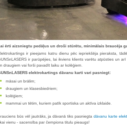
ai ērti aizsniegtu pedāļus un droši stūrētu, minimālais braucēja 
lektrokartings ir pieejams katru dienu pēc iepriekšēja pieraksta, tādēļ
UNSnLASERS ir parūpējies, lai ikviens klients varētu atpūsties un arī 
n draugiem vai forši pavadīt laiku ar kolēģiem.
UNSnLASERS elektrokartings dāvanu karti vari pasniegt:
māsai un brālim;
draugiem un klasesbiedriem;
kolēģiem;
mammai un tētim, kuriem patīk sportiska un aktīva izklaide.
rauciens būs vēl jautrāks, ja dāvanā tiks pasniegta
dāvanu karte elek
ikai vienu - sacensība par čempiona titulu pieaugs!