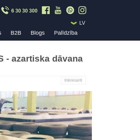
6 30 30 300
LV
s
B2B
Blogs
Palīdzība
 - azartiska dāvana
Interesanti