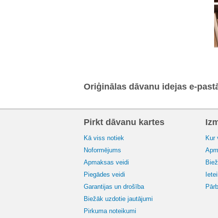
Oriģinālas dāvanu idejas e-past
Pirkt dāvanu kartes
Iz
Kā viss notiek
Kur 
Noformējums
Apma
Apmaksas veidi
Biež
Piegādes veidi
Iete
Garantijas un drošība
Pārb
Biežāk uzdotie jautājumi
Pirkuma noteikumi