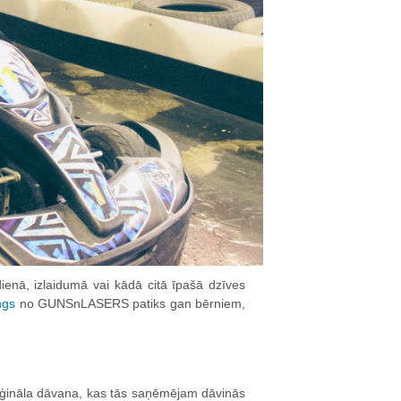
enā, izlaidumā vai kādā citā īpašā dzīves
ngs
no GUNSnLASERS patiks gan bērniem,
 oriģināla dāvana, kas tās saņēmējam dāvinās