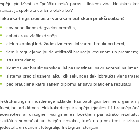
espēju piedzīvot ko īpašāku nekā parasti. Ikviens zina klasiskos ka
ainās, ja spēkratu darbina elektrība?
lektrokartings izceļas ar vairākām būtiskām priekšrocībām:
nav nepatīkams degvielas aromāts;
dabai draudzīgāks dzinējs;
elektrokartingi ir dažādos izmēros, lai varētu braukt arī bērni;
tiem ir regulējama jauda atbilstoši braucēja vecumam un prasmēm;
ātrs uzrāviens;
līkumos var braukt sānslīdē, lai paaugstinātu savu adrenalīna līmeni
sistēma precīzi uzņem laiku, cik sekundēs tiek izbraukts viens trases
pēc brauciena katrs saņem diplomu ar savu brauciena rezultātu.
lektrokartings ir mūsdienīga izklaide, kas patīk gan bērniem, gan arī 
īrieši, bet arī dāmas. Elektrokartings ir iespēja iejusties F1 braucēj
acenšoties ar draugiem vai ģimenes locekļiem par ātrāko rezultātu.
ezultātus summējot un beigās nosakot, kurš no jums trasi ir izbra
jedestāla un uzņemt fotogrāfiju Instagram storijam.