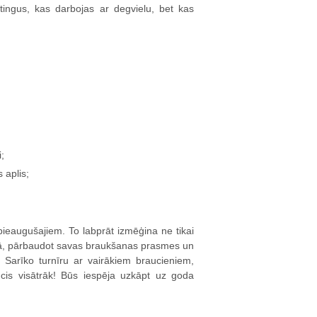
rtingus, kas darbojas ar degvielu, bet kas
;
 aplis;
pieaugušajiem. To labprāt izmēģina ne tikai
a ādā, pārbaudot savas braukšanas prasmes un
 Sarīko turnīru ar vairākiem braucieniem,
ucis visātrāk! Būs iespēja uzkāpt uz goda