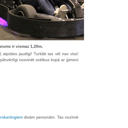
garums ir vismaz 1,20m.
 atpūties jaudīgi! Turklāt tas vēl nav viss!
pilnvērtīgi nosvinēt svētkus kopā ar ģimeni
trokartingiem
divām personām. Tas nozīmē