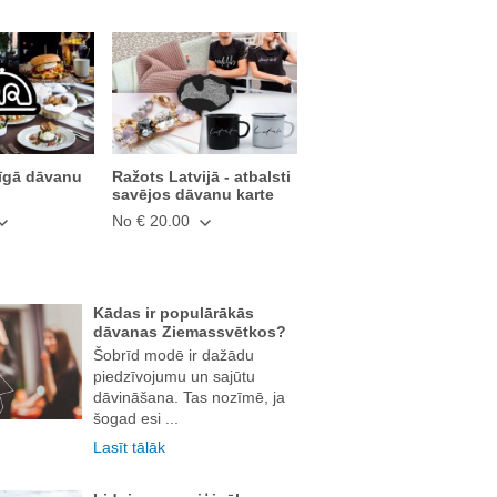
īgā dāvanu
Ražots Latvijā - atbalsti
savējos dāvanu karte
No € 20.00
Kādas ir populārākās
dāvanas Ziemassvētkos?
Šobrīd modē ir dažādu
piedzīvojumu un sajūtu
dāvināšana. Tas nozīmē, ja
šogad esi ...
Lasīt tālāk