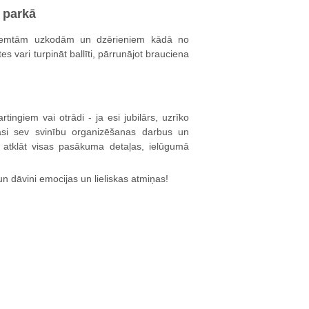
 parkā
i paņemtām uzkodām un dzērieniem kādā no
es vari turpināt ballīti, pārrunājot brauciena
tingiem vai otrādi - ja esi jubilārs, uzrīko
āsi sev svinību organizēšanas darbus un
i atklāt visas pasākuma detaļas, ielūgumā
 dāvini emocijas un lieliskas atmiņas!