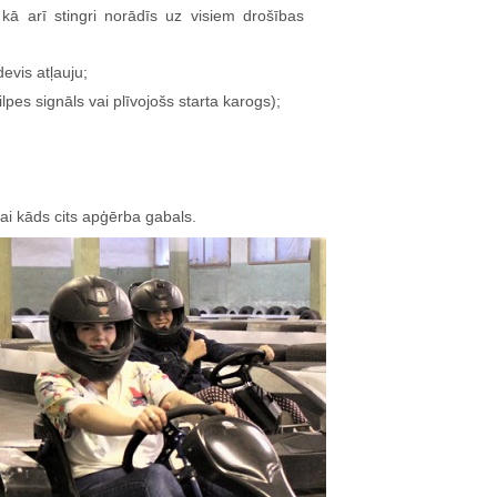
kā arī stingri norādīs uz visiem drošības
devis atļauju;
lpes signāls vai plīvojošs starta karogs);
vai kāds cits apģērba gabals.