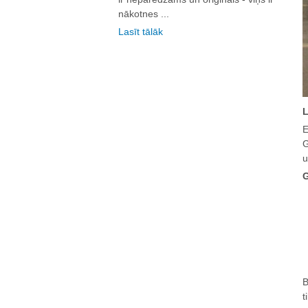
nākotnes ...
Lasīt tālāk
L
E
G
u
G
B
t