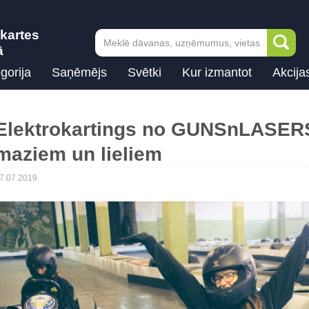
kartes
ā
gorija
Saņēmējs
Svētki
Kur izmantot
Akcija
Elektrokartings no GUNSnLASERS
maziem un lieliem
7.07.2019