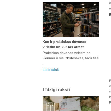
i
m
E
Kas ir praktiskas dāvanas
vīrietim un kur tās atrast
Praktiskas dāvanas vīrietim ne
vienmēr ir visuzkrītošākās, taču tieši
...
Lasīt tālāk
E
v
Līdzīgi raksti
s
r
p