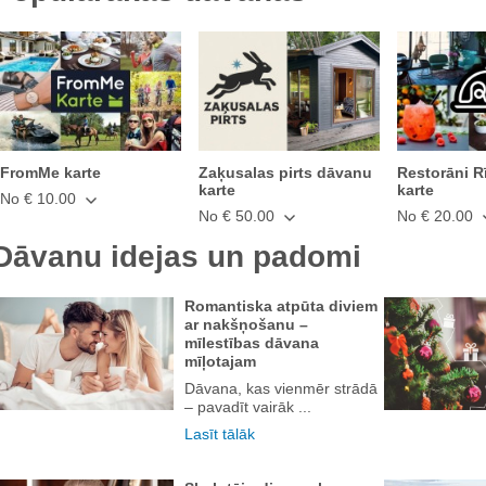
FromMe karte
Zaķusalas pirts dāvanu
Restorāni R
karte
karte
No € 10.00
No € 50.00
No € 20.00
Dāvanu idejas un padomi
Romantiska atpūta diviem
ar nakšņošanu –
mīlestības dāvana
mīļotajam
Dāvana, kas vienmēr strādā
– pavadīt vairāk ...
Lasīt tālāk