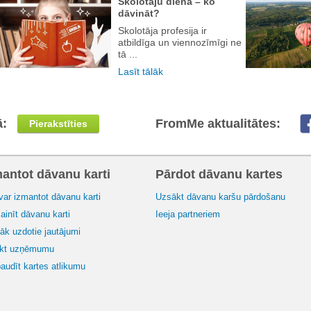
Skolotāju diena – ko
dāvināt?
Skolotāja profesija ir
atbildīga un viennozīmīgi ne
tā ...
Lasīt tālāk
ā:
FromMe aktualitātes:
Pierakstīties
mantot dāvanu karti
Pārdot dāvanu kartes
var izmantot dāvanu karti
Uzsākt dāvanu karšu pārdošanu
inīt dāvanu karti
Ieeja partneriem
āk uzdotie jautājumi
ikt uzņēmumu
audīt kartes atlikumu