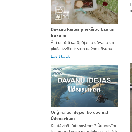
P
n
Dāvanu kartes priekšrocības un
trūkumi
Ātri un ērti sarūpējama dāvana un
plaša izvēle ir vien dažas dāvanu ...
Lasīt tālāk
Oriģinālas idejas, ko dāvināt
Ūdensvīram
Ko dāvināt ūdensvīram? Ūdensvīrs
ir neparedzams un oriģināls - viņš ir