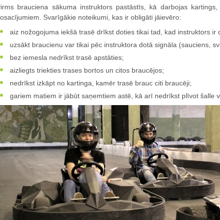
irms brauciena sākuma instruktors pastāstīs, kā darbojas kartings, 
osacījumiem. Svarīgākie noteikumi, kas ir obligāti jāievēro:
aiz nožogojuma iekšā trasē drīkst doties tikai tad, kad instruktors ir 
uzsākt braucienu var tikai pēc instruktora dotā signāla (sauciens, svi
bez iemesla nedrīkst trasē apstāties;
aizliegts triekties trases bortos un citos braucējos;
nedrīkst izkāpt no kartinga, kamēr trasē brauc citi braucēji;
gariem matiem ir jābūt saņemtiem astē, kā arī nedrīkst plīvot šalle 