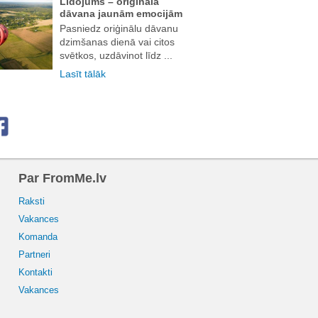
Lidojums – oriģināla
dāvana jaunām emocijām
Pasniedz oriģinālu dāvanu
dzimšanas dienā vai citos
svētkos, uzdāvinot līdz ...
Lasīt tālāk
Par FromMe.lv
Raksti
Vakances
Komanda
Partneri
Kontakti
Vakances