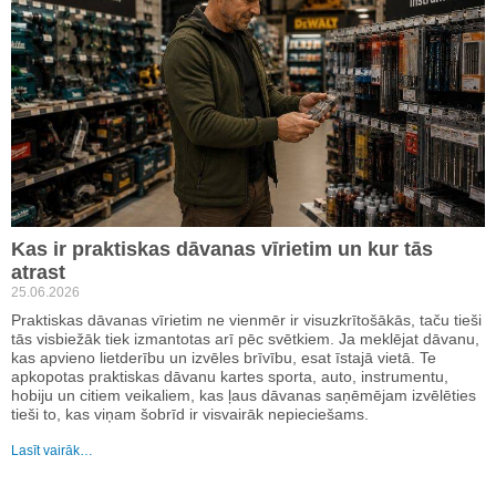
Kas ir praktiskas dāvanas vīrietim un kur tās
atrast
25.06.2026
Praktiskas dāvanas vīrietim ne vienmēr ir visuzkrītošākās, taču tieši
tās visbiežāk tiek izmantotas arī pēc svētkiem. Ja meklējat dāvanu,
kas apvieno lietderību un izvēles brīvību, esat īstajā vietā. Te
apkopotas praktiskas dāvanu kartes sporta, auto, instrumentu,
hobiju un citiem veikaliem, kas ļaus dāvanas saņēmējam izvēlēties
tieši to, kas viņam šobrīd ir visvairāk nepieciešams.
Lasīt vairāk…