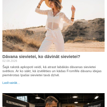
Dāvana sievietei, ko dāvināt sievietei?
02.08.2026
Šajā rakstā apkopoti veidi, kā atrast labākās dāvanas sievietei
svētkos. Ar ko sākt, kā izvēlēties un kādas FromMe dāvanu idejas
piemērotas īpašai sievietei tavā dzīvē.
Lasīt vairāk…