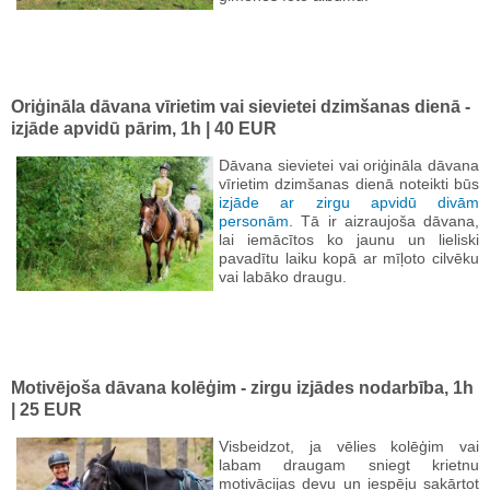
Oriģināla dāvana vīrietim vai sievietei dzimšanas dienā -
izjāde apvidū pārim, 1h | 40 EUR
Dāvana sievietei vai oriģināla dāvana
vīrietim dzimšanas dienā noteikti būs
izjāde ar zirgu apvidū divām
personām
. Tā ir aizraujoša dāvana,
lai iemācītos ko jaunu un lieliski
pavadītu laiku kopā ar mīļoto cilvēku
vai labāko draugu.
Motivējoša dāvana kolēģim - zirgu izjādes nodarbība, 1h
| 25 EUR
Visbeidzot, ja vēlies kolēģim vai
labam draugam sniegt krietnu
motivācijas devu un iespēju sakārtot