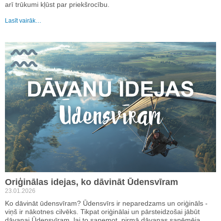
arī trūkumi kļūst par priekšrocību.
Lasīt vairāk…
Oriģinālas idejas, ko dāvināt Ūdensvīram
23.01.2026
Ko dāvināt ūdensvīram? Ūdensvīrs ir neparedzams un oriģināls -
viņš ir nākotnes cilvēks. Tikpat oriģinālai un pārsteidzošai jābūt
dāvanai Ūdensvīram, lai to saņemot, pirmā dāvanas saņēmēja