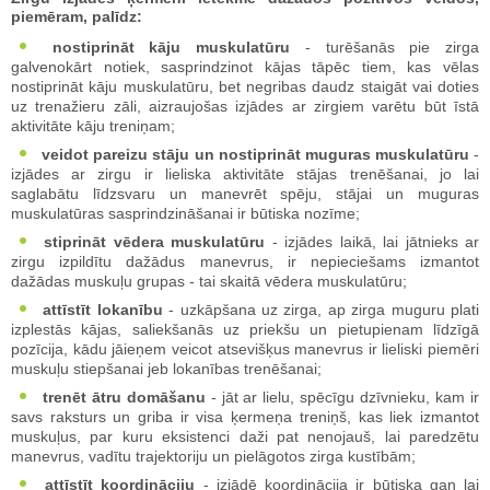
piemēram, palīdz:
nostiprināt kāju muskulatūru
- turēšanās pie zirga
galvenokārt notiek, sasprindzinot kājas tāpēc tiem, kas vēlas
nostiprināt kāju muskulatūru, bet negribas daudz staigāt vai doties
uz trenažieru zāli, aizraujošas izjādes ar zirgiem varētu būt īstā
aktivitāte kāju treniņam;
veidot pareizu stāju un nostiprināt muguras muskulatūru
-
izjādes ar zirgu ir lieliska aktivitāte stājas trenēšanai, jo lai
saglabātu līdzsvaru un manevrēt spēju, stājai un muguras
muskulatūras sasprindzināšanai ir būtiska nozīme;
stiprināt vēdera muskulatūru
- izjādes laikā, lai jātnieks ar
zirgu izpildītu dažādus manevrus, ir nepieciešams izmantot
dažādas muskuļu grupas - tai skaitā vēdera muskulatūru;
attīstīt lokanību
- uzkāpšana uz zirga, ap zirga muguru plati
izplestās kājas, saliekšanās uz priekšu un pietupienam līdzīgā
pozīcija, kādu jāieņem veicot atsevišķus manevrus ir lieliski piemēri
muskuļu stiepšanai jeb lokanības trenēšanai;
trenēt ātru domāšanu
- jāt ar lielu, spēcīgu dzīvnieku, kam ir
savs raksturs un griba ir visa ķermeņa treniņš, kas liek izmantot
muskuļus, par kuru eksistenci daži pat nenojauš, lai paredzētu
manevrus, vadītu trajektoriju un pielāgotos zirga kustībām;
attīstīt koordināciju
- izjādē koordinācija ir būtiska gan lai