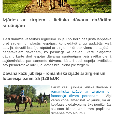
Izjādes ar zirgiem - lieliska dāvana dažādām
situācijām
Tieši daudzie veselības ieguvumi un jau no bērnības justā labpatika
pret zirgiem un plašās iespējas, ko piedāvā zirgu audzētāji visā
Latvijā, devuši iespēju atpūtai ar zirgiem kļūt par vienu no sajūtām
bagātākajām dāvanām, ko pasniegt kā dāvanu karti. Saņemtā
dāvanu karte dod iespēju dāvanas saņēmējam tieši svētku dienā
sajūsmināties par saņemto dāvanu, kā arī dod iespēju izvēlēties
sev piemērotāko laiku, lai dotos braucienā pie zirgiem.
Dāvana kāzu jubilejā - romantiska izjāde ar zirgiem un
fotosesija pārim, 2h |120 EUR
Pārim kāzu jubilejā lieliska dāvana ir
romantiska izjāde ar zirgiem un
fotosesija divām personām
. Viņi
varēs kopā izmēģināt ko jaunu, kā arī
kopīgais piedzīvojums tiks iemūžināts
skaistās bildēs, ar kurām papildināt
ģimenes foto albumu.