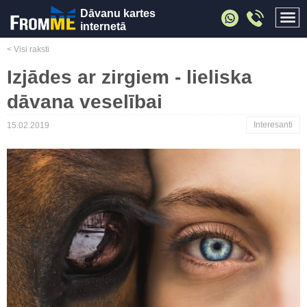
Dāvanu kartes
internetā
< Visi raksti
Izjādes ar zirgiem - lieliska
dāvana veselībai
Interesanti
15.02.2019