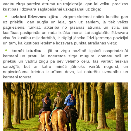
vadītu zirgu pareizā ātrumā un trajektorijā, gan lai veiktu precīzas
kustības līdzsvara saglabāšanai uzkāpšanai uz zirga;
uzlabot līdzsvara izjūtu
- zirgam skrienot notiek kustība gan
uz priekšu, gan augšā un lejā, gan uz sāniem, ja tiek veikts
pagrieziens, turklāt, atkarībā no jāšanas ātruma un stila, šīs
kustības pastiprinās un rada lielāku inerci. Lai saglabātu līdzsvaru
visu šo kustību mijiedarbībā, ir rūpīgi jāseko līdzi ķermeņa pozīcijai
un tam, kā kustības ietekmē līdzsvara punkta atrašanās vietu;
trenēt izturību
- jāt ar zirgu nozīmē ilgstoši sasprindzināt
ķermeni un prātu, lai noturētos zirga mugurā, domātu soli uz
priekšu un vadītu zirgu pa sev vēlamo ceļu. Tas varbūt neskan
sarežģīti, bet ar katru minūti jātnieks vairāk nogurst, un
nepieciešama krietna izturības deva, lai noturētu uzmanību un
ķermeni tonusā.