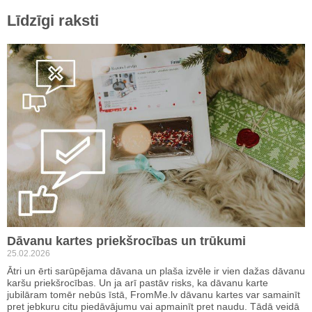
Līdzīgi raksti
Dāvanu kartes priekšrocības un trūkumi
25.02.2026
Ātri un ērti sarūpējama dāvana un plaša izvēle ir vien dažas dāvanu
karšu priekšrocības. Un ja arī pastāv risks, ka dāvanu karte
jubilāram tomēr nebūs īstā, FromMe.lv dāvanu kartes var samainīt
pret jebkuru citu piedāvājumu vai apmainīt pret naudu. Tādā veidā