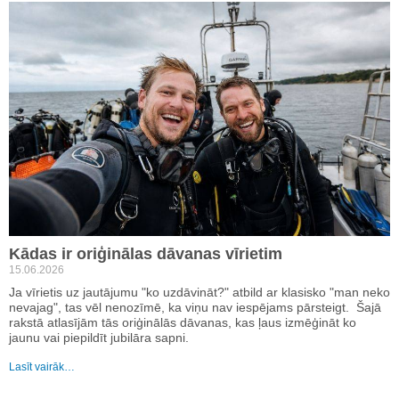
Kādas ir oriģinālas dāvanas vīrietim
15.06.2026
Ja vīrietis uz jautājumu "ko uzdāvināt?" atbild ar klasisko "man neko
nevajag", tas vēl nenozīmē, ka viņu nav iespējams pārsteigt. Šajā
rakstā atlasījām tās oriģinālās dāvanas, kas ļaus izmēģināt ko
jaunu vai piepildīt jubilāra sapni.
Lasīt vairāk…