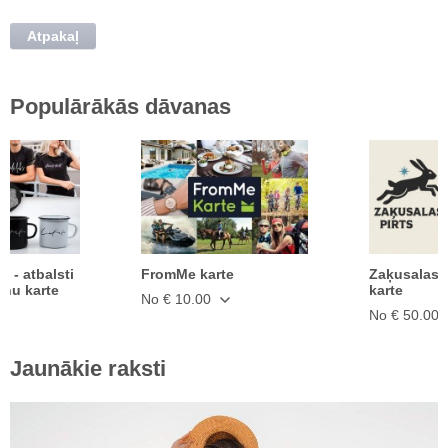
Atpakaļ
Populārākās dāvanas
ā - atbalsti
FromMe karte
Zaķusalas 
anu karte
karte
No € 10.00
No € 50.00
Jaunākie raksti