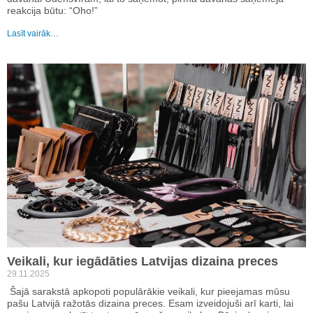
reakcija būtu: “Oho!”
Lasīt vairāk…
Veikali, kur iegādāties Latvijas dizaina preces
29.11.2025
Šajā sarakstā apkopoti populārākie veikali, kur pieejamas mūsu
pašu Latvijā ražotās dizaina preces. Esam izveidojuši arī karti, lai