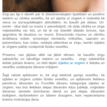
Zirgi jau ilgi ir slavēti par to dziednieciskajām īpašībām un pozitīvo
ietekmi uz cilvēka veselību, kā arī atpūta ar zirgiem ir izslavēta kā
viena no aizraujošākajām aktivitātēm, ko baudīt pie dabas. Un
tomēr - tikai daži no mums ir pieredzējuši, cik dziļa cilvēka un zirga
mijiedarbība var būt, un kā tā var dziedēt slēptās brūces, kas
apgrūtina tik daudzus no mums. Emocionālo traumu un slimību
ārstēšana notiek, izmantojot vienkāršu mīlestību, sapratni un
pieņemšanu, kas rodas, veidojot attiecības ar zirgu, kamēr izjādes
ar zirgiem palīdz nostiprināt fizisko veselību.
Protams, nav jājūtas slikti vai jābūt slimam, lai baudītu zirgu
sabiedrību un labvēlīgo ietekmi uz veselību - zirgu sabiedrībā
lieliski jutīsies ikviens, un tieši tāpēc
izjādes ar zirgiem
ir lieliska un
veselību uzlabojoša dāvana mīļajiem.
Šajā rakstā aplūkosim to, kā zirgi ietekmē garīgo veselību, kā
izjādes ar zirgiem uzlabo fizisko veselību, un aplūkosim lieliskus
piemērus dāvanām no FromMe dāvanu kategorijas izjādes ar
zirgiem, kas būs lieliskas idejas dāvanām kāzu jubilejā, oriģinālas
dāvanas sievietei dzimšanas dienā un pat idejas dāvanām
kolēģiem, darbiniekiem un labiem draugiem, kam nepieciešama
krietna motivācijas deva.