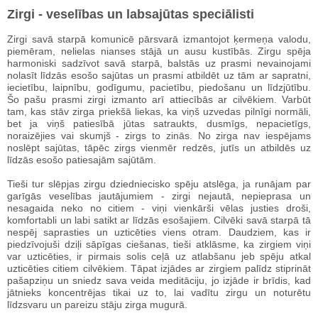
Zirgi - veselības un labsajūtas speciālisti
Zirgi savā starpā komunicē pārsvarā izmantojot ķermeņa valodu,
piemēram, nelielas nianses stājā un ausu kustībās. Zirgu spēja
harmoniski sadzīvot savā starpā, balstās uz prasmi nevainojami
nolasīt līdzās esošo sajūtas un prasmi atbildēt uz tām ar sapratni,
iecietību, laipnību, godīgumu, pacietību, piedošanu un līdzjūtību.
Šo pašu prasmi zirgi izmanto arī attiecībās ar cilvēkiem. Varbūt
tam, kas stāv zirga priekšā liekas, ka viņš uzvedas pilnīgi normāli,
bet ja viņš patiesībā jūtas satraukts, dusmīgs, nepacietīgs,
noraizējies vai skumjš - zirgs to zinās. No zirga nav iespējams
noslēpt sajūtas, tāpēc zirgs vienmēr redzēs, jutīs un atbildēs uz
līdzās esošo patiesajām sajūtām.
Tieši tur slēpjas zirgu dziedniecisko spēju atslēga, ja runājam par
garīgās veselības jautājumiem - zirgi nejautā, nepieprasa un
nesagaida neko no citiem - viņi vienkārši vēlas justies droši,
komfortabli un labi satikt ar līdzās esošajiem. Cilvēki savā starpā tā
nespēj saprasties un uzticēties viens otram. Daudziem, kas ir
piedzīvojuši dziļi sāpīgas ciešanas, tieši atklāsme, ka zirgiem viņi
var uzticēties, ir pirmais solis ceļā uz atlabšanu jeb spēju atkal
uzticēties citiem cilvēkiem. Tāpat izjādes ar zirgiem palīdz stiprināt
pašapziņu un sniedz sava veida meditāciju, jo izjāde ir brīdis, kad
jātnieks koncentrējas tikai uz to, lai vadītu zirgu un noturētu
līdzsvaru un pareizu stāju zirga mugurā.