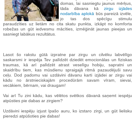
domas, lai sasniegtu jaunus mērķus,
tāda dāvana kā
zirgu izjādes
nodarbība aplokā
būs pareizā izvēle,
jo tas dos spēcīgu stimulu
paraudzīties uz lietām no cita skatu punkta, izkāpt no komforta
robežas un gūt iedvesmu mācīties, izmēģināt jaunas pieejas un
sasniegt labākus rezultātus.
Lasot šo rakstu gūtā izpratne par zirgu un cilvēku labvēlīgo
saskarsmi ir iespēja Tev palīdzēt dziedēt emocionālas un fiziskas
traumas, kā arī palīdzēt atrast veselīgu hobiju, sapratni un
skaidrību tiem, kas mūsdienu spraigajā ritmā pazaudējuši savu
ceļu. Dod padomu vai uzdāvini dāvanu karti izjādei ar zirgu vai
kādu no ārstnieciskajām procedūrām savam vīram, sievai,
vecākiem, bērnam, vai draugam!
Vai arī Tu zini kādu, kas vēlētos svētkos dāvanā saņemt iespēju
atpūsties pie dabas ar zirgiem?
Uzdāvini iespēju izjust īpašo auru, ko izstaro zirgi, un gūt lielisku
pieredzi atpūšoties pie dabas!