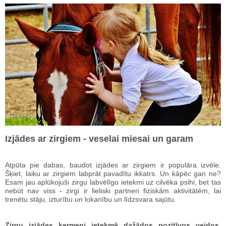
Izjādes ar zirgiem - veselai miesai un garam
Atpūta pie dabas, baudot izjādes ar zirgiem ir populāra izvēle.
Šķiet, laiku ar zirgiem labprāt pavadītu ikkatrs. Un kāpēc gan ne?
Esam jau aplūkojuši zirgu labvēlīgo ietekmi uz cilvēka psihi, bet tas
nebūt nav viss - zirgi ir lieliski partneri fiziskām aktivitātēm, lai
trenētu stāju, izturību un lokanību un līdzsvara sajūtu.
Zirgu izjādes ķermeni ietekmē dažādos pozitīvos veidos,