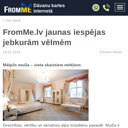
Dāvanu kartes
internetā
< Visi raksti
FromMe.lv jaunas iespējas
jebkurām vēlmēm
Dāvanu idejas
16.02.2016
Mālpils muiža – vieta skaistiem mirkļiem
Greznības, vērtību un senatnes elpa mūsdienu pasaulē. Muiža ir