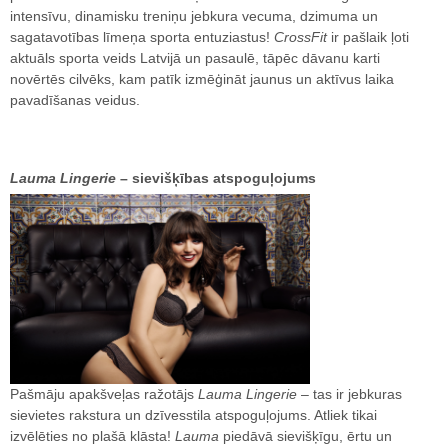
intensīvu, dinamisku treniņu jebkura vecuma, dzimuma un
sagatavotības līmeņa sporta entuziastus!
CrossFit
ir pašlaik ļoti
aktuāls sporta veids Latvijā un pasaulē, tāpēc dāvanu karti
novērtēs cilvēks, kam patīk izmēģināt jaunus un aktīvus laika
pavadīšanas veidus.
Lauma Lingerie
– sievišķības atspoguļojums
Pašmāju apakšveļas ražotājs
Lauma Lingerie
– tas ir jebkuras
sievietes rakstura un dzīvesstila atspoguļojums. Atliek tikai
izvēlēties no plašā klāsta!
Lauma
piedāvā sievišķīgu, ērtu un