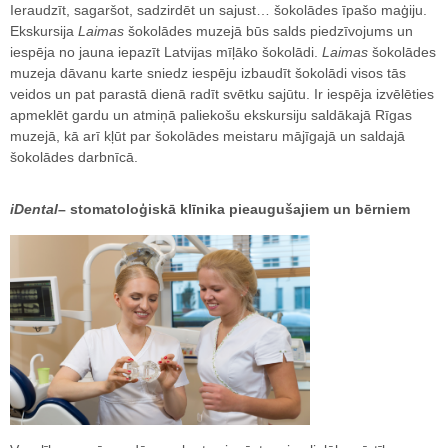
Ieraudzīt, sagaršot, sadzirdēt un sajust… šokolādes īpašo maģiju.
Ekskursija
Laimas
šokolādes muzejā būs salds piedzīvojums un
iespēja no jauna iepazīt Latvijas mīļāko šokolādi.
Laimas
šokolādes
muzeja dāvanu karte sniedz iespēju izbaudīt šokolādi visos tās
veidos un pat parastā dienā radīt svētku sajūtu. Ir iespēja izvēlēties
apmeklēt gardu un atmiņā paliekošu ekskursiju saldākajā Rīgas
muzejā, kā arī kļūt par šokolādes meistaru mājīgajā un saldajā
šokolādes darbnīcā.
iDental
– stomatoloģiskā klīnika pieaugušajiem un bērniem