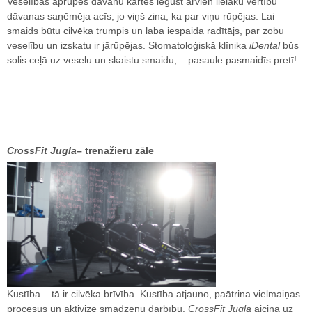
Veselības aprūpes dāvanu kartes iegūst arvien lielāku vērtību
dāvanas saņēmēja acīs, jo viņš zina, ka par viņu rūpējas. Lai
smaids būtu cilvēka trumpis un laba iespaida radītājs, par zobu
veselību un izskatu ir jārūpējas. Stomatoloģiskā klīnika
iDental
būs
solis ceļā uz veselu un skaistu smaidu, – pasaule pasmaidīs pretī!
CrossFit Jugla
– trenažieru zāle
Kustība – tā ir cilvēka brīvība. Kustība atjauno, paātrina vielmaiņas
procesus un aktivizē smadzeņu darbību.
CrossFit Jugla
aicina uz