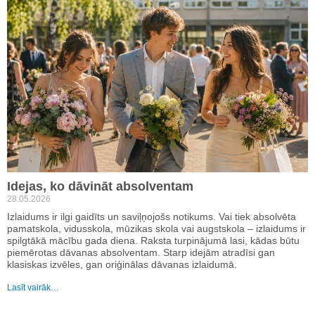
Idejas, ko dāvināt absolventam
28.05.2026
Izlaidums ir ilgi gaidīts un saviļņojošs notikums. Vai tiek absolvēta
pamatskola, vidusskola, mūzikas skola vai augstskola – izlaidums ir
spilgtākā mācību gada diena. Raksta turpinājumā lasi, kādas būtu
piemērotas dāvanas absolventam. Starp idejām atradīsi gan
klasiskas izvēles, gan oriģinālas dāvanas izlaidumā.
Lasīt vairāk…