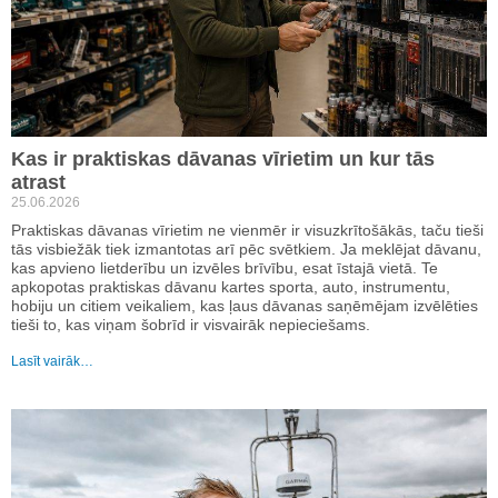
Kas ir praktiskas dāvanas vīrietim un kur tās
atrast
25.06.2026
Praktiskas dāvanas vīrietim ne vienmēr ir visuzkrītošākās, taču tieši
tās visbiežāk tiek izmantotas arī pēc svētkiem. Ja meklējat dāvanu,
kas apvieno lietderību un izvēles brīvību, esat īstajā vietā. Te
apkopotas praktiskas dāvanu kartes sporta, auto, instrumentu,
hobiju un citiem veikaliem, kas ļaus dāvanas saņēmējam izvēlēties
tieši to, kas viņam šobrīd ir visvairāk nepieciešams.
Lasīt vairāk…