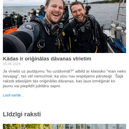
Kādas ir oriģinālas dāvanas vīrietim
15.06.2026
Ja vīrietis uz jautājumu "ko uzdāvināt?" atbild ar klasisko "man neko
nevajag", tas vēl nenozīmē, ka viņu nav iespējams pārsteigt. Šajā
rakstā atlasījām tās oriģinālās dāvanas, kas ļaus izmēģināt ko
jaunu vai piepildīt jubilāra sapni.
Lasīt vairāk…
Līdzīgi raksti