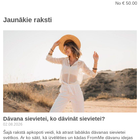
No € 50.00
Jaunākie raksti
Dāvana sievietei, ko dāvināt sievietei?
02.08.2026
Šajā rakstā apkopoti veidi, kā atrast labākās dāvanas sievietei
svētkos. Ar ko sākt, kā izvēlēties un kādas FromMe dāvanu idejas