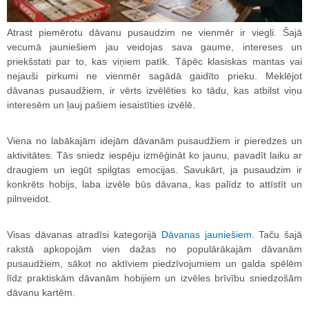
Atrast piemērotu dāvanu pusaudzim ne vienmēr ir viegli. Šajā
vecumā jauniešiem jau veidojas sava gaume, intereses un
priekšstati par to, kas viņiem patīk. Tāpēc klasiskas mantas vai
nejauši pirkumi ne vienmēr sagādā gaidīto prieku. Meklējot
dāvanas pusaudžiem, ir vērts izvēlēties ko tādu, kas atbilst viņu
interesēm un ļauj pašiem iesaistīties izvēlē.
Viena no labākajām idejām dāvanām pusaudžiem ir pieredzes un
aktivitātes. Tās sniedz iespēju izmēģināt ko jaunu, pavadīt laiku ar
draugiem un iegūt spilgtas emocijas. Savukārt, ja pusaudzim ir
konkrēts hobijs, laba izvēle būs dāvana, kas palīdz to attīstīt un
pilnveidot.
Visas dāvanas atradīsi kategorijā
Dāvanas jauniešiem
. Taču šajā
rakstā apkopojām vien dažas no populārākajām dāvanām
pusaudžiem, sākot no aktīviem piedzīvojumiem un galda spēlēm
līdz praktiskām dāvanām hobijiem un izvēles brīvību sniedzošām
dāvanu kartēm.