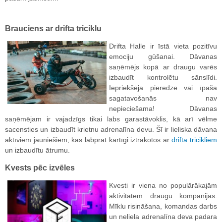
Brauciens ar drifta triciklu
Drifta Halle ir īstā vieta pozitīvu
emociju gūšanai. Dāvanas
saņēmējs kopā ar draugu varēs
izbaudīt kontrolētu sānslīdi.
Iepriekšēja pieredze vai īpaša
sagatavošanās nav
nepieciešama! Dāvanas
saņēmējam ir vajadzīgs tikai labs garastāvoklis, kā arī vēlme
sacensties un izbaudīt krietnu adrenalīna devu. Šī ir lieliska dāvana
aktīviem jauniešiem, kas labprāt kārtīgi iztrakotos ar
drifta tricikliem
un izbaudītu ātrumu.
Kvests pēc izvēles
Kvesti ir viena no populārākajām
aktivitātēm draugu kompānijās.
Mīklu risināšana, komandas darbs
un neliela adrenalīna deva padara