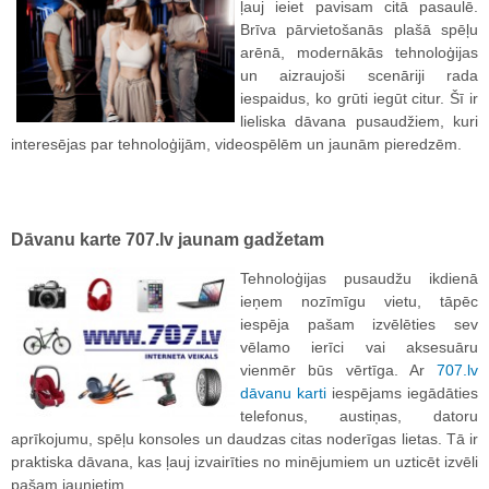
ļauj ieiet pavisam citā pasaulē.
Brīva pārvietošanās plašā spēļu
arēnā, modernākās tehnoloģijas
un aizraujoši scenāriji rada
iespaidus, ko grūti iegūt citur. Šī ir
lieliska dāvana pusaudžiem, kuri
interesējas par tehnoloģijām, videospēlēm un jaunām pieredzēm.
Dāvanu karte 707.lv jaunam gadžetam
Tehnoloģijas pusaudžu ikdienā
ieņem nozīmīgu vietu, tāpēc
iespēja pašam izvēlēties sev
vēlamo ierīci vai aksesuāru
vienmēr būs vērtīga. Ar
707.lv
dāvanu karti
iespējams iegādāties
telefonus, austiņas, datoru
aprīkojumu, spēļu konsoles un daudzas citas noderīgas lietas. Tā ir
praktiska dāvana, kas ļauj izvairīties no minējumiem un uzticēt izvēli
pašam jaunietim.