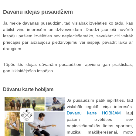
Dāvanu idejas pusaudžiem
Ja meklē dāvanas pusaudzim, tad vislabāk izvēlēties ko tādu, kas
atbilst viņu interesēm un dzīvesveidam. Daudzi jaunieši novērtē
iespēju pašiem izvēlēties sev nepieciešamāko, savukārt citi vairāk
priecājas par aizraujošu piedzīvojumu vai iespēju pavadīt laiku ar
draugiem.
Tāpēc šīs idejas dāvanām pusaudžiem apvieno gan praktiskas,
gan izklaidējošas iespējas.
Dāvanu karte hobijam
Ja pusaudzim patīk iepirkties, tad
vislabāk ieguldīt viņa interesēs.
Dāvanu karte HOBIJAM
ļauj
pašam izvēlēties sev
nepieciešamākās lietas sportam,
mūzikai, makšķerēšanai, moto