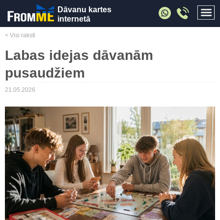
Dāvanu kartes
internetā
< Visi raksti
Labas idejas dāvanām
pusaudžiem
21.05.2026