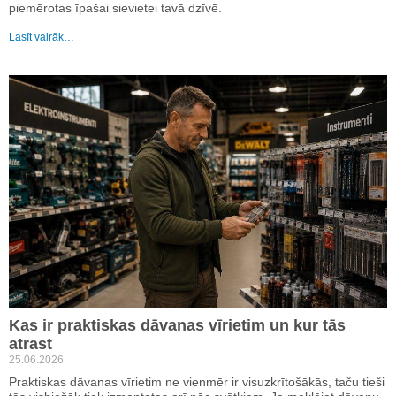
piemērotas īpašai sievietei tavā dzīvē.
Lasīt vairāk…
Kas ir praktiskas dāvanas vīrietim un kur tās
atrast
25.06.2026
Praktiskas dāvanas vīrietim ne vienmēr ir visuzkrītošākās, taču tieši