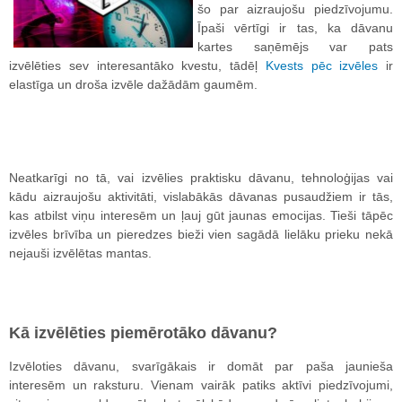
šo par aizraujošu piedzīvojumu.
Īpaši vērtīgi ir tas, ka dāvanu
kartes saņēmējs var pats
izvēlēties sev interesantāko kvestu, tādēļ
Kvests pēc izvēles
ir
elastīga un droša izvēle dažādām gaumēm.
Neatkarīgi no tā, vai izvēlies praktisku dāvanu, tehnoloģijas vai
kādu aizraujošu aktivitāti, vislabākās dāvanas pusaudžiem ir tās,
kas atbilst viņu interesēm un ļauj gūt jaunas emocijas. Tieši tāpēc
izvēles brīvība un pieredzes bieži vien sagādā lielāku prieku nekā
nejauši izvēlētas mantas.
Kā izvēlēties piemērotāko dāvanu?
Izvēloties dāvanu, svarīgākais ir domāt par paša jaunieša
interesēm un raksturu. Vienam vairāk patiks aktīvi piedzīvojumi,