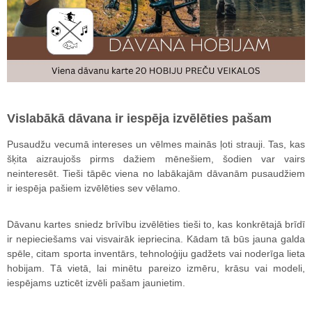
Vislabākā dāvana ir iespēja izvēlēties pašam
Pusaudžu vecumā intereses un vēlmes mainās ļoti strauji. Tas, kas
šķita aizraujošs pirms dažiem mēnešiem, šodien var vairs
neinteresēt. Tieši tāpēc viena no labākajām dāvanām pusaudžiem
ir iespēja pašiem izvēlēties sev vēlamo.
Dāvanu kartes sniedz brīvību izvēlēties tieši to, kas konkrētajā brīdī
ir nepieciešams vai visvairāk iepriecina. Kādam tā būs jauna galda
spēle, citam sporta inventārs, tehnoloģiju gadžets vai noderīga lieta
hobijam. Tā vietā, lai minētu pareizo izmēru, krāsu vai modeli,
iespējams uzticēt izvēli pašam jaunietim.