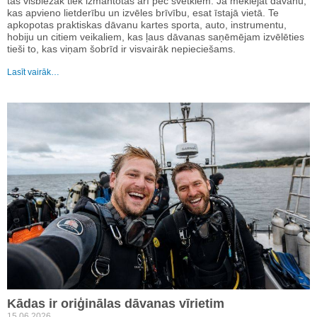
tās visbiežāk tiek izmantotas arī pēc svētkiem. Ja meklējat dāvanu,
kas apvieno lietderību un izvēles brīvību, esat īstajā vietā. Te
apkopotas praktiskas dāvanu kartes sporta, auto, instrumentu,
hobiju un citiem veikaliem, kas ļaus dāvanas saņēmējam izvēlēties
tieši to, kas viņam šobrīd ir visvairāk nepieciešams.
Lasīt vairāk…
Kādas ir oriģinālas dāvanas vīrietim
15.06.2026