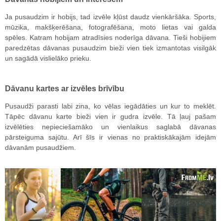
Ja pusaudzim ir hobijs, tad izvēle kļūst daudz vienkāršāka. Sports,
mūzika, makšķerēšana, fotografēšana, moto lietas vai galda
spēles. Katram hobijam atradīsies noderīga dāvana. Tieši hobijiem
paredzētas dāvanas pusaudzim bieži vien tiek izmantotas visilgāk
un sagādā vislielāko prieku.
Dāvanu kartes ar izvēles brīvību
Pusaudži parasti labi zina, ko vēlas iegādāties un kur to meklēt.
Tāpēc dāvanu karte bieži vien ir gudra izvēle. Tā ļauj pašam
izvēlēties nepieciešamāko un vienlaikus saglabā dāvanas
pārsteiguma sajūtu. Arī šīs ir vienas no praktiskākajām idejām
dāvanām pusaudžiem.