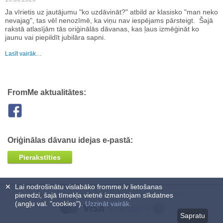
Ja vīrietis uz jautājumu "ko uzdāvināt?" atbild ar klasisko "man neko
nevajag", tas vēl nenozīmē, ka viņu nav iespējams pārsteigt. Šajā
rakstā atlasījām tās oriģinālās dāvanas, kas ļaus izmēģināt ko
jaunu vai piepildīt jubilāra sapni.
Lasīt vairāk…
FromMe aktualitātes:
Oriģinālas dāvanu idejas e-pastā:
Pierakstīties
✕
Lai nodrošinātu vislabāko fromme.lv lietošanas
pieredzi, šajā tīmekļa vietnē izmantojam sīkdatnes
(angļu val. "cookies").
Uzzināt vairāk.
Sapratu