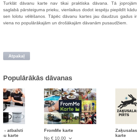
Turklāt dāvanu karte nav tikai praktiska dāvana. Tā joprojām
saglabā pārsteiguma prieku, vienlaikus dodot iespēju piepildīt kādu
sen lolotu vēlēšanos. Tāpēc dāvanu kartes jau daudzus gadus ir
viena no populārākajām un drošākajām dāvanām pusaudžiem.
Atpakaļ
Populārākās dāvanas
ā - atbalsti
FromMe karte
Zaķusalas 
anu karte
karte
No € 10.00