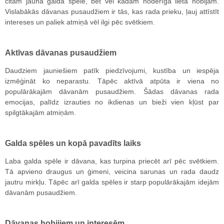
citam jauna galda spēle, bet vēl kādam noderīga lieta hobijam.
Vislabākās dāvanas pusaudžiem ir tās, kas rada prieku, ļauj attīstīt
intereses un paliek atmiņā vēl ilgi pēc svētkiem.
Aktīvas dāvanas pusaudžiem
Daudziem jauniešiem patīk piedzīvojumi, kustība un iespēja
izmēģināt ko neparastu. Tāpēc aktīvā atpūta ir viena no
populārākajām dāvanām pusaudžiem. Šādas dāvanas rada
emocijas, palīdz izrauties no ikdienas un bieži vien kļūst par
spilgtākajām atmiņām.
Galda spēles un kopā pavadīts laiks
Laba galda spēle ir dāvana, kas turpina priecēt arī pēc svētkiem.
Tā apvieno draugus un ģimeni, veicina sarunas un rada daudz
jautru mirkļu. Tāpēc arī galda spēles ir starp populārākajām idejām
dāvanām pusaudžiem.
Dāvanas hobijiem un interesēm