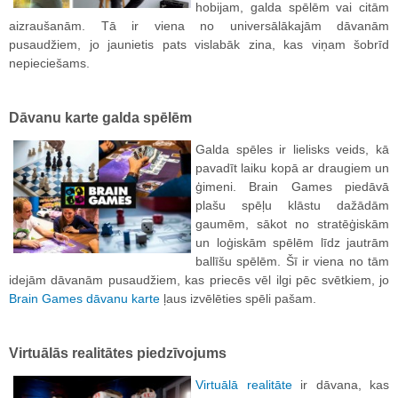
hobijam, galda spēlēm vai citām
aizraušanām. Tā ir viena no universālākajām dāvanām
pusaudžiem, jo jaunietis pats vislabāk zina, kas viņam šobrīd
nepieciešams.
Dāvanu karte galda spēlēm
Galda spēles ir lielisks veids, kā
pavadīt laiku kopā ar draugiem un
ģimeni. Brain Games piedāvā
plašu spēļu klāstu dažādām
gaumēm, sākot no stratēģiskām
un loģiskām spēlēm līdz jautrām
ballīšu spēlēm. Šī ir viena no tām
idejām dāvanām pusaudžiem, kas priecēs vēl ilgi pēc svētkiem, jo
Brain Games dāvanu karte
ļaus izvēlēties spēli pašam.
Virtuālās realitātes piedzīvojums
Virtuālā realitāte
ir dāvana, kas