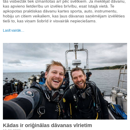
tās visbiežāk tiek izmantotas arī pēc svētkiem. Ja meklējat dāvanu,
kas apvieno lietderību un izvēles brīvību, esat īstajā vietā. Te
apkopotas praktiskas dāvanu kartes sporta, auto, instrumentu,
hobiju un citiem veikaliem, kas ļaus dāvanas saņēmējam izvēlēties
tieši to, kas viņam šobrīd ir visvairāk nepieciešams.
Lasīt vairāk…
Kādas ir oriģinālas dāvanas vīrietim