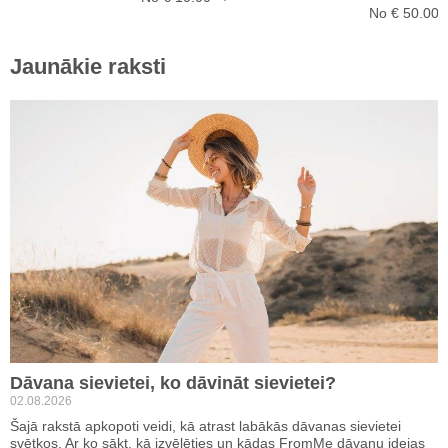
No € 50.00
Jaunākie raksti
Dāvana sievietei, ko dāvināt sievietei?
02.08.2026
Šajā rakstā apkopoti veidi, kā atrast labākās dāvanas sievietei
svētkos. Ar ko sākt, kā izvēlēties un kādas FromMe dāvanu idejas