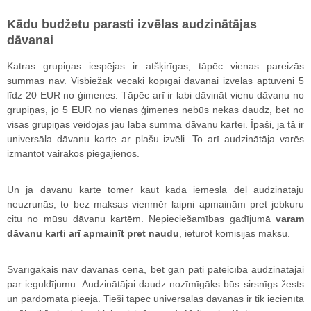
Kādu budžetu parasti izvēlas audzinātājas
dāvanai
Katras grupiņas iespējas ir atšķirīgas, tāpēc vienas pareizās
summas nav. Visbiežāk vecāki kopīgai dāvanai izvēlas aptuveni 5
līdz 20 EUR no ģimenes. Tāpēc arī ir labi dāvināt vienu dāvanu no
grupiņas, jo 5 EUR no vienas ģimenes nebūs nekas daudz, bet no
visas grupiņas veidojas jau laba summa dāvanu kartei. Īpaši, ja tā ir
universāla dāvanu karte ar plašu izvēli. To arī audzinātāja varēs
izmantot vairākos piegājienos.
Un ja dāvanu karte tomēr kaut kāda iemesla dēļ audzinātāju
neuzrunās, to bez maksas vienmēr laipni apmainām pret jebkuru
citu no mūsu dāvanu kartēm. Nepieciešamības gadījumā
varam
dāvanu karti arī apmainīt pret naudu
, ieturot komisijas maksu.
Svarīgākais nav dāvanas cena, bet gan pati pateicība audzinātājai
par ieguldījumu. Audzinātājai daudz nozīmīgāks būs sirsnīgs žests
un pārdomāta pieeja. Tieši tāpēc universālas dāvanas ir tik iecienīta