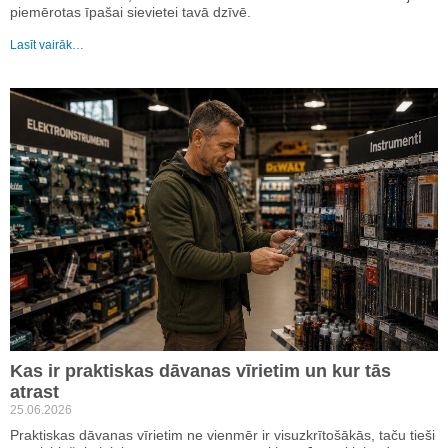
piemērotas īpašai sievietei tavā dzīvē.
Lasīt vairāk…
Kas ir praktiskas dāvanas vīrietim un kur tās
atrast
25.06.2026
Praktiskas dāvanas vīrietim ne vienmēr ir visuzkrītošākās, taču tieši