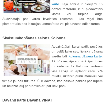
karte
. Tajā šobrīd ir pieejami 15
dažādi restorāni, kuru piedāvātais
klāsts vēl turpina augt.
Audzinātāja pati varēs izvēlēties restorānu, kas viņai būs
piemērotāks pēc lokācijas, atmosfēras vai piedāvātās ēdienkartes.
Skaistumkopšanas salons Kolonna
Audzinātājai, kurai patīk pucēties
un veltīt laiku sev, lieliska dāvana
varētu būt
Kolonna dāvanu karte
.
Tā būs iespēja audzinātājai doties
uz kādu no 17 Kolonna centriem
visā Latvijā un ieplānot kādu SPA
rituālu, uztaisīt jaunu manikīru vai
tikt pie jaunas frizūras. Šī ir dāvana, kas pasaka paldies par rūpēm
un beidzot ļauj parūpēties arī par sevi pašu.
Dāvanu karte Dāvana VIŅAI