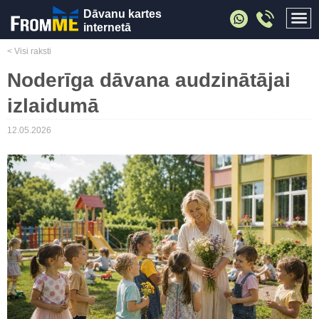
Dāvanu kartes
internetā
< Visi raksti
Noderīga dāvana audzinātājai
izlaidumā
12.05.2026