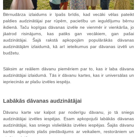
Bērnudārza izlaidums ir īpašs brīdis, kad vecāki vēlas pateikt
paldies audzinātājai par rūpēm, pacietību un ieguldījumu bērnu
ikdienā. Taču kopīgas dāvanas izvēle ne vienmēr ir vienkārša, jo
jāatrod risinājums, kas patiks gan vecākiem, gan pašai
audzinātājai. Šajā rakstā apkopojām populārākās dāvanas
audzinātājām izlaidumā, kā arī ieteikumus par dāvanas izvēli un
budžetu.
Sāksim ar reāliem dāvanu piemēriem par to, kas ir laba dāvana
audzinātājai izlaidumā. Tās ir dāvanu kartes, kas ir universālas un
iepriecinās ar plašu izvēles iespēju.
Labākās dāvanas audzinātājai
Dāvanu karte var kalpot par noderīgu dāvanu, jo tā sniegs
audzinātājai izvēles iespējas. Esam apkopojuši labākās dāvanas
audzinātājai, kas sniegs vislielākās izvēles iespējas. Šajās dāvanu
kartēs apkopots plašs piedāvājums ar veikaliem, restorāniem un