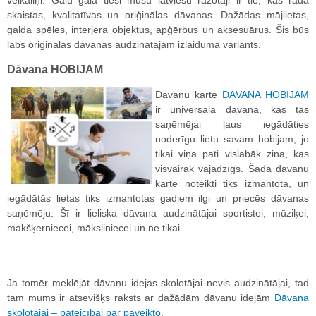
veikaliņi. Galu galā tieši mūsu latviešu ražotāji ir tie, kas rada
skaistas, kvalitatīvas un oriģinālas dāvanas. Dažādas mājlietas,
galda spēles, interjera objektus, apģērbus un aksesuārus. Šis būs
labs oriģinālas dāvanas audzinātājām izlaidumā variants.
Dāvana HOBIJAM
Dāvanu karte
DĀVANA HOBIJAM
ir universāla dāvana, kas tās
saņēmējai ļaus iegādāties
noderīgu lietu savam hobijam, jo
tikai viņa pati vislabāk zina, kas
visvairāk vajadzīgs. Šāda dāvanu
karte noteikti tiks izmantota, un
iegādātās lietas tiks izmantotas gadiem ilgi un priecēs dāvanas
saņēmēju. Šī ir lieliska dāvana audzinātājai sportistei, mūziķei,
makšķerniecei, māksliniecei un ne tikai.
Ja tomēr meklējāt dāvanu idejas skolotājai nevis audzinātājai, tad
tam mums ir atsevišķs raksts ar dažādām dāvanu idejām
Dāvana
skolotājai – pateicībai par paveikto
.