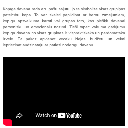
Kopīga dāvana rada arī īpašu sajūtu, jo tā simbolizē visas grupiņas
pateicību kopā. To var skaisti papildināt ar bērnu zīmējumiem,
kopīgu apsveikuma kartīti vai grupas foto, kas piešķir dāvanai
personisku un emocionālu nozīmi. Tieši tāpēc vairumā gadījumu
kopīga dāvana no visas grupiņas ir vispraktiskākā un pārdomātākā
izvēle. Tā palīdz apvienot vecāku idejas, budžetu un vēlmi
iepriecināt audzinātāju ar patiesi noderīgu dāvanu.