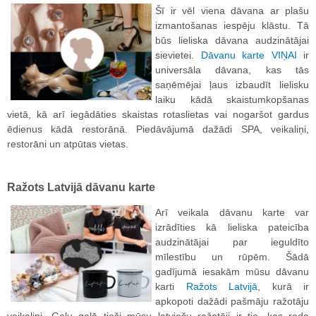
Šī ir vēl viena dāvana ar plašu
izmantošanas iespēju klāstu. Tā
būs lieliska dāvana audzinātājai
sievietei.
Dāvanu karte VIŅAI
ir
universāla dāvana, kas tās
saņēmējai ļaus izbaudīt lielisku
laiku kādā skaistumkopšanas
vietā, kā arī iegādāties skaistas rotaslietas vai nogaršot gardus
ēdienus kādā restorānā. Piedāvājumā dažādi SPA, veikaliņi,
restorāni un atpūtas vietas.
Ražots Latvijā dāvanu karte
Arī veikala dāvanu karte var
izrādīties kā lieliska pateicība
audzinātājai par ieguldīto
mīlestību un rūpēm. Šādā
gadījumā iesakām mūsu dāvanu
karti
Ražots Latvijā
, kurā ir
apkopoti dažādi pašmāju ražotāju