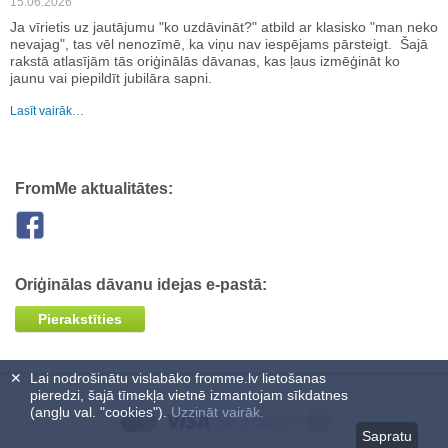
15.06.2026
Ja vīrietis uz jautājumu "ko uzdāvināt?" atbild ar klasisko "man neko
nevajag", tas vēl nenozīmē, ka viņu nav iespējams pārsteigt. Šajā
rakstā atlasījām tās oriģinālās dāvanas, kas ļaus izmēģināt ko
jaunu vai piepildīt jubilāra sapni.
Lasīt vairāk…
FromMe aktualitātes:
Oriģinālas dāvanu idejas e-pastā:
Pierakstīties
✕
Lai nodrošinātu vislabāko fromme.lv lietošanas
pieredzi, šajā tīmekļa vietnē izmantojam sīkdatnes
(angļu val. "cookies").
Uzzināt vairāk.
Sapratu