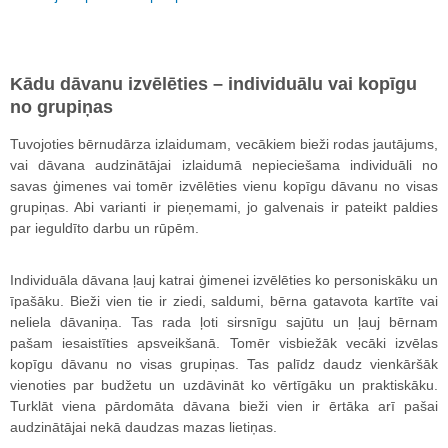
Kādu dāvanu izvēlēties – individuālu vai kopīgu
no grupiņas
Tuvojoties bērnudārza izlaidumam, vecākiem bieži rodas jautājums,
vai dāvana audzinātājai izlaidumā nepieciešama individuāli no
savas ģimenes vai tomēr izvēlēties vienu kopīgu dāvanu no visas
grupiņas. Abi varianti ir pieņemami, jo galvenais ir pateikt paldies
par ieguldīto darbu un rūpēm.
Individuāla dāvana ļauj katrai ģimenei izvēlēties ko personiskāku un
īpašāku. Bieži vien tie ir ziedi, saldumi, bērna gatavota kartīte vai
neliela dāvaniņa. Tas rada ļoti sirsnīgu sajūtu un ļauj bērnam
pašam iesaistīties apsveikšanā. Tomēr visbiežāk vecāki izvēlas
kopīgu dāvanu no visas grupiņas. Tas palīdz daudz vienkāršāk
vienoties par budžetu un uzdāvināt ko vērtīgāku un praktiskāku.
Turklāt viena pārdomāta dāvana bieži vien ir ērtāka arī pašai
audzinātājai nekā daudzas mazas lietiņas.