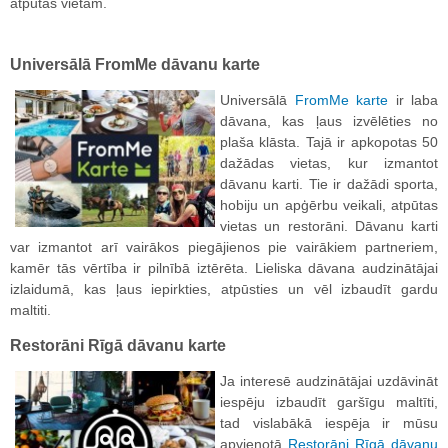
atpūtas vietām.
Universālā FromMe dāvanu karte
Universālā
FromMe karte
ir laba
dāvana, kas ļaus izvēlēties no
plaša klāsta. Tajā ir apkopotas 50
dažādas vietas, kur izmantot
dāvanu karti. Tie ir dažādi sporta,
hobiju un apģērbu veikali, atpūtas
vietas un restorāni. Dāvanu karti
var izmantot arī vairākos piegājienos pie vairākiem partneriem,
kamēr tās vērtība ir pilnībā iztērēta. Lieliska dāvana audzinātājai
izlaidumā, kas ļaus iepirkties, atpūsties un vēl izbaudīt gardu
maltiti.
Restorāni Rīgā dāvanu karte
Ja interesē audzinātājai uzdāvināt
iespēju izbaudīt garšīgu maltīti,
tad vislabākā iespēja ir mūsu
apvienotā
Restorāni Rīgā dāvanu