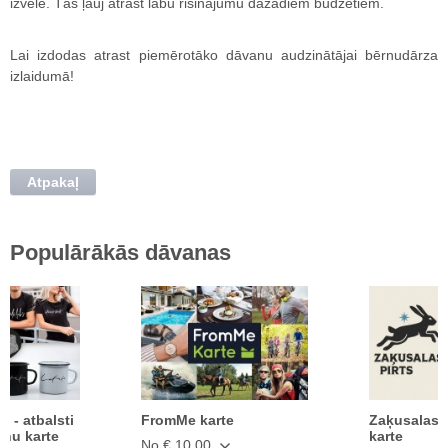
izvēle. Tās ļauj atrast labu risinājumu dažādiem budžetiem.
Lai izdodas atrast piemērotāko dāvanu audzinātājai bērnudārza
izlaidumā!
Atpakaļ
Populārākās dāvanas
ā - atbalsti
FromMe karte
Zaķusalas 
anu karte
karte
No € 10.00