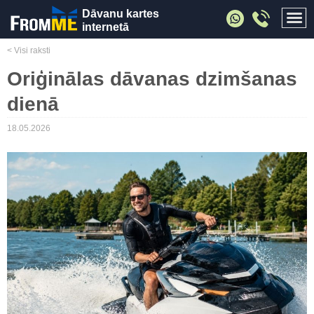
Dāvanu kartes
internetā
< Visi raksti
Oriģinālas dāvanas dzimšanas
dienā
18.05.2026