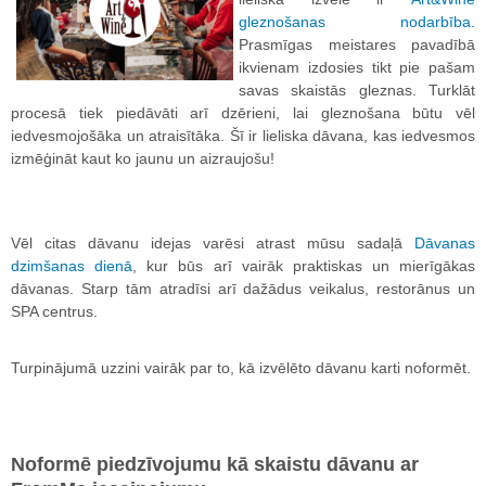
gleznošanas nodarbība
.
Prasmīgas meistares pavadībā
ikvienam izdosies tikt pie pašam
savas skaistās gleznas. Turklāt
procesā tiek piedāvāti arī dzērieni, lai gleznošana būtu vēl
iedvesmojošāka un atraisītāka. Šī ir lieliska dāvana, kas iedvesmos
izmēģināt kaut ko jaunu un aizraujošu!
Vēl citas dāvanu idejas varēsi atrast mūsu sadaļā
Dāvanas
dzimšanas dienā
, kur būs arī vairāk praktiskas un mierīgākas
dāvanas. Starp tām atradīsi arī dažādus veikalus, restorānus un
SPA centrus.
Turpinājumā uzzini vairāk par to, kā izvēlēto dāvanu karti noformēt.
Noformē piedzīvojumu kā skaistu dāvanu ar