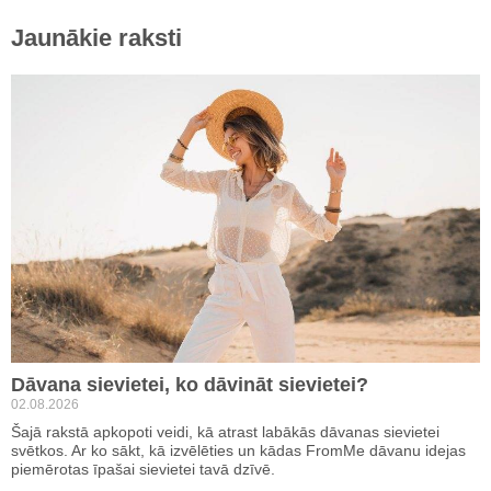
Jaunākie raksti
Dāvana sievietei, ko dāvināt sievietei?
02.08.2026
Šajā rakstā apkopoti veidi, kā atrast labākās dāvanas sievietei
svētkos. Ar ko sākt, kā izvēlēties un kādas FromMe dāvanu idejas
piemērotas īpašai sievietei tavā dzīvē.