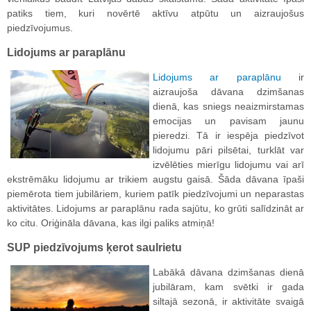
patiks tiem, kuri novērtē aktīvu atpūtu un aizraujošus
piedzīvojumus.
Lidojums ar paraplānu
Lidojums ar paraplānu
ir
aizraujoša dāvana dzimšanas
dienā, kas sniegs neaizmirstamas
emocijas un pavisam jaunu
pieredzi. Tā ir iespēja piedzīvot
lidojumu pāri pilsētai, turklāt var
izvēlēties mierīgu lidojumu vai arī
ekstrēmāku lidojumu ar trikiem augstu gaisā. Šāda dāvana īpaši
piemērota tiem jubilāriem, kuriem patīk piedzīvojumi un neparastas
aktivitātes. Lidojums ar paraplānu rada sajūtu, ko grūti salīdzināt ar
ko citu. Oriģināla dāvana, kas ilgi paliks atmiņā!
SUP piedzīvojums ķerot saulrietu
Labākā dāvana dzimšanas dienā
jubilāram, kam svētki ir gada
siltajā sezonā, ir aktivitāte svaigā