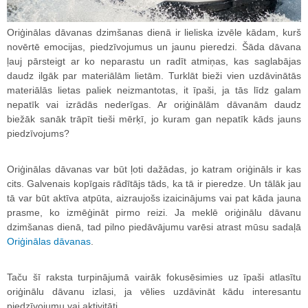
Oriģinālas dāvanas dzimšanas dienā ir lieliska izvēle kādam, kurš
novērtē emocijas, piedzīvojumus un jaunu pieredzi. Šāda dāvana
ļauj pārsteigt ar ko neparastu un radīt atmiņas, kas saglabājas
daudz ilgāk par materiālām lietām. Turklāt bieži vien uzdāvinātās
materiālās lietas paliek neizmantotas, it īpaši, ja tās līdz galam
nepatīk vai izrādās nederīgas. Ar oriģinālām dāvanām daudz
biežāk sanāk trāpīt tieši mērķī, jo kuram gan nepatīk kāds jauns
piedzīvojums?
Oriģinālas dāvanas var būt ļoti dažādas, jo katram oriģināls ir kas
cits. Galvenais kopīgais rādītājs tāds, ka tā ir pieredze. Un tālāk jau
tā var būt aktīva atpūta, aizraujošs izaicinājums vai pat kāda jauna
prasme, ko izmēģināt pirmo reizi. Ja meklē oriģinālu dāvanu
dzimšanas dienā, tad pilno piedāvājumu varēsi atrast mūsu sadaļā
Oriģinālas dāvanas
.
Taču šī raksta turpinājumā vairāk fokusēsimies uz īpaši atlasītu
oriģinālu dāvanu izlasi, ja vēlies uzdāvināt kādu interesantu
piedzīvojumu vai aktivitāti.