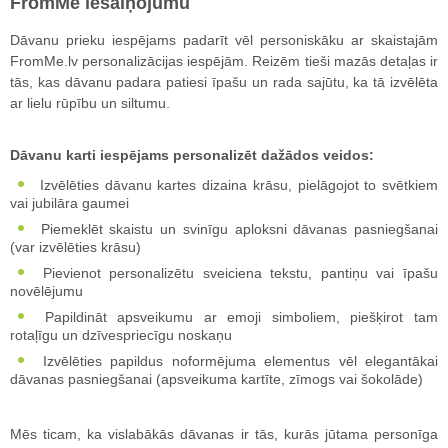
FromMe iesaiņojumu
Dāvanu prieku iespējams padarīt vēl personiskāku ar skaistajām
FromMe.lv personalizācijas iespējām. Reizēm tieši mazās detaļas ir
tās, kas dāvanu padara patiesi īpašu un rada sajūtu, ka tā izvēlēta
ar lielu rūpību un siltumu.
Dāvanu karti iespējams personalizēt dažādos veidos:
Izvēlēties dāvanu kartes dizaina krāsu, pielāgojot to svētkiem
vai jubilāra gaumei
Piemeklēt skaistu un svinīgu aploksni dāvanas pasniegšanai
(var izvēlēties krāsu)
Pievienot personalizētu sveiciena tekstu, pantiņu vai īpašu
novēlējumu
Papildināt apsveikumu ar emoji simboliem, piešķirot tam
rotaļīgu un dzīvespriecīgu noskaņu
Izvēlēties papildus noformējuma elementus vēl elegantākai
dāvanas pasniegšanai (apsveikuma kartīte, zīmogs vai šokolāde)
Mēs ticam, ka vislabākās dāvanas ir tās, kurās jūtama personīga