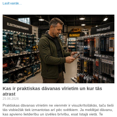
Lasīt vairāk…
Kas ir praktiskas dāvanas vīrietim un kur tās
atrast
25.06.2026
Praktiskas dāvanas vīrietim ne vienmēr ir visuzkrītošākās, taču tieši
tās visbiežāk tiek izmantotas arī pēc svētkiem. Ja meklējat dāvanu,
kas apvieno lietderību un izvēles brīvību, esat īstajā vietā. Te