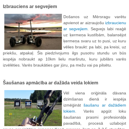
Izbrauciens ar segvejiem
Došanos uz Mērsragu varētu
apvienot ar aizraujošu
izbraucienu
ar segvejiem
. Segvejs labi reaģē
uz ķermeņa kustībām, balansējot
ķermeņa svaru uz to pusi, uz kuru
vēlies braukt: pa labi, pa kreisi, uz
priekšu, atpakaļ. Šis piedzīvojums ilgs pusotru stundu un būs
iespēja nobraukt ap 10km lielu maršrutu, kuru jubilārs varēs
izvēlēties. Varēs braukāties gar jūru, pa mežu vai pa pilsētu.
Šaušanas apmācība ar dažāda veida lokiem
Vēl viena oriģināla dāvana
dzimšanas dienā ir iespēja
izmēģināt
šaušanu ar dažādiem
lokiem
. Varēs apgūt loku
šaušanas prasmi profesionāļa
pavadībā, procesā uzlabojot