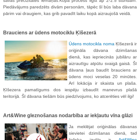
savas precizitātes iemaņas.Kopā process ilgst ap 2-2.5 stundām.
Piedāvājums paredzēts divām personām, tāpēc šī būs laba dāvana
pārim vai draugiem, kas grib pavadīt laiku kopā aizraujošā veidā.
Brauciens ar ūdens motociklu Ķīšezerā
Ūdens motocikla noma
Ķīšezerā ir
oriģināla dāvana dzimšanas
dienā, kas iepriecinās jubilāru ar
aizrautīgu atpūtu svaigā gaisā. Šī
dāvana ļaus baudīt brauciens ar
ūdens moci veselas 20 minūtes.
Arī lokācija ir skaista un plaša.
Ķīšezera pamatīgums dos iespēju izbaudīt manevrus plašā
teritorijā. Šī dāvana tiešām būs piedzīvojums, ko atcerēties vēl ilgi!
Art&Wine gleznošanas nodarbība ar iekļautu vīna glāzi
Ja meklējat oriģinālas dāvanas
sievietei dzimšanas dienā, tad
lieliska izvēle ir
Art&Wine