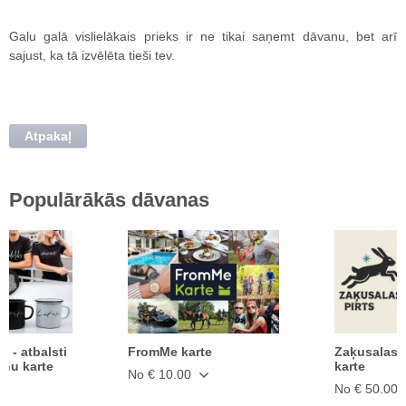
Galu galā vislielākais prieks ir ne tikai saņemt dāvanu, bet arī
sajust, ka tā izvēlēta tieši tev.
Atpakaļ
Populārākās dāvanas
ā - atbalsti
FromMe karte
Zaķusalas 
anu karte
karte
No € 10.00
No € 50.00