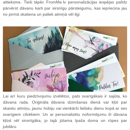
attieksme. Tieši tāpēc FromMe.lv personalizācijas iespējas palīdz
pārvērst dāvanu karti par sirsnīgu pārsteigumu, kas iepriecina jau
no pirmā skatiena un paliek atmiņā vēl ilgi.
Lai arī kuru piedzīvojumu izvēlētos, pats svarīgākais ir sajūta, ko
dāvana rada. Oriģināla dāvana dzimšanas dienā var kļūt par
skaistu atmiņu, jaunu hobiju vai vienkārši lielisku dienu kopā ar sev
svarīgiem cilvēkiem. Un ar personalizētu noformējumu šī dāvana
kļūst vēl sirsnīgāka, jo tajā jūtama īpaša doma un rūpes par
jubilāru.