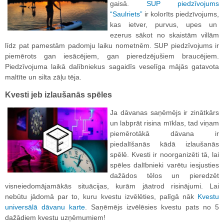
gaisā.
SUP piedzīvojums
“Saulriets”
ir kolorīts piedzīvojums,
kas ietver, purvus, upes un
ezerus sākot no skaistām villām
līdz pat pamestām padomju laiku nometnēm. SUP piedzīvojums ir
piemērots gan iesācējiem, gan pieredzējušiem braucējiem.
Piedzīvojuma laikā dalībniekus sagaidīs veselīga mājās gatavota
maltīte un silta zāļu tēja.
Kvesti jeb izlaušanās spēles
Ja dāvanas saņēmējs ir zinātkārs
un labprāt risina mīklas, tad viņam
piemērotākā dāvana ir
piedalīšanās kādā izlaušanās
spēlē. Kvesti ir noorganizēti tā, lai
spēles dalībnieki varētu iesjusties
dažādos tēlos un pieredzēt
visneiedomājamākās situācijas, kurām jāatrod risinājumi. Lai
nebūtu jādomā par to, kuru kvestu izvēlēties, palīgā nāk
Kvestu
universālā dāvanu karte
. Saņēmējs izvēlēsies kvestu pats no 5
dažādiem kvestu uzņēmumiem!