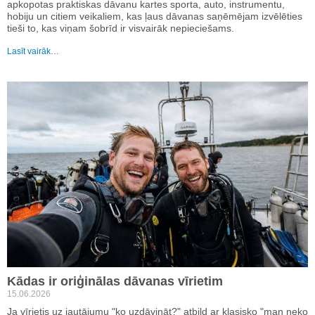
apkopotas praktiskas dāvanu kartes sporta, auto, instrumentu,
hobiju un citiem veikaliem, kas ļaus dāvanas saņēmējam izvēlēties
tieši to, kas viņam šobrīd ir visvairāk nepieciešams.
Lasīt vairāk…
Kādas ir oriģinālas dāvanas vīrietim
15.06.2026
Ja vīrietis uz jautājumu "ko uzdāvināt?" atbild ar klasisko "man neko