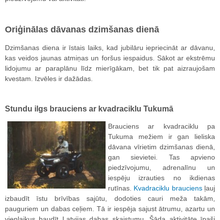
Oriģinālas dāvanas dzimšanas dienā
Dzimšanas diena ir īstais laiks, kad jubilāru iepriecināt ar dāvanu,
kas veidos jaunas atmiņas un foršus iespaidus. Sākot ar ekstrēmu
lidojumu ar paraplānu līdz mierīgākam, bet tik pat aizraujošam
kvestam. Izvēles ir dažādas.
Stundu ilgs brauciens ar kvadraciklu Tukumā
Brauciens ar kvadraciklu pa
Tukuma mežiem ir gan lieliska
dāvana vīrietim dzimšanas dienā,
gan sievietei. Tas apvieno
piedzīvojumu, adrenalīnu un
iespēju izrauties no ikdienas
rutīnas.
Kvadraciklu brauciens
ļauj
izbaudīt īstu brīvības sajūtu, dodoties cauri meža takām,
pauguriem un dabas ceļiem. Tā ir iespēja sajust ātrumu, azartu un
vienlaikus baudīt Latvijas dabas skaistumu. Šāda aktivitāte īpaši