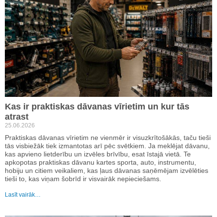
Kas ir praktiskas dāvanas vīrietim un kur tās
atrast
25.06.2026
Praktiskas dāvanas vīrietim ne vienmēr ir visuzkrītošākās, taču tieši
tās visbiežāk tiek izmantotas arī pēc svētkiem. Ja meklējat dāvanu,
kas apvieno lietderību un izvēles brīvību, esat īstajā vietā. Te
apkopotas praktiskas dāvanu kartes sporta, auto, instrumentu,
hobiju un citiem veikaliem, kas ļaus dāvanas saņēmējam izvēlēties
tieši to, kas viņam šobrīd ir visvairāk nepieciešams.
Lasīt vairāk…