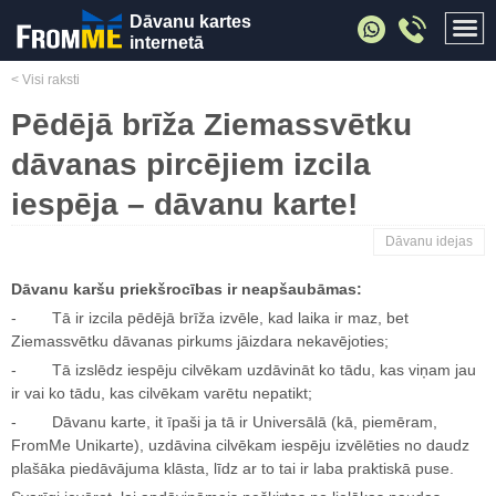
Dāvanu kartes
internetā
< Visi raksti
Pēdējā brīža Ziemassvētku
dāvanas pircējiem izcila
iespēja – dāvanu karte!
Dāvanu idejas
Dāvanu karšu priekšrocības ir neapšaubāmas:
- Tā ir izcila pēdējā brīža izvēle, kad laika ir maz, bet
Ziemassvētku dāvanas pirkums jāizdara nekavējoties;
- Tā izslēdz iespēju cilvēkam uzdāvināt ko tādu, kas viņam jau
ir vai ko tādu, kas cilvēkam varētu nepatikt;
- Dāvanu karte, it īpaši ja tā ir Universālā (kā, piemēram,
FromMe Unikarte), uzdāvina cilvēkam iespēju izvēlēties no daudz
plašāka piedāvājuma klāsta, līdz ar to tai ir laba praktiskā puse.