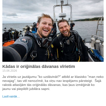
Kādas ir oriģinālas dāvanas vīrietim
15.06.2026
Ja vīrietis uz jautājumu "ko uzdāvināt?" atbild ar klasisko "man neko
nevajag", tas vēl nenozīmē, ka viņu nav iespējams pārsteigt. Šajā
rakstā atlasījām tās oriģinālās dāvanas, kas ļaus izmēģināt ko
jaunu vai piepildīt jubilāra sapni.
Lasīt vairāk…