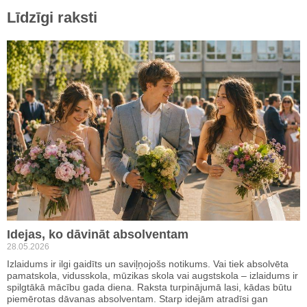
Līdzīgi raksti
Idejas, ko dāvināt absolventam
28.05.2026
Izlaidums ir ilgi gaidīts un saviļņojošs notikums. Vai tiek absolvēta
pamatskola, vidusskola, mūzikas skola vai augstskola – izlaidums ir
spilgtākā mācību gada diena. Raksta turpinājumā lasi, kādas būtu
piemērotas dāvanas absolventam. Starp idejām atradīsi gan