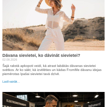
Dāvana sievietei, ko dāvināt sievietei?
02.08.2026
Šajā rakstā apkopoti veidi, kā atrast labākās dāvanas sievietei
svētkos. Ar ko sākt, kā izvēlēties un kādas FromMe dāvanu idejas
piemērotas īpašai sievietei tavā dzīvē.
Lasīt vairāk…