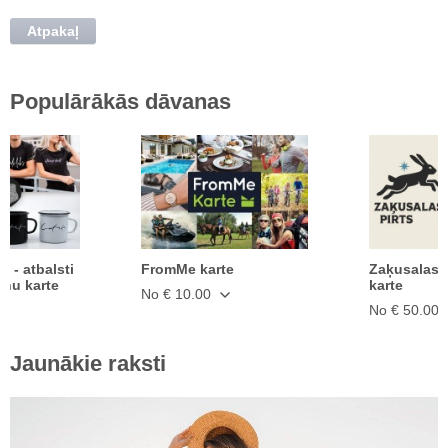
Atpakaļ
Populārākās dāvanas
ā - atbalsti
FromMe karte
Zaķusalas 
anu karte
karte
No € 10.00
No € 50.00
Jaunākie raksti