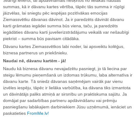
Svarīgi ievērot, lai apdāvināmais nešķirtos no lielākas naudas
summas, kā ir dāvanu kartes vērtība, tāpēc tās summa ir rūpīgi
jāizvēlas, lai sniegtu pēc iespējas pozitīvākas emocijas
Ziemassvētku dāvanas dāvinot. Ja ir paredzēts dāvināt dāvanu
karti grāmatas iegādei summa būs viena, taču, ja paredzēts
iegādāties dāvanu karti juvelierizstrādājumu veikalā var nešaubīgi
piekrist – summa būs pavisam citādāka.
Dāvanu kartes Ziemassvētkos labi noder, lai apsveiktu kolēģus,
biznesa partnerus un priekšnieku.
Naudai nē, dāvanu kartēm - jā!
Naudu kā biznesa dāvanu nevajadzētu pasniegt, jo tā liecina par
steigu lēmumu pieņemšanā un izdomas trūkumu, laba alternatīva ir
dāvanu karte. Tā sniedz dāvanas saņēmējam vairāk par vienu
izvēles iespēju, tāpēc ir lielāka varbūtība, ka dāvana tiks izmantota
un dāvinātājs paliks atmiņā ar sirsnību un praktiskuma sajūtu. Ja
domājat par sadarbības partneru apdāvināšanu vai prēmiju
pasniegšanu labākajiem darbiniekiem Jūsu uzņēmumā, ienāciet un
paskatieties
FromMe.lv!