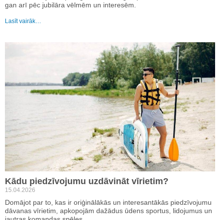
gan arī pēc jubilāra vēlmēm un interesēm.
Lasīt vairāk…
Kādu piedzīvojumu uzdāvināt vīrietim?
15.04.2026
Domājot par to, kas ir oriģinālākās un interesantākās piedzīvojumu
dāvanas vīrietim, apkopojām dažādus ūdens sportus, lidojumus un
jautras komandas spēles.