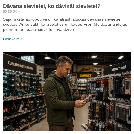
Dāvana sievietei, ko dāvināt sievietei?
02.08.2026
Šajā rakstā apkopoti veidi, kā atrast labākās dāvanas sievietei
svētkos. Ar ko sākt, kā izvēlēties un kādas FromMe dāvanu idejas
piemērotas īpašai sievietei tavā dzīvē.
Lasīt vairāk…