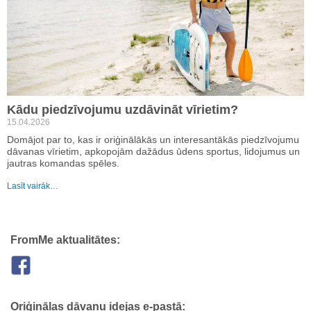
Kādu piedzīvojumu uzdāvināt vīrietim?
15.04.2026
Domājot par to, kas ir oriģinālākās un interesantākās piedzīvojumu
dāvanas vīrietim, apkopojām dažādus ūdens sportus, lidojumus un
jautras komandas spēles.
Lasīt vairāk…
FromMe aktualitātes:
Oriģinālas dāvanu idejas e-pastā: