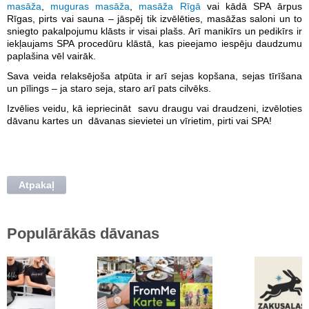
masāža
,
muguras masāža
,
masāža Rīgā
vai kādā SPA ārpus
Rīgas, pirts vai sauna – jāspēj tik izvēlēties, masāžas saloni un to
sniegto pakalpojumu klāsts ir visai plašs. Arī manikīrs un pedikīrs
ir
iekļaujams SPA procedūru klāstā, kas pieejamo iespēju daudzumu
paplašina vēl vairāk.
Sava veida relaksējoša atpūta ir arī sejas kopšana, sejas tīrīšana
un pīlings – ja staro seja, staro arī pats cilvēks.
Izvēlies veidu, kā iepriecināt savu draugu vai draudzeni, izvēloties
dāvanu kartes un
dāvanas sievietei
un
vīrietim
, pirti vai SPA!
Atpakaļ
Populārākās dāvanas