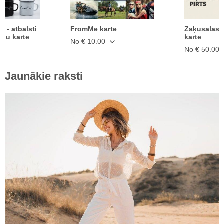
ā - atbalsti
FromMe karte
Zaķusalas 
anu karte
karte
No € 10.00
No € 50.00
Jaunākie raksti