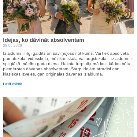
Idejas, ko dāvināt absolventam
28.05.2026
Izlaidums ir ilgi gaidīts un saviļņojošs notikums. Vai tiek absolvēta
pamatskola, vidusskola, mūzikas skola vai augstskola – izlaidums ir
spilgtākā mācību gada diena. Raksta turpinājumā lasi, kādas būtu
piemērotas dāvanas absolventam. Starp idejām atradīsi gan
klasiskas izvēles, gan oriģinālas dāvanas izlaidumā.
Lasīt vairāk…