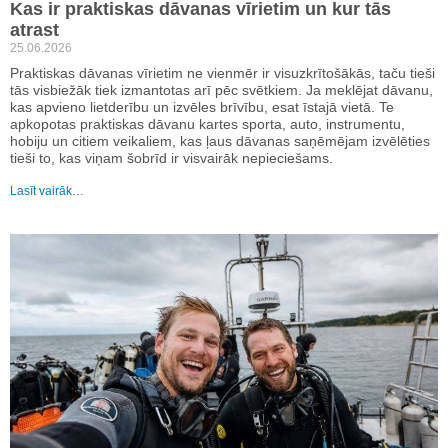
Kas ir praktiskas dāvanas vīrietim un kur tās
atrast
25.06.2026
Praktiskas dāvanas vīrietim ne vienmēr ir visuzkrītošākās, taču tieši
tās visbiežāk tiek izmantotas arī pēc svētkiem. Ja meklējat dāvanu,
kas apvieno lietderību un izvēles brīvību, esat īstajā vietā. Te
apkopotas praktiskas dāvanu kartes sporta, auto, instrumentu,
hobiju un citiem veikaliem, kas ļaus dāvanas saņēmējam izvēlēties
tieši to, kas viņam šobrīd ir visvairāk nepieciešams.
Lasīt vairāk…