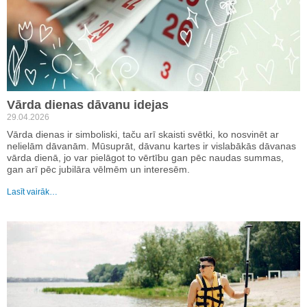
Vārda dienas dāvanu idejas
29.04.2026
Vārda dienas ir simboliski, taču arī skaisti svētki, ko nosvinēt ar
nelielām dāvanām. Mūsuprāt, dāvanu kartes ir vislabākās dāvanas
vārda dienā, jo var pielāgot to vērtību gan pēc naudas summas,
gan arī pēc jubilāra vēlmēm un interesēm.
Lasīt vairāk…