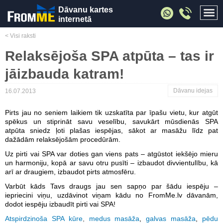
Dāvanu kartes
internetā
< Visi raksti
Relaksējoša SPA atpūta – tas ir
jāizbauda katram!
Dāvanu idejas
16.07.2013
Pirts jau no seniem laikiem tik uzskatīta par īpašu vietu, kur atgūt
spēkus un stiprināt savu veselību, savukārt mūsdienās
SPA
atpūta sniedz ļoti plašas iespējas, sākot ar masāžu līdz pat
dažādām relaksējošām procedūrām.
Uz pirti vai SPA var doties gan viens pats – atgūstot iekšējo mieru
un harmoniju, kopā ar savu otru pusīti – izbaudot divvientulību, kā
arī ar draugiem, izbaudot pirts atmosfēru.
Varbūt kāds Tavs draugs jau sen sapņo par šādu iespēju –
iepriecini viņu, uzdāvinot viņam kādu no FromMe.lv dāvanām,
dodot iespēju izbaudīt pirti vai SPA!
Atspirdzinoša SPA kūre
,
medus masāža
,
galvas masāža
,
pēdu