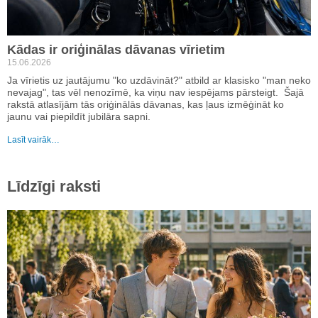
Kādas ir oriģinālas dāvanas vīrietim
15.06.2026
Ja vīrietis uz jautājumu "ko uzdāvināt?" atbild ar klasisko "man neko
nevajag", tas vēl nenozīmē, ka viņu nav iespējams pārsteigt. Šajā
rakstā atlasījām tās oriģinālās dāvanas, kas ļaus izmēģināt ko
jaunu vai piepildīt jubilāra sapni.
Lasīt vairāk…
Līdzīgi raksti