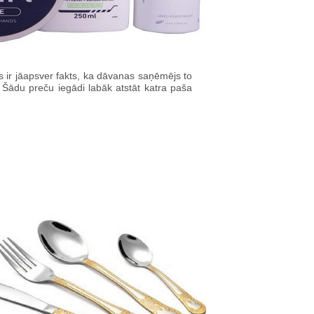
 ir jāapsver fakts, ka dāvanas saņēmējs to
. Šādu preču iegādi labāk atstāt katra paša