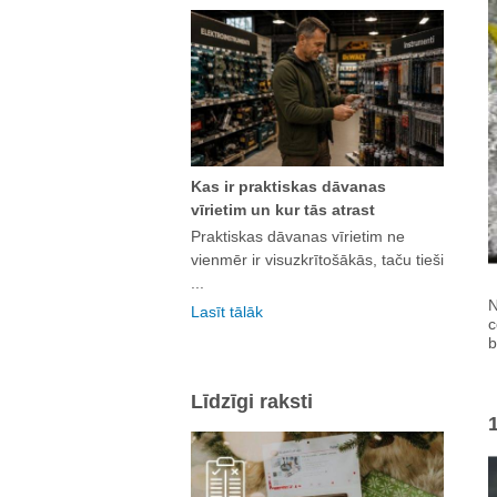
Kas ir praktiskas dāvanas
vīrietim un kur tās atrast
Praktiskas dāvanas vīrietim ne
vienmēr ir visuzkrītošākās, taču tieši
...
N
Lasīt tālāk
c
b
Līdzīgi raksti
1