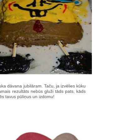
ka dāvana jubilāram. Taču, ja izvēlies kūku
lamais rezultāts nebūs gluži tāds pats, kāds
rtēs tavus pūliņus un izdomu!