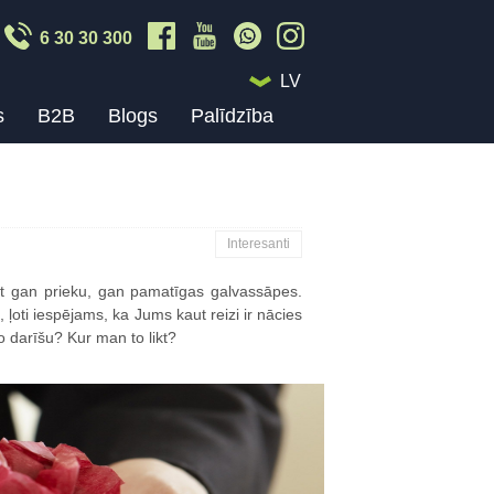
6 30 30 300
LV
s
B2B
Blogs
Palīdzība
Interesanti
t gan prieku, gan pamatīgas galvassāpes.
ļoti iespējams, ka Jums kaut reizi ir nācies
o darīšu? Kur man to likt?