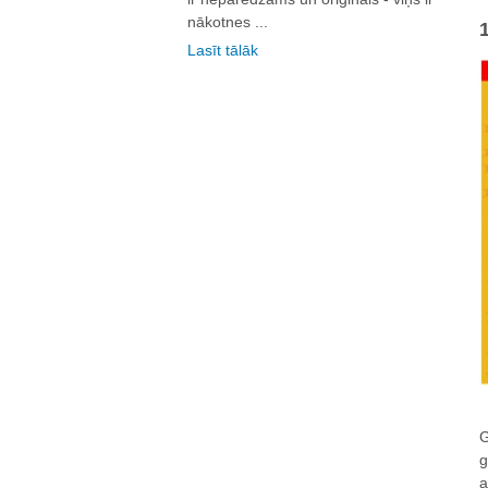
nākotnes ...
Lasīt tālāk
G
g
a