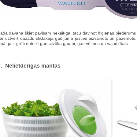
āda dāvana šķiet pavisam nekaitīga, taču dāvinot higiēnas piederumus
ar uztvert dažādi, sliktākajā gadījumā justies aizvainots un pazemots
iņā, jo ir grūti noteikt gan cilvēka gaumi, gan vēlmes un vajadzības.
7. Nelietderīgas mantas