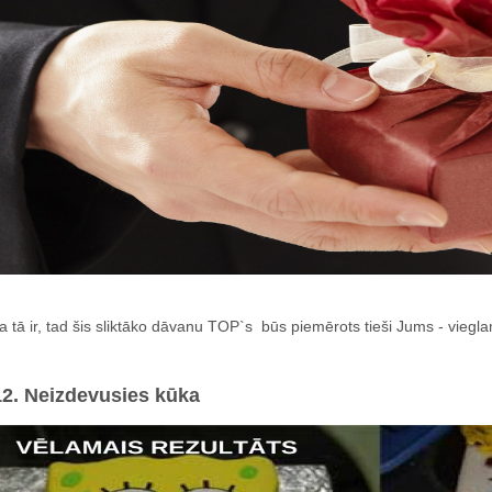
a tā ir, tad šis sliktāko dāvanu TOP`s būs piemērots tieši Jums - vie
12. Neizdevusies kūka