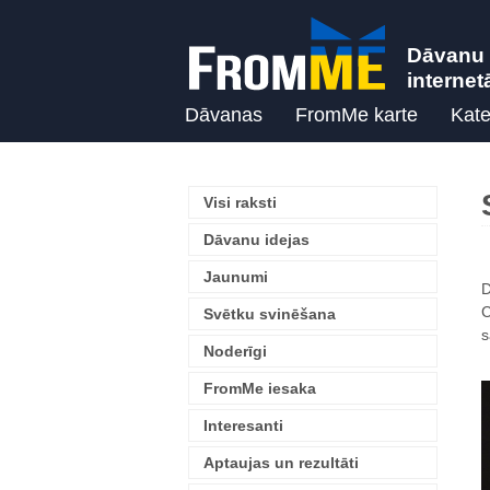
Dāvanu 
internet
Dāvanas
FromMe karte
Kate
Visi raksti
Dāvanu idejas
Jaunumi
D
C
Svētku svinēšana
s
Noderīgi
FromMe iesaka
Interesanti
Aptaujas un rezultāti