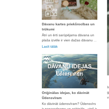
Dāvanu kartes priekšrocības un
trūkumi
Ātri un ērti sarūpējama dāvana un
plaša izvēle ir vien dažas dāvanu ...
Lasīt tālāk
I
g
Oriģinālas idejas, ko dāvināt
v
Ūdensvīram
Ko dāvināt ūdensvīram? Ūdensvīrs
ir neparedzams un oriģināls - viņš ir