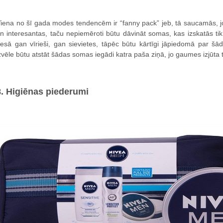
iena no šī gada modes tendencēm ir “fanny pack” jeb, tā saucamās, 
n interesantas, taču nepiemēroti būtu dāvināt somas, kas izskatās tik
esā gan vīrieši, gan sievietes, tāpēc būtu kārtīgi jāpiedomā par š
zvēle būtu atstāt šādas somas iegādi katra paša ziņā, jo gaumes izjūta 
8. Higiēnas piederumi