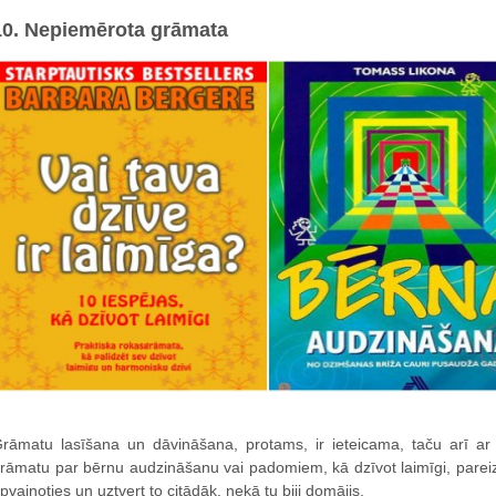
10. Nepiemērota grāmata
rāmatu lasīšana un dāvināšana, protams, ir ieteicama, taču arī ar
rāmatu par bērnu audzināšanu vai padomiem, kā dzīvot laimīgi, pareizi un
pvainoties un uztvert to citādāk, nekā tu biji domājis.