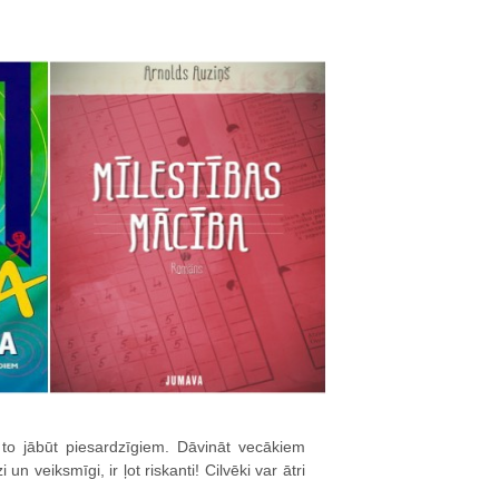
 to jābūt piesardzīgiem. Dāvināt vecākiem
 veiksmīgi, ir ļot riskanti! Cilvēki var ātri