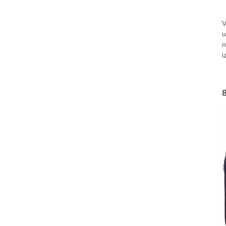
V
u
n
i