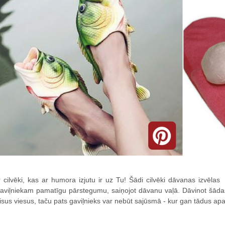
r cilvēki, kas ar humora izjutu ir uz Tu! Šādi cilvēki dāvanas izvēlas
aviļniekam pamatīgu pārstegumu, saiņojot dāvanu vaļā. Dāvinot šādas
isus viesus, taču pats gaviļnieks var nebūt sajūsmā - kur gan tādus apa