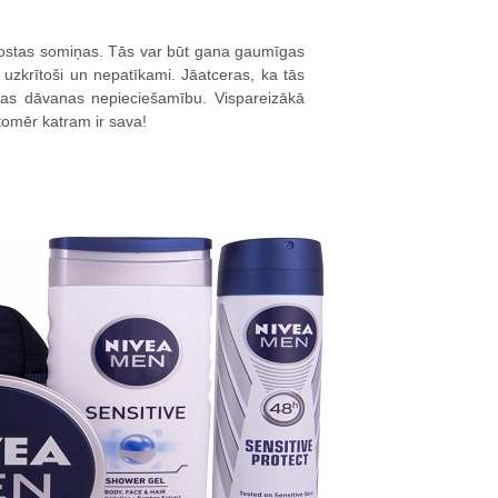
jostas somiņas. Tās var būt gana gaumīgas
 uzkrītoši un nepatīkami. Jāatceras, ka tās
ādas dāvanas nepieciešamību. Vispareizākā
tomēr katram ir sava!