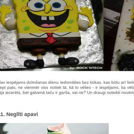
av iespējams dzimšanas dienu iedomāties bez kūkas, kas būtu arī lielis
ept pats, ne vienmēr viss notiek tā, kā to vēlies - ir iespējams, ka vē
ija iecerēts, bet galvenā taču ir garša, vai ne? Un draugi noteikti novē
1. Neglīti apavi