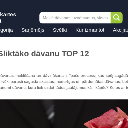
kartes
ā
gorija
Saņēmējs
Svētki
Kur izmantot
Akcija
Sliktāko dāvanu TOP 12
āvanas meklēšana un dāvināšana ir īpašs process, kas spēj sagādā
ilvēki parasti sagaida skaistas, noderīgas un pārdomātas dāvanas, bet, 
aņemt dāvanu, kura liek uzdot tādus jautājumus kā - kāpēc? Ko es ar t