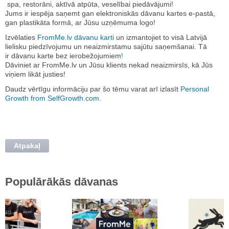
spa
,
restorāni
,
aktīvā atpūta
,
veselībai
piedāvājumi!
Jums ir iespēja saņemt gan elektroniskās
dāvanu kartes
e-pastā,
gan plastikāta formā, ar Jūsu uzņēmuma logo!
Izvēlaties
FromMe.lv dāvanu karti
un izmantojiet to visā Latvijā
lielisku piedzīvojumu un neaizmirstamu sajūtu saņemšanai. Tā
ir
dāvanu karte bez ierobežojumiem
!
Dāviniet ar FromMe.lv un Jūsu klients nekad neaizmirsīs, kā Jūs
viņiem likāt justies!
Daudz vērtīgu informāciju par šo tēmu varat arī izlasīt
Personal
Growth from SelfGrowth.com
.
Atpakaļ
Populārākās dāvanas