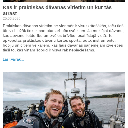
Kas ir praktiskas dāvanas vīrietim un kur tās
atrast
25.06.2026
Praktiskas dāvanas vīrietim ne vienmēr ir visuzkrītošākās, taču tieši
tās visbiežāk tiek izmantotas arī pēc svētkiem. Ja meklējat dāvanu,
kas apvieno lietderību un izvēles brīvību, esat īstajā vietā. Te
apkopotas praktiskas dāvanu kartes sporta, auto, instrumentu,
hobiju un citiem veikaliem, kas ļaus dāvanas saņēmējam izvēlēties
tieši to, kas viņam šobrīd ir visvairāk nepieciešams.
Lasīt vairāk…