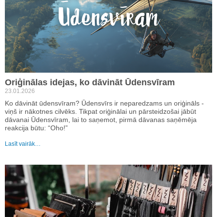
Oriģinālas idejas, ko dāvināt Ūdensvīram
23.01.2026
Ko dāvināt ūdensvīram? Ūdensvīrs ir neparedzams un oriģināls -
viņš ir nākotnes cilvēks. Tikpat oriģinālai un pārsteidzošai jābūt
dāvanai Ūdensvīram, lai to saņemot, pirmā dāvanas saņēmēja
reakcija būtu: “Oho!”
Lasīt vairāk…