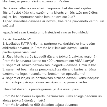
klientam, ar personalizētu uzrunu un Paldies!
Nedāviniet atlaides un atlaižu kuponus, bet dāviniet sajūtas!
Jūs arī esiet kāda cita uzņēmuma klients un Jūs taču nevēlētos
sajust, ka uzņēmums vēlas ietaupīt sveicot Jūs?
Tāpēc izvēlieties dāvanas ar nozīmi, kas rada pievienoto vērtību un
sajūtas!
Iepazīstiet savu klientu un pārsteidziet viņu ar FromMe.lv!
Kapēc FromMe.lv?
1. izvēlaties KATRA klienta, partnera vai darbinieka interesēm
atbilstošu dāvanu, jo FromMe.lv ir lielākais dāvanu karšu
piedāvājums vienuviet.
2. Jūsu klients varēs izbaudīt dāvanu jebkurā Latvijas reģionā -
FromMe.lv dāvanu kartes no 400 uzņēmumiem VISĀ Latvijā!
2. saņemiet ātrāko bezmaksas piegādi – dāvana 1 min laikā!
3. saņemiet bezmaksas personalizētas dāvanu kartes ar Jūsu
uzņēmuma logo, nosaukumu, krāsām, un apsveikumu!
4. saņemiet idejas un bezmaksas biznesa dāvanu konsultācijas!
5. izmantojiet pēcapmaksas iespējas un apjoma atlaides!
Izbaudiet dažādus pārsteigumus, jo Jūs esiet īpaši!
FromMe.lv dāvanu eksperts, bezmaksas Jums sniegs padomu un
idejas jebkurā dienā un laikā!
FromMe.lv vairāk kā 600 dažādas sajūtu dāvanas –