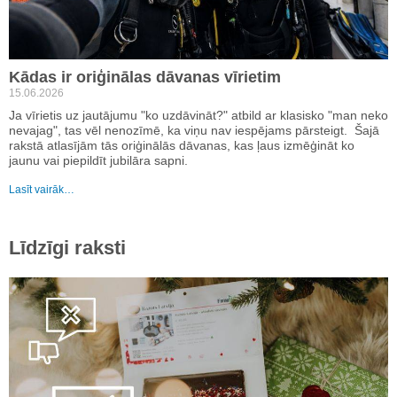
Kādas ir oriģinālas dāvanas vīrietim
15.06.2026
Ja vīrietis uz jautājumu "ko uzdāvināt?" atbild ar klasisko "man neko
nevajag", tas vēl nenozīmē, ka viņu nav iespējams pārsteigt. Šajā
rakstā atlasījām tās oriģinālās dāvanas, kas ļaus izmēģināt ko
jaunu vai piepildīt jubilāra sapni.
Lasīt vairāk…
Līdzīgi raksti