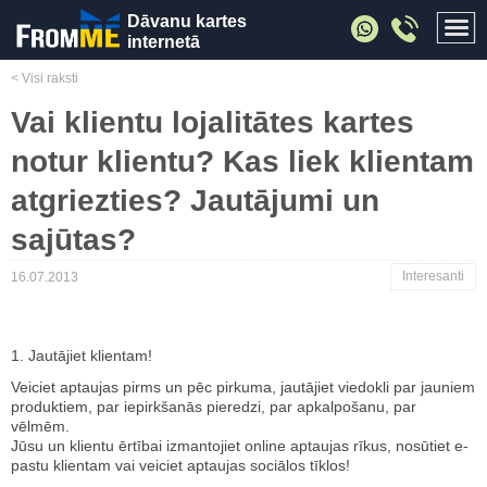
Dāvanu kartes
internetā
< Visi raksti
Vai klientu lojalitātes kartes
notur klientu? Kas liek klientam
atgriezties? Jautājumi un
sajūtas?
Interesanti
16.07.2013
1. Jautājiet klientam!
Veiciet aptaujas pirms un pēc pirkuma, jautājiet viedokli par jauniem
produktiem, par iepirkšanās pieredzi, par apkalpošanu, par
vēlmēm.
Jūsu un klientu ērtībai izmantojiet online aptaujas rīkus, nosūtiet e-
pastu klientam vai veiciet aptaujas sociālos tīklos!