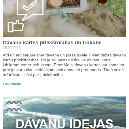
Dāvanu kartes priekšrocības un trūkumi
25.02.2026
Ātri un ērti sarūpējama dāvana un plaša izvēle ir vien dažas dāvanu
karšu priekšrocības. Un ja arī pastāv risks, ka dāvanu karte
jubilāram tomēr nebūs īstā, FromMe.lv dāvanu kartes var samainīt
pret jebkuru citu piedāvājumu vai apmainīt pret naudu. Tādā veidā
arī trūkumi kļūst par priekšrocību.
Lasīt vairāk…