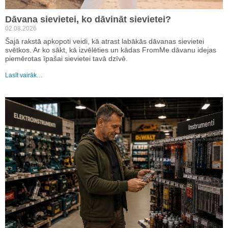
Dāvana sievietei, ko dāvināt sievietei?
02.08.2026
Šajā rakstā apkopoti veidi, kā atrast labākās dāvanas sievietei
svētkos. Ar ko sākt, kā izvēlēties un kādas FromMe dāvanu idejas
piemērotas īpašai sievietei tavā dzīvē.
Lasīt vairāk…