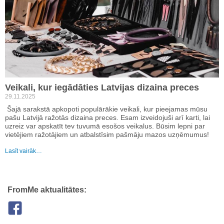
Veikali, kur iegādāties Latvijas dizaina preces
29.11.2025
Šajā sarakstā apkopoti populārākie veikali, kur pieejamas mūsu
pašu Latvijā ražotās dizaina preces. Esam izveidojuši arī karti, lai
uzreiz var apskatīt tev tuvumā esošos veikalus. Būsim lepni par
vietējiem ražotājiem un atbalstīsim pašmāju mazos uzņēmumus!
Lasīt vairāk…
FromMe aktualitātes: