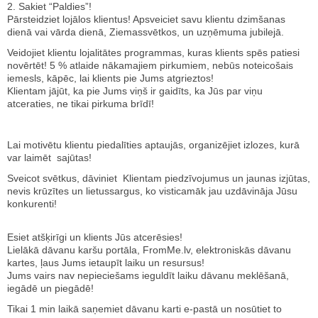
2. Sakiet “Paldies”!
Pārsteidziet lojālos klientus! Apsveiciet savu klientu dzimšanas
dienā vai vārda dienā, Ziemassvētkos, un uzņēmuma jubilejā.
Veidojiet klientu lojalitātes programmas, kuras klients spēs patiesi
novērtēt! 5 % atlaide nākamajiem pirkumiem, nebūs noteicošais
iemesls, kāpēc, lai klients pie Jums atgrieztos!
Klientam jājūt, ka pie Jums viņš ir gaidīts, ka Jūs par viņu
atceraties, ne tikai pirkuma brīdī!
Lai motivētu klientu piedalīties aptaujās, organizējiet izlozes, kurā
var laimēt sajūtas!
Sveicot svētkus, dāviniet Klientam piedzīvojumus un jaunas izjūtas,
nevis krūzītes un lietussargus, ko visticamāk jau uzdāvināja Jūsu
konkurenti!
Esiet atšķirīgi un klients Jūs atcerēsies!
Lielākā dāvanu karšu portāla, FromMe.lv, elektroniskās dāvanu
kartes, ļaus Jums ietaupīt laiku un resursus!
Jums vairs nav nepieciešams ieguldīt laiku dāvanu meklēšanā,
iegādē un piegādē!
Tikai 1 min laikā saņemiet dāvanu karti e-pastā un nosūtiet to