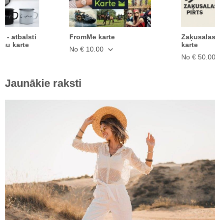
ā - atbalsti
FromMe karte
Zaķusalas 
anu karte
karte
No € 10.00
No € 50.00
Jaunākie raksti