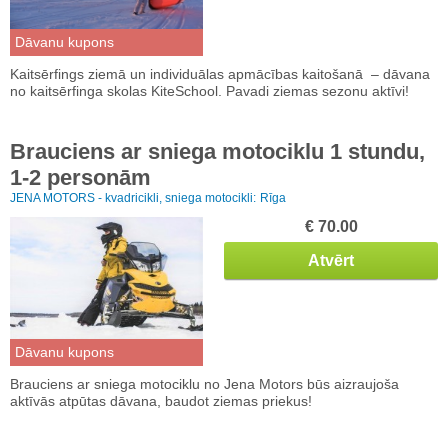
Dāvanu kupons
Kaitsērfings ziemā un individuālas apmācības kaitošanā – dāvana
no kaitsērfinga skolas KiteSchool. Pavadi ziemas sezonu aktīvi!
Brauciens ar sniega motociklu 1 stundu,
1-2 personām
JENA MOTORS - kvadricikli, sniega motocikli:
Rīga
€ 70.00
Atvērt
Dāvanu kupons
Brauciens ar sniega motociklu no Jena Motors būs aizraujoša
aktīvās atpūtas dāvana, baudot ziemas priekus!