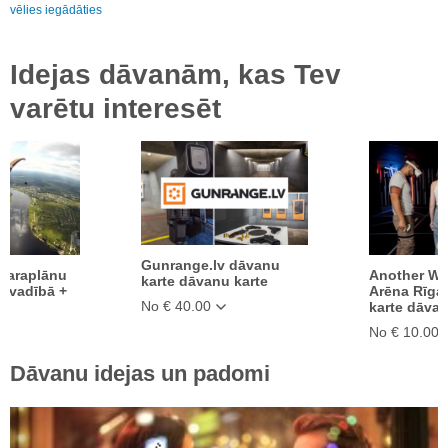
vēlies iegādāties
Idejas dāvanām, kas Tev
varētu interesēt
Gunrange.lv dāvanu
 paraplānu
Another Wor
karte dāvanu karte
pavadībā +
Arēna Rīga
No € 40.00
o
karte dāvan
No € 10.00
Dāvanu idejas un padomi