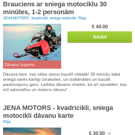
Brauciens ar sniega motociklu 30
minūtes, 1-2 personām
JENA MOTORS - kvadricikli, sniega motocikli:
Rīga
€ 40.00
Atvērt
Dāvanu kupons
Dāvana tiem, kas vēlas ziemu baudīt citādāk! 30 minūšu laikā
sniegā varēs kārtīgi iztrakoties, un izslidināties un baudīt
piedzīvojumu garu. Lieliska dāvana vīrietim, kā arī sievietēm, kas
mīl adrenalīnu un motora rūkoņu!
JENA MOTORS - kvadricikli, sniega
motocikli dāvanu karte
Rīga
€ 30.00