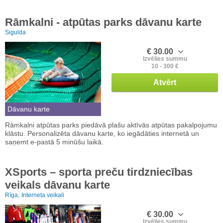
Rāmkalni - atpūtas parks dāvanu karte
Sigulda
€ 30.00
Izvēlies summu
10 - 300 €
Atvērt
Dāvanu karte
Rāmkalni atpūtas parks piedāvā plašu aktīvās atpūtas pakalpojumu
klāstu. Personalizēta dāvanu karte, ko iegādāties internetā un
saņemt e-pastā 5 minūšu laikā.
XSports – sporta preču tirdzniecības
veikals dāvanu karte
Rīga,
Interneta veikali
€ 30.00
Izvēlies summu