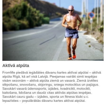
Aktīvā atpūta
FromMe piedāvā iegādāties dāvanu kartes aktīvai atpūtai – aktīvā
atpūta Rīgā, kā arī visā Latvijā. Pieejamas vairāki simti iespējas
visām sezonām – aktīvā atpūta ziemā un vasarā. Ziemā izvēlies
slēpošanu, snovošanu, skijoringu, sniega motociklus un pajūgus.
Savukārt vasarā ūdenssports, izjādes, kvadricikli, motocikli,
kaitošana, lidošana un daudz citas aktīvās atpūtas iespējas.
Savukārt cauru gadu – izjādes, sporta un fitnesa klubi u.c.
Iepazīsties – populārākās dāvanu kartes aktīvai atpūtai.