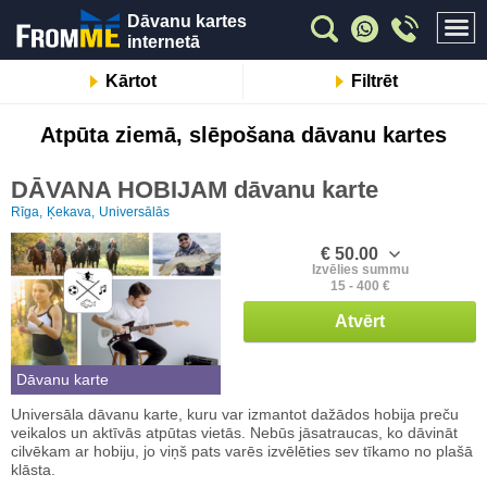
Dāvanu kartes
internetā
Kārtot
Filtrēt
Atpūta ziemā, slēpošana dāvanu kartes
DĀVANA HOBIJAM dāvanu karte
Rīga,
Ķekava,
Universālās
€ 50.00
Izvēlies summu
15 - 400 €
Atvērt
Dāvanu karte
Universāla dāvanu karte, kuru var izmantot dažādos hobija preču
veikalos un aktīvās atpūtas vietās. Nebūs jāsatraucas, ko dāvināt
cilvēkam ar hobiju, jo viņš pats varēs izvēlēties sev tīkamo no plašā
klāsta.