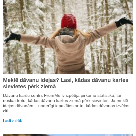
Meklē dāvanu idejas? Lasi, kādas dāvanu kartes
sievietes pērk ziemā
Dāvanu karšu centrs FromMe.lv izpētīja pirkumu statistiku, lai
noskaidrotu, kādas dāvanu kartes ziemā pērk sievietes. Ja meklē
idejas dāvanām – noderīgi iepazīties ar to, kādas dāvanas izvēlas
citi.
Lasīt vairāk…