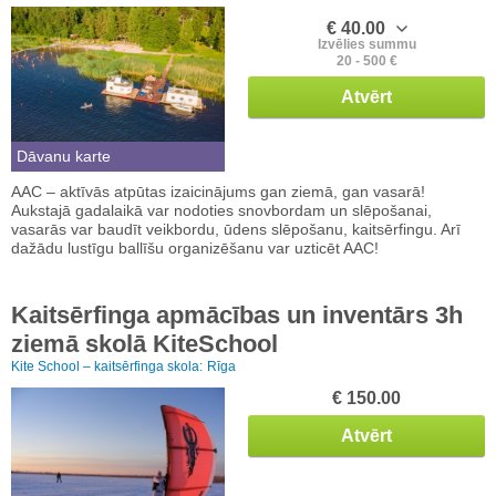
€ 40.00
Izvēlies summu
20 - 500 €
Atvērt
Dāvanu karte
AAC – aktīvās atpūtas izaicinājums gan ziemā, gan vasarā!
Aukstajā gadalaikā var nodoties snovbordam un slēpošanai,
vasarās var baudīt veikbordu, ūdens slēpošanu, kaitsērfingu. Arī
dažādu lustīgu ballīšu organizēšanu var uzticēt AAC!
Kaitsērfinga apmācības un inventārs 3h
ziemā skolā KiteSchool
Kite School – kaitsērfinga skola:
Rīga
€ 150.00
Atvērt