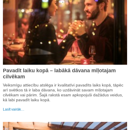
Pavadīt laiku kopā – labākā dāvana mīļotajam
cilvēkam
Veiksmīgu attiecību atslēga ir kvalitatīvi pavadīts laiks kopā, tāpēc
arī svētkos tā ir laba dāvana, ko uzdāvināt savam mīļotajam
cilvēkam vai pārim. Šajā rakstā esam apkopojuši dažādus veidus,
kā labi pavadīt laiku kopā.
Lasīt vairāk…