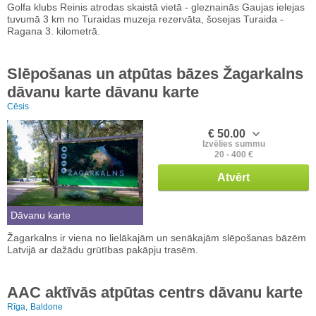
Golfa klubs Reinis atrodas skaistā vietā - gleznainās Gaujas ielejas
tuvumā 3 km no Turaidas muzeja rezervāta, šosejas Turaida -
Ragana 3. kilometrā.
Slēpošanas un atpūtas bāzes Žagarkalns
dāvanu karte dāvanu karte
Cēsis
€ 50.00
Izvēlies summu
20 - 400 €
Atvērt
Dāvanu karte
Žagarkalns ir viena no lielākajām un senākajām slēpošanas bāzēm
Latvijā ar dažādu grūtības pakāpju trasēm.
AAC aktīvās atpūtas centrs dāvanu karte
Rīga,
Baldone