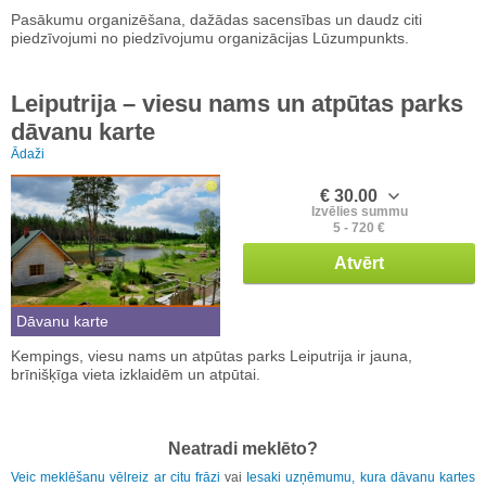
Pasākumu organizēšana, dažādas sacensības un daudz citi
piedzīvojumi no piedzīvojumu organizācijas Lūzumpunkts.
Leiputrija – viesu nams un atpūtas parks
dāvanu karte
Ādaži
€ 30.00
Izvēlies summu
5 - 720 €
Atvērt
Dāvanu karte
Kempings, viesu nams un atpūtas parks Leiputrija ir jauna,
brīnišķīga vieta izklaidēm un atpūtai.
Neatradi meklēto?
Veic meklēšanu vēlreiz ar citu frāzi
vai
Iesaki uzņēmumu, kura dāvanu kartes