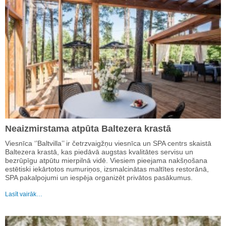
Neaizmirstama atpūta Baltezera krastā
Viesnīca ‘’Baltvilla’’ ir četrzvaigžņu viesnīca un SPA centrs skaistā
Baltezera krastā, kas piedāvā augstas kvalitātes servisu un
bezrūpīgu atpūtu mierpilnā vidē. Viesiem pieejama nakšņošana
estētiski iekārtotos numuriņos, izsmalcinātas maltītes restorānā,
SPA pakalpojumi un iespēja organizēt privātos pasākumus.
Lasīt vairāk…