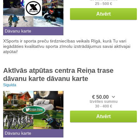
25 - 500 €
Atvērt
Dāvanu karte
XSports ir sporta preču tirdzniecības veikals Rīgā, kurā Tu vari
iegādāties kvalitatīvu sporta zīmolu izstrādājumus savai aktīvajai
atpūtai!
Aktīvās atpūtas centra Reiņa trase
dāvanu karte dāvanu karte
Sigulda
€ 50.00
Izvēlies summu
30 - 400 €
Atvērt
Dāvanu karte