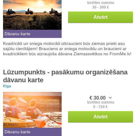
Izvēlies summu
30 - 300 €
Atvērt
Dāvanu karte
Kvadricikli un sniega motocikli izbraucieni būs ziemas prieki asu
sajūtu cienītājiem! Brauciens ar sniega motociklu un braucieni ar
kvadricikliem būs aizraujoša dāvana Ziemassvētkos no FromMe.lv!
Lūzumpunkts - pasākumu organizēšana
dāvanu karte
Rīga
€ 30.00
Izvēlies summu
5 - 720 €
Atvērt
Dāvanu karte