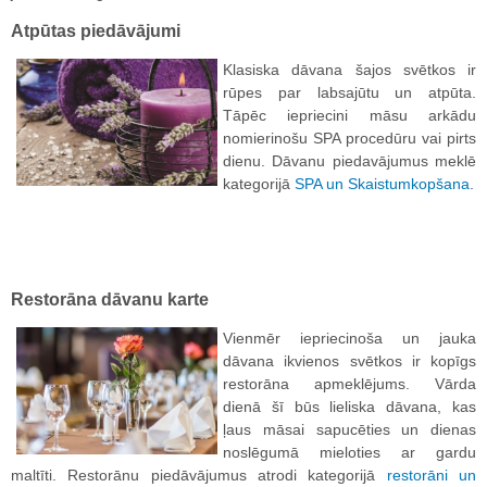
Atpūtas piedāvājumi
Klasiska dāvana šajos svētkos ir
rūpes par labsajūtu un atpūta.
Tāpēc iepriecini māsu arkādu
nomierinošu SPA procedūru vai pirts
dienu. Dāvanu piedavājumus meklē
kategorijā
SPA un Skaistumkopšana
.
Restorāna dāvanu karte
Vienmēr iepriecinoša un jauka
dāvana ikvienos svētkos ir kopīgs
restorāna apmeklējums. Vārda
dienā šī būs lieliska dāvana, kas
ļaus māsai sapucēties un dienas
noslēgumā mieloties ar gardu
maltīti. Restorānu piedāvājumus atrodi kategorijā
restorāni un