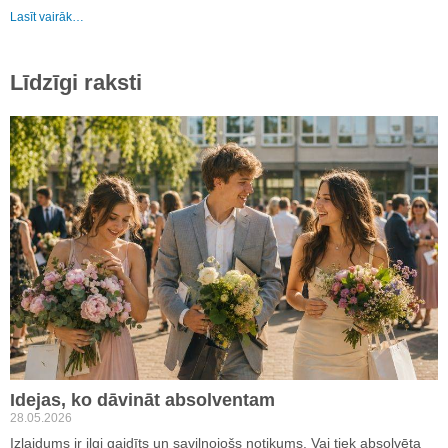
Lasīt vairāk…
Līdzīgi raksti
Idejas, ko dāvināt absolventam
28.05.2026
Izlaidums ir ilgi gaidīts un saviļņojošs notikums. Vai tiek absolvēta