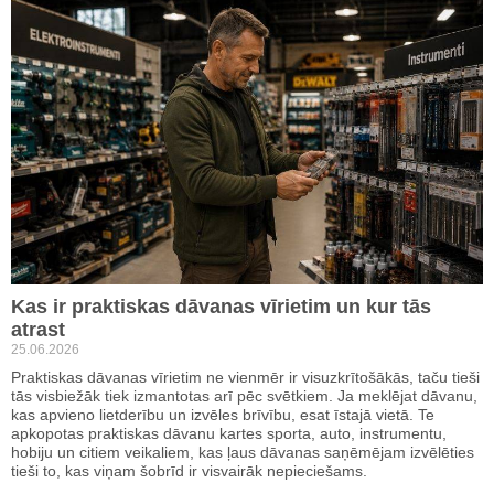
Kas ir praktiskas dāvanas vīrietim un kur tās
atrast
25.06.2026
Praktiskas dāvanas vīrietim ne vienmēr ir visuzkrītošākās, taču tieši
tās visbiežāk tiek izmantotas arī pēc svētkiem. Ja meklējat dāvanu,
kas apvieno lietderību un izvēles brīvību, esat īstajā vietā. Te
apkopotas praktiskas dāvanu kartes sporta, auto, instrumentu,
hobiju un citiem veikaliem, kas ļaus dāvanas saņēmējam izvēlēties
tieši to, kas viņam šobrīd ir visvairāk nepieciešams.