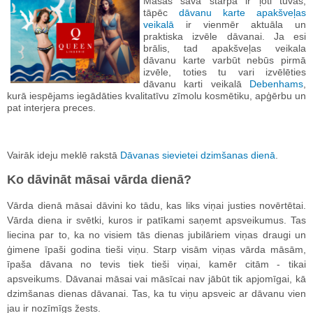
Māsas savā starpā ir ļoti tuvas,
tāpēc
dāvanu karte apakšveļas
veikalā
ir vienmēr aktuāla un
praktiska izvēle dāvanai. Ja esi
brālis, tad apakšveļas veikala
dāvanu karte varbūt nebūs pirmā
izvēle, toties tu vari izvēlēties
dāvanu karti veikalā
Debenhams
,
kurā iespējams iegādāties kvalitatīvu zīmolu kosmētiku, apģērbu un
pat interjera preces.
Vairāk ideju meklē rakstā
Dāvanas sievietei dzimšanas dienā
.
Ko dāvināt māsai vārda dienā?
Vārda dienā māsai dāvini ko tādu, kas liks viņai justies novērtētai.
Vārda diena ir svētki, kuros ir patīkami saņemt apsveikumus. Tas
liecina par to, ka no visiem tās dienas jubilāriem viņas draugi un
ģimene īpaši godina tieši viņu. Starp visām viņas vārda māsām,
īpaša dāvana no tevis tiek tieši viņai, kamēr citām - tikai
apsveikums. Dāvanai māsai vai māsīcai nav jābūt tik apjomīgai, kā
dzimšanas dienas dāvanai. Tas, ka tu viņu apsveic ar dāvanu vien
jau ir nozīmīgs žests.