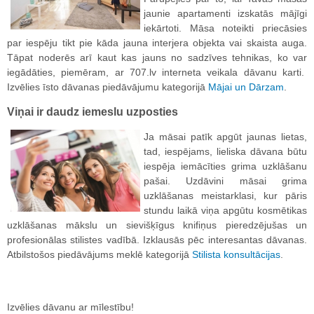
jaunie apartamenti izskatās mājīgi
iekārtoti. Māsa noteikti priecāsies
par iespēju tikt pie kāda jauna interjera objekta vai skaista auga.
Tāpat noderēs arī kaut kas jauns no sadzīves tehnikas, ko var
iegādāties, piemēram, ar 707.lv interneta veikala dāvanu karti.
Izvēlies īsto dāvanas piedāvājumu kategorijā
Mājai un Dārzam
.
Viņai ir daudz iemeslu uzposties
Ja māsai patīk apgūt jaunas lietas,
tad, iespējams, lieliska dāvana būtu
iespēja iemācīties grima uzklāšanu
pašai. Uzdāvini māsai grima
uzklāšanas meistarklasi, kur pāris
stundu laikā viņa apgūtu kosmētikas
uzklāšanas mākslu un sievišķīgus knifiņus pieredzējušas un
profesionālas stilistes vadībā. Izklausās pēc interesantas dāvanas.
Atbilstošos piedāvājums meklē kategorijā
Stilista konsultācijas
.
Izvēlies dāvanu ar mīlestību!