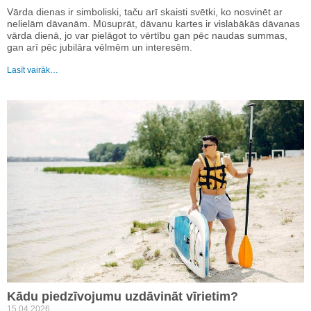
Vārda dienas ir simboliski, taču arī skaisti svētki, ko nosvinēt ar
nelielām dāvanām. Mūsuprāt, dāvanu kartes ir vislabākās dāvanas
vārda dienā, jo var pielāgot to vērtību gan pēc naudas summas,
gan arī pēc jubilāra vēlmēm un interesēm.
Lasīt vairāk…
Kādu piedzīvojumu uzdāvināt vīrietim?
15.04.2026