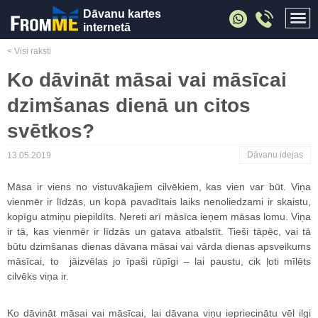
Dāvanu kartes
internetā
< Visi raksti
Ko dāvināt māsai vai māsīcai
dzimšanas dienā un citos
svētkos?
Dāvanu idejas
13.05.2019
Māsa ir viens no vistuvākajiem cilvēkiem, kas vien var būt. Viņa
vienmēr ir līdzās, un kopā pavadītais laiks nenoliedzami ir skaistu,
kopīgu atmiņu piepildīts. Nereti arī māsīca ieņem māsas lomu. Viņa
ir tā, kas vienmēr ir līdzās un gatava atbalstīt. Tieši tāpēc, vai tā
būtu dzimšanas dienas dāvana māsai vai vārda dienas apsveikums
māsīcai, to jāizvēlas jo īpaši rūpīgi – lai paustu, cik ļoti mīlēts
cilvēks viņa ir.
Ko dāvināt māsai vai māsīcai, lai dāvana viņu iepriecinātu vēl ilgi