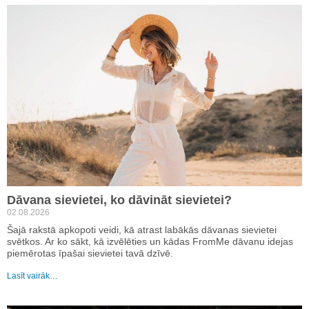
Dāvana sievietei, ko dāvināt sievietei?
02.08.2026
Šajā rakstā apkopoti veidi, kā atrast labākās dāvanas sievietei
svētkos. Ar ko sākt, kā izvēlēties un kādas FromMe dāvanu idejas
piemērotas īpašai sievietei tavā dzīvē.
Lasīt vairāk…