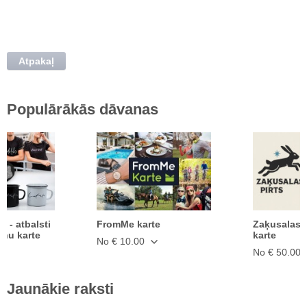
Atpakaļ
Populārākās dāvanas
ā - atbalsti
FromMe karte
Zaķusalas 
anu karte
karte
No € 10.00
No € 50.00
Jaunākie raksti