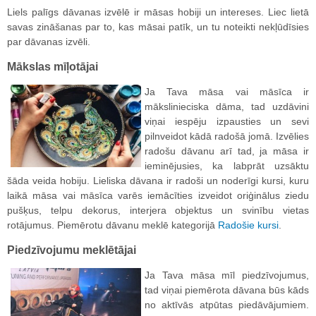
Liels palīgs dāvanas izvēlē ir māsas hobiji un intereses. Liec lietā
savas zināšanas par to, kas māsai patīk, un tu noteikti nekļūdīsies
par dāvanas izvēli.
Mākslas mīļotājai
Ja Tava māsa vai māsīca ir
mākslinieciska dāma, tad uzdāvini
viņai iespēju izpausties un sevi
pilnveidot kādā radošā jomā. Izvēlies
radošu dāvanu arī tad, ja māsa ir
ieminējusies, ka labprāt uzsāktu
šāda veida hobiju. Lieliska dāvana ir radoši un noderīgi kursi, kuru
laikā māsa vai māsīca varēs iemācīties izveidot oriģinālus ziedu
pušķus, telpu dekorus, interjera objektus un svinību vietas
rotājumus. Piemērotu dāvanu meklē kategorijā
Radošie kursi
.
Piedzīvojumu meklētājai
Ja Tava māsa mīl piedzīvojumus,
tad viņai piemērota dāvana būs kāds
no aktīvās atpūtas piedāvājumiem.