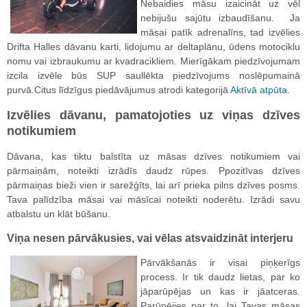
Nebaidies māsu izaicināt uz vēl
nebijušu sajūtu izbaudīšanu. Ja
māsai patīk adrenalīns, tad izvēlies
Drifta Halles dāvanu karti, lidojumu ar deltaplānu, ūdens motociklu
nomu vai izbraukumu ar kvadracikliem. Mierīgākam piedzīvojumam
izcila izvēle būs SUP saullēkta piedzīvojums noslēpumainā
purvā.Citus līdzīgus piedāvājumus atrodi kategorijā
Aktīvā atpūta
.
Izvēlies dāvanu, pamatojoties uz viņas dzīves
notikumiem
Dāvana, kas tiktu balstīta uz māsas dzīves notikumiem vai
pārmaiņām, noteikti izrādīs daudz rūpes. Ppozitīvas dzīves
pārmaiņas bieži vien ir sarežģīts, lai arī prieka pilns dzīves posms.
Tava palīdzība māsai vai māsīcai noteikti noderētu. Izrādi savu
atbalstu un klāt būšanu.
Viņa nesen pārvākusies, vai vēlas atsvaidzināt interjeru
Pārvākšanās ir visai piņķerīgs
process. Ir tik daudz lietas, par ko
jāparūpējas un kas ir jāatceras.
Parūpējies par to, lai Tavas māsas