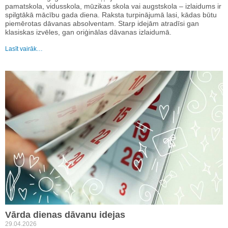
pamatskola, vidusskola, mūzikas skola vai augstskola – izlaidums ir
spilgtākā mācību gada diena. Raksta turpinājumā lasi, kādas būtu
piemērotas dāvanas absolventam. Starp idejām atradīsi gan
klasiskas izvēles, gan oriģinālas dāvanas izlaidumā.
Lasīt vairāk…
Vārda dienas dāvanu idejas
29.04.2026