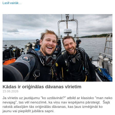
Lasīt vairāk…
Kādas ir oriģinālas dāvanas vīrietim
15.06.2026
Ja vīrietis uz jautājumu "ko uzdāvināt?" atbild ar klasisko "man neko
nevajag", tas vēl nenozīmē, ka viņu nav iespējams pārsteigt. Šajā
rakstā atlasījām tās oriģinālās dāvanas, kas ļaus izmēģināt ko
jaunu vai piepildīt jubilāra sapni.