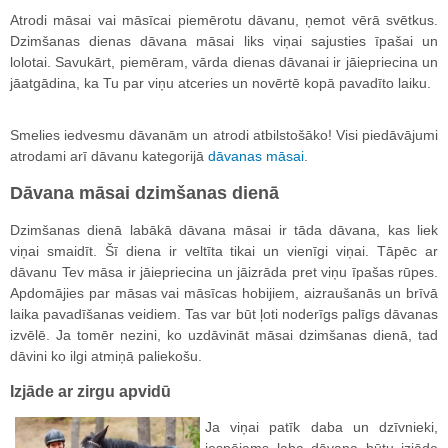
Atrodi māsai vai māsīcai piemērotu dāvanu, ņemot vērā svētkus.
Dzimšanas dienas dāvana māsai liks viņai sajusties īpašai un
lolotai. Savukārt, piemēram, vārda dienas dāvanai ir jāiepriecina un
jāatgādina, ka Tu par viņu atceries un novērtē kopā pavadīto laiku.
Smelies iedvesmu dāvanām un atrodi atbilstošāko! Visi piedāvājumi
atrodami arī dāvanu kategorijā
dāvanas māsai
.
Dāvana māsai dzimšanas dienā
Dzimšanas dienā labākā dāvana māsai ir tāda dāvana, kas liek
viņai smaidīt. Šī diena ir veltīta tikai un vienīgi viņai. Tāpēc ar
dāvanu Tev māsa ir jāiepriecina un jāizrāda pret viņu īpašas rūpes.
Apdomājies par māsas vai māsīcas hobijiem, aizraušanās un brīvā
laika pavadīšanas veidiem. Tas var būt ļoti noderīgs palīgs dāvanas
izvēlē. Ja tomēr nezini, ko uzdāvināt māsai dzimšanas dienā, tad
dāvini ko ilgi atmiņā paliekošu.
Izjāde ar zirgu apvidū
Ja viņai patīk daba un dzīvnieki,
iespējams laba dāvana būtu izjāde