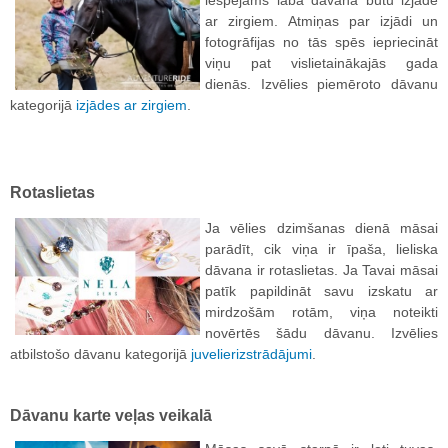
ar zirgiem. Atmiņas par izjādi un
fotogrāfijas no tās spēs iepriecināt
viņu pat vislietainākajās gada
dienās. Izvēlies piemēroto dāvanu
kategorijā
izjādes ar zirgiem
.
Rotaslietas
Ja vēlies dzimšanas dienā māsai
parādīt, cik viņa ir īpaša, lieliska
dāvana ir rotaslietas. Ja Tavai māsai
patīk papildināt savu izskatu ar
mirdzošām rotām, viņa noteikti
novērtēs šādu dāvanu. Izvēlies
atbilstošo dāvanu kategorijā
juvelierizstrādājumi
.
Dāvanu karte veļas veikalā