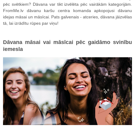
pēc svētkiem? Dāvana var tikt izvēlēta pēc vairākām kategorijām.
FromMe.lv dāvanu karšu centra komanda apkopojusi dāvanu
idejas māsai un māsīcai. Pats galvenais - atceries, dāvana jāizvēlas
tā, lai izrādītu rūpes par viņu!
Dāvana māsai vai māsīcai pēc gaidāmo svinību
iemesla