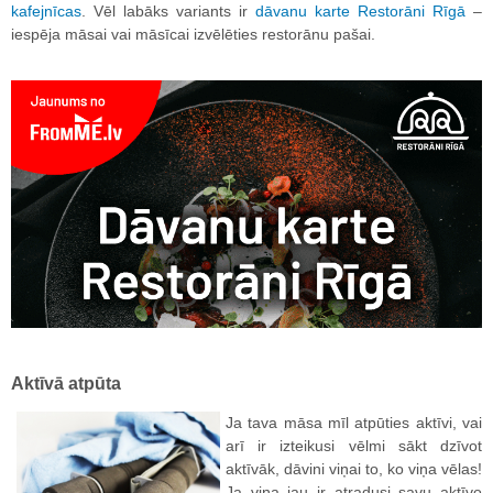
kafejnīcas
. Vēl labāks variants ir
dāvanu karte Restorāni Rīgā
–
iespēja māsai vai māsīcai izvēlēties restorānu pašai.
Aktīvā atpūta
Ja tava māsa mīl atpūties aktīvi, vai
arī ir izteikusi vēlmi sākt dzīvot
aktīvāk, dāvini viņai to, ko viņa vēlas!
Ja viņa jau ir atradusi savu aktīvo