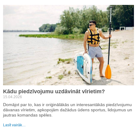
Kādu piedzīvojumu uzdāvināt vīrietim?
15.04.2026
Domājot par to, kas ir oriģinālākās un interesantākās piedzīvojumu
dāvanas vīrietim, apkopojām dažādus ūdens sportus, lidojumus un
jautras komandas spēles.
Lasīt vairāk…