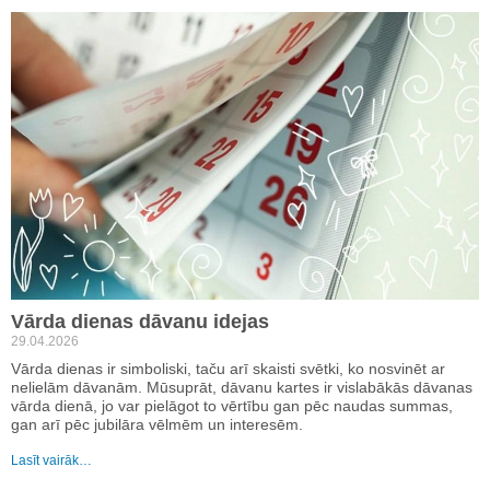
Vārda dienas dāvanu idejas
29.04.2026
Vārda dienas ir simboliski, taču arī skaisti svētki, ko nosvinēt ar
nelielām dāvanām. Mūsuprāt, dāvanu kartes ir vislabākās dāvanas
vārda dienā, jo var pielāgot to vērtību gan pēc naudas summas,
gan arī pēc jubilāra vēlmēm un interesēm.
Lasīt vairāk…