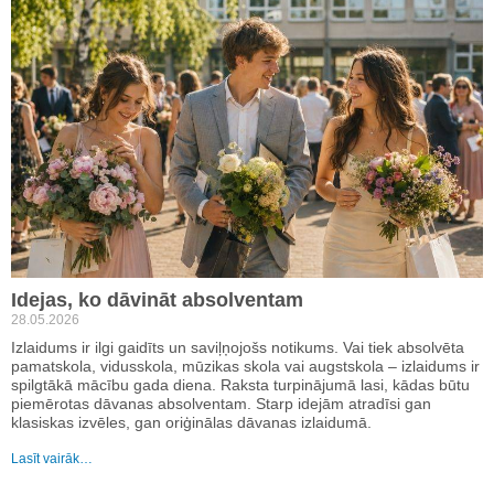
Idejas, ko dāvināt absolventam
28.05.2026
Izlaidums ir ilgi gaidīts un saviļņojošs notikums. Vai tiek absolvēta
pamatskola, vidusskola, mūzikas skola vai augstskola – izlaidums ir
spilgtākā mācību gada diena. Raksta turpinājumā lasi, kādas būtu
piemērotas dāvanas absolventam. Starp idejām atradīsi gan
klasiskas izvēles, gan oriģinālas dāvanas izlaidumā.
Lasīt vairāk…