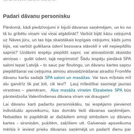
Padari dāvanu personisku
Pārdomā, kādi piedzīvojumi ir bijuši dāvanas saņēmējam, un ko no
tā tu gribētu viņam vai viņai atgādināt? Varbūt bijāt kāzu ceļojumā
uz Nāves jūru, un tas bija skaistākais kopīgais ceļojums, kāds jums
bijis, vai varbūt gulēšana ūdenī bezsvara stāvoklī ir vēl nepiepildīts
sapnis? Uzdāvini iespēju piepildīt sapni, vai atsvaidzināt skaistās
atmiņas - gulēt ūdenī, tajā negrimstot! Šādu iespēju piedāvā SPA
saloni tepat Latvijā – to sauc par floutingu, un dāvanu kartes sapņu
piepildīšanai vai ceļojuma atmiņu atsvaidzināšanai atradīsi FromMe
dāvanu karšu sadaļā
SPA saloni un masāžas
. Vai tavs mīļotais mīl
alu gandrīz tik pat ļoti, cik tevi? Ļauj mīlestībai sasniegt jaunas
virsotnes – piemēram,
Alus masāža vīrietim Elizabetes SPA
būs
pārsteidzoša Valentīndienas dāvana vīram vai draugam!
Lai dāvanu karti padarītu personiskāku, tai iespējams pievienot
individuālu apsveikumu, kas domāts tieši dāvanas saņēmējam.
Nebaidies to papildināt ar dažādiem emoji simboliem uz dāvanu
kartes - sirsniņām, puķītēm, zaķīšiem utt. Galvenais apsveikuma
mērķis ir ieviest prieku dāvanas saņēmējā un padarīt dienu par