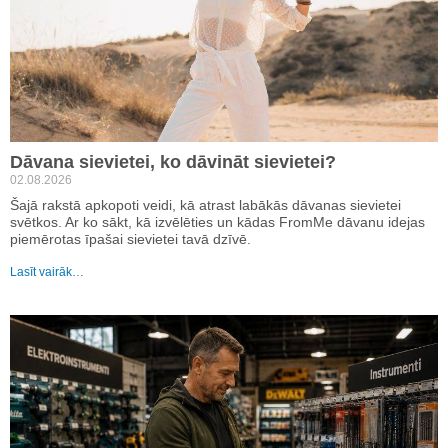
Dāvana sievietei, ko dāvināt sievietei?
02.08.2026
Šajā rakstā apkopoti veidi, kā atrast labākās dāvanas sievietei
svētkos. Ar ko sākt, kā izvēlēties un kādas FromMe dāvanu idejas
piemērotas īpašai sievietei tavā dzīvē.
Lasīt vairāk…