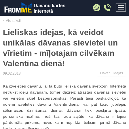
Dāvanu kartes
internetā
< Visi raksti
Lieliskas idejas, kā veidot
unikālas dāvanas sievietei un
vīrietim - mīļotajam cilvēkam
Valentīna dienā!
Dāvanu idejas
09.02.2018
Kā izvēlēties dāvanu, lai tā būtu lieliska dāvana svētkos? Internetā
netrūkst ideju dāvanām, tomēr dažreiz atrastās dāvanas sievietei
vai vīrietim šķiet bezpersoniskas. Parasti tieši paskaidrojot, kā
nolēmi izvēlēties dāvanu Valentīndienai, vai pat kāzu jubilejai,
sālsmaizei, dzimšanas dienai, dāvanai tiek piešķirta īpaša,
personiska nozīme. Tieši tas rada sajūtu, ka dāvana ir bijusi
pārdomāts pirkums, nevis ka ir nopirkta, teiksim, pirmā dāvanu
karte, kas gadījusies ceļā.