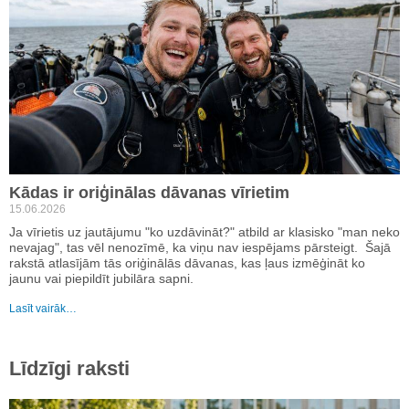
Kādas ir oriģinālas dāvanas vīrietim
15.06.2026
Ja vīrietis uz jautājumu "ko uzdāvināt?" atbild ar klasisko "man neko
nevajag", tas vēl nenozīmē, ka viņu nav iespējams pārsteigt. Šajā
rakstā atlasījām tās oriģinālās dāvanas, kas ļaus izmēģināt ko
jaunu vai piepildīt jubilāra sapni.
Lasīt vairāk…
Līdzīgi raksti