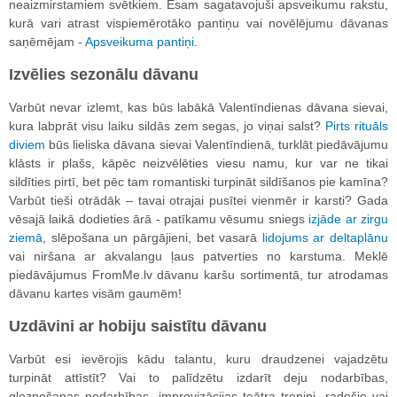
neaizmirstamiem svētkiem. Esam sagatavojuši apsveikumu rakstu,
kurā vari atrast vispiemērotāko pantiņu vai novēlējumu dāvanas
saņēmējam -
Apsveikuma pantiņi
.
Izvēlies sezonālu dāvanu
Varbūt nevar izlemt, kas būs labākā Valentīndienas dāvana sievai,
kura labprāt visu laiku sildās zem segas, jo viņai salst?
Pirts rituāls
diviem
būs lieliska dāvana sievai Valentīndienā, turklāt piedāvājumu
klāsts ir plašs, kāpēc neizvēlēties viesu namu, kur var ne tikai
sildīties pirtī, bet pēc tam romantiski turpināt sildīšanos pie kamīna?
Varbūt tieši otrādāk – tavai otrajai pusītei vienmēr ir karsti? Gada
vēsajā laikā dodieties ārā - patīkamu vēsumu sniegs
izjāde ar zirgu
ziemā
, slēpošana un pārgājieni, bet vasarā
lidojums ar deltaplānu
vai niršana ar akvalangu ļaus patverties no karstuma. Meklē
piedāvājumus FromMe.lv dāvanu karšu sortimentā, tur atrodamas
dāvanu kartes visām gaumēm!
Uzdāvini ar hobiju saistītu dāvanu
Varbūt esi ievērojis kādu talantu, kuru draudzenei vajadzētu
turpināt attīstīt? Vai to palīdzētu izdarīt deju nodarbības,
gleznošanas nodarbības, improvizācijas teātra treniņi, radošie vai