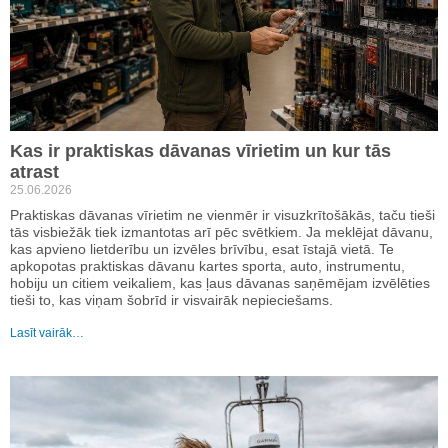
Kas ir praktiskas dāvanas vīrietim un kur tās
atrast
25.06.2026
Praktiskas dāvanas vīrietim ne vienmēr ir visuzkrītošākās, taču tieši
tās visbiežāk tiek izmantotas arī pēc svētkiem. Ja meklējat dāvanu,
kas apvieno lietderību un izvēles brīvību, esat īstajā vietā. Te
apkopotas praktiskas dāvanu kartes sporta, auto, instrumentu,
hobiju un citiem veikaliem, kas ļaus dāvanas saņēmējam izvēlēties
tieši to, kas viņam šobrīd ir visvairāk nepieciešams.
Lasīt vairāk…