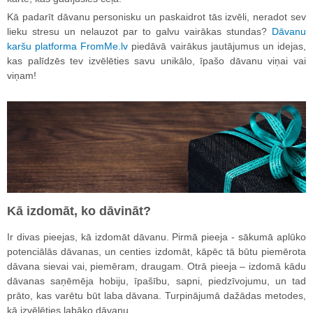
Kā padarīt dāvanu personisku un paskaidrot tās izvēli, neradot sev
lieku stresu un nelauzot par to galvu vairākas stundas?
Dāvanu
karšu platforma FromMe.lv
piedāvā vairākus jautājumus un idejas,
kas palīdzēs tev izvēlēties savu unikālo, īpašo dāvanu viņai vai
viņam!
Kā izdomāt, ko dāvināt?
Ir divas pieejas, kā izdomāt dāvanu. Pirmā pieeja - sākumā aplūko
potenciālās dāvanas, un centies izdomāt, kāpēc tā būtu piemērota
dāvana sievai vai, piemēram, draugam. Otrā pieeja – izdomā kādu
dāvanas saņēmēja hobiju, īpašību, sapni, piedzīvojumu, un tad
prāto, kas varētu būt laba dāvana. Turpinājumā dažādas metodes,
kā izvēlēties labāko dāvanu.