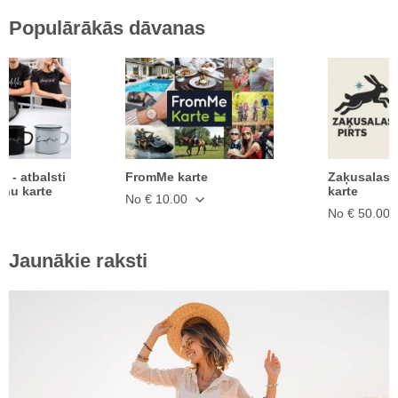
Populārākās dāvanas
ā - atbalsti
FromMe karte
Zaķusalas 
anu karte
karte
No € 10.00
No € 50.00
Jaunākie raksti