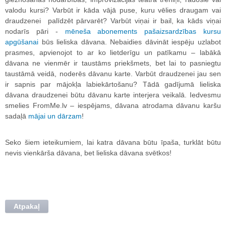
valodu kursi? Varbūt ir kāda vājā puse, kuru vēlies draugam vai
draudzenei palīdzēt pārvarēt? Varbūt viņai ir bail, ka kāds viņai
nodarīs pāri -
mēneša abonements pašaizsardzības kursu
apgūšanai
būs lieliska dāvana. Nebaidies dāvināt iespēju uzlabot
prasmes, apvienojot to ar ko lietderīgu un patīkamu – labākā
dāvana ne vienmēr ir taustāms priekšmets, bet lai to pasniegtu
taustāmā veidā, noderēs dāvanu karte. Varbūt draudzenei jau sen
ir sapnis par mājokļa labiekārtošanu? Tādā gadījumā lieliska
dāvana draudzenei būtu dāvanu karte interjera veikalā. Iedvesmu
smelies FromMe.lv – iespējams, dāvana atrodama dāvanu karšu
sadaļā
mājai un dārzam
!
Seko šiem ieteikumiem, lai katra dāvana būtu īpaša, turklāt būtu
nevis vienkārša dāvana, bet lieliska dāvana svētkos!
Atpakaļ