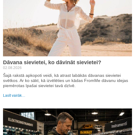
Dāvana sievietei, ko dāvināt sievietei?
02.08.2026
Šajā rakstā apkopoti veidi, kā atrast labākās dāvanas sievietei
svētkos. Ar ko sākt, kā izvēlēties un kādas FromMe dāvanu idejas
piemērotas īpašai sievietei tavā dzīvē.
Lasīt vairāk…