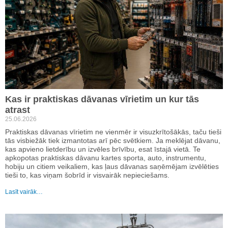
Kas ir praktiskas dāvanas vīrietim un kur tās
atrast
25.06.2026
Praktiskas dāvanas vīrietim ne vienmēr ir visuzkrītošākās, taču tieši
tās visbiežāk tiek izmantotas arī pēc svētkiem. Ja meklējat dāvanu,
kas apvieno lietderību un izvēles brīvību, esat īstajā vietā. Te
apkopotas praktiskas dāvanu kartes sporta, auto, instrumentu,
hobiju un citiem veikaliem, kas ļaus dāvanas saņēmējam izvēlēties
tieši to, kas viņam šobrīd ir visvairāk nepieciešams.
Lasīt vairāk…