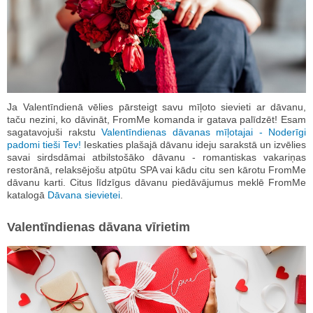
Ja Valentīndienā vēlies pārsteigt savu mīļoto sievieti ar dāvanu,
taču nezini, ko dāvināt, FromMe komanda ir gatava palīdzēt! Esam
sagatavojuši rakstu
Valentīndienas dāvanas mīļotajai - Noderīgi
padomi tieši Tev!
Ieskaties plašajā dāvanu ideju sarakstā un izvēlies
savai sirdsdāmai atbilstošāko dāvanu - romantiskas vakariņas
restorānā, relaksējošu atpūtu SPA vai kādu citu sen kārotu FromMe
dāvanu karti. Citus līdzīgus dāvanu piedāvājumus meklē FromMe
katalogā
Dāvana sievietei
.
Valentīndienas dāvana vīrietim