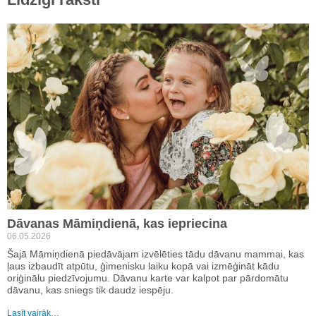
Dāvanas Māmiņdienā, kas iepriecina
06.05.2026
Šajā Māmiņdienā piedāvājam izvēlēties tādu dāvanu mammai, kas
ļaus izbaudīt atpūtu, ģimenisku laiku kopā vai izmēģināt kādu
oriģinālu piedzīvojumu. Dāvanu karte var kalpot par pārdomātu
dāvanu, kas sniegs tik daudz iespēju.
Lasīt vairāk…