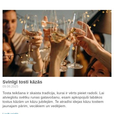
Svinīgi tosti kāzās
09.06.2025
Tosta teikšana ir skaista tradīcija, kurai ir vērts pieiet radoši. Lai
atvieglotu svētku runas gatavošanu, esam apkopojuši labākos
tostus kāzām un kāzu jubilejām. Te atradīsi idejas kāzu tostiem
jaunajam pārim, vecākiem un vedējiem.