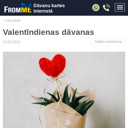
Dāvanu kartes
internetā
< Visi raksti
Valentīndienas dāvanas
Svētku svinēšana
12.02.2022