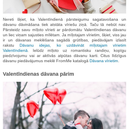
Nereti šķiet, ka Valentīndienā pārsteigumu sagatavošana un
dāvanu dāvināšana tiek atstāta vīriešu ziņā. Taču tā nebūt nav.
Pārsteidz savu mīļoto vīrieti ar pārdomātu Valentīndienas dāvanu
un liec viņam sajusties mīlētam. Ja mīļotajam vīrietim, šķiet, viss jau
ir un dāvanas meklēšana sagādā grūtības, piedāvājam izlasīt
rakstu
Dāvanu idejas, ko uzdāvināt mīļotajam vīrietim
Valentīndienā
. Ielūdz mīļoto uz romantisku randiņu, kopīgu
piedzīvojumu vai ar aktīvās atpūtas dāvanu karti. Citus līdzīgus
dāvanu piedāvājumus meklē FromMe katalogā
Dāvana vīrietim
.
Valentīndienas dāvana pārim