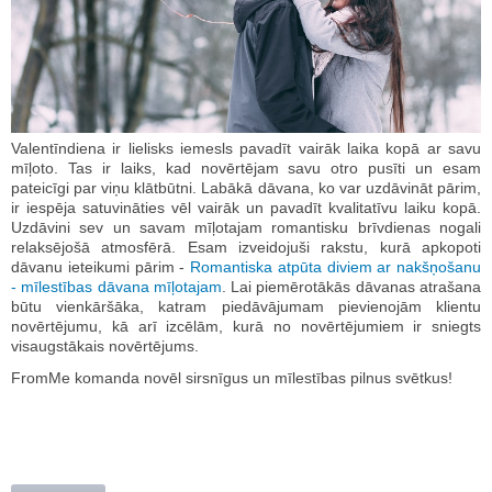
Valentīndiena ir lielisks iemesls pavadīt vairāk laika kopā ar savu
mīļoto. Tas ir laiks, kad novērtējam savu otro pusīti un esam
pateicīgi par viņu klātbūtni. Labākā dāvana, ko var uzdāvināt pārim,
ir iespēja satuvināties vēl vairāk un pavadīt kvalitatīvu laiku kopā.
Uzdāvini sev un savam mīļotajam romantisku brīvdienas nogali
relaksējošā atmosfērā. Esam izveidojuši rakstu, kurā apkopoti
dāvanu ieteikumi pārim -
Romantiska atpūta diviem ar nakšņošanu
- mīlestības dāvana mīļotajam
. Lai piemērotākās dāvanas atrašana
būtu vienkāršāka, katram piedāvājumam pievienojām klientu
novērtējumu, kā arī izcēlām, kurā no novērtējumiem ir sniegts
visaugstākais novērtējums.
FromMe komanda novēl sirsnīgus un mīlestības pilnus svētkus!