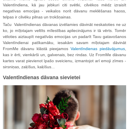
Valentīndiena, kā jau jebkuri citi svētki, cilvēkos mēdz izraisīt
negatīvas emocijas - veikalos norit dāvanu meklēšanas haoss,
telpas ir cilvēku pilnas un trokšņainas.
Taču Valentīndienas dāvanas izvēlamies dāvināt neskatoties ne uz
ko, jo mīļotajam veltīts mīlestības apliecinājums ir tā vērts. Tomēr
vēloties aiztaupīt negatīvās emocijas un padarīt Tavu gatavošanos
Valentīndienai patīkamāku, iesakām savam mīļotajam dāvināt
FromMe dāvanu klāstā pieejamos
Valentīndienas piedāvājumus
,
kas ir ērti, vienkārši un, galvenais, bez rindas. Uz FromMe dāvanu
kartes varat pievienot īpašo sveicienu, izmantojot arī emoji zīmes -
sirsniņas, zaķīšus, kaķīšus...
Valentīndienas dāvana sievietei