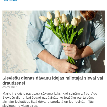
Lasīt vairāk…
Sieviešu dienas dāvanu idejas mīļotajai sievai vai
draudzenei
03.03.2025
Marts ir skaists pavasara sākuma laiks, kad svinām arī burvīgo
Sieviešu dienu. Lai šogad uzdāvinātu ko īpašāku par tulpēm,
aicinām ieskatīties šajā dāvanu sarakstā un iepriecināt mīļās
sievietes no visas sirds.