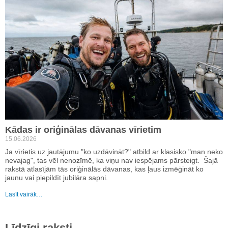
Kādas ir oriģinālas dāvanas vīrietim
15.06.2026
Ja vīrietis uz jautājumu "ko uzdāvināt?" atbild ar klasisko "man neko
nevajag", tas vēl nenozīmē, ka viņu nav iespējams pārsteigt. Šajā
rakstā atlasījām tās oriģinālās dāvanas, kas ļaus izmēģināt ko
jaunu vai piepildīt jubilāra sapni.
Lasīt vairāk…
Līdzīgi raksti