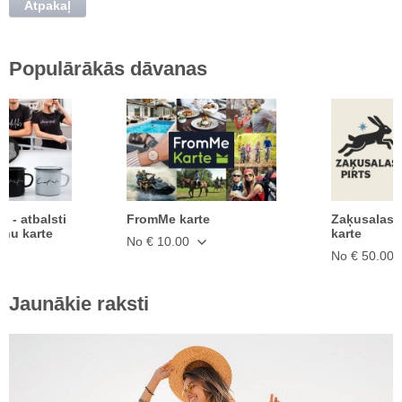
Atpakaļ
Populārākās dāvanas
ā - atbalsti
FromMe karte
Zaķusalas 
anu karte
karte
No € 10.00
No € 50.00
Jaunākie raksti