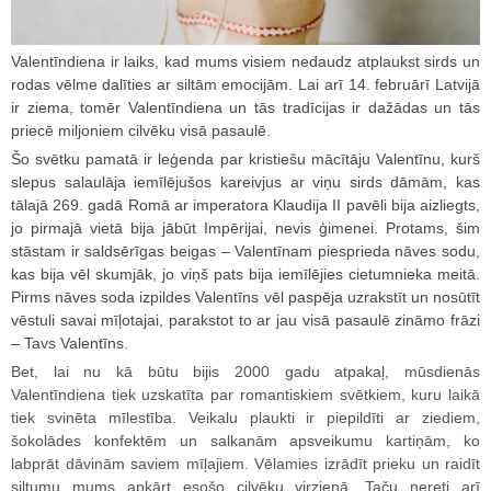
Valentīndiena ir laiks, kad mums visiem nedaudz atplaukst sirds un
rodas vēlme dalīties ar siltām emocijām. Lai arī 14. februārī Latvijā
ir ziema, tomēr Valentīndiena un tās tradīcijas ir dažādas un tās
priecē miljoniem cilvēku visā pasaulē.
Šo svētku pamatā ir leģenda par kristiešu mācītāju Valentīnu, kurš
slepus salaulāja iemīlējušos kareivjus ar viņu sirds dāmām, kas
tālajā 269. gadā Romā ar imperatora Klaudija II pavēli bija aizliegts,
jo pirmajā vietā bija jābūt Impērijai, nevis ģimenei. Protams, šim
stāstam ir saldsērīgas beigas – Valentīnam piesprieda nāves sodu,
kas bija vēl skumjāk, jo viņš pats bija iemīlējies cietumnieka meitā.
Pirms nāves soda izpildes Valentīns vēl paspēja uzrakstīt un nosūtīt
vēstuli savai mīļotajai, parakstot to ar jau visā pasaulē zināmo frāzi
– Tavs Valentīns.
Bet, lai nu kā būtu bijis 2000 gadu atpakaļ, mūsdienās
Valentīndiena tiek uzskatīta par romantiskiem svētkiem, kuru laikā
tiek svinēta mīlestība. Veikalu plaukti ir piepildīti ar ziediem,
šokolādes konfektēm un salkanām apsveikumu kartiņām, ko
labprāt dāvinām saviem mīļajiem. Vēlamies izrādīt prieku un raidīt
siltumu mums apkārt esošo cilvēku virzienā. Taču nereti arī