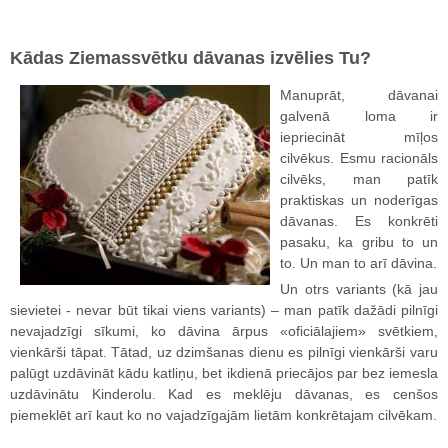
Kādas Ziemassvētku dāvanas izvēlies Tu?
Manuprāt, dāvanai
galvenā loma ir
iepriecināt mīļos
cilvēkus. Esmu racionāls
cilvēks, man patīk
praktiskas un noderīgas
dāvanas. Es konkrēti
pasaku, ka gribu to un
to. Un man to arī dāvina.
Un otrs variants (kā jau
sievietei - nevar būt tikai viens variants) – man patīk dažādi pilnīgi
nevajadzīgi sīkumi, ko dāvina ārpus «oficiālajiem» svētkiem,
vienkārši tāpat. Tātad, uz dzimšanas dienu es pilnīgi vienkārši varu
palūgt uzdāvināt kādu katliņu, bet ikdienā priecājos par bez iemesla
uzdāvinātu Kinderolu. Kad es meklēju dāvanas, es cenšos
piemeklēt arī kaut ko no vajadzīgajām lietām konkrētajam cilvēkam.