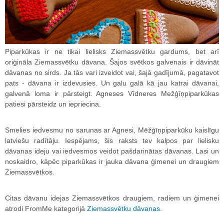
Piparkūkas ir ne tikai lielisks Ziemassvētku gardums, bet arī
oriģināla Ziemassvētku dāvana. Šajos svētkos galvenais ir dāvināt
dāvanas no sirds. Ja tās vari izveidot vai, šajā gadījumā, pagatavot
pats - dāvana ir izdevusies. Un galu galā kā jau katrai dāvanai,
galvenā loma ir pārsteigt. Agneses Vīdneres Mežģīņpiparkūkas
patiesi pārsteidz un iepriecina.
Smelies iedvesmu no sarunas ar Agnesi, Mēžģīņpiparkūku kaislīgu
latviešu radītāju. Iespējams, šis raksts tev kalpos par lielisku
dāvanas ideju vai iedvesmos veidot pašdarinātas dāvanas. Lasi un
noskaidro, kāpēc piparkūkas ir jauka dāvana ģimenei un draugiem
Ziemassvētkos.
Citas dāvanu idejas Ziemassvētkos draugiem, radiem un ģimenei
atrodi FromMe kategorijā
Ziemassvētku dāvanas
.