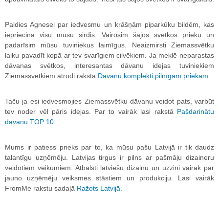
Paldies Agnesei par iedvesmu un krāšņām piparkūku bildēm, kas
iepriecina visu mūsu sirdis. Vairosim šajos svētkos prieku un
padarīsim mūsu tuviniekus laimīgus. Neaizmirsti Ziemassvētku
laiku pavadīt kopā ar tev svarīgiem cilvēkiem. Ja meklē neparastas
dāvanas svētkos, interesantas dāvanu idejas tuviniekiem
Ziemassvētkiem atrodi rakstā
Dāvanu komplekti pilnīgam priekam
.
Taču ja esi iedvesmojies Ziemassvētku dāvanu veidot pats, varbūt
tev noder vēl pāris idejas. Par to vairāk lasi rakstā
Pašdarinātu
dāvanu TOP 10
.
Mums ir patiess prieks par to, ka mūsu pašu Latvijā ir tik daudz
talantīgu uzņēmēju. Latvijas tirgus ir pilns ar pašmāju dizaineru
veidotiem veikumiem. Atbalsti latviešu dizainu un uzzini vairāk par
jauno uzņēmēju veiksmes stāstiem un produkciju. Lasi vairāk
FromMe rakstu sadaļā
Ražots Latvijā
.