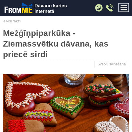
Dāvanu kartes
internetā
< Visi raksti
Mežģīņpiparkūka -
Ziemassvētku dāvana, kas
priecē sirdi
Svētku svinēšana