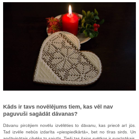
Kāds ir tavs novēlējums tiem, kas vēl nav
paguvuši sagādāt dāvanas?
Dāvanu pircējiem novēlu izvēlēties to dāvanu, kas priecē arī jūs.
Tad izvēle nebūs izdarīta «piespiedkārtā», bet no tīras sirds. Un
apdāvinātais cilvēks to sajutīs. Tieši tas šajos svētkos ir svarīgākais.