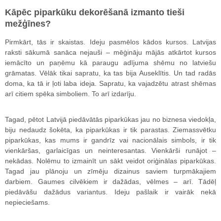
Kāpēc piparkūku dekorēšanā izmanto tieši
mežģīnes?
Pirmkārt, tās ir skaistas. Ideju pasmēlos kādos kursos. Latvijas
raksti sākumā sanāca nejauši – mēģināju mājās atkārtot kursos
iemācīto un paņēmu kā paraugu adījuma shēmu no latviešu
grāmatas. Vēlāk tikai sapratu, ka tas bija Auseklītis. Un tad radās
doma, ka tā ir ļoti laba ideja. Sapratu, ka vajadzētu atrast shēmas
arī citiem spēka simboliem. To arī izdarīju.
Tagad, pētot Latvijā piedāvātās piparkūkas jau no biznesa viedokļa,
biju nedaudz šokēta, ka piparkūkas ir tik parastas. Ziemassvētku
piparkūkas, kas mums ir gandrīz vai nacionālais simbols, ir tik
vienkāršas, garlaicīgas un neinteresantas. Vienkārši runājot –
nekādas. Nolēmu to izmainīt un sākt veidot oriģinālas piparkūkas.
Tagad jau plānoju un zīmēju dizainus saviem turpmākajiem
darbiem. Gaumes cilvēkiem ir dažādas, vēlmes – arī. Tādēļ
piedāvāšu dažādus variantus. Ideju pašlaik ir vairāk nekā
nepieciešams.