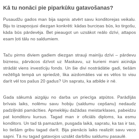
Kā tu nonāci pie piparkūku gatavošanas?
Pusaudžu gados man bija sapnis atvērt savu konditorejas veikalu.
Biju to izsapņojusi diezgan konkrēti: kādas burciņas būs, ko tirgošu,
kāda būs pārdevēja. Bet pieaugot un uzsākot reālo dzīvi, attapos
esam ļoti tālu no saldumiem.
Taču pirms diviem gadiem diezgan strauji mainīju dzīvi – pārdevu
biznesu, pārvācos dzīvot uz Maskavu, uz kurieni mani aicināja
strādāt viens investīciju fonds. Un šie divi nostrādātie gadi, tiešām
nežēlīgā tempā un spriedzē, lika aizdomāties vai es vēlos to visu
darīt vēl tos pašus 20 gadus? Un sapratu, ka atbilde ir nē.
Gada sākumā aizgāju no darba un priecīga atpūtos. Parādījās
brīvais laiks, nolēmu savu hobiju (saldumu cepšanu) nedaudz
padziļināti pamācīties. Apmeklēju dažādas meistarklases, pabeidzu
pat konditoru kursus. Tagad man ir oficiāls diploms, ka esmu
konditors. Un tad tā pamazām, pusgada laikā, sapratu, ka tas ir tas,
ko tiešām gribu tagad darīt. Bija pienācis laiks realizēt savu veco
sapni. Tā nu tagad gatavojos uzsākt darbību saldumu pasaulē.