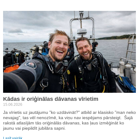
Kādas ir oriģinālas dāvanas vīrietim
15.06.2026
Ja vīrietis uz jautājumu "ko uzdāvināt?" atbild ar klasisko "man neko
nevajag", tas vēl nenozīmē, ka viņu nav iespējams pārsteigt. Šajā
rakstā atlasījām tās oriģinālās dāvanas, kas ļaus izmēģināt ko
jaunu vai piepildīt jubilāra sapni.
Lasīt vairāk…