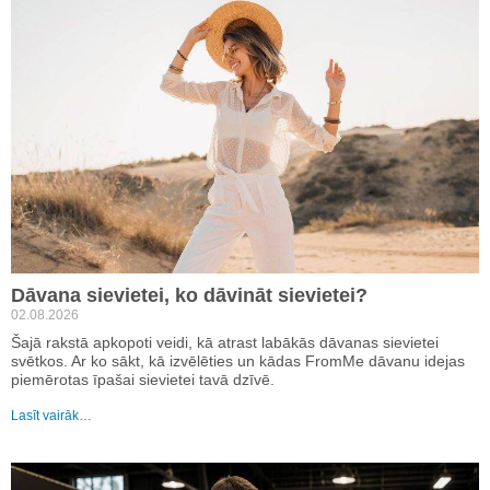
Dāvana sievietei, ko dāvināt sievietei?
02.08.2026
Šajā rakstā apkopoti veidi, kā atrast labākās dāvanas sievietei
svētkos. Ar ko sākt, kā izvēlēties un kādas FromMe dāvanu idejas
piemērotas īpašai sievietei tavā dzīvē.
Lasīt vairāk…