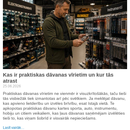
Kas ir praktiskas dāvanas vīrietim un kur tās
atrast
25.06.2026
Praktiskas dāvanas vīrietim ne vienmēr ir visuzkrītošākās, taču tieši
tās visbiežāk tiek izmantotas arī pēc svētkiem. Ja meklējat dāvanu,
kas apvieno lietderību un izvēles brīvību, esat īstajā vietā. Te
apkopotas praktiskas dāvanu kartes sporta, auto, instrumentu,
hobiju un citiem veikaliem, kas ļaus dāvanas saņēmējam izvēlēties
tieši to, kas viņam šobrīd ir visvairāk nepieciešams.
Lasīt vairāk…