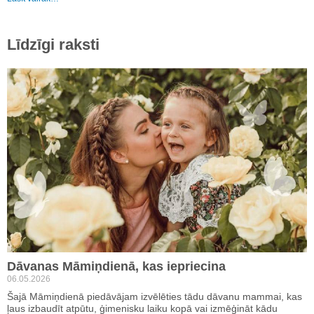
Līdzīgi raksti
Dāvanas Māmiņdienā, kas iepriecina
06.05.2026
Šajā Māmiņdienā piedāvājam izvēlēties tādu dāvanu mammai, kas
ļaus izbaudīt atpūtu, ģimenisku laiku kopā vai izmēģināt kādu