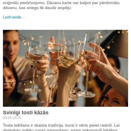
oriģinālu piedzīvojumu. Dāvanu karte var kalpot par pārdomātu
dāvanu, kas sniegs tik daudz iespēju.
Lasīt vairāk…
Svinīgi tosti kāzās
09.06.2025
Tosta teikšana ir skaista tradīcija, kurai ir vērts pieiet radoši. Lai
atvieglotu svētku runas gatavošanu, esam apkopojuši labākos