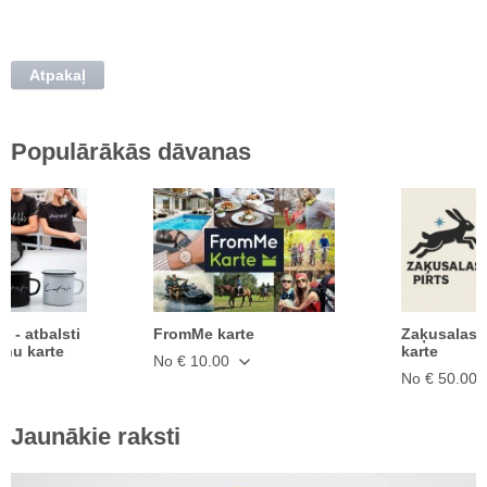
Atpakaļ
Populārākās dāvanas
ā - atbalsti
FromMe karte
Zaķusalas 
anu karte
karte
No € 10.00
No € 50.00
Jaunākie raksti