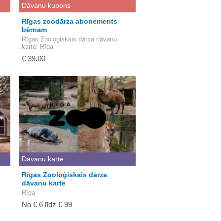
Dāvanu kupons
Rīgas zoodārza abonements
bērnam
Rīgas Zooloģiskais dārza dāvanu
karte
: Rīga
€ 39.00
Dāvanu karte
Rīgas Zooloģiskais dārza
dāvanu karte
Rīga
No € 6 līdz € 99