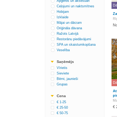
Apģērbs un aksesuāri
Dā
Ceļojumi un naktsmītnes
Hobijam
Za
Izklaide
Rī
Mājai un dārzam
No
Oriģināla dāvana
Ražots Latvijā
Restorānu piedāvājumi
SPA un skaistumkopšana
Veselība
Saņēmējs
Vīrietis
Sieviete
Bērni, jaunieši
Dā
Grupas
At
pi
Cena
Ma
€ 1-25
€ 
€ 25-50
€ 50-75