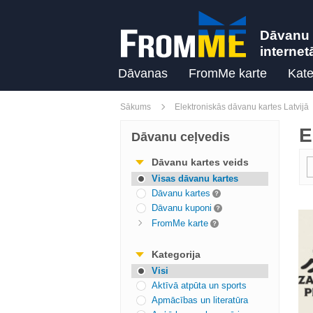
Dāvanu 
internet
Dāvanas
FromMe karte
Kate
Sākums
Elektroniskās dāvanu kartes Latvijā
E
Dāvanu ceļvedis
Dāvanu kartes veids
Visas dāvanu kartes
Dāvanu kartes
Dāvanu kuponi
FromMe karte
Kategorija
Visi
Aktīvā atpūta un sports
Apmācības un literatūra