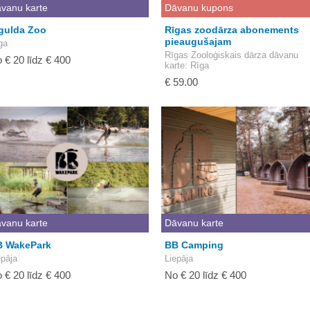
vanu karte
Dāvanu kupons
gulda Zoo
Rīgas zoodārza abonements
pieaugušajam
ga
Rīgas Zooloģiskais dārza dāvanu
 € 20 līdz € 400
karte
: Rīga
€ 59.00
vanu karte
Dāvanu karte
B WakePark
BB Camping
epāja
Liepāja
 € 20 līdz € 400
No € 20 līdz € 400