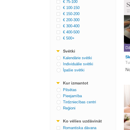
€ 75-100
€ 100-150
€ 150-200
€ 200-300
€ 300-400
€ 400-500
€ 500+
Dā
Svētki
Sk
Kalendārie svētki
Tu
Individuālie svētki
No
Īpašie svētki
Kur izmantot
Pilsētas
Pieejamība
Tirdzniecības centri
Reģioni
Ko vēlies uzdāvināt
Romantiska dāvana