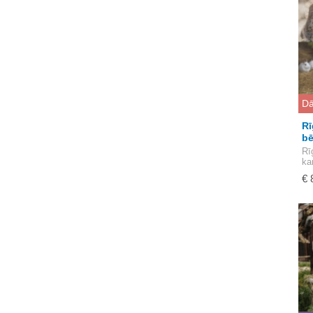
Dā
Rī
b
Rī
ka
€ 