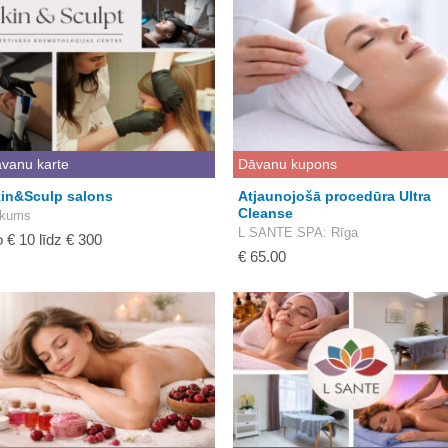
vanu karte
Dāvanu kupons
in&Sculp salons
Atjaunojošā procedūra Ultra
Cleanse
kums
L SANTE SPA
: Rīga
 € 10 līdz € 300
€ 65.00