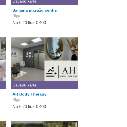
Dāvanu karte
Samana masāžu centrs
Rīga
No € 20 līdz € 400
Dāvanu karte
AH Body Therapy
Rīga
No € 20 līdz € 400