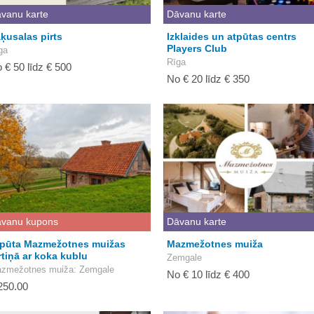
vanu karte
Dāvanu karte
ķusalas pirts
Izklaides un atpūtas centrs
Players Club
ga
Rīga
 € 50 līdz € 500
No € 20 līdz € 350
vanu kupons
Dāvanu karte
pūta Mazmežotnes muižas
Mazmežotnes muiža
rtiņā ar koka kublu
Zemgale
zmežotnes muiža
: Zemgale
No € 10 līdz € 400
250.00