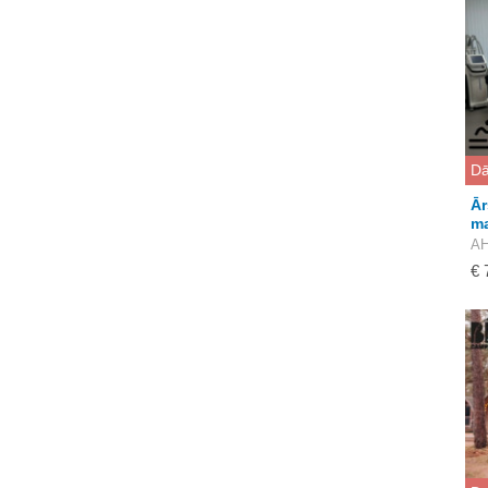
Dā
Ār
ma
AH
€ 