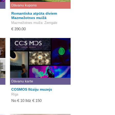
Dāvanu kupons
Romantiska atpūta diviem
Mazmežotnes muižā
Mazmežotnes muiža
: Zemgale
€ 390.00
Dāvanu karte
COSMOS Ilūziju muzejs
Rīga
No € 10 līdz € 150