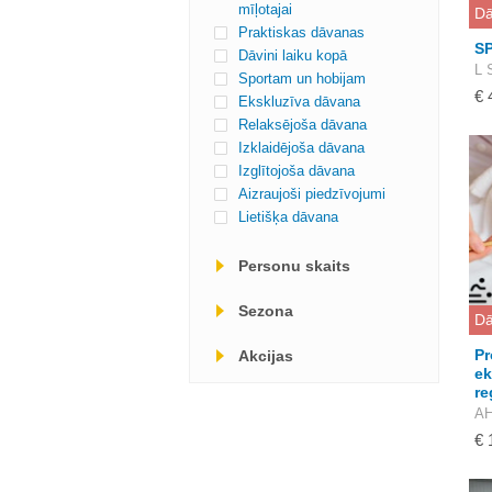
mīļotajai
Dā
Praktiskas dāvanas
SP
Dāvini laiku kopā
L 
Sportam un hobijam
€ 
Ekskluzīva dāvana
Relaksējoša dāvana
Izklaidējoša dāvana
Izglītojoša dāvana
Aizraujoši piedzīvojumi
Lietišķa dāvana
Personu skaits
Sezona
Dā
Pr
Akcijas
e
re
AH
€ 