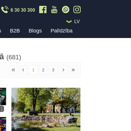
6 30 30 300
LV
s
B2B
Blogs
Palīdzība
jā
(681)
1
2
3