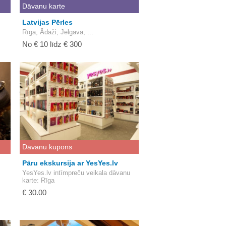
Dāvanu karte
Latvijas Pērles
Rīga, Ādaži, Jelgava, ...
No € 10 līdz € 300
Dāvanu kupons
Pāru ekskursija ar YesYes.lv
YesYes.lv intīmpreču veikala dāvanu
karte
: Rīga
€ 30.00