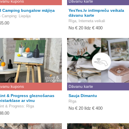
vanu kupons
Dāvanu karte
 Camping bungalow mājiņa
YesYes.lv intīmpreču veikala
dāvanu karte
 Camping
: Liepāja
Rīga, Interneta veikali
65.00
No € 20 līdz € 400
vanu kupons
Dāvanu karte
int & Progress gleznošanas
Sauja Dimantu
istarklase ar vīnu
Rīga
int & Progress
: Rīga
No € 20 līdz € 400
38.00