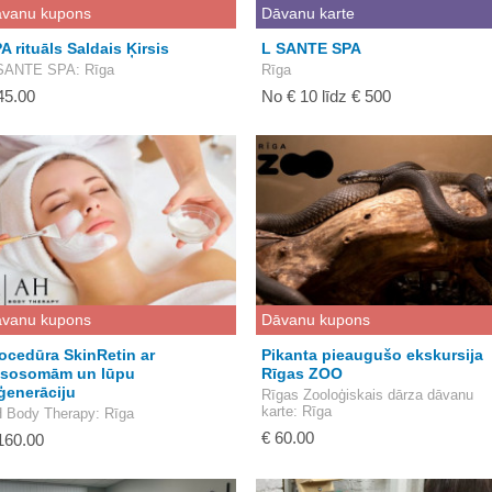
vanu kupons
Dāvanu karte
A rituāls Saldais Ķirsis
L SANTE SPA
SANTE SPA
: Rīga
Rīga
45.00
No € 10 līdz € 500
vanu kupons
Dāvanu kupons
ocedūra SkinRetin ar
Pikanta pieaugušo ekskursija
ksosomām un lūpu
Rīgas ZOO
ģenerāciju
Rīgas Zooloģiskais dārza dāvanu
karte
: Rīga
 Body Therapy
: Rīga
€ 60.00
160.00