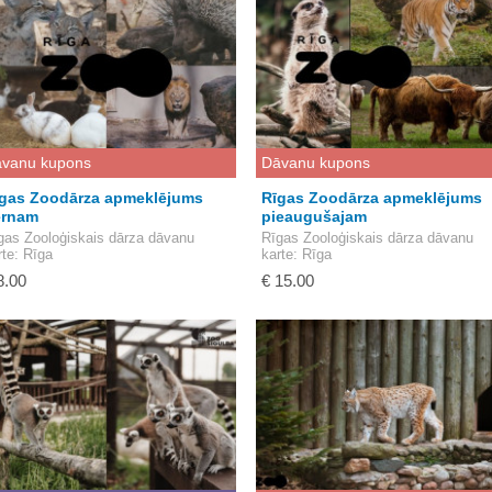
vanu kupons
Dāvanu kupons
gas Zoodārza apmeklējums
Rīgas Zoodārza apmeklējums
ērnam
pieaugušajam
gas Zooloģiskais dārza dāvanu
Rīgas Zooloģiskais dārza dāvanu
rte
: Rīga
karte
: Rīga
8.00
€ 15.00