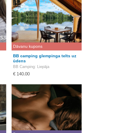
Dāvanu kupons
BB camping glempinga telts uz
ūdens
BB Camping
: Liepāja
€ 140.00