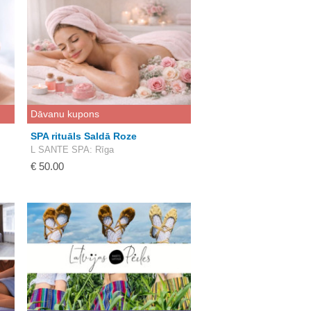
Dāvanu kupons
SPA rituāls Saldā Roze
L SANTE SPA
: Rīga
€ 50.00