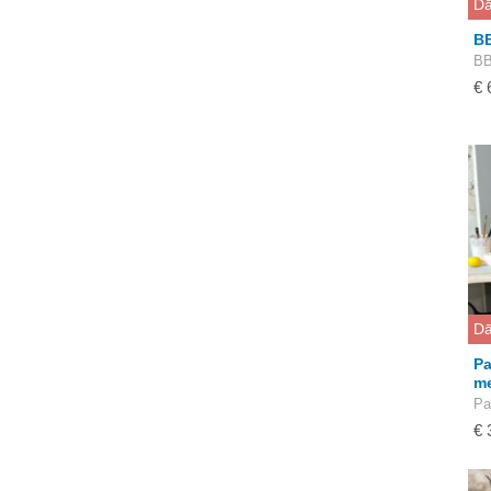
Dā
BB
BB
€ 
Dā
Pa
me
Pa
€ 