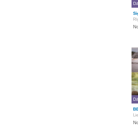
Dā
Si
Rī
No
Dā
B
Li
No