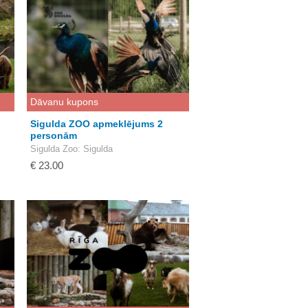
Dāvanu kupons
Sigulda ZOO apmeklējums 2
personām
Sigulda Zoo
: Sigulda
€ 23.00