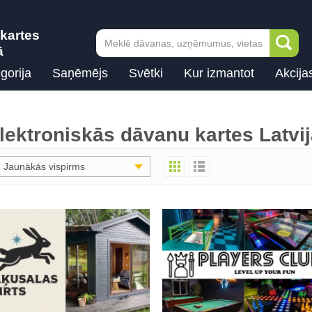
kartes
ā
gorija
Saņēmējs
Svētki
Kur izmantot
Akcija
lektroniskās dāvanu kartes Latvi
Jaunākās vispirms