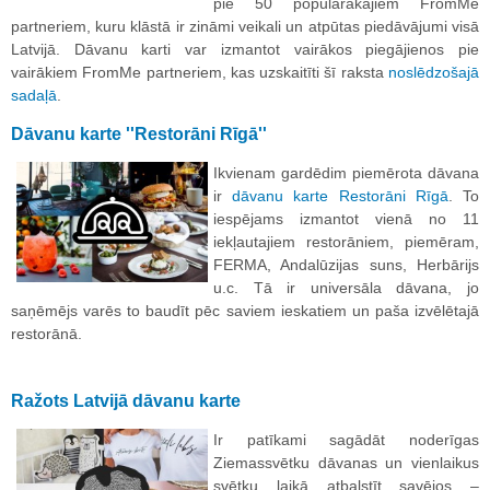
pie 50 populārākajiem FromMe
partneriem, kuru klāstā ir zināmi veikali un atpūtas piedāvājumi visā
Latvijā. Dāvanu karti var izmantot vairākos piegājienos pie
vairākiem FromMe partneriem, kas uzskaitīti šī raksta
noslēdzošajā
sadaļā
.
Dāvanu karte ''Restorāni Rīgā''
Ikvienam gardēdim piemērota dāvana
ir
dāvanu karte Restorāni Rīgā
. To
iespējams izmantot vienā no 11
iekļautajiem restorāniem, piemēram,
FERMA, Andalūzijas suns, Herbārijs
u.c. Tā ir universāla dāvana, jo
saņēmējs varēs to baudīt pēc saviem ieskatiem un paša izvēlētajā
restorānā.
Ražots Latvijā dāvanu karte
Ir patīkami sagādāt noderīgas
Ziemassvētku dāvanas un vienlaikus
svētku laikā atbalstīt savējos –