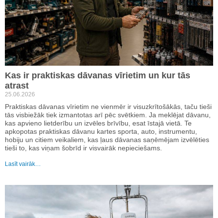
Kas ir praktiskas dāvanas vīrietim un kur tās
atrast
25.06.2026
Praktiskas dāvanas vīrietim ne vienmēr ir visuzkrītošākās, taču tieši
tās visbiežāk tiek izmantotas arī pēc svētkiem. Ja meklējat dāvanu,
kas apvieno lietderību un izvēles brīvību, esat īstajā vietā. Te
apkopotas praktiskas dāvanu kartes sporta, auto, instrumentu,
hobiju un citiem veikaliem, kas ļaus dāvanas saņēmējam izvēlēties
tieši to, kas viņam šobrīd ir visvairāk nepieciešams.
Lasīt vairāk…