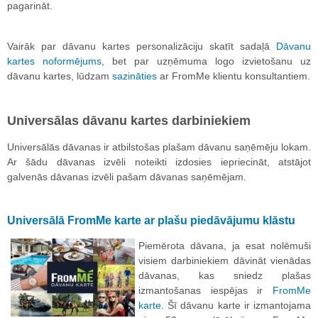
pagarināt.
Vairāk par dāvanu kartes personalizāciju skatīt sadaļā
Dāvanu
kartes noformējums
, bet par uzņēmuma logo izvietošanu uz
dāvanu kartes, lūdzam
sazināties
ar FromMe klientu konsultantiem.
Universālas dāvanu kartes darbiniekiem
Universālās dāvanas ir atbilstošas plašam dāvanu saņēmēju lokam.
Ar šādu dāvanas izvēli noteikti izdosies iepriecināt, atstājot
galvenās dāvanas izvēli pašam dāvanas saņēmējam.
Universālā FromMe karte ar plašu piedāvājumu klāstu
Piemērota dāvana, ja esat nolēmuši
visiem darbiniekiem dāvināt vienādas
dāvanas, kas sniedz plašas
izmantošanas iespējas ir
FromMe
karte
. Šī dāvanu karte ir izmantojama