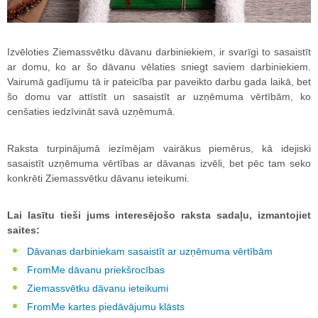
Izvēloties Ziemassvētku dāvanu darbiniekiem, ir svarīgi to sasaistīt
ar domu, ko ar šo dāvanu vēlaties sniegt saviem darbiniekiem.
Vairumā gadījumu tā ir pateicība par paveikto darbu gada laikā, bet
šo domu var attīstīt un sasaistīt ar uzņēmuma vērtībām, ko
cenšaties iedzīvināt savā uzņēmumā.
Raksta turpinājumā iezīmējam vairākus piemērus, kā idejiski
sasaistīt uzņēmuma vērtības ar dāvanas izvēli, bet pēc tam seko
konkrēti Ziemassvētku dāvanu ieteikumi.
Lai lasītu tieši jums interesējošo raksta sadaļu, izmantojiet
saites:
Dāvanas darbiniekam sasaistīt ar uzņēmuma vērtībām
FromMe dāvanu priekšrocības
Ziemassvētku dāvanu ieteikumi
FromMe kartes piedāvājumu klāsts