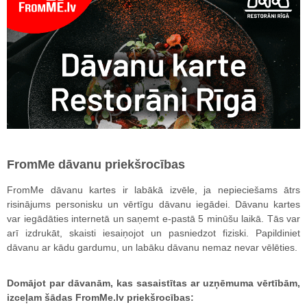
FromMe dāvanu priekšrocības
FromMe dāvanu kartes ir labākā izvēle, ja nepieciešams ātrs
risinājums personisku un vērtīgu dāvanu iegādei. Dāvanu kartes
var iegādāties internetā un saņemt e-pastā 5 minūšu laikā. Tās var
arī izdrukāt, skaisti iesaiņojot un pasniedzot fiziski. Papildiniet
dāvanu ar kādu gardumu, un labāku dāvanu nemaz nevar vēlēties.
Domājot par dāvanām, kas sasaistītas ar uzņēmuma vērtībām,
izceļam šādas FromMe.lv priekšrocības: