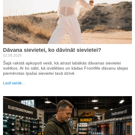
Dāvana sievietei, ko dāvināt sievietei?
02.08.2026
Šajā rakstā apkopoti veidi, kā atrast labākās dāvanas sievietei
svētkos. Ar ko sākt, kā izvēlēties un kādas FromMe dāvanu idejas
piemērotas īpašai sievietei tavā dzīvē.
Lasīt vairāk…