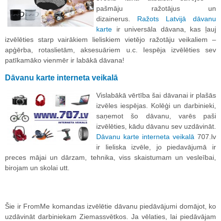
pašmāju ražotājus un
dizainerus.
Ražots Latvijā dāvanu
karte
ir universāla dāvana, kas ļauj
izvēlēties starp vairākiem lieliskiem vietējo ražotāju veikaliem –
apģērba, rotaslietām, aksesuāriem u.c. Iespēja izvēlēties sev
patīkamāko vienmēr ir labākā dāvana!
Dāvanu karte interneta veikalā
Vislabākā vērtība šai dāvanai ir plašās
izvēles iespējas. Kolēģi un darbinieki,
saņemot šo dāvanu, varēs paši
izvēlēties, kādu dāvanu sev uzdāvināt.
Dāvanu karte interneta veikalā
707.lv
ir lieliska izvēle, jo piedavājumā ir
preces mājai un dārzam, tehnika, viss skaistumam un vesleībai,
birojam un skolai utt.
Šie ir FromMe komandas izvēlētie dāvanu piedāvājumi domājot, ko
uzdāvināt darbiniekam Ziemassvētkos. Ja vēlaties, lai piedāvājam