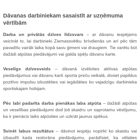
Dāvanas darbiniekam sasaistīt ar uzņēmuma
vērtībām
Darba un privātās dzīves līdzsvars
– ar dāvanu iespējams
veicināt to, lai darbinieki Ziemassvētku brīvdienās un arī pēc tām
pavadītu vairāk laika kopā savu ģimeni vai draugiem. Tie varētu būt
dažādi atpūtas piedāvājumi vai galda spēļu dāvanu karte.
Veselīgs dzīvesveids
– dāvanā izvēloties aktīvas atpūtas
piedāvājumus vai dāvanu karti sporta preču veikalā, dosiet papildus
pozitīvo impulsu izkustēties vai iegādāties ko vajadzīgu darbinieka
sportiskajam hobijam.
Pēc labi padarīta darba pienākas laba atpūta
– dažādi atpūtas
un veselības piedāvājumi dod ļoti skaidru un saprotamu vēstījumu,
ka ir pienācis laiks atpūsties un uzkrāt jaunus spēkus.
Svinēt labus rezultātus
– dāvinot iespēju nopirkt ko skaistu vai
izbaudīt kada restorāna piedāvājumu, parādīsiet, ka vēlaties