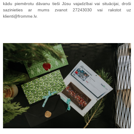
kādu piemērotu dāvanu tieši Jūsu vajadzībai vai situācijai, droši
sazinieties ar mums zvanot 27243030 vai rakstot uz
klienti@fromme.lv
.