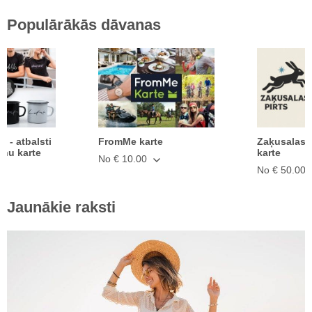
Populārākās dāvanas
ā - atbalsti
FromMe karte
Zaķusalas 
anu karte
karte
No € 10.00
No € 50.00
Jaunākie raksti