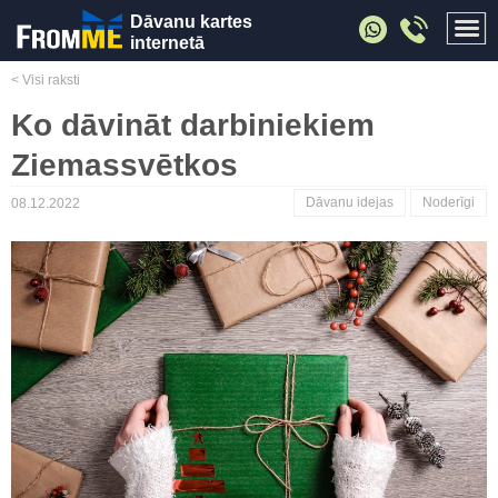
Dāvanu kartes
internetā
< Visi raksti
Ko dāvināt darbiniekiem
Ziemassvētkos
Dāvanu idejas
Noderīgi
08.12.2022