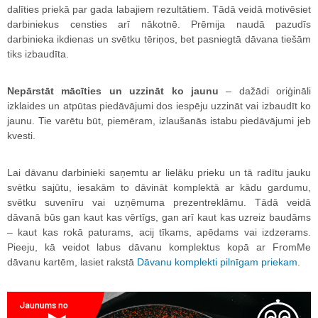
dalīties priekā par gada labajiem rezultātiem. Tādā veidā motivēsiet
darbiniekus censties arī nākotnē. Prēmija naudā pazudīs
darbinieka ikdienas un svētku tēriņos, bet pasniegtā dāvana tiešām
tiks izbaudīta.
Nepārstāt mācīties un uzzināt ko jaunu
– dažādi oriģināli
izklaides un atpūtas piedāvājumi dos iespēju uzzināt vai izbaudīt ko
jaunu. Tie varētu būt, piemēram, izlaušanās istabu piedāvājumi jeb
kvesti.
Lai dāvanu darbinieki saņemtu ar lielāku prieku un tā radītu jauku
svētku sajūtu, iesakām to dāvināt komplektā ar kādu gardumu,
svētku suvenīru vai uzņēmuma prezentreklāmu. Tādā veidā
dāvanā būs gan kaut kas vērtīgs, gan arī kaut kas uzreiz baudāms
– kaut kas rokā paturams, acij tīkams, apēdams vai izdzerams.
Pieeju, kā veidot labus dāvanu komplektus kopā ar FromMe
dāvanu kartēm, lasiet rakstā
Dāvanu komplekti pilnīgam priekam
.