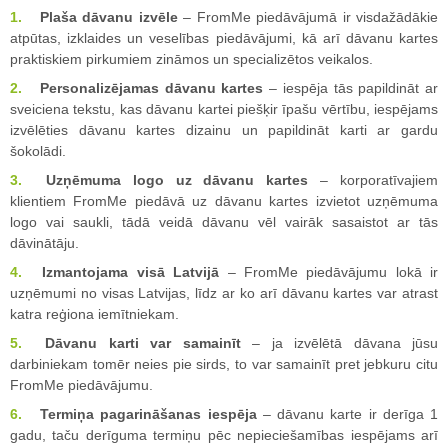
Plaša dāvanu izvēle
– FromMe piedāvājumā ir visdažādākie
atpūtas, izklaides un veselības piedāvājumi, kā arī dāvanu kartes
praktiskiem pirkumiem zināmos un specializētos veikalos.
Personalizējamas dāvanu kartes
– iespēja tās papildināt ar
sveiciena tekstu, kas dāvanu kartei piešķir īpašu vērtību, iespējams
izvēlēties dāvanu kartes dizainu un papildināt karti ar gardu
šokolādi.
Uzņēmuma logo uz dāvanu kartes
– korporatīvajiem
klientiem FromMe piedāvā uz dāvanu kartes izvietot uzņēmuma
logo vai saukli, tādā veidā dāvanu vēl vairāk sasaistot ar tās
dāvinātāju.
Izmantojama visā Latvijā
– FromMe piedāvājumu lokā ir
uzņēmumi no visas Latvijas, līdz ar ko arī dāvanu kartes var atrast
katra reģiona iemītniekam.
Dāvanu karti var samainīt
– ja izvēlētā dāvana jūsu
darbiniekam tomēr neies pie sirds, to var samainīt pret jebkuru citu
FromMe piedāvājumu.
Termiņa pagarināšanas iespēja
– dāvanu karte ir derīga 1
gadu, taču derīguma termiņu pēc nepieciešamības iespējams arī