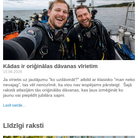
Kādas ir oriģinālas dāvanas vīrietim
15.06.2026
Ja vīrietis uz jautājumu "ko uzdāvināt?" atbild ar klasisko "man neko
nevajag", tas vēl nenozīmē, ka viņu nav iespējams pārsteigt. Šajā
rakstā atlasījām tās oriģinālās dāvanas, kas ļaus izmēģināt ko
jaunu vai piepildīt jubilāra sapni.
Lasīt vairāk…
Līdzīgi raksti