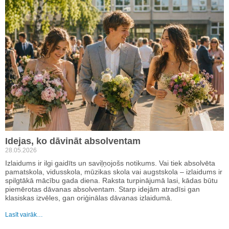
Idejas, ko dāvināt absolventam
28.05.2026
Izlaidums ir ilgi gaidīts un saviļņojošs notikums. Vai tiek absolvēta
pamatskola, vidusskola, mūzikas skola vai augstskola – izlaidums ir
spilgtākā mācību gada diena. Raksta turpinājumā lasi, kādas būtu
piemērotas dāvanas absolventam. Starp idejām atradīsi gan
klasiskas izvēles, gan oriģinālas dāvanas izlaidumā.
Lasīt vairāk…