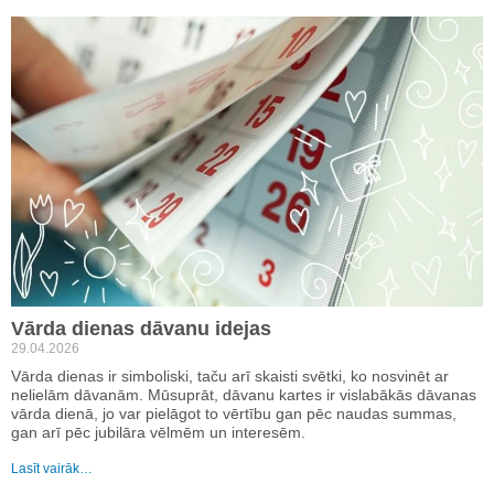
Vārda dienas dāvanu idejas
29.04.2026
Vārda dienas ir simboliski, taču arī skaisti svētki, ko nosvinēt ar
nelielām dāvanām. Mūsuprāt, dāvanu kartes ir vislabākās dāvanas
vārda dienā, jo var pielāgot to vērtību gan pēc naudas summas,
gan arī pēc jubilāra vēlmēm un interesēm.
Lasīt vairāk…