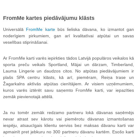
FromMe kartes piedāvājumu klāsts
Universālā
FromMe karte
būs lieliska dāvana, ko izmantot gan
noderīgiem pirkumiem, gan arī kvalitatīvai atpūtai un savas
veselības stiprināšanai.
Ar FromMe karti varēs iepirkties tādos Latvijā populāros veikalos kā
sporta preču veikals Sportland, Mājai un dārzam, Timberland,
Lauma Lingerie un daudzos citos. No atpūtas piedāvājumiem ir
plašs SPA centru klāsts, kā arī, piemēram, Reiņa trase un
Žagarkalns aktīvās atpūtas cienītājiem. Ar visiem uzņēmumiem,
kuros varēs iztērēt savu saņemto FromMe karti, var iepazīties
zemāk pievienotajā attēlā.
Ja nu tomēr zemāk redzamo partneru lokā dāvanas saņēmējs
nevar atrast sev kārotu vai piemērotu dāvanas izmantošanas
iespēju, atsaucīgais klientu serviss bez maksas dāvanu karti var
apmainīt pret jebkuru no 300 partneru dāvanu kartēm. Esošo karti