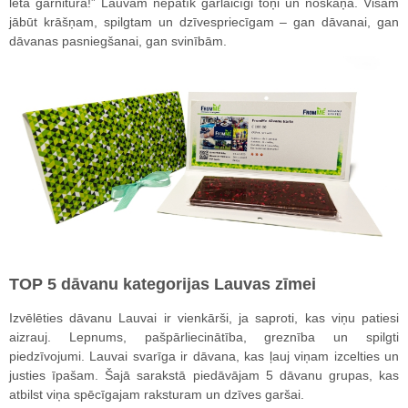
lēta garnitūra!” Lauvam nepatīk garlaicīgi toņi un noskaņa. Visam
jābūt krāšņam, spilgtam un dzīvespriecīgam – gan dāvanai, gan
dāvanas pasniegšanai, gan svinībām.
TOP 5 dāvanu kategorijas Lauvas zīmei
Izvēlēties dāvanu Lauvai ir vienkārši, ja saproti, kas viņu patiesi
aizrauj. Lepnums, pašpārliecinātība, greznība un spilgti
piedzīvojumi. Lauvai svarīga ir dāvana, kas ļauj viņam izcelties un
justies īpašam. Šajā sarakstā piedāvājam 5 dāvanu grupas, kas
atbilst viņa spēcīgajam raksturam un dzīves garšai.