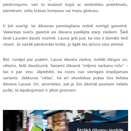
piedzīvojums, vari to iesaiņot kopā ar simbolisku priekšmetu,
piemēram, zelta krāsas kompasu vai mazu globusu.
Ir ļoti svarīgi, lai dāvanas pasniegšana notiek svinīgā gaisotnē.
Vakariņas sveču gaismā vai dāvana paslēpta starp ziediem. Šādi
žesti Lauvām daudz nozīmē. Lauva grib just, ka viss ir domāts tieši
viņam. Jo vairāk pārdomāts brīdis, jo ilgāk tas dzīvos viņa atmiņā.
Bet, runājot par puķēm, Lauva dievina ziedus, turklāt dārgus un,
vēlams, lielā daudzumā. Saņemt dāvanā “miljons sarkanu rožu” –
tas ir par viņu. Jāpiebilst, ka rozes nav vienīgais iespējamais
variants. Jebkuras “cēlas”, kā arī eksotiskas puķes būs lieliska
dāvana Lauvai. Un, atcerieties, pat ja Jūs dāvināt pavisam nelielu
pušķi, tā iepakojumam ir jābūt greznam.