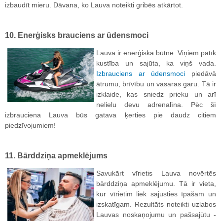
izbaudīt mieru. Dāvana, ko Lauva noteikti gribēs atkārtot.
10. Enerģisks brauciens ar ūdensmoci
Lauva ir enerģiska būtne. Viņiem patīk
kustība un sajūta, ka viņš vada.
Izbrauciens ar ūdensmoci
piedāvā
ātrumu, brīvību un vasaras garu. Tā ir
izklaide, kas sniedz prieku un arī
nelielu devu adrenalīna. Pēc šī
izbrauciena Lauva būs gatava ķerties pie daudz citiem
piedzīvojumiem!
11. Bārddziņa apmeklējums
Savukārt vīrietis Lauva novērtēs
bārddziņa apmeklējumu. Tā ir vieta,
kur vīrietim liek sajusties īpašam un
izskatīgam. Rezultāts noteikti uzlabos
Lauvas noskaņojumu un pašsajūtu -