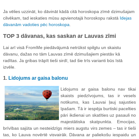
Ja vēlies uzzināt, ko dāvināt kādā citā horoskopa zīmē dzimušajam
cilvēkam, tad ieskaties mūsu apvienotajā horoskopu rakstā
Idejas
dāvanām vadoties pēc horoskopa
.
TOP 3 dāvanas, kas saskan ar Lauvas zīmi
Lai arī visā FromMe piedāvājumā netrūkst spilgtu un skaistu
dāvanu, dažas no tām Lauvas zīmē dzimušajiem piestāv kā
radītas. Ja gribas trāpīt tieši sirdī, tad šie trīs varianti būs īstā
izvēle.
1.
Lidojums ar gaisa balonu
Lidojums ar gaisa balonu nav tikai
skaists piedzīvojums, tas ir vesels
notikums, kas Lauvai ļauj sajusties
īpašam. Tā ir iespēja burtiski pacelties
pāri ikdienai un skatīties uz pasauli no
majestātiska skatpunkta. Emocijas,
brīvības sajūta un nesteidzīgs miers augstu virs zemes – tas ir tieši
tas, ko Lauva novērtē visvairāk. Dāvana ar paliekošu iespaidu un