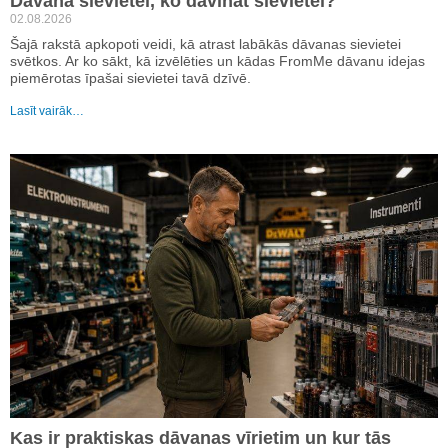
Dāvana sievietei, ko dāvināt sievietei?
02.08.2026
Šajā rakstā apkopoti veidi, kā atrast labākās dāvanas sievietei
svētkos. Ar ko sākt, kā izvēlēties un kādas FromMe dāvanu idejas
piemērotas īpašai sievietei tavā dzīvē.
Lasīt vairāk…
Kas ir praktiskas dāvanas vīrietim un kur tās