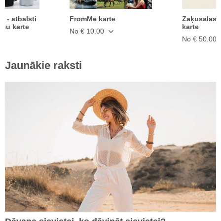
ā - atbalsti
FromMe karte
Zaķusalas 
anu karte
karte
No € 10.00
No € 50.00
Jaunākie raksti