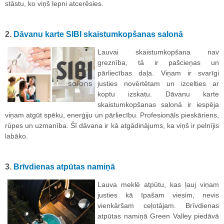
stāstu, ko viņš lepni atcerēsies.
2.
Dāvanu karte SIBI skaistumkopšanas salonā
Lauvai skaistumkopšana nav
greznība, tā ir pašcieņas un
pārliecības daļa. Viņam ir svarīgi
justies novērtētam un izcelties ar
koptu izskatu. Dāvanu karte
skaistumkopšanas salonā ir iespēja
viņam atgūt spēku, enerģiju un pārliecību. Profesionāls pieskāriens,
rūpes un uzmanība. Šī dāvana ir kā atgādinājums, ka viņš ir pelnījis
labāko.
3.
Brīvdienas atpūtas namiņā
Lauva meklē atpūtu, kas ļauj viņam
justies kā īpašam viesim, nevis
vienkāršam ceļotājam. Brīvdienas
atpūtas namiņā Green Valley piedāvā