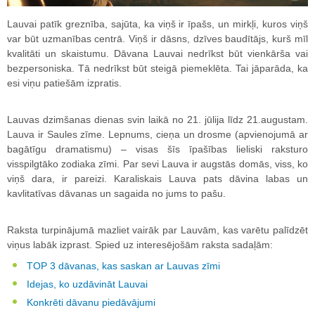
Lauvai patīk greznība, sajūta, ka viņš ir īpašs, un mirkļi, kuros viņš
var būt uzmanības centrā. Viņš ir dāsns, dzīves baudītājs, kurš mīl
kvalitāti un skaistumu. Dāvana Lauvai nedrīkst būt vienkārša vai
bezpersoniska. Tā nedrīkst būt steigā piemeklēta. Tai jāparāda, ka
esi viņu patiešām izpratis.
Lauvas dzimšanas dienas svin laikā no 21. jūlija līdz 21.augustam.
Lauva ir Saules zīme. Lepnums, cieņa un drosme (apvienojumā ar
bagātīgu dramatismu) – visas šīs īpašības lieliski raksturo
visspilgtāko zodiaka zīmi. Par sevi Lauva ir augstās domās, viss, ko
viņš dara, ir pareizi. Karaliskais Lauva pats dāvina labas un
kavlitatīvas dāvanas un sagaida no jums to pašu.
Raksta turpinājumā mazliet vairāk par Lauvām, kas varētu palīdzēt
viņus labāk izprast. Spied uz interesējošām raksta sadaļām:
TOP 3 dāvanas, kas saskan ar Lauvas zīmi
Idejas, ko uzdāvināt Lauvai
Konkrēti dāvanu piedāvājumi