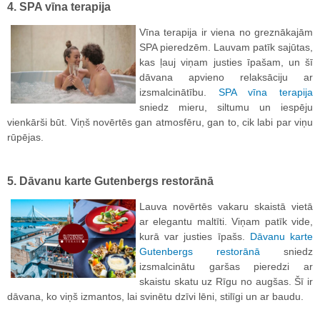
4. SPA vīna terapija
Vīna terapija ir viena no greznākajām
SPA pieredzēm. Lauvam patīk sajūtas,
kas ļauj viņam justies īpašam, un šī
dāvana apvieno relaksāciju ar
izsmalcinātību.
SPA vīna terapija
sniedz mieru, siltumu un iespēju
vienkārši būt. Viņš novērtēs gan atmosfēru, gan to, cik labi par viņu
rūpējas.
5. Dāvanu karte Gutenbergs restorānā
Lauva novērtēs vakaru skaistā vietā
ar elegantu maltīti. Viņam patīk vide,
kurā var justies īpašs.
Dāvanu karte
Gutenbergs restorānā
sniedz
izsmalcinātu garšas pieredzi ar
skaistu skatu uz Rīgu no augšas. Šī ir
dāvana, ko viņš izmantos, lai svinētu dzīvi lēni, stilīgi un ar baudu.