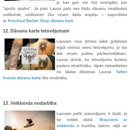
jo kas gan var būt svarīgāks par
"spožu spalvu". Ja pats Lauva pats sev šādu dāvanu neatļautos
uzdāvināt, uzdāviniet Jūs viņam šādu iespēju – sapucēties
ar
Knockout Barber Shop dāvanu karti
.
12. Dāvanu karte tetovējumam
Lauvam viņa dzīves laikā gribēsies
iegūt vismaz vienu tetovējumu, jo tas
liek viņam justies pārliecinātākam.
Lauva domā, ka tetovējums ikvienu
padara atraktīvāku, tāpēc nebaidieties
no šādas dāvanas Lauvai.
Tattoo
Imanta dāvanu karte
tiks novērtēta.
13. Veikborda nodarbība
Lauvam patīk izaicinājumi, it īpaši, ja
tie notiek dabā.
Brauciens ar
veikbordu
ir kustība, ūdens, vējš un