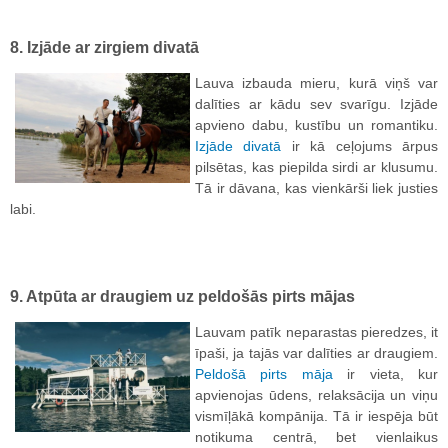
8. Izjāde ar zirgiem divatā
Lauva izbauda mieru, kurā viņš var
dalīties ar kādu sev svarīgu. Izjāde
apvieno dabu, kustību un romantiku.
Izjāde divatā
ir kā ceļojums ārpus
pilsētas, kas piepilda sirdi ar klusumu.
Tā ir dāvana, kas vienkārši liek justies
labi.
9. Atpūta ar draugiem uz peldošās pirts mājas
Lauvam patīk neparastas pieredzes, it
īpaši, ja tajās var dalīties ar draugiem.
Peldošā pirts māja
ir vieta, kur
apvienojas ūdens, relaksācija un viņu
vismīļākā kompānija. Tā ir iespēja būt
notikuma centrā, bet vienlaikus