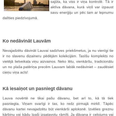
sajūta, ka viss ir viņa kontrolē. Tā ir
aktīva dāvana, kurā viņš var izpaust
savu enerģiju un pēc tam ar lepnumu
dalīties piedzīvojumā.
Ko nedāvināt Lauvām
Nevajadzētu dāvināt Lauvai sadzīves priekšmetus, ja nu vienīgi tie
ir no slavenu dizaineru pēdējām kolekcijām. Tasīšu komplekts no
vietējā lielveikala viņu aizvainos. Neko lētu, vienkāršu, tradicionālu
un no plaša patēriņa precēm Lauvam labāk nedāviniet – zaudēsiet
cieņu viņa acīs!
Kā iesaiņot un pasniegt dāvanu
Lauva novērtē ne tikai pašu dāvanu, bet arī to, kā tā tiek
pasniegta. Viņam svarīgi ir tas, ko redz pirmajā mirklī. Tāpēc
dāvanu kartei nevajadzētu būt vienkārši aploksnē. Izvēlies greznu
kārbiņu vai kādu īpaši izgatavotu rāmīti. Ja dāvana ir ceļojums vai