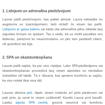
1. Lidojumi un adrenalīna piedzīvojumi
Lauvai patīk piedzīvojumi, kas paliek atmiņā. Lauva nebaidās no
augstuma un izaicinājumiem, tieši otrādi! Jo viņam tas patīk.
Lidojums ar gaisa balonu
vai kāda cita adrenalīna pilna izklaide ļauj
sajusties brīvam un īpašam. Tas ir veids, kā uz mirkli pacelties virs
ikdienas, piedzīvot ko neaizmirstamu un pēc tam pastāstīt citiem,
cik grandiozi tas bija.
2. SPA un skaistumkopšana
Lauvai patīk sajūta, ka par viņu rūpējas. Labs SPA piedāvājums vai
skaistumkopšanas procedūra ļauj viņam atpūsties un vienlaikus
izskatīties vēl labāk. Tā ir dāvana, kas apvieno komfortu ar sajūtu,
ka viss notiek tikai viņa dēļ.
Lauvas dievina
pirti
, tāpēc viņam noderēs arī pirts piederumi vai
pati pirts, ja varat to viņam uzdāvināt! Karalis Lauva prot baudīt.
Laiska
atpūta SPA centrā
, greznā viesnīcā vai komfortu