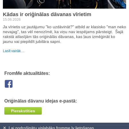
Kādas ir oriģinālas dāvanas vīrietim
15.06.2026
Ja vīrietis uz jautājumu "ko uzdāvināt?" atbild ar klasisko "man neko
nevajag", tas vēl nenozīmē, ka viņu nav iespējams pārsteigt. Šajā
rakstā atlasījām tās oriģinālās dāvanas, kas ļaus izmēģināt ko
jaunu vai piepildīt jubilāra sapni.
Lasīt vairāk…
FromMe aktualitātes:
Oriģinālas dāvanu idejas e-pastā:
Pierakstīties
✕
Lai nodrošinātu vislabāko fromme.lv lietošanas