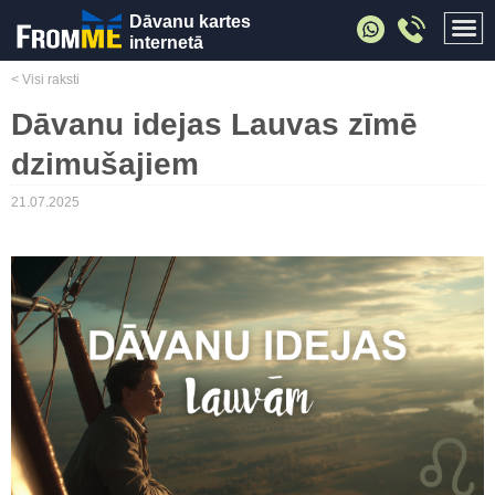
Dāvanu kartes
internetā
< Visi raksti
Dāvanu idejas Lauvas zīmē
dzimušajiem
21.07.2025