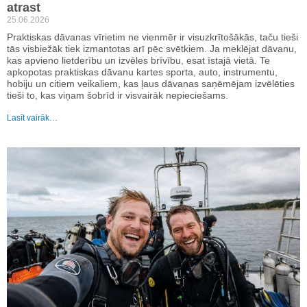
atrast
25.06.2026
Praktiskas dāvanas vīrietim ne vienmēr ir visuzkrītošākās, taču tieši
tās visbiežāk tiek izmantotas arī pēc svētkiem. Ja meklējat dāvanu,
kas apvieno lietderību un izvēles brīvību, esat īstajā vietā. Te
apkopotas praktiskas dāvanu kartes sporta, auto, instrumentu,
hobiju un citiem veikaliem, kas ļaus dāvanas saņēmējam izvēlēties
tieši to, kas viņam šobrīd ir visvairāk nepieciešams.
Lasīt vairāk…