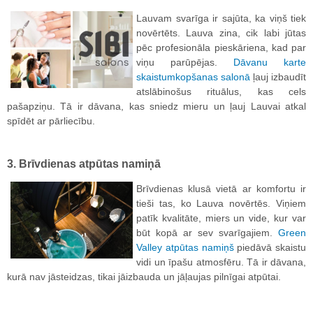
Lauvam svarīga ir sajūta, ka viņš tiek
novērtēts. Lauva zina, cik labi jūtas
pēc profesionāla pieskāriena, kad par
viņu parūpējas.
Dāvanu karte
skaistumkopšanas salonā
ļauj izbaudīt
atslābinošus rituālus, kas cels
pašapziņu. Tā ir dāvana, kas sniedz mieru un ļauj Lauvai atkal
spīdēt ar pārliecību.
3. Brīvdienas atpūtas namiņā
Brīvdienas klusā vietā ar komfortu ir
tieši tas, ko Lauva novērtēs. Viņiem
patīk kvalitāte, miers un vide, kur var
būt kopā ar sev svarīgajiem.
Green
Valley atpūtas namiņš
piedāvā skaistu
vidi un īpašu atmosfēru. Tā ir dāvana,
kurā nav jāsteidzas, tikai jāizbauda un jāļaujas pilnīgai atpūtai.