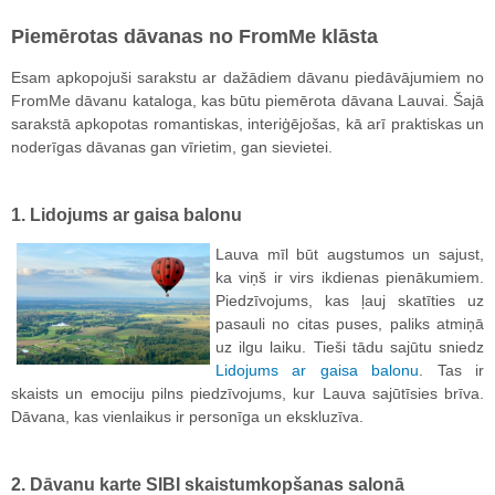
Piemērotas dāvanas no FromMe klāsta
Esam apkopojuši sarakstu ar dažādiem dāvanu piedāvājumiem no
FromMe dāvanu kataloga, kas būtu piemērota dāvana Lauvai. Šajā
sarakstā apkopotas romantiskas, interiģējošas, kā arī praktiskas un
noderīgas dāvanas gan vīrietim, gan sievietei.
1. Lidojums ar gaisa balonu
Lauva mīl būt augstumos un sajust,
ka viņš ir virs ikdienas pienākumiem.
Piedzīvojums, kas ļauj skatīties uz
pasauli no citas puses, paliks atmiņā
uz ilgu laiku. Tieši tādu sajūtu sniedz
Lidojums ar gaisa balonu
. Tas ir
skaists un emociju pilns piedzīvojums, kur Lauva sajūtīsies brīva.
Dāvana, kas vienlaikus ir personīga un ekskluzīva.
2. Dāvanu karte SIBI skaistumkopšanas salonā