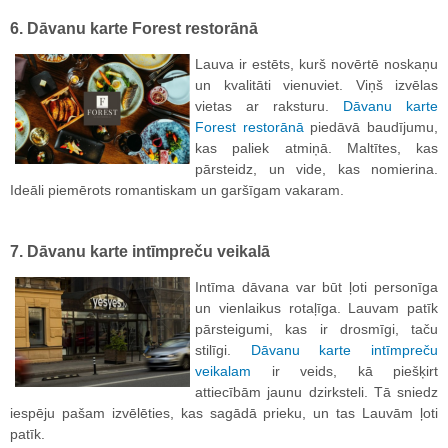
6. Dāvanu karte Forest restorānā
Lauva ir estēts, kurš novērtē noskaņu
un kvalitāti vienuviet. Viņš izvēlas
vietas ar raksturu.
Dāvanu karte
Forest restorānā
piedāvā baudījumu,
kas paliek atmiņā. Maltītes, kas
pārsteidz, un vide, kas nomierina.
Ideāli piemērots romantiskam un garšīgam vakaram.
7. Dāvanu karte intīmpreču veikalā
Intīma dāvana var būt ļoti personīga
un vienlaikus rotaļīga. Lauvam patīk
pārsteigumi, kas ir drosmīgi, taču
stilīgi.
Dāvanu karte intīmpreču
veikalam
ir veids, kā piešķirt
attiecībām jaunu dzirksteli. Tā sniedz
iespēju pašam izvēlēties, kas sagādā prieku, un tas Lauvām ļoti
patīk.