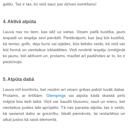
galdu. Tas ir tas, ko viņš sauc par dzīves svinēšanu!
4. Aktīvā atpūta
Lauva nav no tiem, kas sēž uz vietas. Viņam patīk kustība, jauni
iespaidi un iespēja sevi pierādīt. Piedāvājumi, kas ļauj būt kustībā,
kā teniss, golfs, deju kursi vai izjādes, būs lielisks veids, kā viņš var
būt formā un vienlaikus izklaidēties. Viņš novērtē iespēju izmēģināt
ko jaunu, būt aktīvam un, protams, mazliet arī padižoties ar to, ko ir
piedzīvojis.
5. Atpūta dabā
Lauva mīl komfortu, bet reizēm arī viņam gribas pabūt tuvāk dabai.
Protams, ar ērtībām.
Glempings
vai atpūta kādā skaistā pirts
mājiņā būs tieši laikā. Viņš var baudīt klusumu, sauli un mieru, bet
vienlaikus justies labi aprūpēts. Tā nav parasta atpūta, tas ir veids,
kā savienot dabu ar greznību. Ideāli piemērots, lai restartētos un
atkal justos kā savā elementā.