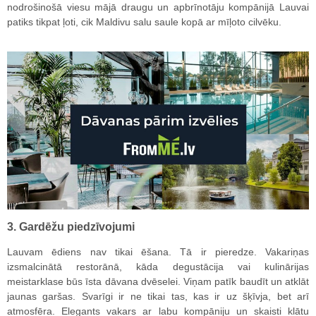
nodrošinošā viesu mājā draugu un apbrīnotāju kompānijā Lauvai
patiks tikpat ļoti, cik Maldivu salu saule kopā ar mīļoto cilvēku.
3. Gardēžu piedzīvojumi
Lauvam ēdiens nav tikai ēšana. Tā ir pieredze. Vakariņas
izsmalcinātā restorānā, kāda degustācija vai kulinārijas
meistarklase būs īsta dāvana dvēselei. Viņam patīk baudīt un atklāt
jaunas garšas. Svarīgi ir ne tikai tas, kas ir uz šķīvja, bet arī
atmosfēra. Elegants vakars ar labu kompāniju un skaisti klātu