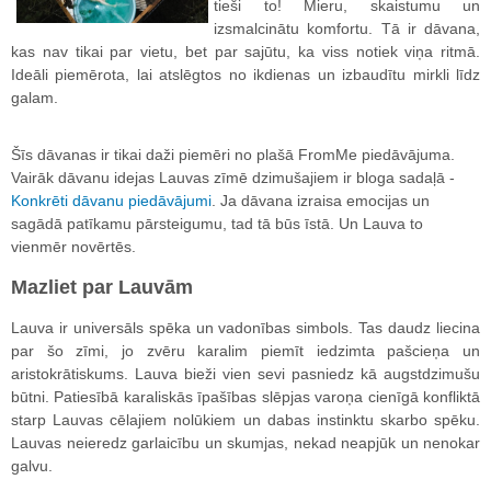
tieši to! Mieru, skaistumu un
izsmalcinātu komfortu. Tā ir dāvana,
kas nav tikai par vietu, bet par sajūtu, ka viss notiek viņa ritmā.
Ideāli piemērota, lai atslēgtos no ikdienas un izbaudītu mirkli līdz
galam.
Šīs dāvanas ir tikai daži piemēri no plašā FromMe piedāvājuma.
Vairāk dāvanu idejas Lauvas zīmē dzimušajiem ir bloga sadaļā -
Konkrēti dāvanu piedāvājumi
. Ja dāvana izraisa emocijas un
sagādā patīkamu pārsteigumu, tad tā būs īstā. Un Lauva to
vienmēr novērtēs.
Mazliet par Lauvām
Lauva ir universāls spēka un vadonības simbols. Tas daudz liecina
par šo zīmi, jo zvēru karalim piemīt iedzimta pašcieņa un
aristokrātiskums. Lauva bieži vien sevi pasniedz kā augstdzimušu
būtni. Patiesībā karaliskās īpašības slēpjas varoņa cienīgā konfliktā
starp Lauvas cēlajiem nolūkiem un dabas instinktu skarbo spēku.
Lauvas neieredz garlaicību un skumjas, nekad neapjūk un nenokar
galvu.