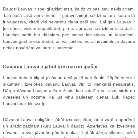
Daudzi Lauvas ir spējīgi atklāti atzīt, ka dzīvo paši sev, nevis citiem.
Tajā pašā laikā viņi vienmēr ir gatavi sniegt palīdzību tam, kuram tā
ir vajadzīga, citādi viņi nevarētu cienīt paši sevi. Lai gan Lauvas ir
ļoti dāsni, viņiem nepatīk dot, pirms viņi paši nav izlēmuši to darīt.
Lauvām patīk būt dāsniem pēc savas iniciatīvas un ieskatiem.
Lauvas gūst prieku dodot, un var justies morāli ievainoti, ja dāvana
netiek novērtēta vai pareizi saņemta.
Dāvanai Lauvai ir jābūt greznai un īpašai
Lauvas daba ir tikpat plaša un devīga kā pati Saule. Tāpēc neesiet
sīkumaini, izvēloties dāvanu Lauvai. Viņi to vienkārši nesapratīs.
Dārga dāvana Lauvas acīs ir žests, kas izdarīts no visas sirds un
dvēseles un nozīmē, ka jūs viņu patiešām cienāt. Lūk, kāpēc
Lauvai tas ir tik svarīgi.
Dāvanai Lauvai obligāti ir jābūt izsmalcinātai, lai to varētu apbrīnot
un izrādīt paziņām (kuru Lauvai ir daudz). Atcerieties, ka, izvēloties
dāvanu Lauvai, jāvadās pēc formulas: “Labāk dārgs sīkums, nekā