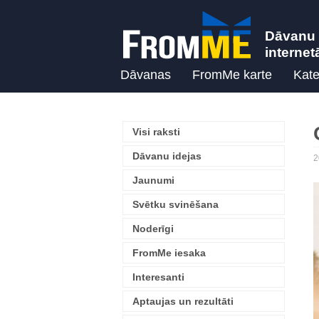
Dāvanu 
internet
Dāvanas
FromMe karte
Kate
Visi raksti
Dāvanu idejas
2
Jaunumi
Svētku svinēšana
Noderīgi
FromMe iesaka
Interesanti
Aptaujas un rezultāti