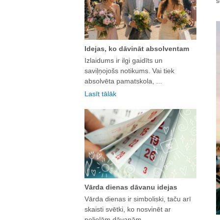
s
Idejas, ko dāvināt absolventam
Izlaidums ir ilgi gaidīts un
saviļņojošs notikums. Vai tiek
absolvēta pamatskola, ...
Lasīt tālāk
Vārda dienas dāvanu idejas
Vārda dienas ir simboliski, taču arī
skaisti svētki, ko nosvinēt ar
nelielām dāvanām. ...