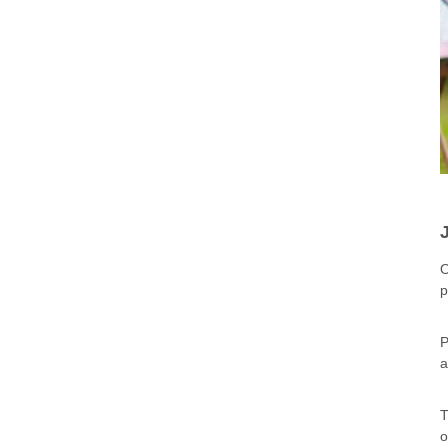
O
p
P
a
T
o