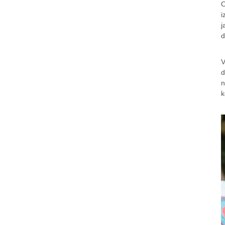
O
i
j
d
V
d
n
k