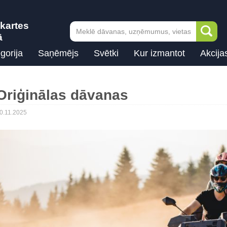
kartes
ā
gorija
Saņēmējs
Svētki
Kur izmantot
Akcija
Oriģinālas dāvanas
0.11.2025