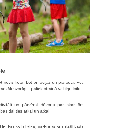
ēle
ot nevis lietu, bet emocijas un pieredzi. Pēc
azāk svarīgi – paliek atmiņā vel ilgu laiku.
tivitāti un pārvērst dāvanu par skaistām
as dalīties atkal un atkal.
, kas to lai zina, varbūt tā būs tieši kāda