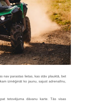
s nav parastas lietas, kas stāv plauktā, bet
ēkam izmēģināt ko jaunu, sajust adrenalīnu,
 pat tetovējuma dāvanu karte. Tās visas