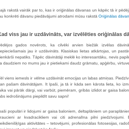
ajā rakstā vairāk par to, kas ir oriģinālas dāvanas un kāpēc tā ir pēdē
au konkrēti dāvanu piedāvājumi atrodami mūsu rakstā
Oriģinālas dāvan
Kad viss jau ir uzdāvināts, var izvēlēties oriģinālas 
ēdējos gados novērots, ka cilvēki arvien biežāk izvēlas dāvinā
epieciešamais jau ir uzdāvināts. Klasiskas lietas atkārtojas, un pastā
ienkārši nepatiks. Tāpēc dāvinātāji meklē ko interesantāku, nevis papi
a daudziem no mums jau ir pietiekami daudz grāmatu, apģērbu, virtuve
ēl viens iemesls ir vēlme uzdāvināt emocijas un labas atmiņas. Piedz
an pašam dāvinātājam. It īpaši, ja tā ir kāda sen kārota lieta, ko iz
aika vai pārāk dārgi, vai varbūt, piemēram, gribās izlidot ar gaisa balo
abs iedrošinājums piepildīt savu sapni!
paši populāri ir lidojumi ar gaisa baloniem, deltaplāniem un paraplān
raucieni ar kvadracikliem vai citi adrenalīna pilni piedzīvojumi.
eikdienišķīgas aktivitātes – tetovējumi, profesionālas fotosesijas, rad