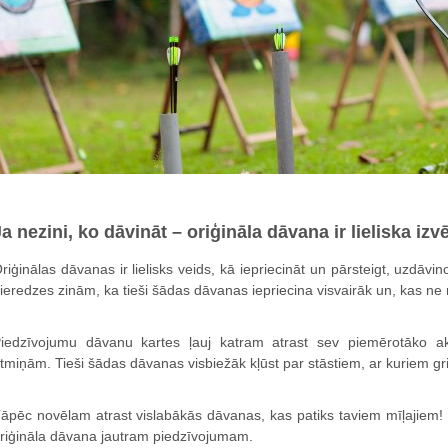
Ja nezini, ko dāvināt – oriģināla dāvana ir lieliska izv
riģinālas dāvanas ir lielisks veids, kā iepriecināt un pārsteigt, uzdāvin
ieredzes zinām, ka tieši šādas dāvanas iepriecina visvairāk un, kas ne m
iedzīvojumu dāvanu kartes ļauj katram atrast sev piemērotāko ak
tmiņām. Tieši šādas dāvanas visbiežāk kļūst par stāstiem, ar kuriem grib
āpēc novēlam atrast vislabākās dāvanas, kas patiks taviem mīļajiem! Un
riģināla dāvana jautram piedzīvojumam.