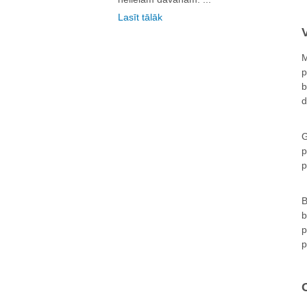
Lasīt tālāk
M
p
b
d
G
p
p
B
b
p
p