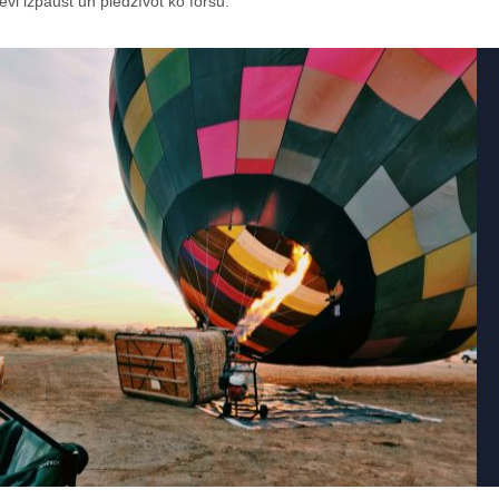
evi izpaust un piedzīvot ko foršu.