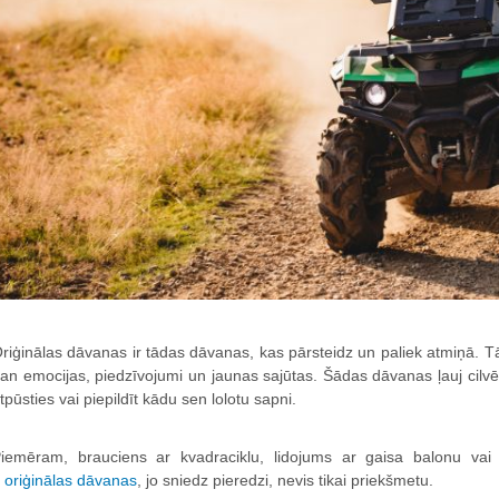
riģinālas dāvanas ir tādas dāvanas, kas pārsteidz un paliek atmiņā. Tā
an emocijas, piedzīvojumi un jaunas sajūtas. Šādas dāvanas ļauj cilv
tpūsties vai piepildīt kādu sen lolotu sapni.
iemēram, brauciens ar kvadraciklu, lidojums ar gaisa balonu vai
r
oriģinālas dāvanas
, jo sniedz pieredzi, nevis tikai priekšmetu.