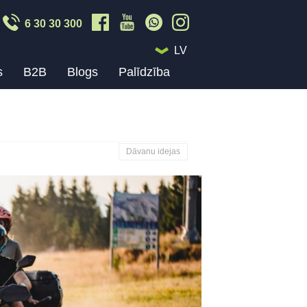
6 30 30 300
LV
s
B2B
Blogs
Palīdzība
Dāvanu idejas