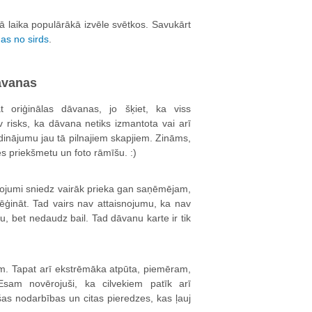
jā laika populārākā izvēle svētkos. Savukārt
as no sirds
.
dāvanas
t oriģinālas dāvanas, jo šķiet, ka viss
v risks, ka dāvana netiks izmantota vai arī
ldinājumu jau tā pilnajiem skapjiem. Zināms,
s priekšmetu un foto rāmīšu. :)
īvojumi sniedz vairāk prieka gan saņēmējam,
mēģināt. Tad vairs nav attaisnojumu, ka nav
nu, bet nedaudz bail. Tad dāvanu karte ir tik
iem. Tapat arī ekstrēmāka atpūta, piemēram,
 Esam novērojuši, ka cilvekiem patīk arī
ošas nodarbības un citas pieredzes, kas ļauj