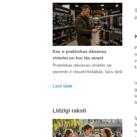
Š
j
P
Kas ir praktiskas dāvanas
n
vīrietim un kur tās atrast
v
Praktiskas dāvanas vīrietim ne
k
vienmēr ir visuzkrītošākās, taču tieši
...
V
Lasīt tālāk
g
l
l
Līdzīgi raksti
Ī
b
n