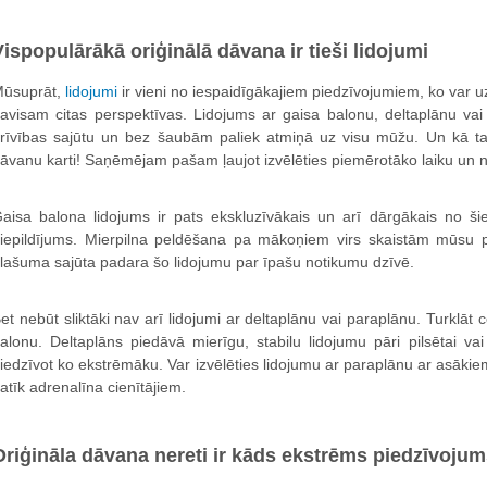
Vispopulārākā oriģinālā dāvana ir tieši lidojumi
ūsuprāt,
lidojumi
ir vieni no iespaidīgākajiem piedzīvojumiem, ko var uzd
avisam citas perspektīvas. Lidojums ar gaisa balonu, deltaplānu vai
rīvības sajūtu un bez šaubām paliek atmiņā uz visu mūžu. Un kā ta
āvanu karti! Saņēmējam pašam ļaujot izvēlēties piemērotāko laiku un
aisa balona lidojums ir pats ekskluzīvākais un arī dārgākais no ši
iepildījums. Mierpilna peldēšana pa mākoņiem virs skaistām mūsu
lašuma sajūta padara šo lidojumu par īpašu notikumu dzīvē.
et nebūt sliktāki nav arī lidojumi ar deltaplānu vai paraplānu. Turklāt 
alonu. Deltaplāns piedāvā mierīgu, stabilu lidojumu pāri pilsētai va
iedzīvot ko ekstrēmāku. Var izvēlēties lidojumu ar paraplānu ar asākie
atīk adrenalīna cienītājiem.
Oriģināla dāvana nereti ir kāds ekstrēms piedzīvoju