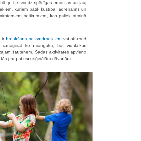
bā, jo tie sniedz spēcīgas emocijas un ļauj
lvēkiem, kuriem patīk kustība, adrenalīns un
izmirstamiem notikumiem, kas paliek atmiņā
 ir
braukšana ar kvadracikliem
vai off-road
izmēģināt ko mierīgāku, bet vienlaikus
iskajām šautenēm. Šādas aktivitātes apvieno
tās par patiesi oriģinālām dāvanām.