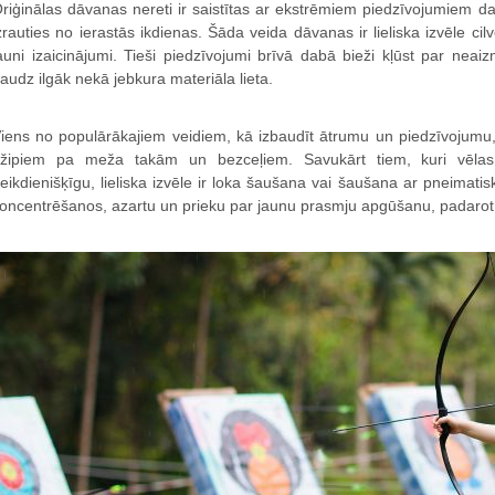
riģinālas dāvanas nereti ir saistītas ar ekstrēmiem piedzīvojumiem da
zrauties no ierastās ikdienas. Šāda veida dāvanas ir lieliska izvēle ci
auni izaicinājumi. Tieši piedzīvojumi brīvā dabā bieži kļūst par nea
audz ilgāk nekā jebkura materiāla lieta.
iens no populārākajiem veidiem, kā izbaudīt ātrumu un piedzīvojumu,
žipiem pa meža takām un bezceļiem. Savukārt tiem, kuri vēlas 
eikdienišķīgu, lieliska izvēle ir loka šaušana vai šaušana ar pneimat
oncentrēšanos, azartu un prieku par jaunu prasmju apgūšanu, padarot 