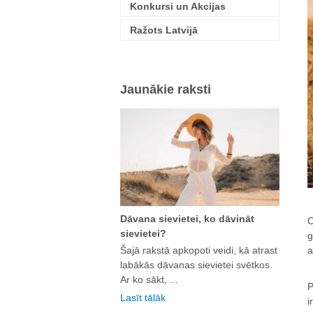
Konkursi un Akcijas
Ražots Latvijā
Jaunākie raksti
Dāvana sievietei, ko dāvināt
O
sievietei?
g
a
Šajā rakstā apkopoti veidi, kā atrast
labākās dāvanas sievietei svētkos.
Ar ko sākt, ...
P
Lasīt tālāk
i