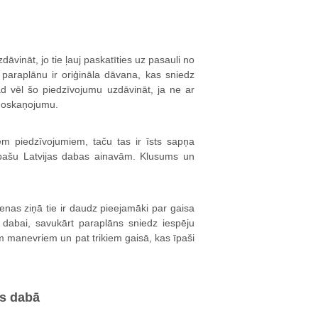
āvināt, jo tie ļauj paskatīties uz pasauli no
 paraplānu ir oriģināla dāvana, kas sniedz
d vēl šo piedzīvojumu uzdāvināt, ja ne ar
 noskaņojumu.
em piedzīvojumiem, taču tas ir īsts sapņa
 pašu Latvijas dabas ainavām. Klusums un
cenas ziņā tie ir daudz pieejamāki par gaisa
i dabai, savukārt paraplāns sniedz iespēju
m manevriem un pat trikiem gaisā, kas īpaši
ms dabā