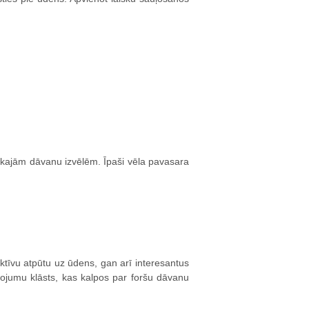
tākajām dāvanu izvēlēm. Īpaši vēla pavasara
tīvu atpūtu uz ūdens, gan arī interesantus
vojumu klāsts, kas kalpos par foršu dāvanu