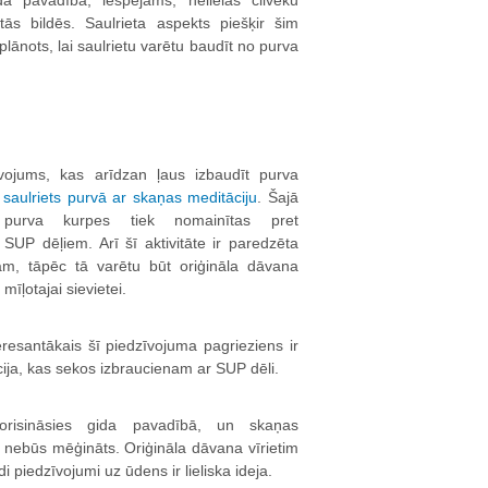
da pavadībā, iespējams, nelielās cilvēku
ās bildēs. Saulrieta aspekts piešķir šim
plānots, lai saulrietu varētu baudīt no purva
īvojums, kas arīdzan ļaus izbaudīt purva
saulriets purvā ar skaņas meditāciju
. Šajā
 purva kurpes tiek nomainītas pret
 SUP dēļiem. Arī šī aktivitāte ir paredzēta
m, tāpēc tā varētu būt oriģināla dāvana
 mīļotajai sievietei.
eresantākais šī piedzīvojuma pagrieziens ir
ija, kas sekos izbraucienam ar SUP dēli.
norisināsies gida pavadībā, un skaņas
m nebūs mēģināts. Oriģināla dāvana vīrietim
i piedzīvojumi uz ūdens ir lieliska ideja.