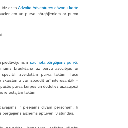
Līdz ar to
Advaita Adventures dāvanu karte
aucieniem un purva pārgājieniem ar purva
i.
u piedāvājums ir
saulrieta pārgājiens purvā
.
mums braukšana uz purvu asociējas ar
 speciāli izveidotām purva takām. Taču
a skaistumu var izbaudīt arī interesantāk –
 īpašās purva kurpes un dodoties aizraujošā
us ierastajām takām.
edāvājums ir pieejams divām personām. Ir
is pārgājiens aizņems aptuveni 3 stundas.