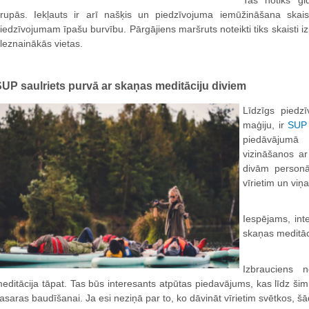
Tas notiks gi
rupās. Iekļauts ir arī našķis un piedzīvojuma iemūžināšana skaist
iedzīvojumam īpašu burvību. Pārgājiens maršruts noteikti tiks skaisti iz
leznainākās vietas.
UP saulriets purvā ar skaņas meditāciju diviem
Līdzīgs piedz
maģiju, ir
SUP 
piedāvājumā
vizināšanos ar
divām personā
vīrietim un viņa
Iespējams, int
skaņas meditāc
Izbrauciens 
editācija tāpat. Tas būs interesants atpūtas piedavājums, kas līdz ši
asaras baudīšanai. Ja esi neziņā par to, ko dāvināt vīrietim svētkos, šād