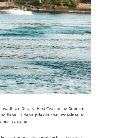
 pavadīt pie ūdens. Piedzīvojumi uz ūdens ir
baudīšanai. Ūdens priekus var uzdavināt ar
u piedāvājumu.
ūsties pie ūdens. Apvienot laisku sauļošanos