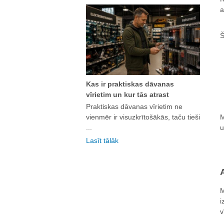
a
Š
Kas ir praktiskas dāvanas
vīrietim un kur tās atrast
Praktiskas dāvanas vīrietim ne
vienmēr ir visuzkrītošākās, taču tieši
M
...
u
Lasīt tālāk
M
i
v