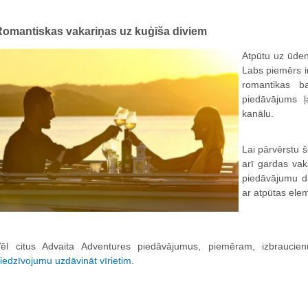
Romantiskas vakariņas uz kuģīša diviem
Atpūtu uz ūden
Labs piemērs 
romantikas b
piedāvājums ļ
kanālu.
Lai pārvērstu š
arī gardas va
piedāvājumu dr
ar atpūtas ele
ēl citus Advaita Adventures piedāvājumus, piemēram, izbraucie
iedzīvojumu uzdāvināt vīrietim
.