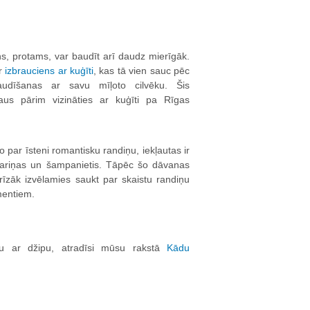
s, protams, var baudīt arī daudz mierīgāk.
ir
izbrauciens ar kuģīti
, kas tā vien sauc pēc
audīšanas ar savu mīļoto cilvēku. Šis
aus pārim vizināties ar kuģīti pa Rīgas
o par īsteni romantisku randiņu, iekļautas ir
kariņas un šampanietis. Tāpēc šo dāvanas
īzāk izvēlamies saukt par skaistu randiņu
mentiem.
nu ar džipu, atradīsi mūsu rakstā
Kādu