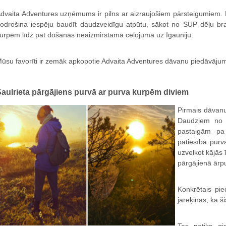
dvaita Adventures uzņēmums ir pilns ar aizraujošiem pārsteigumiem. 
odrošina iespēju baudīt daudzveidīgu atpūtu, sākot no SUP dēļu br
urpēm līdz pat došanās neaizmirstamā ceļojumā uz Igauniju.
ūsu favorīti ir zemāk apkopotie Advaita Adventures dāvanu piedāvājum
aulrieta pārgājiens purvā ar purva kurpēm diviem
Pirmais dāvan
Daudziem no 
pastaigām pa
patiesībā purv
uzvelkot kājās
pārgājienā ārp
Konkrētais pi
jārēķinās, ka š