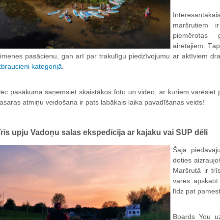
Interesantāka
maršrutiem i
piemērotas 
airētājiem. Tā
imenes pasācienu, gan arī par trakulīgu piedzīvojumu ar aktīviem dr
zbraucieni kategorijā
.
ēc pasākuma saņemsiet skaistākos foto un video, ar kuriem varēsiet p
asaras atmiņu veidošana ir pats labākais laika pavadīšanas veids!
rīs upju Vadoņu salas ekspedīcija ar kajaku vai SUP dēli
Šajā piedāvāj
doties aizrauj
Maršrutā ir tr
varēs apskatīt
līdz pat pame
Boards You u