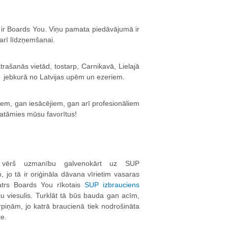
 ir Boards You. Viņu pamata piedāvājumā ir
 arī līdzņemšanai.
rašanās vietād, tostarp, Carnikavā, Lielajā
, jebkurā no Latvijas upēm un ezeriem.
m, gan iesācējiem, gan arī profesionāliem
atāmies mūsu favorītus!
vērš uzmanību galvenokārt uz SUP
 jo tā ir oriģināla dāvana vīrietim vasaras
atrs Boards You rīkotais
SUP izbrauciens
ju viesulis. Turklāt tā būs bauda gan acīm,
piņām, jo katrā braucienā tiek nodrošināta
te.