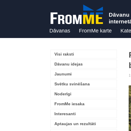
Dāvanu 
internet
Dāvanas
FromMe karte
Kate
Visi raksti
Dāvanu idejas
Jaunumi
1
Svētku svinēšana
Noderīgi
FromMe iesaka
Interesanti
Aptaujas un rezultāti