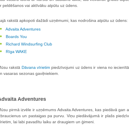
r peldēšanos vai aktīvāku atpūtu uz ūdens.
ajā rakstā apkopoti dažādi uzņēmumi, kas nodrošina atpūtu uz ūdens:
Advaita Adventures
Boards You
Richard Windsurfing Club
Rīga WAKE
ūsu rakstā
Dāvana vīrietim
piedzīvojumi uz ūdens ir viena no iecienī
n vasaras sezonas gaviļniekiem.
Advaita Adventures
ūsu pirmā izvēle ir uzņēmums Advaita Adventures, kas piedāvā gan ak
zbraucienus un pastaigas pa purvu. Viņu piedāvājumā ir plašs piedzī
īrietim, lai labi pavadītu laiku ar draugiem un ģimeni.