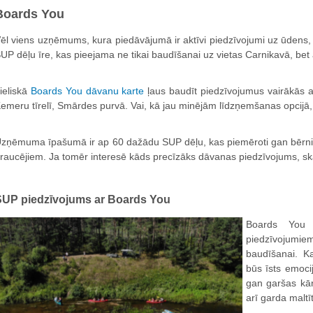
Boards You
ēl viens uzņēmums, kura piedāvājumā ir aktīvi piedzīvojumi uz ūdens,
UP dēļu īre, kas pieejama ne tikai baudīšanai uz vietas Carnikavā, bet
ieliskā
Boards You dāvanu karte
ļaus baudīt piedzīvojumus vairākās at
emeru tīrelī, Smārdes purvā. Vai, kā jau minējām līdzņemšanas opcijā
zņēmuma īpašumā ir ap 60 dažādu SUP dēļu, kas piemēroti gan bērnie
raucējiem. Ja tomēr interesē kāds precīzāks dāvanas piedzīvojums, sk
SUP piedzīvojums ar Boards You
Boards You 
piedzīvojumiem,
baudīšanai. K
būs īsts emoci
gan garšas kār
arī garda maltī