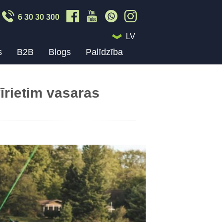
6 30 30 300
LV
s
B2B
Blogs
Palīdzība
īrietim vasaras