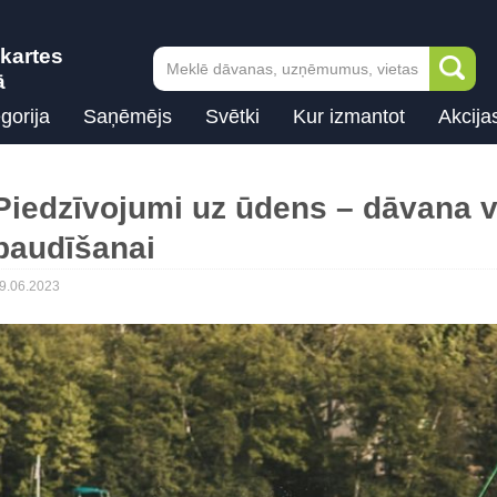
kartes
ā
gorija
Saņēmējs
Svētki
Kur izmantot
Akcija
Piedzīvojumi uz ūdens – dāvana v
baudīšanai
9.06.2023