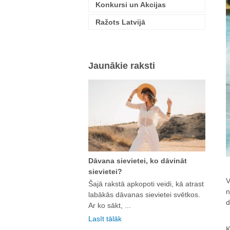
Konkursi un Akcijas
Ražots Latvijā
Jaunākie raksti
Dāvana sievietei, ko dāvināt
sievietei?
V
Šajā rakstā apkopoti veidi, kā atrast
n
labākās dāvanas sievietei svētkos.
d
Ar ko sākt, ...
Lasīt tālāk
K