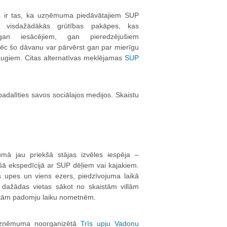
is ir tas, ka uzņēmuma piedāvātajiem SUP
r visdažādākās grūtības pakāpes, kas
gan iesācējiem, gan pieredzējušiem
pēc šo dāvanu var pārvērst gan par mierīgu
augiem. Citas alternatīvas meklējamas
SUP
adalīties savos sociālajos medijos. Skaistu
umā jau priekšā stājas izvēles iespēja –
ošā ekspedīcijā ar SUP dēļiem vai kajakiem.
īs upes un viens ezers, piedzīvojuma laikā
 dažādas vietas sākot no skaistām villām
stām padomju laiku nometnēm.
zņēmuma noorganizētā
Trīs upju Vadoņu