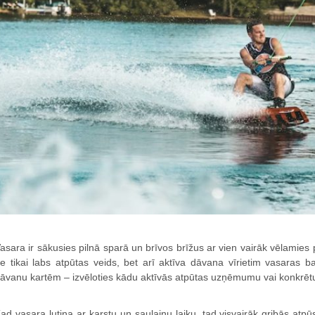
asara ir sākusies pilnā sparā un brīvos brīžus ar vien vairāk vēlamies
e tikai labs atpūtas veids, bet arī aktīva dāvana vīrietim vasaras 
āvanu kartēm – izvēloties kādu aktīvās atpūtas uzņēmumu vai konkrēt
ad vasara lutina ar karstu un saulainu laiku, tad visvairāk gribās atp