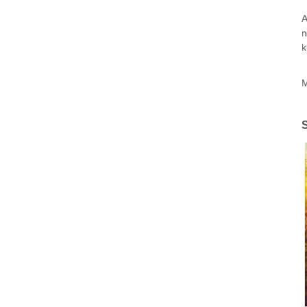
A
n
k
M
S