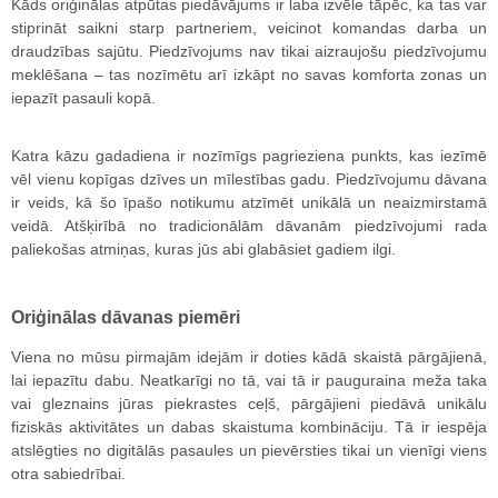
Kāds oriģinālas atpūtas piedāvājums ir laba izvēle tāpēc, ka tas var
stiprināt saikni starp partneriem, veicinot komandas darba un
draudzības sajūtu. Piedzīvojums nav tikai aizraujošu piedzīvojumu
meklēšana – tas nozīmētu arī izkāpt no savas komforta zonas un
iepazīt pasauli kopā.
Katra kāzu gadadiena ir nozīmīgs pagrieziena punkts, kas iezīmē
vēl vienu kopīgas dzīves un mīlestības gadu. Piedzīvojumu dāvana
ir veids, kā šo īpašo notikumu atzīmēt unikālā un neaizmirstamā
veidā. Atšķirībā no tradicionālām dāvanām piedzīvojumi rada
paliekošas atmiņas, kuras jūs abi glabāsiet gadiem ilgi.
Oriģinālas dāvanas piemēri
Viena no mūsu pirmajām idejām ir doties kādā skaistā pārgājienā,
lai iepazītu dabu. Neatkarīgi no tā, vai tā ir pauguraina meža taka
vai gleznains jūras piekrastes ceļš, pārgājieni piedāvā unikālu
fiziskās aktivitātes un dabas skaistuma kombināciju. Tā ir iespēja
atslēgties no digitālās pasaules un pievērsties tikai un vienīgi viens
otra sabiedrībai.