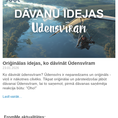
Oriģinālas idejas, ko dāvināt Ūdensvīram
23.01.2026
Ko dāvināt ūdensvīram? Ūdensvīrs ir neparedzams un oriģināls -
viņš ir nākotnes cilvēks. Tikpat oriģinālai un pārsteidzošai jābūt
dāvanai Ūdensvīram, lai to saņemot, pirmā dāvanas saņēmēja
reakcija būtu: “Oho!”
Lasīt vairāk…
FromMe aktualitātes: