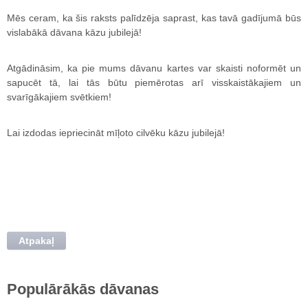
Mēs ceram, ka šis raksts palīdzēja saprast, kas tavā gadījumā būs
vislabākā dāvana kāzu jubilejā!
Atgādināsim, ka pie mums dāvanu kartes var skaisti noformēt un
sapucēt tā, lai tās būtu piemērotas arī visskaistākajiem un
svarīgākajiem svētkiem!
Lai izdodas iepriecināt mīļoto cilvēku kāzu jubilejā!
Atpakaļ
Populārākās dāvanas