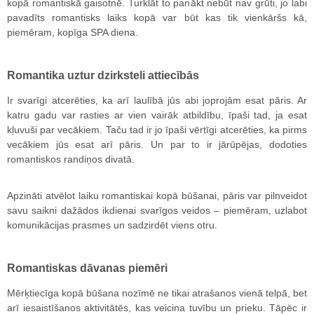
kopā romantiskā gaisotnē. Turklāt to panākt nebūt nav grūti, jo labi
pavadīts romantisks laiks kopā var būt kas tik vienkāršs kā,
piemēram, kopīga SPA diena.
Romantika uztur dzirksteli attiecībās
Ir svarīgi atcerēties, ka arī laulībā jūs abi joprojām esat pāris. Ar
katru gadu var rasties ar vien vairāk atbildību, īpaši tad, ja esat
kļuvuši par vecākiem. Taču tad ir jo īpaši vērtīgi atcerēties, ka pirms
vecākiem jūs esat arī pāris. Un par to ir jārūpējas, dodoties
romantiskos randiņos divatā.
Apzināti atvēlot laiku romantiskai kopā būšanai, pāris var pilnveidot
savu saikni dažādos ikdienai svarīgos veidos – piemēram, uzlabot
komunikācijas prasmes un sadzirdēt viens otru.
Romantiskas dāvanas piemēri
Mērķtiecīga kopā būšana nozīmē ne tikai atrašanos vienā telpā, bet
arī iesaistīšanos aktivitātēs, kas veicina tuvību un prieku. Tāpēc ir