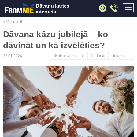
Dāvanu kartes
internetā
< Visi raksti
Dāvana kāzu jubilejā – ko
dāvināt un kā izvēlēties?
Svētku svinēšana
Noderīgi
Interesanti
22.01.2024