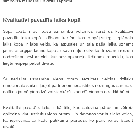
simbolizē izaugsmi un dziļu sapratni.
Kvalitatīvi pavadīts laiks kopā
Šajā rakstā mēs īpašu uzmanību vēlamies vērst uz kvalitatīvi
pavadītu laiku kopā – dāvanu kartēm, kas to spēj sniegt. Ieplānots
laiks kopā ir labs veids, kā atpūsties un tajā pašā laikā uzņemt
jaunu enerģijas lādiņu kopā ar savu mīļoto cilvēku. Ir svarīgi reizēm
nodrošināt sevi ar vidi, kur nav apkārtējo ikdienas traucēkļu, kas
liegtu iespēju pabūt divatā.
Šī nedalītā uzmanība viens otram rezultātā veicina dziļāku
emocionālo saikni, ļaujot partneriem iesaistīties nozīmīgās sarunās,
dalīties jaunā pieredzē vai vienkārši izbaudīt vienam otra klātbūtni.
Kvalitatīvi pavadīts laiks ir kā tilts, kas satuvina pārus un vēlreiz
apliecina viņu uzticību viens otram. Un dāvanas var būt labs veids,
kā iepriecināt ar kādu patīkamu pieredzi, ko pāris varēs baudīt
divatā.