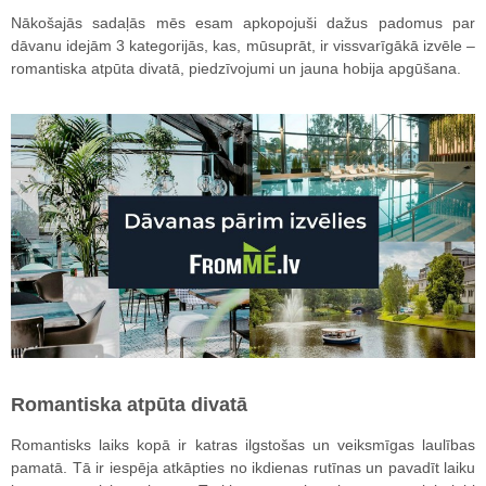
Nākošajās sadaļās mēs esam apkopojuši dažus padomus par
dāvanu idejām 3 kategorijās, kas, mūsuprāt, ir vissvarīgākā izvēle –
romantiska atpūta divatā, piedzīvojumi un jauna hobija apgūšana.
Romantiska atpūta divatā
Romantisks laiks kopā ir katras ilgstošas un veiksmīgas laulības
pamatā. Tā ir iespēja atkāpties no ikdienas rutīnas un pavadīt laiku