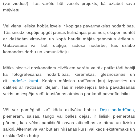
(vai ziedus!). Tas varētu būt vesels projekts, kā uzlabot savu
mājvietu.
Vēl viena lieliska hobija izvēle ir kopīgas pavārmākslas nodarbības.
Tās sniedz iespēju apgūt jaunas kulinārijas prasmes, eksperimentēt
ar dažādām virtuvēm un kopā baudīt mājās gatavotus ēdienus.
Gatavošana var būt rotaļīga, radoša nodarbe, kas uzlabo
komandas darbu un komunikāciju.
Mākslinieciski noskaņotiem cilvēkiem varētu vairāk patikt tādi hobiji
kā fotografēšanas nodarbības, keramikas, gleznošanas un
citi
radošie kursi
. Kopīga mākslas radīšana ļauj izpausties un
dalīties ar radošām idejām. Tas ir relaksējošs laika pavadīšanas
veids un iespēja radīt taustāmas atmiņas par kopā pavadīto laiku.
Vēl var pamēģināt arī kādu aktīvāku hobiju.
Deju nodarbības
,
piemēram, salsas, tango vai balles dejas, ir lieliski piemērotas
pāriem, kas vēlas papildināt savas attiecības ar ritmu un fizisku
saikni. Alternatīva var būt arī niršanas kursi vai kāds ekstrēmāks un
ekskluzīvāks hobijs.