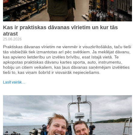
Kas ir praktiskas dāvanas vīrietim un kur tās
atrast
25.06.2026
Praktiskas dāvanas vīrietim ne vienmēr ir visuzkrītošākās, taču tieši
tās visbiežāk tiek izmantotas arī pēc svētkiem. Ja meklējat dāvanu,
kas apvieno lietderību un izvēles brīvību, esat īstajā vietā. Te
apkopotas praktiskas dāvanu kartes sporta, auto, instrumentu,
hobiju un citiem veikaliem, kas ļaus dāvanas saņēmējam izvēlēties
tieši to, kas viņam šobrīd ir visvairāk nepieciešams.
Lasīt vairāk…