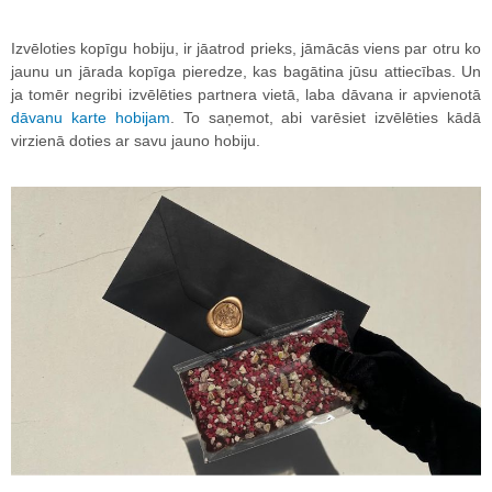
Izvēloties kopīgu hobiju, ir jāatrod prieks, jāmācās viens par otru ko
jaunu un jārada kopīga pieredze, kas bagātina jūsu attiecības. Un
ja tomēr negribi izvēlēties partnera vietā, laba dāvana ir apvienotā
dāvanu karte hobijam
. To saņemot, abi varēsiet izvēlēties kādā
virzienā doties ar savu jauno hobiju.