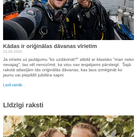
Kādas ir oriģinālas dāvanas vīrietim
15.06.2026
Ja vīrietis uz jautājumu "ko uzdāvināt?" atbild ar klasisko "man neko
nevajag", tas vēl nenozīmē, ka viņu nav iespējams pārsteigt. Šajā
rakstā atlasījām tās oriģinālās dāvanas, kas ļaus izmēģināt ko
jaunu vai piepildīt jubilāra sapni.
Lasīt vairāk…
Līdzīgi raksti