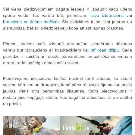
Vēl viena piedzīvojumiem bagāta iespēja ir izbaudīt kādu ūdens
sporta veidu. Tas varētu būt, piemēram,
laivu izbrauciens
vai
brauciens ar ūdens močiem
. Šīs aktivitātes ir ne tikai jautras un
aizraujošas, bet arī sniedz iespēju kopā attīstīt jaunas prasmes.
Pāriem, kuriem patīk izbaudīt adrenalīnu, piemērotas dāvanas
varētu būt izbrauciens ar kvadracikliem vai
off road džipu
. Šāda
pieredze ir saistīta ar robežu pārvarēšanu un uzticēšanos vienam
otram, radot spēcīgu emocionālu saikni.
Piedzīvojumu iekļaušana laulībā nozīmē radīt stāstus, ko stāstīt
saviem bērniem un draugiem, kopā pārvarēt izaicinājumus un atklāt
jaunas viens otra personības šķautnes. Katrs piedzīvojums ir
nodaļa jūsu kopīgajā stāstā, kas bagātina attiecības ar aizrautību
un prieku.