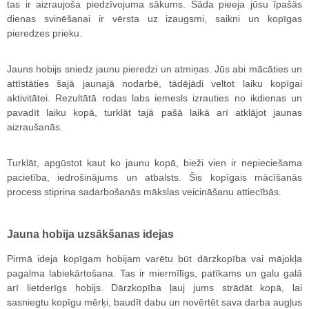
tas ir aizraujoša piedzīvojuma sākums. Šāda pieeja jūsu īpašās
dienas svinēšanai ir vērsta uz izaugsmi, saikni un kopīgas
pieredzes prieku.
Jauns hobijs sniedz jaunu pieredzi un atmiņas. Jūs abi mācāties un
attīstāties šajā jaunajā nodarbē, tādējādi veltot laiku kopīgai
aktivitātei. Rezultātā rodas labs iemesls izrauties no ikdienas un
pavadīt laiku kopā, turklāt tajā pašā laikā arī atklājot jaunas
aizraušanās.
Turklāt, apgūstot kaut ko jaunu kopā, bieži vien ir nepieciešama
pacietība, iedrošinājums un atbalsts. Šis kopīgais mācīšanās
process stiprina sadarbošanās mākslas veicināšanu attiecībās.
Jauna hobija uzsākšanas idejas
Pirmā ideja kopīgam hobijam varētu būt dārzkopība vai mājokļa
pagalma labiekārtošana. Tas ir miermīlīgs, patīkams un galu galā
arī lietderīgs hobijs. Dārzkopība ļauj jums strādāt kopā, lai
sasniegtu kopīgu mērķi, baudīt dabu un novērtēt sava darba augļus