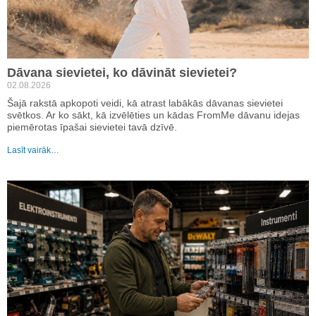
Dāvana sievietei, ko dāvināt sievietei?
02.08.2026
Šajā rakstā apkopoti veidi, kā atrast labākās dāvanas sievietei
svētkos. Ar ko sākt, kā izvēlēties un kādas FromMe dāvanu idejas
piemērotas īpašai sievietei tavā dzīvē.
Lasīt vairāk…