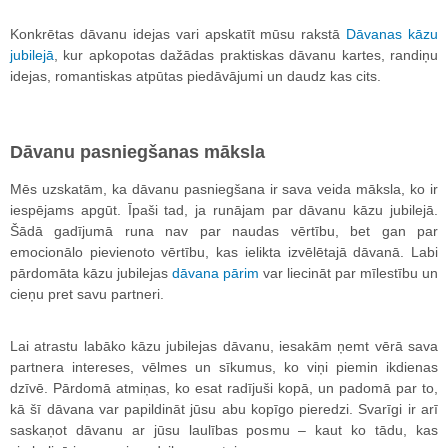
Konkrētas dāvanu idejas vari apskatīt mūsu rakstā
Dāvanas kāzu
jubilejā
, kur apkopotas dažādas praktiskas dāvanu kartes, randiņu
idejas, romantiskas atpūtas piedāvājumi un daudz kas cits.
Dāvanu pasniegšanas māksla
Mēs uzskatām, ka dāvanu pasniegšana ir sava veida māksla, ko ir
iespējams apgūt. Īpaši tad, ja runājam par dāvanu kāzu jubilejā.
Šādā gadījumā runa nav par naudas vērtību, bet gan par
emocionālo pievienoto vērtību, kas ielikta izvēlētajā dāvanā. Labi
pārdomāta kāzu jubilejas
dāvana pārim
var liecināt par mīlestību un
cieņu pret savu partneri.
Lai atrastu labāko kāzu jubilejas dāvanu, iesakām ņemt vērā sava
partnera intereses, vēlmes un sīkumus, ko viņi piemin ikdienas
dzīvē. Pārdomā atmiņas, ko esat radījuši kopā, un padomā par to,
kā šī dāvana var papildināt jūsu abu kopīgo pieredzi. Svarīgi ir arī
saskaņot dāvanu ar jūsu laulības posmu – kaut ko tādu, kas