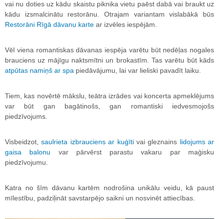
vai nu doties uz kādu skaistu piknika vietu paēst dabā vai braukt uz
kādu izsmalcinātu restorānu. Otrajam variantam vislabākā būs
Restorāni Rīgā dāvanu karte
ar izvēles iespējām.
Vēl viena romantiskas dāvanas iespēja varētu būt nedēļas nogales
brauciens uz mājīgu naktsmītni un brokastīm. Tas varētu būt kāds
atpūtas namiņš ar spa
piedāvājumu, lai var lieliski pavadīt laiku.
Tiem, kas novērtē mākslu, teātra izrādes vai koncerta apmeklējums
var būt gan bagātinošs, gan romantiski iedvesmojošs
piedzīvojums.
Visbeidzot,
saulrieta izbrauciens ar kuģīti
vai gleznains
lidojums ar
gaisa balonu
var pārvērst parastu vakaru par maģisku
piedzīvojumu.
Katra no šīm dāvanu kartēm nodrošina unikālu veidu, kā paust
mīlestību, padziļināt savstarpējo saikni un nosvinēt attiecības.