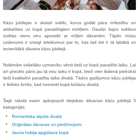
Kāzu jubilejas ir skaisti svētki, kuros godāt pāra mīlestību un
atskatīties uz kopā pavadītajiem mirkļiem. Daudzi šajos svētkos
izvēlas viens otru apsveikt ar mīļām dāvanām. Tāpēc mūsu
uzdevums ir sniegt ieteikumus par to, kas tad īsti ir tā labākā un
iecienītākā dāvana kāzu jubilejā.
Nolēmām vislielāko uzmanību vērst tieši uz kopā pavadīto laiku. Lai
arī precēts pāris jau tā visu laiku ir kopā, bieži vien ikdienā pietrūkst
tieši kvalitatīvi pavadīta laika divatā. Tādos gadījumos kāzu jubileja
ir lielisks brīdis, kad nosvinēt kopā būšanu divatā.
Šajā rakstā esam apkopojuši idejiskas dāvanas kāzu jubilejā 3
kategorijās:
Romantiska atpūta divatā
Oriģinālas dāvanas un piedzīvojumi
Jauna hobija apgūšana kopā