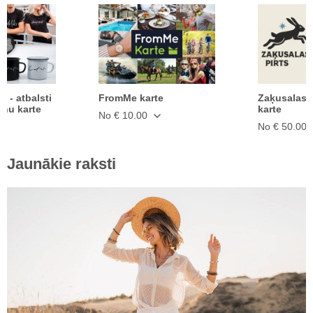
ā - atbalsti
FromMe karte
Zaķusalas 
anu karte
karte
No € 10.00
No € 50.00
Jaunākie raksti