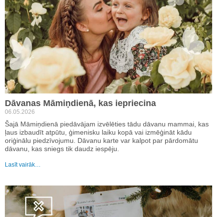
Dāvanas Māmiņdienā, kas iepriecina
06.05.2026
Šajā Māmiņdienā piedāvājam izvēlēties tādu dāvanu mammai, kas
ļaus izbaudīt atpūtu, ģimenisku laiku kopā vai izmēģināt kādu
oriģinālu piedzīvojumu. Dāvanu karte var kalpot par pārdomātu
dāvanu, kas sniegs tik daudz iespēju.
Lasīt vairāk…