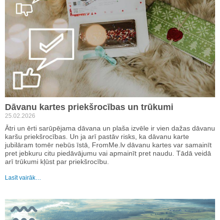
Dāvanu kartes priekšrocības un trūkumi
25.02.2026
Ātri un ērti sarūpējama dāvana un plaša izvēle ir vien dažas dāvanu
karšu priekšrocības. Un ja arī pastāv risks, ka dāvanu karte
jubilāram tomēr nebūs īstā, FromMe.lv dāvanu kartes var samainīt
pret jebkuru citu piedāvājumu vai apmainīt pret naudu. Tādā veidā
arī trūkumi kļūst par priekšrocību.
Lasīt vairāk…