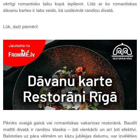
vērtīgi romantisko laiku kopā ieplānot. Līdz ar ko romantiskas
dāvanu kartes ir labs veids, kā uzdāvināt randiņu divatā.
Lūk, daži piemēri!
Pikniks svaigā gaisā vai romantiskas vakariņas restorānā. Baudīt
maltīti divatā ir randiņu klasika – ļoti vienkārši un arī ļoti efektīvi.
Balstoties uz pāra vēlmēm un kāzu jubilejas datumu, var izvēlēties